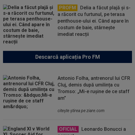
PROFM
Delia a făcut plajă și s-
a răcorit cu furtunul, pe terasa
penthouse-ului ei. Când apare în
costum de baie, stârnește
imediat reacții
Descarcă aplicația Pro FM
Antonio Folha, antrenorul lui CFR
Cluj, demis după umilința cu
Tromso: „Mi-e rușine de ce staff
am”
citeşte ştirea pe ziare.com
OFICIAL
Leonardo Bonucci a