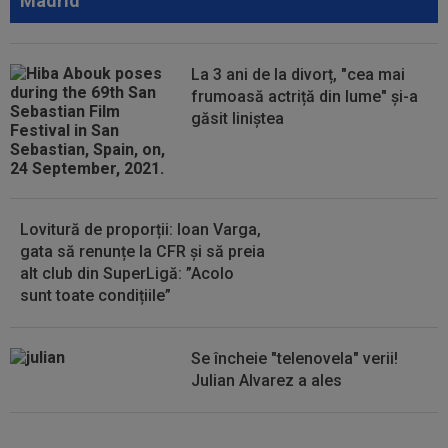
Madrid
15:24
UTA - Rapid, LIVE VIDEO, ora 21:00, în direct la
Digi Sport 1. Se anunță un...
La 3 ani de la divorț, "cea mai
15:24
Unirea Slobozia - Gloria Bistrița, LIVE VIDEO,
frumoasă actriță din lume" și-a
18:00, DGS 1. Programul complet...
găsit liniștea
15:18
FOTO
Paula Badosa a îngrijorat pe toată
lumea cu imaginile postate, iar a doua zi a...
Lovitură de proporții: Ioan Varga,
gata să renunțe la CFR și să preia
alt club din SuperLigă: ”Acolo
sunt toate condițiile”
Se încheie "telenovela" verii!
Julian Alvarez a ales
EXCLUSIV
ADIO, FCSB? A spus-