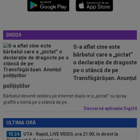
15:24
Unirea Slobozia - Gloria Bistrița, LIVE VIDEO,
18:00, DGS 1. Programul complet...
15:18
FOTO
Paula Badosa a îngrijorat pe toată
lumea cu imaginile postate, iar a doua zi a...
DIGI24
15:17
OFICIAL
Ionuț Radu va avea concurență
serioasă! Celta Vigo a oficializat transferul de...
S-a aflat cine este
bărbatul care a „pictat”
15:16
Adrian Ilie a văzut transferul pus la cale de Gigi
o declarație de dragoste
Becali la FCSB și a spus-o...
pe o stâncă de pe
14:55
Anunțul făcut de ANAD, la scurt timp după ce
Transfăgărășan. Anunțul
Cosmin Matei a fost suspendat de...
polițiștilor
15:48
OFICIAL
Leonardo Bonucci a semnat
Bărbatul devenit celebru pe internet după ce a „pictat” cu spray
graffiti o inimă pe o stâncă de pe...
Descarcă aplicația Digi24
15:30
EXCLUSIV
Ilie Dumitrescu a dat verdictul în
privința lui Marius Baciu
ULTIMA ORĂ
15:24
UTA - Rapid, LIVE VIDEO, ora 21:00, în direct la
Digi Sport 1. Se anunță un...