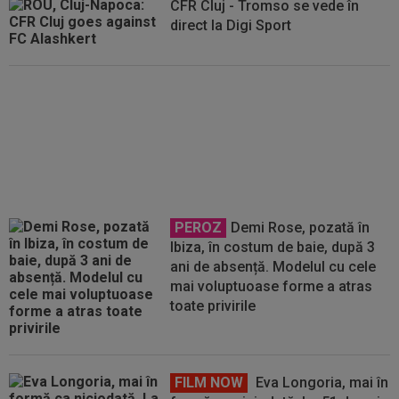
CFR Cluj - Tromso se vede în
direct la Digi Sport
La Liga, campionatul care
domină și în finala Cupei
Mondiale! Câți jucători ”a trimis”
În finală
PEROZ
Demi Rose, pozată în
Ibiza, în costum de baie, după 3
ani de absență. Modelul cu cele
mai voluptuoase forme a atras
toate privirile
FILM NOW
Eva Longoria, mai în