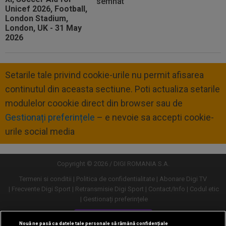
semnat
Setarile tale privind cookie-urile nu permit afisarea
continutul din aceasta sectiune. Poti actualiza setarile
modulelor coookie direct din browser sau de
Gestionați preferințele
– e nevoie sa accepti cookie-
urile social media
Copyright © 2026 / DIGI ROMANIA S.A.
Termeni si conditii
Politica de confidentialitate
Abonare Digi TV
Frecvente Digi Sport
Retransmisie Digi Sport
Contact/Info
Codul etic
Gestionați preferințele
Versiune desktop
Nouă ne pasă ca datele tale personale să rămână confidențiale