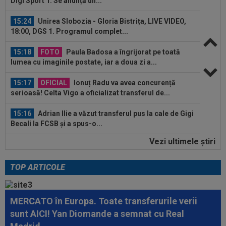
15:24
Unirea Slobozia - Gloria Bistrița, LIVE VIDEO,
18:00, DGS 1. Programul complet...
15:18
FOTO
Paula Badosa a îngrijorat pe toată
lumea cu imaginile postate, iar a doua zi a...
15:17
OFICIAL
Ionuț Radu va avea concurență
serioasă! Celta Vigo a oficializat transferul de...
15:16
Adrian Ilie a văzut transferul pus la cale de Gigi
Becali la FCSB și a spus-o...
Vezi ultimele ştiri
14:55
Anunțul făcut de ANAD, la scurt timp după ce
Cosmin Matei a fost suspendat de...
TOP ARTICOLE
15:48
OFICIAL
Leonardo Bonucci a semnat
MERCATO în Europa. Toate transferurile verii
15:30
EXCLUSIV
Ilie Dumitrescu a dat verdictul în
sunt AICI! Yan Diomande a semnat cu Real
privința lui Marius Baciu