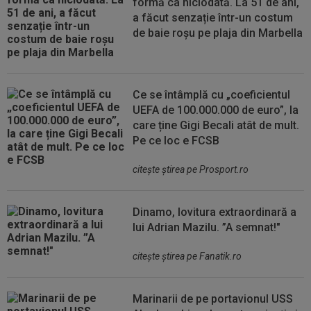
formă ca niciodată. La 51 de ani,
a făcut senzație într-un costum
de baie roșu pe plaja din Marbella
Ce se întâmplă cu „coeficientul
UEFA de 100.000.000 de euro”, la
care ține Gigi Becali atât de mult.
Pe ce loc e FCSB
citeşte ştirea pe Prosport.ro
Dinamo, lovitura extraordinară a
lui Adrian Mazilu. ”A semnat!"
citeşte ştirea pe Fanatik.ro
Marinarii de pe portavionul USS