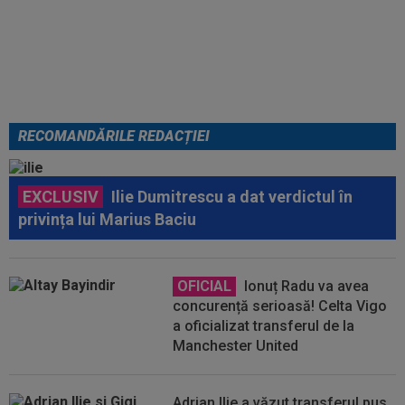
o fără ocolișuri: ”Trebuie să
plece”
RECOMANDĂRILE REDACȚIEI
EXCLUSIV
Ilie Dumitrescu a dat verdictul în
privința lui Marius Baciu
OFICIAL
Ionuț Radu va avea
concurență serioasă! Celta Vigo
a oficializat transferul de la
Manchester United
Adrian Ilie a văzut transferul pus