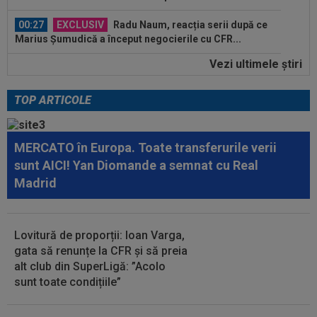
00:27
EXCLUSIV
Radu Naum, reacția serii după ce
Marius Șumudică a început negocierile cu CFR...
Vezi ultimele ştiri
00:14
OFICIAL
Dezastru: după Barcelona, a ratat
transferul la încă o echipă de UCL! Picat la...
TOP ARTICOLE
07:26
OFICIAL
Minus 1! România a primit vestea
MERCATO în Europa. Toate transferurile verii
07:11
EXCLUSIV
”E grav ce se întâmplă?” Gică
sunt AICI! Yan Diomande a semnat cu Real
Craioveanu a dezvăluit principalele probleme de...
Madrid
07:10
Nana Falemi i-a spus lui Gigi Becali ce decizie
să ia cu Marius Baciu: "Nu are...
Lovitură de proporții: Ioan Varga,
00:46
VIDEO
Daniel Pancu a ”explodat”, după UTA -
gata să renunțe la CFR și să preia
Rapid: ”Mamă, aoleu! Puțin respect nu...
alt club din SuperLigă: ”Acolo
sunt toate condițiile”
00:41
EXCLUSIV
Atacant pentru FCSB! A făcut
anunțul ÎN DIRECT: ”Îi dau eu lui Gigi unul bun”