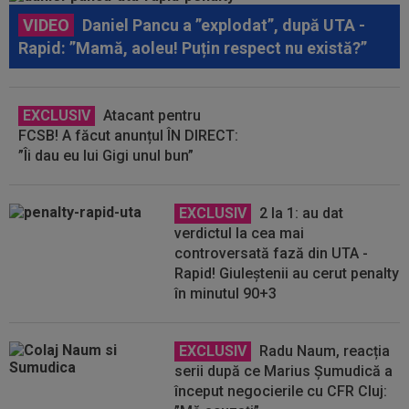
VIDEO
Daniel Pancu a ”explodat”, după UTA -
Rapid: ”Mamă, aoleu! Puțin respect nu există?”
EXCLUSIV
Atacant pentru
FCSB! A făcut anunțul ÎN DIRECT:
”Îi dau eu lui Gigi unul bun”
EXCLUSIV
2 la 1: au dat
verdictul la cea mai
controversată fază din UTA -
Rapid! Giuleștenii au cerut penalty
în minutul 90+3
EXCLUSIV
Radu Naum, reacția
serii după ce Marius Șumudică a
început negocierile cu CFR Cluj: