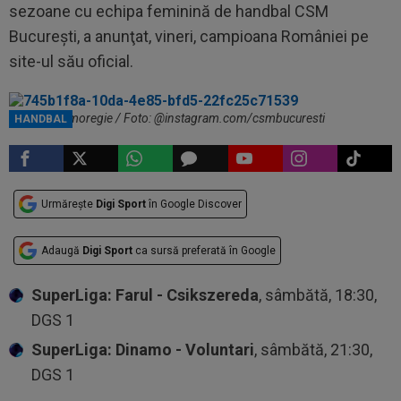
sezoane cu echipa feminină de handbal CSM
Bucureşti, a anunţat, vineri, campioana României pe
site-ul său oficial.
Elizabeth Omoregie / Foto: @instagram.com/csmbucuresti
HANDBAL
Urmărește
Digi Sport
în Google Discover
Adaugă
Digi Sport
ca sursă preferată în Google
SuperLiga: Farul - Csikszereda
, sâmbătă, 18:30,
DGS 1
SuperLiga: Dinamo - Voluntari
, sâmbătă, 21:30,
DGS 1