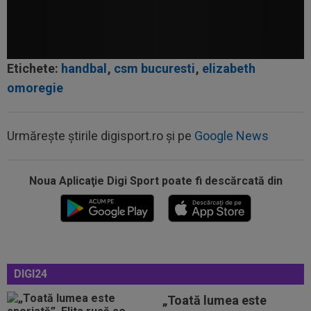
Etichete:
handbal
,
csm bucuresti
,
elizabeth
omoregie
Urmărește știrile digisport.ro și pe
Google News
Noua Aplicaţie Digi Sport poate fi descărcată din
00:46
VIDEO
Daniel Pancu a ”explodat”, după UTA -
Rapid: ”Mamă, aoleu! Puțin respect nu...
00:41
EXCLUSIV
Atacant pentru FCSB! A făcut
anunțul ÎN DIRECT: ”Îi dau eu lui Gigi unul bun”
00:34
EXCLUSIV
2 la 1: au dat verdictul la cea mai
DIGI24
controversată fază din UTA - Rapid...
„Toată lumea este
00:27
EXCLUSIV
Radu Naum, reacția serii după ce