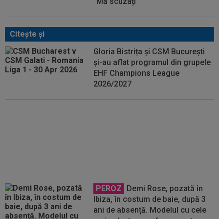
”Mă scuzați”
Citeşte şi
Gloria Bistrița și CSM București
și-au aflat programul din grupele
EHF Champions League
2026/2027
Supriză! A fost ridicată interdicția
impusă Rusiei și Belarusului
PEROZ
Demi Rose, pozată în
Ibiza, în costum de baie, după 3
ani de absență. Modelul cu cele