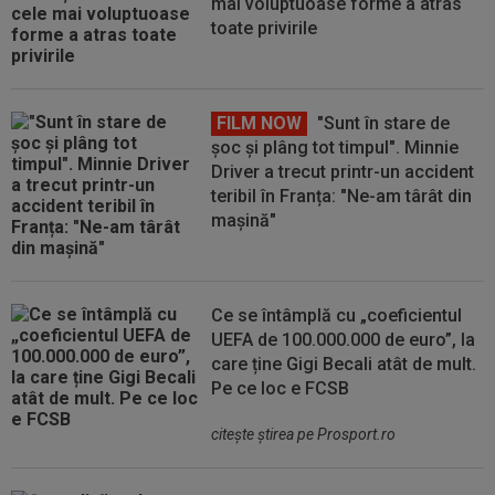
mai voluptuoase forme a atras
toate privirile
FILM NOW
"Sunt în stare de
șoc și plâng tot timpul". Minnie
Driver a trecut printr-un accident
teribil în Franța: "Ne-am târât din
mașină"
Ce se întâmplă cu „coeficientul
UEFA de 100.000.000 de euro”, la
care ține Gigi Becali atât de mult.
Pe ce loc e FCSB
citeşte ştirea pe Prosport.ro