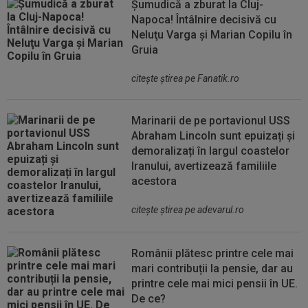
Șumudică a zburat la Cluj-
Napoca! Întâlnire decisivă cu
Neluţu Varga şi Marian Copilu în
Gruia
citeşte ştirea pe Fanatik.ro
Marinarii de pe portavionul USS
Abraham Lincoln sunt epuizați și
demoralizați în largul coastelor
Iranului, avertizează familiile
acestora
citeşte ştirea pe adevarul.ro
Românii plătesc printre cele mai
mari contribuții la pensie, dar au
printre cele mai mici pensii în UE.
De ce?