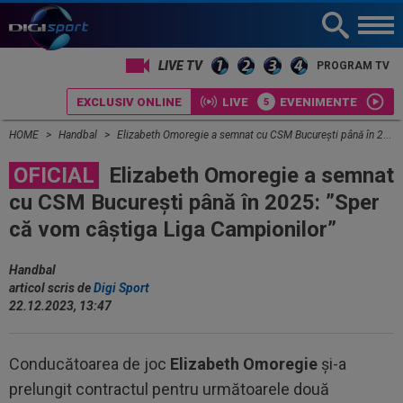
LIVE TV
PROGRAM TV
EXCLUSIV ONLINE
LIVE
EVENIMENTE
HOME
Handbal
Elizabeth Omoregie a semnat cu CSM București până în 2025: ”Sper că vom câștiga Liga Campionilor”
OFICIAL
Elizabeth Omoregie a semnat
cu CSM București până în 2025: ”Sper
că vom câștiga Liga Campionilor”
Handbal
articol scris de
Digi Sport
22.12.2023, 13:47
Conducătoarea de joc
Elizabeth Omoregie
şi-a
prelungit contractul pentru următoarele două