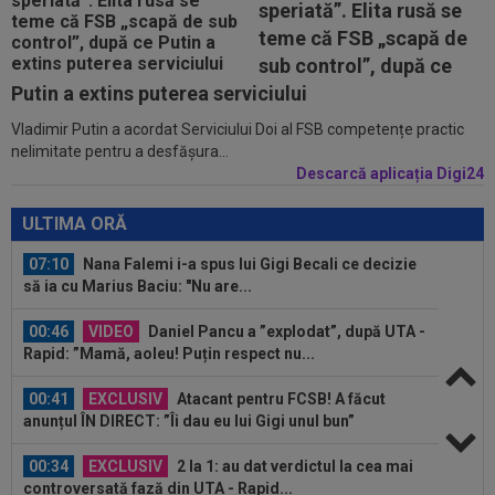
speriată”. Elita rusă se
Marius Șumudică a început negocierile cu CFR...
teme că FSB „scapă de
00:14
OFICIAL
Dezastru: după Barcelona, a ratat
sub control”, după ce
transferul la încă o echipă de UCL! Picat la...
Putin a extins puterea serviciului
Vladimir Putin a acordat Serviciului Doi al FSB competențe practic
07:26
OFICIAL
Minus 1! România a primit vestea
nelimitate pentru a desfășura...
Descarcă aplicația Digi24
07:11
EXCLUSIV
”E grav ce se întâmplă?” Gică
Craioveanu a dezvăluit principalele probleme de...
ULTIMA ORĂ
07:10
Nana Falemi i-a spus lui Gigi Becali ce decizie
să ia cu Marius Baciu: "Nu are...
00:46
VIDEO
Daniel Pancu a ”explodat”, după UTA -
Rapid: ”Mamă, aoleu! Puțin respect nu...
00:41
EXCLUSIV
Atacant pentru FCSB! A făcut
anunțul ÎN DIRECT: ”Îi dau eu lui Gigi unul bun”
00:34
EXCLUSIV
2 la 1: au dat verdictul la cea mai
controversată fază din UTA - Rapid...