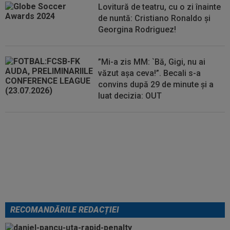
Lovitură de teatru, cu o zi înainte
de nuntă: Cristiano Ronaldo și
Georgina Rodriguez!
”Mi-a zis MM: `Bă, Gigi, nu ai
văzut așa ceva!”. Becali s-a
convins după 29 de minute și a
luat decizia: OUT
EXCLUSIV
Folha, OUT de la
CFR Cluj după dezastrul cu
Tromso! ”Îi dau afară pe toți!”.
DOUĂ nume ”luptă” pentru postul
de antrenor
RECOMANDĂRILE REDACȚIEI