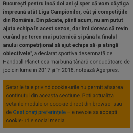
Bucureşti pentru încă doi ani şi sper că vom câştiga
împreună atât Liga Campionilor, cât şi competiţiile
din România. Din păcate, până acum, nu am putut
ajuta echipa în acest sezon, dar îmi doresc să revin
curând pe teren mai puternică şi până la finalul
anului competiţional să ajut echipa să-şi atingă
obiectivele"
, a declarat sportiva desemnată de
Handball Planet cea mai bună tânără conducătoare de
joc din lume în 2017 şi în 2018, notează Agerpres.
Setarile tale privind cookie-urile nu permit afisarea
continutul din aceasta sectiune. Poti actualiza
setarile modulelor coookie direct din browser sau
de
Gestionați preferințele
– e nevoie sa accepti
cookie-urile social media