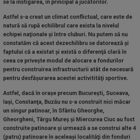
se la instigarea, în principal a jucătorilor.
Astfel s-a creat un climat conflictual, care este de
natură să rupă echilibrul care exista la nivelul
echipei naţionale şi între cluburi. Nu putem să nu
constatăm că acest dezechilibru se datorează şi
faptului că a existat şi există o diferenţă clară în
ceea ce priveşte modul de alocare a fondurilor
pentru construirea infrastructurii atât de necesară
pentru desfăşurarea acestei activitităţi sportive.
Astfel, dacă în oraşe precum Bucureşti, Suceava,
Iaşi, Constanţa, Buzău nu s-a construit nici măcar
un singur patinoar, în Sfântu Gheorghe,
Gheorgheni, Târgu Mureş şi Miercurea Ciuc au fost
construite patinoare şi urmează a se construi alte 4
(patru) patinoare în aceleaşi localităţi din fonduri