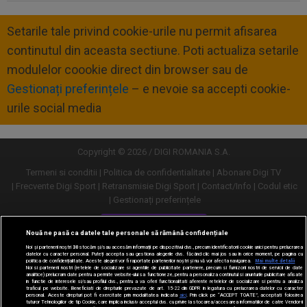
Setarile tale privind cookie-urile nu permit afisarea
continutul din aceasta sectiune. Poti actualiza setarile
modulelor coookie direct din browser sau de
Gestionați preferințele
– e nevoie sa accepti cookie-
urile social media
Copyright © 2026 / DIGI ROMANIA S.A.
Termeni si conditii
Politica de confidentialitate
Abonare Digi TV
Frecvente Digi Sport
Retransmisie Digi Sport
Contact/Info
Codul etic
Gestionați preferințele
Versiune desktop
Nouă ne pasă ca datele tale personale să rămână confidențiale
Noi și partenerii noștri
30
stocăm și/sau accesăm informații pe dispozitivul dvs., precum identificatorii cookie unici pentru prelucrarea
datelor cu caracter personal. Puteți accepta sau gestiona alegerile dvs. făcând clic mai jos sau în orice moment, pe pagina cu
politica de confidențialitate. Aceste alegeri vor fi raportate partenerilor noștri și nu vă vor afecta navigarea.
Mai multe detalii
Noi si partenerii nostri (retelele de socializare si agentiile de publicitate partenere, precum si furnizorii nostri de servicii de date
analitice) prelucram date pentru a permite website-ului sa functioneze, pentru a personaliza continutul si anunturile publicitare afisate
in functie de interesele si/sau profilul dvs., pentru a va oferi functionalitati aferente retelelor de socializare si pentru a analiza
traficul pe website. Beneficiati de drepturile prevazute de art. 15-22 din GDPR in legatura cu prelucrarea datelor cu caracter
personal. Aceste drepturi pot fi exercitate prin modalitatea indicata
aici
. Prin click pe “ACCEPT TOATE”, acceptati folosirea
tuturor Tehnologiilor de tip Cookie, care implica inclusiv acceptul dvs. cu privire la stocarea/accesarea informatiilor de catre Vendor-ii