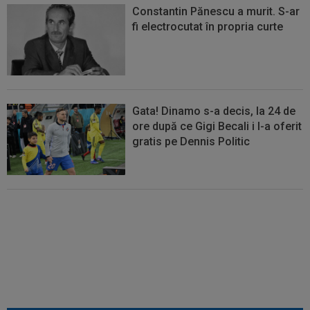
Constantin Pănescu a murit. S-ar
fi electrocutat în propria curte
Gata! Dinamo s-a decis, la 24 de
ore după ce Gigi Becali i l-a oferit
gratis pe Dennis Politic
Lovitură de teatru: Denis Drăguș!
În pole-position pentru transferul
său