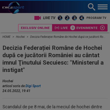
LIVE TV
PROGRAM TV
EXCLUSIV ONLINE
LIVE
EVENIMENTE
HOME
Hochei
Decizia Federației Române de Hochei după ce jucătorii României au cântat imnul Ţinutului Secuiesc: "Ministerul a instigat"
Decizia Federației Române de Hochei
după ce jucătorii României au cântat
imnul Ţinutului Secuiesc: "Ministerul a
instigat"
Hochei
articol scris de
Digi Sport
24.05.2022, 19:41
Scandalul de pe 8 mai, de la meciul de hochei dintre