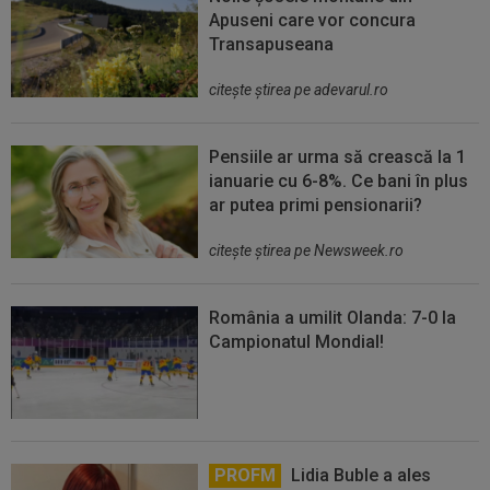
Apuseni care vor concura
Transapuseana
citeşte ştirea pe adevarul.ro
Pensiile ar urma să crească la 1
ianuarie cu 6-8%. Ce bani în plus
ar putea primi pensionarii?
citeşte ştirea pe Newsweek.ro
România a umilit Olanda: 7-0 la
Campionatul Mondial!
PROFM
Lidia Buble a ales