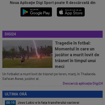
Noua Aplicaţie Digi Sport poate fi descărcată din
00:17
Micael Leandro a murit, după ce a fost
împușcat în timpul meciului
00:04
Surpriza serii în Europa: rezultat ”strălucitor”
DIGI24
pentru oaspeți în turul trei...
Tragedie în fotbal:
23:53
FOTO
I-a lăsat ”mască”! Ce a făcut Vinicius
Momentul în care un
Junior, imediat după negocierile cu Real...
jucător a murit lovit de
23:52
EXCLUSIV
Ilie Dumitrescu a numit cel mai
trăsnet în timpul unui
bun atacant din SuperLiga României
meci
Un fotbalist a murit lovit de trăsnet pe teren, marţi, în Thailanda.
23:51
Surpriza din preliminariile Champions League
Safwan Awae, jucător al...
le-a rupt seria de victorii...
Descarcă aplicația Digi24
00:22
EXCLUSIV
Dan Petrescu s-a decis
ULTIMA ORĂ
00:19
Jovo Lukic e în fața transferului carierei