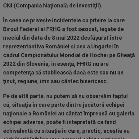
CNI (Compania Naţională de Investiţii).
În ceea ce priveşte incidentele cu privire la care
Biroul Federal al FRHG a fost sesizat, legate de
meciul din data de 8 mai 2022 desfăşurat între
reprezentantiva României şi cea a Ungariei în
cadrul Campionatului Mondial de Hochei pe Gheaţă
2022 din Slovenia, în esenţă, FHRG nu are
competenţa să stabilească dacă este sau nu un
ţinut, regiune, imn sau cântec bisericesc.
Pe de altă parte, nu putem să nu observăm faptul
că, situaţia în care parte dintre jucătorii echipei
naţionale a României au cântat împreună cu galeria
echipei adverse, poate fi intepretată ca fiind
echivalentă cu situaţia în care, practic, aceştia au