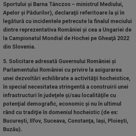
Sportului şi Barna Tánczos – ministrul Mediului,
Apelor şi Pădurilor), declaraţii referitoare la şi în
legătură cu incidentele petrecute la finalul meciului
dintre reprezentativa României şi cea a Ungariei de
la Campionatul Mondial de Hochei pe Gheaţă 2022
din Slovenia.
5. Solicitare adresată Guvernului României şi
Parlamentului României cu privire la asigurarea
unei dezvoltări echilibrate a activităţii hocheistice,
în special necesitatea stringentă a construirii unei
infrastructuri în judeţele şi/sau localităţile cu
potenţial demografic, economic şi nu în ultimul
rând cu tradiţie în domeniul hocheistic (de ex:
Bucureşti, Ilfov, Suceava, Constanţa, Iaşi, Ploieşti,
Buzău).