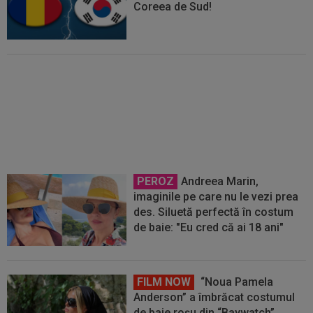
Coreea de Sud!
Eșec dramatic pentru România,
după ce a umilit Olanda la Cupa
Mondială
PEROZ
Andreea Marin,
imaginile pe care nu le vezi prea
des. Siluetă perfectă în costum
de baie: "Eu cred că ai 18 ani"
FILM NOW
“Noua Pamela
Anderson” a îmbrăcat costumul
de baie roșu din “Baywatch”.