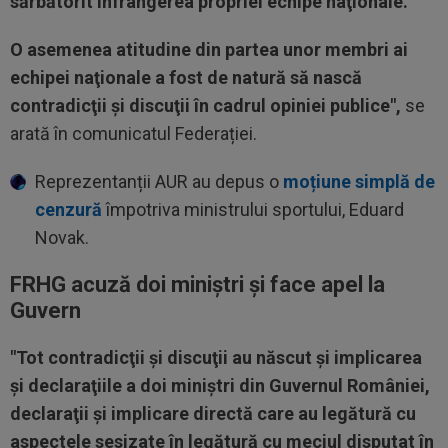
sărbătorit înfrângerea propriei echipe naţionale.
O asemenea atitudine din partea unor membri ai
echipei naţionale a fost de natură să nască
contradicţii şi discuţii în cadrul opiniei publice",
se
arată în comunicatul Federației.
Reprezentanții AUR au depus o
moțiune simplă de
cenzură
împotriva ministrului sportului, Eduard
Novak.
FRHG acuză doi miniștri și face apel la
Guvern
"Tot contradicţii şi discuţii au născut şi implicarea
şi declaraţiile a doi miniştri din Guvernul României,
declaraţii şi implicare directă care au legătură cu
aspectele sesizate în legătură cu meciul disputat în