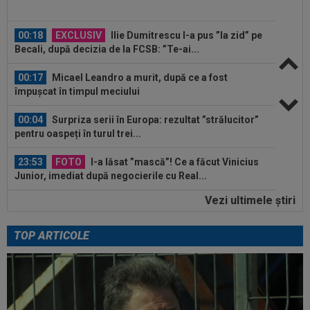
00:18
EXCLUSIV
Ilie Dumitrescu l-a pus ”la zid” pe
Becali, după decizia de la FCSB: ”Te-ai...
00:17
Micael Leandro a murit, după ce a fost
împușcat în timpul meciului
00:04
Surpriza serii în Europa: rezultat ”strălucitor”
pentru oaspeți în turul trei...
23:53
FOTO
I-a lăsat ”mască”! Ce a făcut Vinicius
Junior, imediat după negocierile cu Real...
Vezi ultimele ştiri
23:52
EXCLUSIV
Ilie Dumitrescu a numit cel mai
bun atacant din SuperLiga României
TOP ARTICOLE
23:51
Surpriza din preliminariile Champions League
le-a rupt seria de victorii...
00:22
EXCLUSIV
Dan Petrescu s-a decis