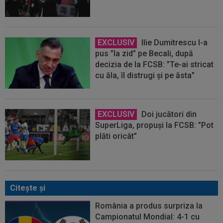
EXCLUSIV
Ilie Dumitrescu l-a
pus ”la zid” pe Becali, după
decizia de la FCSB: ”Te-ai stricat
cu ăla, îl distrugi și pe ăsta”
EXCLUSIV
Doi jucători din
SuperLiga, propuși la FCSB: ”Pot
plăti oricât”
Citeşte şi
România a produs surpriza la
Campionatul Mondial: 4-1 cu