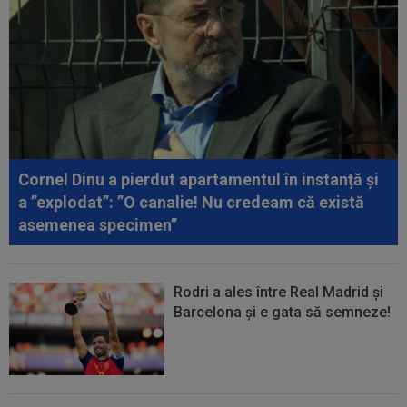
00:19
Jovo Lukic e în fața transferului carierei
00:18
EXCLUSIV
Ilie Dumitrescu l-a pus ”la zid” pe
Becali, după decizia de la FCSB: ”Te-ai...
00:17
Micael Leandro a murit, după ce a fost
împușcat în timpul meciului
Cornel Dinu a pierdut apartamentul în instanță și
00:04
Surpriza serii în Europa: rezultat ”strălucitor”
a ”explodat”: ”O canalie! Nu credeam că există
pentru oaspeți în turul trei...
asemenea specimen”
Rodri a ales între Real Madrid și
Barcelona și e gata să semneze!