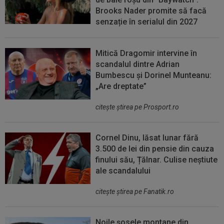
Brooks Nader promite să facă
senzație în serialul din 2027
Mitică Dragomir intervine în
scandalul dintre Adrian
Bumbescu și Dorinel Munteanu:
„Are dreptate”
citeşte ştirea pe Prosport.ro
Cornel Dinu, lăsat lunar fără
3.500 de lei din pensie din cauza
finului său, Țălnar. Culise neștiute
ale scandalului
citeşte ştirea pe Fanatik.ro
Noile șosele montane din