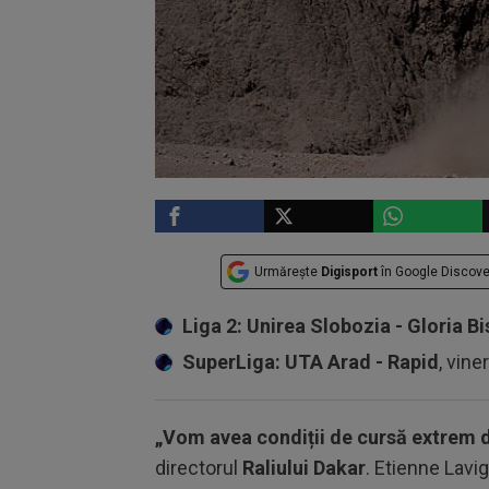
Urmărește
Digisport
în Google Discove
Liga 2: Unirea Slobozia - Gloria Bi
SuperLiga: UTA Arad - Rapid
, vine
„Vom avea condiții de cursă extrem de 
directorul
Raliului Dakar
. Etienne Lavi