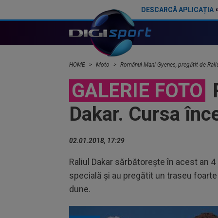
DESCARCĂ APLICAȚIA
Ai Ogura a câștigat Marele Premiu al Olandei la MotoGP!
HOME
Moto
Românul Mani Gyenes, pregătit de Raliul
GALERIE FOTO
R
Dakar. Cursa înce
02.01.2018, 17:29
Raliul Dakar sărbătoreşte în acest an 4
specială şi au pregătit un traseu foarte 
dune.