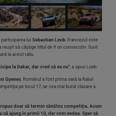
 participarea lui
Sebastian Leob
. Francezul este
a reuşit să câştige titlul de 9 ori consecutiv. Sunt
ră la acest raliu.
cipe la Dakar, dar cred că eu nu"
, a spus Loeb.
ni Gyenes
. Românul a fost prima oară la Raliul
ompetiţia pe locul 17, iar cea mai bună clasare a
ropus doar să termin sănătos competiţia. Acum
eu să ajung în primii 10, dar vom vedea. Sper să