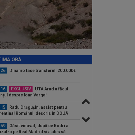
l-a convins să semneze
:13
A făcut anunțul despre Ștefan
aram: ”5-6 milioane de euro. E printre
 mai...
:33
David Popovici le-a transmis
ilor un mesaj clar
:27
Surpriză uriașă! Unde s-a
nsferat Enes Sali
TIMA ORĂ
:26
Dinamo face transferul: 200.000€
:16
EXCLUSIV
UTA Arad a făcut
nțul despre Ioan Varga!
:15
Radu Drăgușin, assist pentru
rentina! Românul, descris în DOUĂ
inte de...
:59
Găsit vinovat, după ce Rodri a
uzat-o pe Real Madrid și a ales să