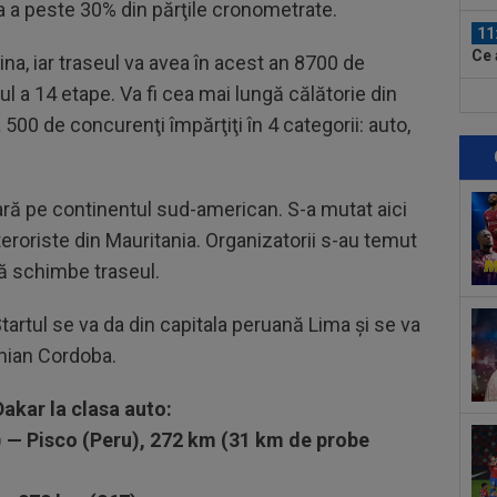
 a peste 30% din părţile cronometrate.
sem
11
Ce 
tina, iar traseul va avea în acest an 8700 de
l a 14 etape. Va fi cea mai lungă călătorie din
11
a 500 de concurenţi împărţiţi în 4 categorii: auto,
amb
Cra
11
și 
ră pe continentul sud-american. S-a mutat aici
11
teroriste din Mauritania. Organizatorii s-au temut
Bai
 să schimbe traseul.
cei
12
Startul se va da din capitala peruană Lima şi se va
ruș
inian Cordoba.
12
tra
Dakar la clasa auto:
) — Pisco (Peru), 272 km (31 km de probe
12