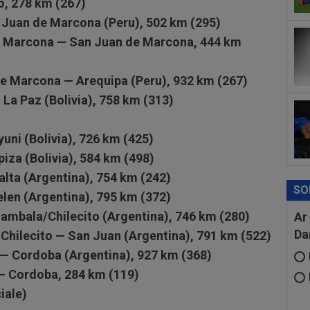
o, 278 km (267)
12
anu
n Juan de Marcona (Peru), 502 km (295)
de Marcona — San Juan de Marcona, 444 km
12
Fio
cuv
 de Marcona — Arequipa (Peru), 932 km (267)
 La Paz (Bolivia), 758 km (313)
yuni (Bolivia), 726 km (425)
piza (Bolivia), 584 km (498)
alta (Argentina), 754 km (242)
SO
elen (Argentina), 795 km (372)
Fiambala/Chilecito (Argentina), 746 km (280)
Ar
Da
/Chilecito — San Juan (Argentina), 791 km (522)
 — Cordoba (Argentina), 927 km (368)
 — Cordoba, 284 km (119)
iale)