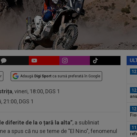
și 
11
Bai
cei
12
ruș
12
tra
UL
12
r
Adaugă
Digi Sport
ca sursă preferată în Google
12
strița
, vineri, 18:00, DGS 1
anu
ri, 21:00, DGS 1
12
Fio
cuv
diferite de la o țară la alta”
, a subliniat
11
gne a spus că nu se teme de "El Nino", fenomenul
ref