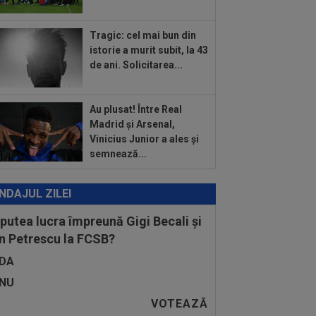
:16
EXCLUSIV
UTA Arad a făcut
nțul despre Ioan Varga!
Tragic: cel mai bun din
:15
Radu Drăgușin, assist pentru
istorie a murit subit, la 43
rentina! Românul, descris în DOUĂ
de ani. Solicitarea...
inte de...
Au plusat! Între Real
Madrid și Arsenal,
Vinicius Junior a ales și
semnează...
NDAJUL ZILEI
 putea lucra împreună Gigi Becali și
n Petrescu la FCSB?
DA
NU