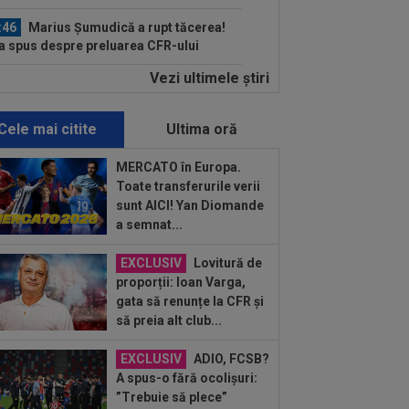
neze cu...
:46
Marius Șumudică a rupt tăcerea!
a spus despre preluarea CFR-ului
Vezi ultimele ştiri
:28
Ce a pățit jucătorul transportat cu
ulanța la KuPS - Universitatea
iova
Cele mai citite
Ultima oră
:25
Pep Guardiola l-a sunat pe Rodri
l-a convins să semneze
MERCATO în Europa.
Toate transferurile verii
:13
A făcut anunțul despre Ștefan
sunt AICI! Yan Diomande
aram: ”5-6 milioane de euro. E printre
a semnat...
 mai...
:33
David Popovici le-a transmis
EXCLUSIV
Lovitură de
ilor un mesaj clar
proporții: Ioan Varga,
gata să renunțe la CFR și
:27
Surpriză uriașă! Unde s-a
să preia alt club...
nsferat Enes Sali
EXCLUSIV
ADIO, FCSB?
:26
Dinamo face transferul: 200.000€
A spus-o fără ocolișuri:
”Trebuie să plece”