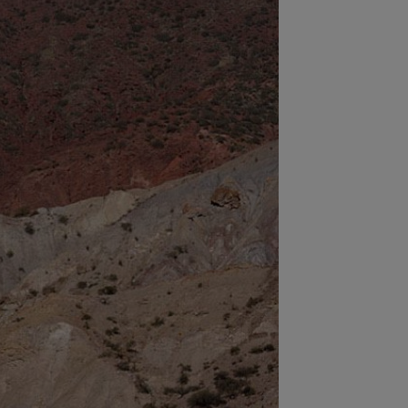
:59
Găsit vinovat, după ce Rodri a
uzat-o pe Real Madrid și a ales să
neze cu...
:46
Marius Șumudică a rupt tăcerea!
a spus despre preluarea CFR-ului
:28
Ce a pățit jucătorul transportat cu
ulanța la KuPS - Universitatea
iova
:25
Pep Guardiola l-a sunat pe Rodri