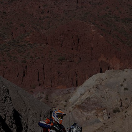
11
ref
sem
11
Ce 
11
amb
Cra
11