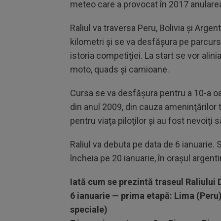
meteo care a provocat în 2017 anularea
Raliul va traversa Peru, Bolivia şi Argen
kilometri şi se va desfăşura pe parcursu
istoria competiţiei. La start se vor alini
moto, quads și camioane.
Cursa se va desfăşura pentru a 10-a oa
din anul 2009, din cauza ameninţărilor 
pentru viaţa piloţilor şi au fost nevoiţi
Raliul va debuta pe data de 6 ianuarie. 
încheia pe 20 ianuarie, în oraşul argent
Iată cum se prezintă traseul Raliului 
6 ianuarie — prima etapă: Lima (Peru
speciale)