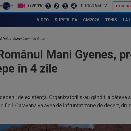
LIVE TV
PROGRAM TV
EXCLUS
Suspendare! Liderul mondial și-a aflat pedeapsa în urma gestului golănesc
UTA Arad a făcut anunțul despre Ioan Varga!
VIDEO
SUPERLIGA
CM2026
TENIS
LA 
 Dakar. Cursa începe în 4 zile
omânul Mani Gyenes, preg
pe în 4 zile
 decenii de existenţă. Organizatorii s-au gândit la câteva
dificil. Caravana va avea de înfruntat zone de deşert, drumuri