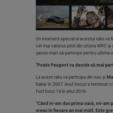
Un moment special al acestui raliu va fi
cel mai valoros pilot din istoria WRC şi 
şanse mari să participe pentru ultima oa
"Poate Peugeot va decide să mai parti
La acest raliu va participa din nou şi
Ma
Dakar în 2007. Anul trecut a terminat c
fost locul 14 în anul 2016.
"Când m-am dus prima oară, mi-am p
vreau în fiecare an mai mult. Este gr