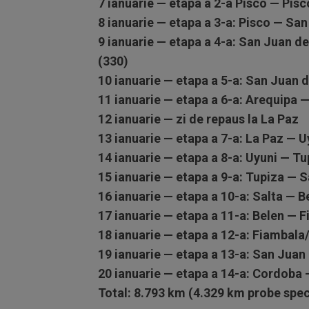
7 ianuarie — etapa a 2-a Pisco — Pisc
8 ianuarie — etapa a 3-a: Pisco — Sa
9 ianuarie — etapa a 4-a: San Juan 
(330)
10 ianuarie — etapa a 5-a: San Juan
11 ianuarie — etapa a 6-a: Arequipa —
12 ianuarie — zi de repaus la La Paz
13 ianuarie — etapa a 7-a: La Paz — U
14 ianuarie — etapa a 8-a: Uyuni — Tu
15 ianuarie — etapa a 9-a: Tupiza — S
16 ianuarie — etapa a 10-a: Salta — B
17 ianuarie — etapa a 11-a: Belen — 
18 ianuarie — etapa a 12-a: Fiambala
19 ianuarie — etapa a 13-a: San Juan
20 ianuarie — etapa a 14-a: Cordoba
Total: 8.793 km (4.329 km probe spec