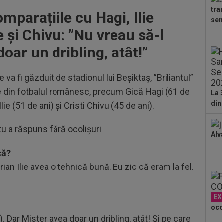
dus
tra
mparațiile cu Hagi, Ilie
23
sem
pe 
 și Chivu: ”Nu vreau să-l
un..
00
oar un dribling, atât!”
pro
CFR
00
va fi găzduit de stadionul lui Beșiktaș, ”Briliantul”
ți 
e din fotbalul românesc, precum Gică Hagi (61 de
La 
cân
din
lie (51 de ani) și Cristi Chivu (45 de ani).
00
CFR
tu a răspuns fără ocolișuri
Alv
00
dat
că?
”Șt
00
rian Ilie avea o tehnică bună. Eu zic că eram la fel.
eur
EX
oco
. Dar Mister avea doar un dribling, atât! Și pe care