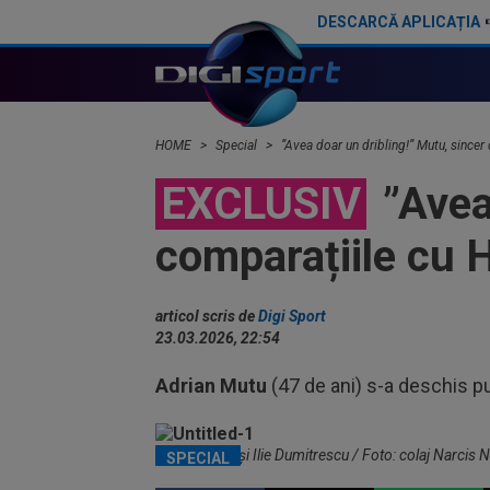
DESCARCĂ APLICAȚIA
Ilie Dumitrescu l-a găsit vinovat la FCSB: ”N-ai cum să faci asta. Semnal de alarmă”
HOME
Special
”Avea doar un dribling!” Mutu, sincer 
EXCLUSIV
”Avea
comparațiile cu H
articol scris de
Digi Sport
23.03.2026, 22:54
Adrian Mutu
(47 de ani) s-a deschis pu
Adrian Mutu și Ilie Dumitrescu / Foto: colaj Narcis 
SPECIAL