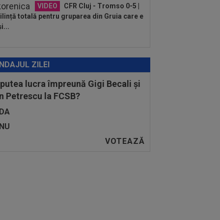
VIDEO
CFR Cluj - Tromso 0-5 |
lință totală pentru gruparea din Gruia care e
i...
NDAJUL ZILEI
 putea lucra împreună Gigi Becali și
n Petrescu la FCSB?
DA
NU