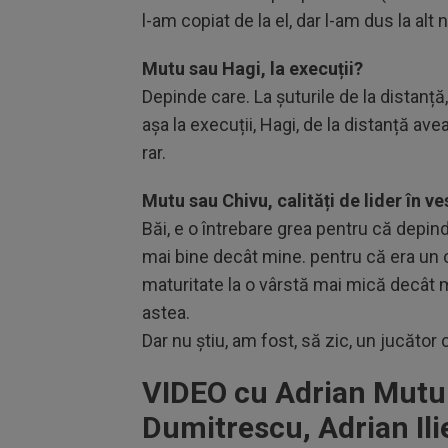
l-am copiat de la el, dar l-am dus la alt n
Mutu sau Hagi, la execuții?
Depinde care. La șuturile de la distanță, 
așa la execuții, Hagi, de la distanță av
rar.
Mutu sau Chivu, calități de lider în ve
Băi, e o întrebare grea pentru că depind
mai bine decât mine. pentru că era un ca
maturitate la o vârstă mai mică decât mi
astea.
Dar nu știu, am fost, să zic, un jucăto
VIDEO cu Adrian Mutu d
Dumitrescu, Adrian Ilie