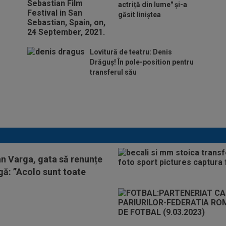
actriță din lume" și-a
găsit liniștea
Lovitură de teatru: Denis
Drăguș! În pole-position pentru
transferul său
Micael Leandro a murit, după
ce a fost împușcat în timpul
meciului
an Varga, gata să renunțe
igă: ”Acolo sunt toate