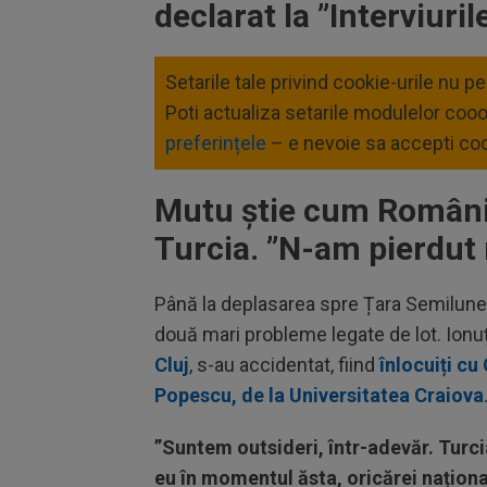
declarat la ”Interviuril
Setarile tale privind cookie-urile nu p
Poti actualiza setarile modulelor coo
preferințele
– e nevoie sa accepti coo
Mutu știe cum România
Turcia. ”N-am pierdut 
Până la deplasarea spre Țara Semilunei
două mari probleme legate de lot. Ionuț
Cluj
, s-au accidentat, fiind
înlocuiți cu
Popescu, de la Universitatea Craiova
”Suntem outsideri,
î
ntr-adevăr. Turc
eu în momentul ăsta, oricărei naționa