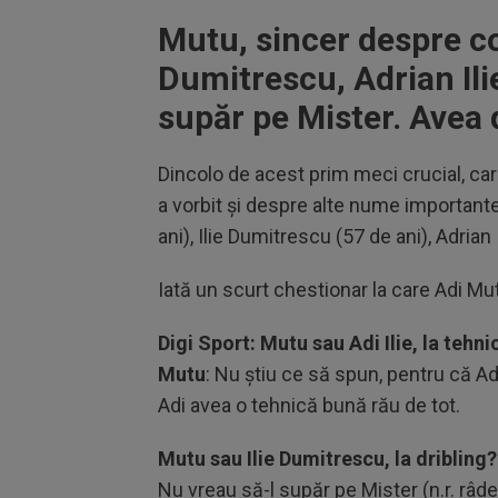
Mutu, sincer despre co
Dumitrescu, Adrian Ilie
supăr pe Mister. Avea d
Dincolo de acest prim meci crucial, care 
a vorbit și despre alte nume important
ani), Ilie Dumitrescu (57 de ani), Adrian I
Iată un scurt chestionar la care Adi Mu
Digi Sport: Mutu sau Adi Ilie, la tehni
Mutu
: Nu știu ce să spun, pentru că Ad
Adi avea o tehnică bună rău de tot.
Mutu sau Ilie Dumitrescu, la dribling?
Nu vreau să-l supăr pe Mister (n.r. râde)