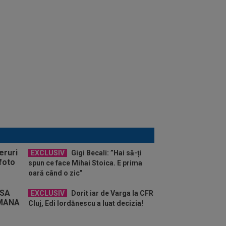
EXCLUSIV
Gigi Becali: ”Hai să-ți
spun ce face Mihai Stoica. E prima
oară când o zic”
EXCLUSIV
Dorit iar de Varga la CFR
Cluj, Edi Iordănescu a luat decizia!