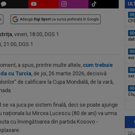
ți 
UL
cân
00
r
Adaugă
Digi Sport
ca sursă preferată în Google
CFR
00
strița
, vineri, 18:00, DGS 1
dat
ri, 21:00, DGS 1
”Șt
00
eur
oment, a spus, printre multe altele,
cum trebuie
00
ida cu Turcia
, de joi, 26 martie 2026, decisivă
ser
orilor” de calificare la Cupa Mondială, de la vară,
0-2.
00
nada.
Clu
afar
l se va juca pe sistem finală, deci se poate ajunge
23
tru naționala lui Mircea Lucescu (80 de ani) va urma
vân
sputa cu învingătoarea din partida Kosovo -
23
eplasare.
se 