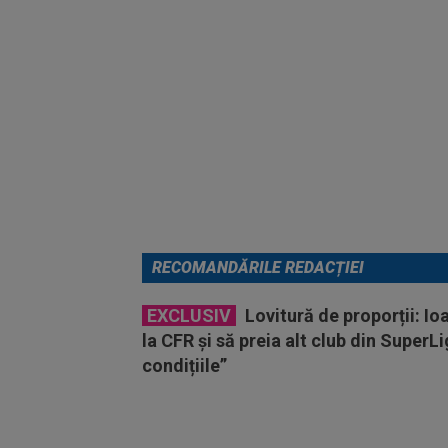
RECOMANDĂRILE REDACȚIEI
EXCLUSIV
Lovitură de proporții: Io
la CFR și să preia alt club din SuperL
condițiile”