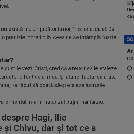
ivel.
Umi
ca ș
nu există niciun jucător la noi, în istorie, ca el. Dar
ea o precizie incredibilă, ceea ce se întâmplă foarte
SO
Ar
Da
stiar?
e cum le vezi. Cristi, cred că a reușit să le etaleze
racter diferit de al meu. Și atunci faptul că arăta
ne, l-a făcut să poată să-și etaleze lucrurile
r care mental m-am maturizat puțin mai târziu.
espre Hagi, Ilie
 și Chivu, dar și tot ce a