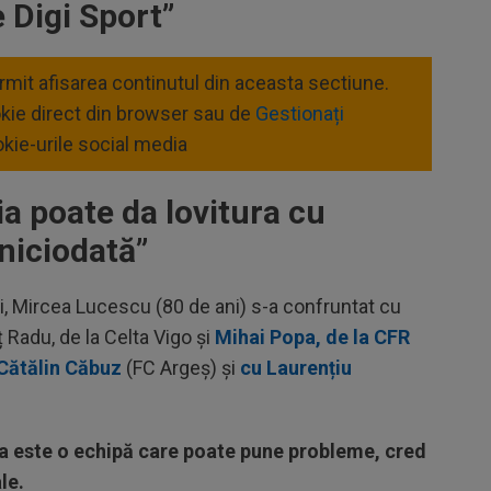
e Digi Sport”
ermit afisarea continutul din aceasta sectiune.
okie direct din browser sau de
Gestionați
kie-urile social media
 poate da lovitura cu
niciodată”
, Mircea Lucescu (80 de ani) s-a confruntat cu
 Radu, de la Celta Vigo și
Mihai Popa, de la CFR
 Cătălin Căbuz
(FC Argeș) și
cu Laurențiu
.
ia este o echipă care poate pune probleme, cred
le.