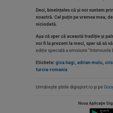
Deci, bineînțeles că și noi suntem pri
noastră. Cel puțin pe vremea mea, de
niciodată.
Așa că sper că această tradiție și pal
voi fi la prezent la meci, sper să să v
ediție specială a emisiunii ”Interviurile 
Etichete:
gica hagi
,
adrian mutu
,
cris
turcia-romania
Urmărește știrile digisport.ro și pe
Goo
Noua Aplicaţie Dig