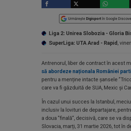
Urmărește
Digisport
în Google Discove
Liga 2: Unirea Slobozia - Gloria Bi
SuperLiga: UTA Arad - Rapid
, vine
Antrenorul, liber de contract în acest m
să abordeze naționala României part
pentru a menține intacte șansele ”Tricol
care va fi găzduită de SUA, Mexic și Ca
În cazul unui succes la Istanbul, meciu
inclusiv la lovituri de departajare, pen
a doua ”finală”, decisivă, care se va di
Slovacia, marți, 31 martie 2026, tot în d