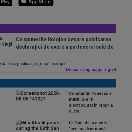
Ce spune Ilie Bolojan despre publicarea
declarației de avere a partenerei sale de
 dacă va publica şi el, după exemplul...
Descarcă aplicația Digi24
Constantin Pănescu a
murit. S-ar fi
electrocutat în propria
curte
La 3 ani de la divorț,
"cea mai frumoasă