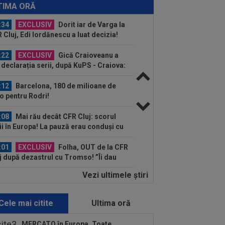
spun ce face Mihai Stoica. E prima oară
TIMA ORĂ
d o zic”
:34
EXCLUSIV
Dorit iar de Varga la
 Cluj, Edi Iordănescu a luat decizia!
:22
EXCLUSIV
Gică Craioveanu a
 declarația serii, după KuPS - Craiova:
ii cine mă...
:12
Barcelona, 180 de milioane de
o pentru Rodri!
:08
Mai rău decât CFR Cluj: scorul
ii în Europa! La pauză erau conduși cu
..
:01
EXCLUSIV
Folha, OUT de la CFR
j după dezastrul cu Tromso! ”Îi dau
ă pe toți!”...
Vezi ultimele ştiri
:52
EXCLUSIV
Gigi Becali: ”Am
dut un jucător pe 3.000.000 €”
Cele mai citite
Ultima oră
:44
Enervat după ce a aflat că Rodri
transferă la Barcelona, Mourinho s-a
MERCATO în Europa. Toate