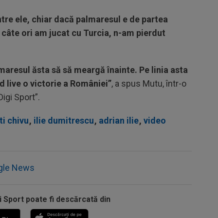
ntre ele, chiar dacă palmaresul e de partea
 câte ori am jucat cu Turcia, n-am pierdut
maresul ăsta să să meargă înainte. Pe linia asta
ăd live o victorie a României”
, a spus Mutu, într-o
Digi Sport”.
ti chivu
,
ilie dumitrescu
,
adrian ilie
,
video
gle News
i Sport poate fi descărcată din