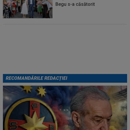
Begu s-a căsătorit
VIDEO
Universitatea Craiova -
FC Argeș 0-1. Golul din minutul 7
a decis meciul. Campioana a
ratat din toate pozițiile
RECOMANDĂRILE REDACȚIEI