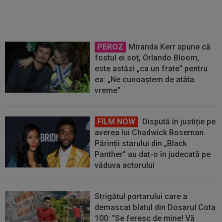
suporteri
PEROZ
Miranda Kerr spune că
fostul ei soț, Orlando Bloom,
este astăzi „ca un frate” pentru
ea: „Ne cunoaștem de atâta
vreme”
FILM NOW
Dispută în justiție pe
averea lui Chadwick Boseman.
Părinții starului din „Black
Panther” au dat-o în judecată pe
văduva actorului
Strigătul portarului care a
demascat blatul din Dosarul Cota
100: ”Se feresc de mine! Vă