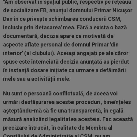
"Am observat în spațiul public, respectiv pe rețeaua
de socializare FB, anunțul domnului Primar Nicușor
Dan în ce privește schimbarea conducerii CSM,
inclusiv prin 'detasarea' mea. Fără a exista o bază
documentară, decizia apare ca motivată de
aspecte aflate personal de domnul Primar 'din
interior' (al clubului). Aceiași angajați pe ale căror
spuse este întemeiată decizia anunțată au pierdut
în instanță dosare inițiate ca urmare a defăimării
mele sau a activității mele.
Nu sunt o persoană conflictuală, de aceea voi
urmări desfășurarea acestei proceduri, bineînțeles
așteptându-mă să fie una transparentă, în egală
măsură analizând legalitatea acesteia. Fac această
precizare întrucât, în calitate de Membru al
Consiliului de Administrație al CSM, nu am