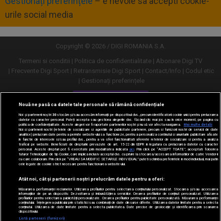
Gestionați preferințele
– e nevoie sa accepti cookie-
urile social media
Copyright © 2026 / DIGI ROMANIA S.A.
Termeni si conditii
Politica de confidentialitate
Abonare Digi TV
Frecvente Digi Sport
Retransmisie Digi Sport
Contact/Info
Codul etic
Gestionați preferințele
Versiune desktop
Nouă ne pasă ca datele tale personale să rămână confidențiale
Noi și partenerii noștri
30
stocăm și/sau accesăm informații pe dispozitivul dvs., precum identificatorii cookie unici pentru prelucrarea
datelor cu caracter personal. Puteți accepta sau gestiona alegerile dvs. făcând clic mai jos sau în orice moment, pe pagina cu
politica de confidențialitate. Aceste alegeri vor fi raportate partenerilor noștri și nu vă vor afecta navigarea.
Mai multe detalii
Noi si partenerii nostri (retelele de socializare si agentiile de publicitate partenere, precum si furnizorii nostri de servicii de date
analitice) prelucram date pentru a permite website-ului sa functioneze, pentru a personaliza continutul si anunturile publicitare afisate
in functie de interesele si/sau profilul dvs., pentru a va oferi functionalitati aferente retelelor de socializare si pentru a analiza
traficul pe website. Beneficiati de drepturile prevazute de art. 15-22 din GDPR in legatura cu prelucrarea datelor cu caracter
personal. Aceste drepturi pot fi exercitate prin modalitatea indicata
aici
. Prin click pe “ACCEPT TOATE”, acceptati folosirea
tuturor Tehnologiilor de tip Cookie, care implica inclusiv acceptul dvs. cu privire la stocarea/accesarea informatiilor de catre Vendor-ii
cu care colaboram. Prin click pe “VREAU SA MODIFIC SETARILE INDIVIDUAL” puteti schimba preferintele in mod individual, mai putin
cele legate de cookie strict necesare pentru functionarea website-ului.
Atât noi, cât și partenerii noștri prelucrăm datele pentru a oferi:
Măsurarea performanței reclamelor. Utilizarea profilurilor pentru selectarea conținutului personalizat. Stocarea și/sau accesarea
informațiilor de pe un dispozitiv. Dezvoltarea și îmbunătățirea serviciilor. Crearea profilurilor de conținut personalizat. Utilizarea
profilurilor pentru selectarea publicității personalizate. Crearea profilurilor pentru publicitate personalizată. Măsurarea performanței
conținutului. Înțelegerea publicului prin statistici sau combinații de date din surse diferite. Utilizarea datelor limitate pentru a selecta
conținutul. Utilizarea de date limitate pentru a selecta publicitatea. Date precise de geolocație și identificarea prin scanarea
dispozitivului.
URMĂREȘTE-NE ȘI PE:
Listă parteneri (furnizori)