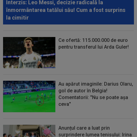
Interzis: Leo Messi, decizie radicală la
23:04
A fost ”bărbat”, dar doar 45 de minute! OUT la
înmormântarea tatălui său! Cum a fost surprins
pauza meciului Sepsi - FCSB
la cimitir
Ce ofertă: 115.000.000 de euro
pentru transferul lui Arda Guler!
Au apărut imaginile: Darius Olaru,
gol de autor în Belgia!
Comentatorii: "Nu se poate așa
ceva"
Anunțul care a luat prin
surprindere lumea tenisului: Irina