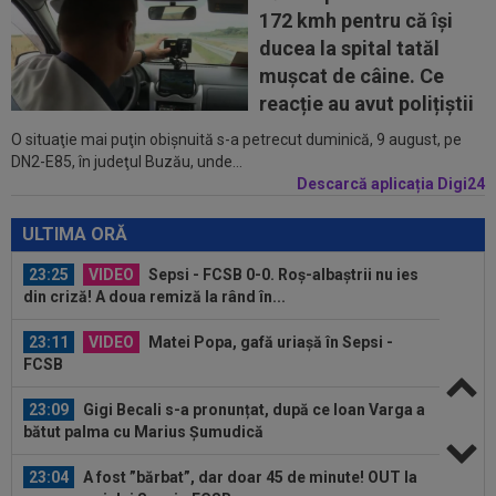
22:40
EXCLUSIV
Verdict dur la pauza meciului
172 kmh pentru că își
Sespi - FCSB! Cei 3 jucători ”roș-albaștri” care...
ducea la spital tatăl
22:29
A cerut să plece și clubul i-a stabilit un preț ”de
muşcat de câine. Ce
criză”: discount de 75%
reacție au avut polițiștii
O situaţie mai puţin obişnuită s-a petrecut duminică, 9 august, pe
22:28
Atacantul din SuperLiga ”mai bun decât
DN2-E85, în judeţul Buzău, unde...
Bîrligea”! ”Nu l-am vinde sub 5 milioane...
Descarcă aplicația Digi24
23:28
”Dau și 5 milioane de euro!” Gigi Becali, două
condiții și face transferul la...
ULTIMA ORĂ
23:25
VIDEO
Sepsi - FCSB 0-0. Roș-albaștrii nu ies
din criză! A doua remiză la rând în...
23:11
VIDEO
Matei Popa, gafă uriașă în Sepsi -
FCSB
23:09
Gigi Becali s-a pronunțat, după ce Ioan Varga a
bătut palma cu Marius Șumudică
23:04
A fost ”bărbat”, dar doar 45 de minute! OUT la