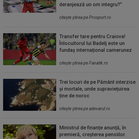
deranjează un om integru?”
citeşte ştirea pe Prosport.ro
Transfer tare pentru Craiova!
Înlocuitorul lui Badelj este un
fundaș internațional camerunez
citeşte ştirea pe Fanatik.ro
Trei locuri de pe Pământ interzise
și mortale, unde supraviețuirea
ține de noroc
citeşte ştirea pe adevarul.ro
Ministrul de finanțe anunță, în
premieră, creșterea pensiilor.