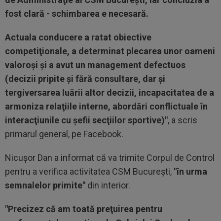
fost clară - schimbarea e necesară.
Actuala conducere a ratat obiective
competiţionale, a determinat plecarea unor oameni
valoroşi şi a avut un management defectuos
(decizii pripite şi fără consultare, dar şi
tergiversarea luării altor decizii, incapacitatea de a
armoniza relaţiile interne, abordări conflictuale în
interacţiunile cu şefii secţiilor sportive)"
, a scris
primarul general, pe Facebook.
Nicuşor Dan a informat că va trimite Corpul de Control
pentru a verifica activitatea CSM Bucureşti,
"în urma
semnalelor primite"
din interior.
"Precizez că am toată preţuirea pentru