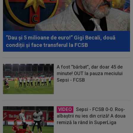
”Dau și 5 milioane de euro!” Gigi Becali, două
condiții și face transferul la FCSB
A fost ”bărbat”, dar doar 45 de
minute! OUT la pauza meciului
Sepsi - FCSB
VIDEO
Sepsi - FCSB 0-0. Roș-
albaștrii nu ies din criză! A doua
remiză la rând în SuperLiga