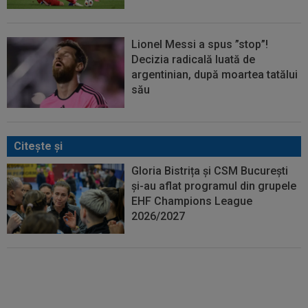
Lionel Messi a spus ”stop”!
Decizia radicală luată de
argentinian, după moartea tatălui
său
Citeşte şi
Gloria Bistrița și CSM București
și-au aflat programul din grupele
EHF Champions League
2026/2027
Președintele Nicușor Dan a
promulgat modificările aduse
Legii 4/2008! Veste uriașă pentru