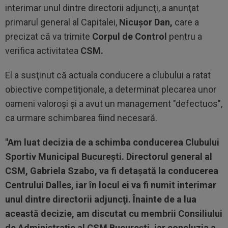
interimar unul dintre directorii adjuncţi, a anunţat
primarul general al Capitalei,
Nicuşor Dan,
care a
precizat că va trimite
Corpul de Control
pentru a
verifica activitatea
CSM.
El a susţinut că actuala conducere a clubului a ratat
obiective competiţionale, a determinat plecarea unor
oameni valoroşi şi a avut un management "defectuos",
ca urmare schimbarea fiind necesară.
"Am luat decizia de a schimba conducerea Clubului
Sportiv Municipal Bucureşti. Directorul general al
CSM, Gabriela Szabo, va fi detaşată la conducerea
Centrului Dalles, iar în locul ei va fi numit interimar
unul dintre directorii adjuncţi. Înainte de a lua
această decizie, am discutat cu membrii Consiliului
de Administraţie al CSM Bucureşti, iar concluzia a