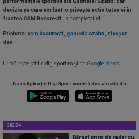
performanţele sportive ale Gabrielei Szabo, dar
decizia pe care am luat-o priveşte activitatea ei în
fruntea CSM Bucureşti"
, a completat el.
Etichete:
csm bucuresti
,
gabriela szabo
,
nicușor
dan
Urmărește știrile digisport.ro și pe
Google News
Noua Aplicaţie Digi Sport poate fi descărcată din
23:09
Gigi Becali s-a pronunțat, după ce Ioan Varga a
bătut palma cu Marius Șumudică
23:04
A fost ”bărbat”, dar doar 45 de minute! OUT la
DIGI24
pauza meciului Sepsi - FCSB
Bărbat prins de radar cu