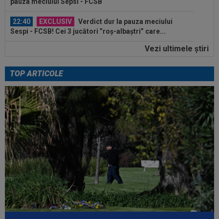
pauza meciului Sepsi - FCSB
22:40
EXCLUSIV
Verdict dur la pauza meciului
Sespi - FCSB! Cei 3 jucători ”roș-albaștri” care...
Vezi ultimele ştiri
22:29
A cerut să plece și clubul i-a stabilit un preț ”de
criză”: discount de 75%
TOP ARTICOLE
22:28
Atacantul din SuperLiga ”mai bun decât
Bîrligea”! ”Nu l-am vinde sub 5 milioane...
23:28
”Dau și 5 milioane de euro!” Gigi Becali, două
condiții și face transferul la...
23:25
VIDEO
Sepsi - FCSB 0-0. Roș-albaștrii nu ies
din criză! A doua remiză la rând în...
23:11
VIDEO
Matei Popa, gafă uriașă în Sepsi -
FCSB
23:09
Gigi Becali s-a pronunțat, după ce Ioan Varga a
bătut palma cu Marius Șumudică