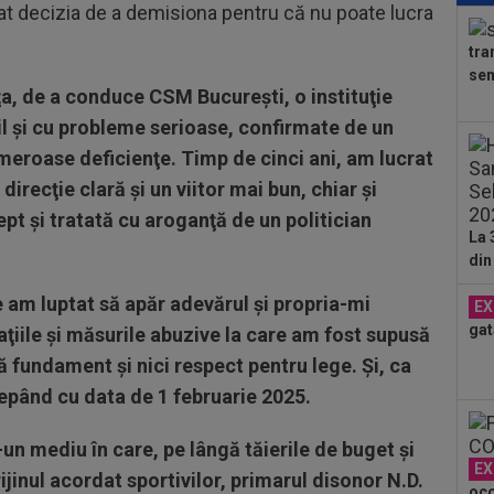
luat decizia de a demisiona pentru că nu poate lucra
pro
CFR
tra
00
sem
ți 
ţa, de a conduce CSM Bucureşti, o instituţie
cân
il şi cu probleme serioase, confirmate de un
08
tra
umeroase deficienţe. Timp de cinci ani, am lucrat
direcţie clară şi un viitor mai bun, chiar şi
08
t şi tratată cu aroganţă de un politician
Flo
La 
ce a
din
08
Clu
e am luptat să apăr adevărul şi propria-mi
EX
gat
08
ţiile şi măsurile abuzive la care am fost supusă
naţ
ă fundament şi nici respect pentru lege. Şi, ca
"tr
cepând cu data de 1 februarie 2025.
07
pen
tăc
un mediu în care, pe lângă tăierile de buget şi
EX
ijinul acordat sportivilor, primarul disonor N.D.
oco