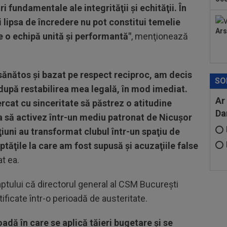
 fundamentale ale integrităţii şi echităţii. În
i lipsa de încredere nu pot constitui temelie
Ars
 o echipă unită şi performantă"
, menţionează
 sănătos şi bazat pe respect reciproc, am decis
SO
 după restabilirea mea legală, în mod imediat.
Ar
cat cu sinceritate să păstrez o atitudine
Da
a să activez într-un mediu patronat de Nicuşor
ţiuni au transformat clubul într-un spaţiu de
ptăţile la care am fost supusă şi acuzaţiile false
at ea.
ptului că directorul general al CSM Bucureşti
ificate într-o perioadă de austeritate.
oadă în care se aplică tăieri bugetare şi se