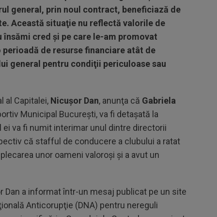
ul general, prin noul contract, beneficiază de
te. Această situaţie nu reflectă valorile de
eu însămi cred şi pe care le-am promovat
o perioadă de resurse financiare atât de
lui general pentru condiţii periculoase sau
l al Capitalei,
Nicuşor Dan
, anunţa că
Gabriela
portiv Municipal Bucureşti, va fi detaşată la
 ei va fi numit interimar unul dintre directorii
pectiv că stafful de conducere a clubului a ratat
plecarea unor oameni valoroşi şi a avut un
r Dan a informat într-un mesaj publicat pe un site
ţională Anticorupţie (DNA) pentru nereguli