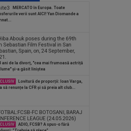
porții: Ioan Varga, gata să renunțe la
MERCATO în Europa. Toate
 și să preia alt club...
nsferurile verii sunt AICI! Yan Diomande a
:41
EXCLUSIV
Gigi Becali: ”Hai să-
nat...
spun ce face Mihai Stoica. E prima oară
d o zic”
:27
S-a încheiat ”telenovela”
nsferului lui Julian Alvarez
:26
Vinicius Junior, mesaj pentru
rentino Perez și Jose Mourinho, după
3 ani de la divorț, "cea mai frumoasă actriță
...
 lume" și-a găsit liniștea
:19
Primul jucător OUT de la CFR
j, după 0-5 cu Tromso
CLUSIV
Lovitură de proporții: Ioan Varga,
a să renunțe la CFR și să preia alt club...
:13
După ce au refuzat să cânte imnul
ional şi au fugit din ţară,
ădătoarele"...
:55
Gata: Rodri și-a dat acordul
tru transfer! Agentul său a ”rupt”
erea
CLUSIV
ADIO, FCSB? A spus-o fără
lișuri: ”Trebuie să plece”