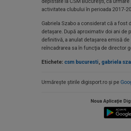
depistate la CSM Bucureşti, ca urmare a 
activitatea clubului în perioada 2017-2
Gabriela Szabo a considerat că a fost d
detaşare. După aproximativ doi ani de p
definitivă, a anulat detaşarea emisă de 
reîncadrarea sa în funcţia de director g
Etichete:
csm bucuresti
,
gabriela sz
Urmărește știrile digisport.ro și pe
Goo
Noua Aplicaţie Dig