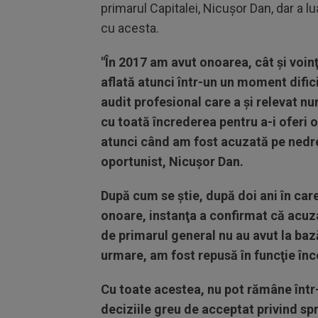
primarul Capitalei, Nicuşor Dan, dar a 
cu acesta.
"În 2017 am avut onoarea, cât şi voin
aflată atunci într-un un moment dific
audit profesional care a şi relevat n
cu toată încrederea pentru a-i oferi o 
atunci când am fost acuzată pe nedrep
oportunist, Nicuşor Dan.
După cum se ştie, după doi ani în car
onoare, instanţa a confirmat că acuza
de primarul general nu au avut la baz
urmare, am fost repusă în funcţie în
Cu toate acestea, nu pot rămâne într-
deciziile greu de acceptat privind spr