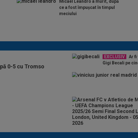
Micael Leandro a murit, după
ce a fost împușcat în timpul
meciului
Se încheie "telenovela" verii! Julian
Alvarez a ales
EXCLUSIV
Ar fi
Gigi Becali pe cin
upă 0-5 cu Tromso