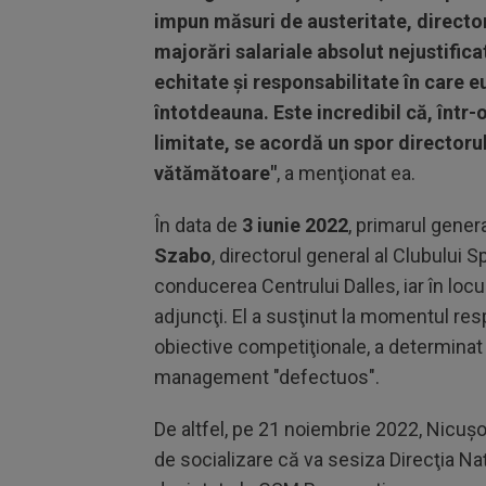
impun măsuri de austeritate, director
majorări salariale absolut nejustifica
echitate şi responsabilitate în care 
întotdeauna. Este incredibil că, într-
limitate, se acordă un spor directoru
vătămătoare"
, a menţionat ea.
În data de
3 iunie 2022
, primarul genera
Szabo
, directorul general al Clubului S
conducerea Centrului Dalles, iar în locul
adjuncţi. El a susţinut la momentul res
obiective competiţionale, a determinat 
management "defectuos".
De altfel, pe 21 noiembrie 2022, Nicuşo
de socializare că va sesiza Direcţia Na