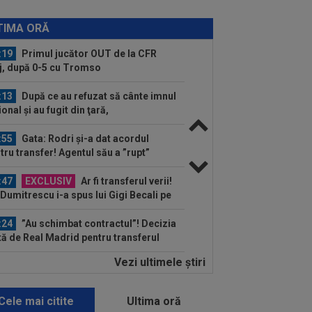
:26
Vinicius Junior, mesaj pentru
rentino Perez și Jose Mourinho, după
TIMA ORĂ
...
:19
Primul jucător OUT de la CFR
j, după 0-5 cu Tromso
:13
După ce au refuzat să cânte imnul
ional şi au fugit din ţară,
ădătoarele"...
:55
Gata: Rodri și-a dat acordul
tru transfer! Agentul său a ”rupt”
erea
:47
EXCLUSIV
Ar fi transferul verii!
e Dumitrescu i-a spus lui Gigi Becali pe
 să ia...
:24
”Au schimbat contractul”! Decizia
tă de Real Madrid pentru transferul
..
Vezi ultimele ştiri
:10
VIDEO EXCLUSIV
Prima dată!
i Becali a spus de ce a intrat FCSB în
ză. ”Nu mai merg...
Cele mai citite
Ultima oră
:43
EXCLUSIV
Lovitură de