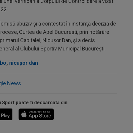
unei verificări a Corpului de Control care a vizat
022.
emisă abuziv şi a contestat în instanţă decizia de
rocese, Curtea de Apel Bucureşti, prin hotărâre
primarul Capitalei, Nicuşor Dan, şi a decis
eneral al Clubului Sportiv Municipal Bucureşti.
abo
,
nicușor dan
gle News
i Sport poate fi descărcată din