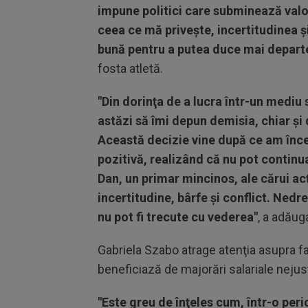
impune politici care subminează valori
ceea ce mă priveşte, incertitudinea ş
bună pentru a putea duce mai departe
fosta atletă.
"Din dorinţa de a lucra într-un mediu
astăzi să îmi depun demisia, chiar şi
Această decizie vine după ce am încer
pozitivă, realizând că nu pot continu
Dan, un primar mincinos, ale cărui ac
incertitudine, bârfe şi conflict. Nedre
nu pot fi trecute cu vederea"
, a adăug
Gabriela Szabo atrage atenţia asupra fa
beneficiază de majorări salariale nejust
"Este greu de înţeles cum, într-o peri