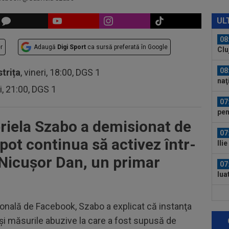
08
Flo
UL
ce a
08
r
Adaugă
Digi Sport
ca sursă preferată în Google
Clu
08
strița
, vineri, 18:00, DGS 1
naţ
ri, 21:00, DGS 1
"tr
07
pen
riela Szabo a demisionat de
tăc
07
pot continua să activez într-
Ili
cine
Nicuşor Dan, un primar
07
lua
lui.
07
sonală de Facebook, Szabo a explicat că instanţa
Gig
cri
şi măsurile abuzive la care a fost supusă de
00