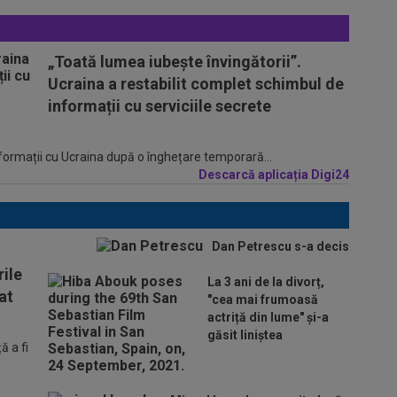
„Toată lumea iubește învingătorii”.
Ucraina a restabilit complet schimbul de
informații cu serviciile secrete
informații cu Ucraina după o înghețare temporară...
Descarcă aplicația Digi24
Dan Petrescu s-a decis
ile
La 3 ani de la divorț,
at
"cea mai frumoasă
actriță din lume" și-a
găsit liniștea
 a fi