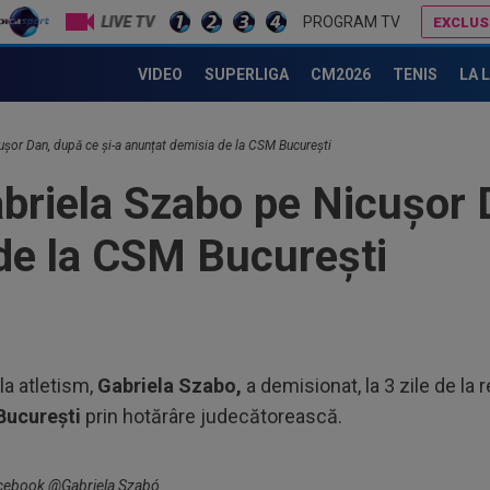
LIVE TV
PROGRAM TV
EXCLUS
MM Stoica, convins când a văzut ce ”nebunie” a făcut fiica sa Teodora: ”Am fost sigur că nu poate”
Primul jucător OUT de la CFR Cluj, după 0-5 cu Tromso
VIDEO
SUPERLIGA
CM2026
TENIS
LA 
07
Ili
ușor Dan, după ce și-a anunțat demisia de la CSM București
cine
07
briela Szabo pe Nicușor D
lua
lui.
de la CSM București
07
Gig
cri
00
pro
CFR
00
la atletism,
Gabriela Szabo,
a demisionat, la 3 zile de la 
ți 
Bucureşti
prin hotărâre judecătorească.
cân
08
tra
Facebook @Gabriela Szabó