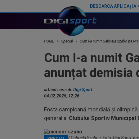
DESCARCĂ APLICAȚIA
Scandal după ce Juan Bauza a semnat. ”Am somat clubul grec!”
HOME
Special
Cum l-a numit Gabriela Szabo pe Nic
Cum l-a numit Ga
anunțat demisia 
articol scris de
Digi Sport
04.02.2025, 12:26
Fosta campioană mondială şi olimpică 
general al
Clubului Sportiv Municipal 
Nicușor Dan / Gabriela Szabo / Foto: Digi Sport, 
SPECIAL