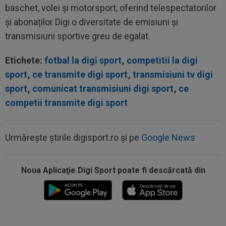
baschet, volei și motorsport, oferind telespectatorilor
și abonaților Digi o diversitate de emisiuni și
transmisiuni sportive greu de egalat.
Etichete:
fotbal la digi sport
,
competitii la digi
sport
,
ce transmite digi sport
,
transmisiuni tv digi
sport
,
comunicat transmisiuni digi sport
,
ce
competii transmite digi sport
Urmărește știrile digisport.ro și pe
Google News
Noua Aplicaţie Digi Sport poate fi descărcată din
14:36
OFICIAL
România și-a anunțat lotul pentru
Campionatul European de la Zagreb