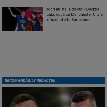
Rodri nu stă la discuții! Decizia
luată, după ce Manchester City a
refuzat oferta Barcelonei
Cel mai bine plătit jucător din
SuperLigă a devenit liber! Gigi
Becali spunea: ”Pregătesc o
bombă! Bani mulți”
RECOMANDĂRILE REDACȚIEI