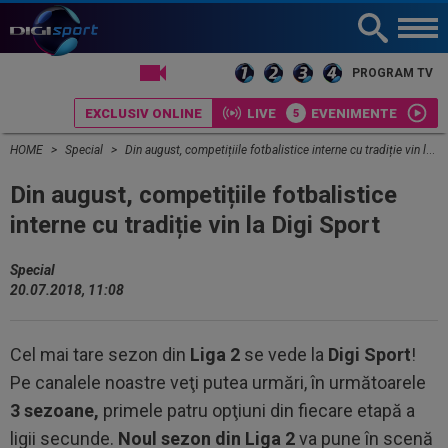
LIVE TV
PROGRAM TV
EXCLUSIV ONLINE
LIVE
EVENIMENTE
HOME
Special
Din august, competițiile fotbalistice interne cu tradiție vin la Digi Sport
Din august, competițiile fotbalistice
interne cu tradiție vin la Digi Sport
Special
20.07.2018, 11:08
Cel mai tare sezon din
Liga 2
se vede la
Digi Sport
!
Pe canalele noastre veţi putea urmări, în următoarele
3 sezoane,
primele patru opţiuni din fiecare etapă a
ligii secunde.
Noul sezon din Liga 2
va pune în scenă