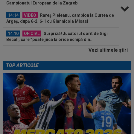
Campionatul European de la Zagreb
14:14
VIDEO
Rareș Pieleanu, campion la Curtea de
Argeș, după 6-2, 6-1 cu Giannicola Misasi
14:10
OFICIAL
Surpriză! Jucătorul dorit de Gigi
Becali, care ”poate juca la orice echipă din...
Vezi ultimele ştiri
14:08
VIDEO
Radu Naum a rămas ”mască”, după ce
l-a auzit pe antrenorul de la FC Voluntari...
TOP ARTICOLE
13:47
Antrenorul lui Union SG a dat verdictul, după ce
Darius Olaru a fost rezervă și...
15:06
Sepsi - FCSB | LIVE VIDEO, luni, 21:30, DGS 1.
Roș-albaștrii, ”ca acasă” la...
14:59
De nicăieri! Președintele unui club din
SuperLigă, ”pariu nebun”: ”Când face...
14:49
Marius Baciu a spus totul despre presupusa
”ruptură” cu Florin Tănase: ”S-ar...