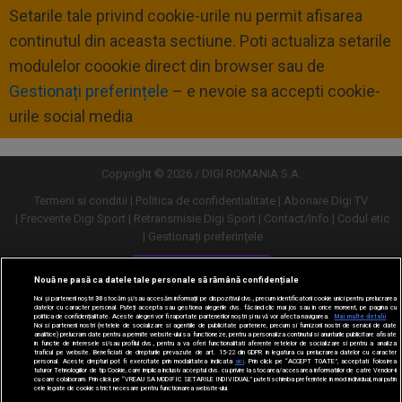
Setarile tale privind cookie-urile nu permit afisarea
continutul din aceasta sectiune. Poti actualiza setarile
modulelor coookie direct din browser sau de
Gestionați preferințele
– e nevoie sa accepti cookie-
urile social media
Copyright © 2026 / DIGI ROMANIA S.A.
Termeni si conditii
Politica de confidentialitate
Abonare Digi TV
Frecvente Digi Sport
Retransmisie Digi Sport
Contact/Info
Codul etic
Gestionați preferințele
Versiune desktop
Nouă ne pasă ca datele tale personale să rămână confidențiale
Noi și partenerii noștri
30
stocăm și/sau accesăm informații pe dispozitivul dvs., precum identificatorii cookie unici pentru prelucrarea
datelor cu caracter personal. Puteți accepta sau gestiona alegerile dvs. făcând clic mai jos sau în orice moment, pe pagina cu
politica de confidențialitate. Aceste alegeri vor fi raportate partenerilor noștri și nu vă vor afecta navigarea.
Mai multe detalii
Noi si partenerii nostri (retelele de socializare si agentiile de publicitate partenere, precum si furnizorii nostri de servicii de date
analitice) prelucram date pentru a permite website-ului sa functioneze, pentru a personaliza continutul si anunturile publicitare afisate
in functie de interesele si/sau profilul dvs., pentru a va oferi functionalitati aferente retelelor de socializare si pentru a analiza
traficul pe website. Beneficiati de drepturile prevazute de art. 15-22 din GDPR in legatura cu prelucrarea datelor cu caracter
personal. Aceste drepturi pot fi exercitate prin modalitatea indicata
aici
. Prin click pe “ACCEPT TOATE”, acceptati folosirea
tuturor Tehnologiilor de tip Cookie, care implica inclusiv acceptul dvs. cu privire la stocarea/accesarea informatiilor de catre Vendor-ii
cu care colaboram. Prin click pe “VREAU SA MODIFIC SETARILE INDIVIDUAL” puteti schimba preferintele in mod individual, mai putin
cele legate de cookie strict necesare pentru functionarea website-ului.