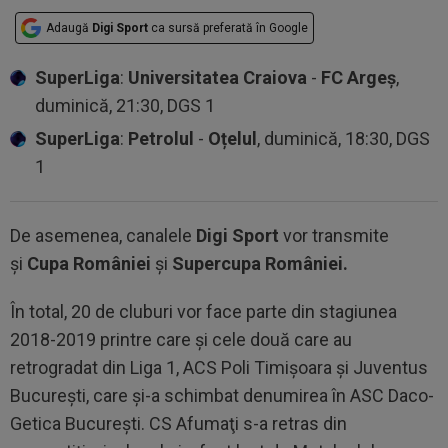
Adaugă
Digi Sport
ca sursă preferată în Google
SuperLiga
:
Universitatea Craiova
-
FC Argeș
,
duminică, 21:30, DGS 1
SuperLiga
:
Petrolul
-
Oțelul
, duminică, 18:30, DGS
1
De asemenea, canalele
Digi Sport
vor transmite
și
Cupa României
și
Supercupa României.
În total, 20 de cluburi vor face parte din stagiunea
2018-2019 printre care și cele două care au
retrogradat din Liga 1, ACS Poli Timișoara și Juventus
București, care și-a schimbat denumirea în ASC Daco-
Getica Bucureşti. CS Afumaţi s-a retras din