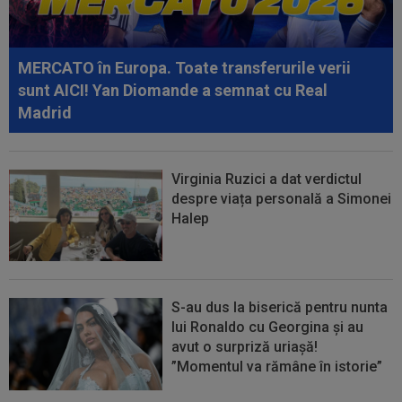
14:36
OFICIAL
România și-a anunțat lotul pentru
Campionatul European de la Zagreb
MERCATO în Europa. Toate transferurile verii
14:14
VIDEO
Rareș Pieleanu, campion la Curtea de
sunt AICI! Yan Diomande a semnat cu Real
Argeș, după 6-2, 6-1 cu Giannicola Misasi
Madrid
Virginia Ruzici a dat verdictul
despre viața personală a Simonei
Halep
S-au dus la biserică pentru nunta
lui Ronaldo cu Georgina și au
avut o surpriză uriașă!
”Momentul va rămâne în istorie”