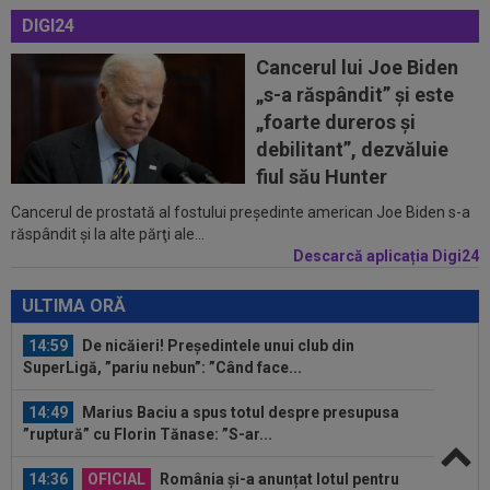
14:14
VIDEO
Rareș Pieleanu, campion la Curtea de
DIGI24
Argeș, după 6-2, 6-1 cu Giannicola Misasi
Cancerul lui Joe Biden
14:10
OFICIAL
Surpriză! Jucătorul dorit de Gigi
„s-a răspândit” şi este
Becali, care ”poate juca la orice echipă din...
„foarte dureros și
14:08
VIDEO
Radu Naum a rămas ”mască”, după ce
debilitant”, dezvăluie
l-a auzit pe antrenorul de la FC Voluntari...
fiul său Hunter
Cancerul de prostată al fostului preşedinte american Joe Biden s-a
13:47
Antrenorul lui Union SG a dat verdictul, după ce
răspândit şi la alte părţi ale...
Darius Olaru a fost rezervă și...
Descarcă aplicația Digi24
15:06
Sepsi - FCSB | LIVE VIDEO, luni, 21:30, DGS 1.
Roș-albaștrii, ”ca acasă” la...
ULTIMA ORĂ
14:59
De nicăieri! Președintele unui club din
SuperLigă, ”pariu nebun”: ”Când face...
14:49
Marius Baciu a spus totul despre presupusa
”ruptură” cu Florin Tănase: ”S-ar...
14:36
OFICIAL
România și-a anunțat lotul pentru