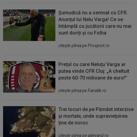
Șumudică nu a semnat cu CFR.
Anunțul lui Nelu Varga! Ce se
întâmplă cu jucătorii care nu mai
sunt doriți și cu Folha
citeşte ştirea pe Prosport.ro
Prețul cu care Neluțu Varga ar
putea vinde CFR Cluj: „A cheltuit
peste 60-70 milioane de euro!"
citeşte ştirea pe Fanatik.ro
Trei locuri de pe Pământ interzise
și mortale, unde supraviețuirea
ține de noroc
citeşte ştirea pe adevarul.ro