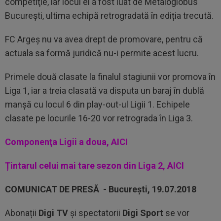
competiţie, iar locul ei a fost luat de Metaloglobus
Bucureşti, ultima echipă retrogradată în ediția trecută.
FC Argeş nu va avea drept de promovare, pentru că
actuala sa formă juridică nu-i permite acest lucru.
Primele două clasate la finalul stagiunii vor promova în
Liga 1, iar a treia clasată va disputa un baraj în dublă
manşă cu locul 6 din play-out-ul Ligii 1. Echipele
clasate pe locurile 16-20 vor retrograda în Liga 3.
Componenţa Ligii a doua, AICI
Țintarul celui mai tare sezon din Liga 2, AICI
COMUNICAT DE PRESĂ - București, 19.07.2018
Abonații
Digi TV
și spectatorii
Digi Sport
se vor