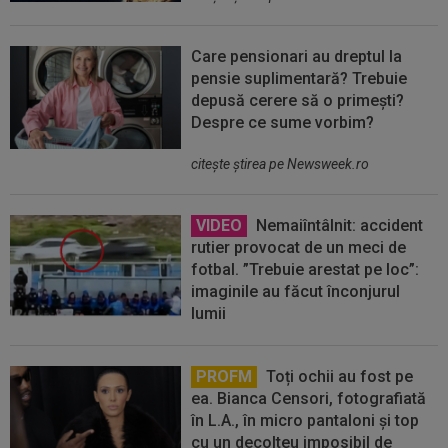
Care pensionari au dreptul la
pensie suplimentară? Trebuie
depusă cerere să o primești?
Despre ce sume vorbim?
citeşte ştirea pe Newsweek.ro
VIDEO
Nemaiîntâlnit: accident
rutier provocat de un meci de
fotbal. ”Trebuie arestat pe loc”:
imaginile au făcut înconjurul
lumii
PROFM
Toți ochii au fost pe
ea. Bianca Censori, fotografiată
în L.A., în micro pantaloni și top
cu un decolteu imposibil de