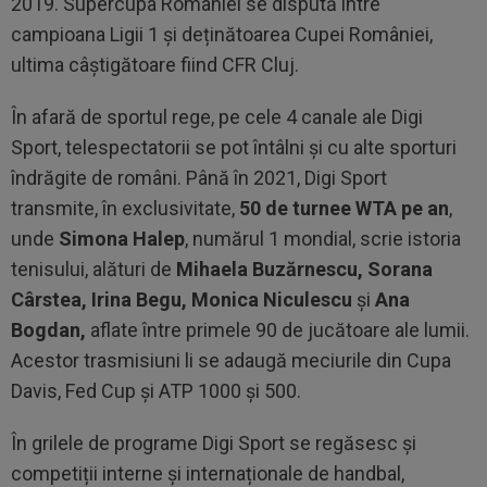
2019. Supercupa Romaniei se dispută între
campioana Ligii 1 și deținătoarea Cupei României,
ultima câștigătoare fiind CFR Cluj.
În afară de sportul rege, pe cele 4 canale ale Digi
Sport, telespectatorii se pot întâlni și cu alte sporturi
îndrăgite de români. Până în 2021, Digi Sport
transmite, în exclusivitate,
50 de turnee WTA pe an
,
unde
Simona Halep
, numărul 1 mondial, scrie istoria
tenisului, alături de
Mihaela Buzărnescu, Sorana
Cârstea, Irina Begu, Monica Niculescu
și
Ana
Bogdan,
aflate între primele 90 de jucătoare ale lumii.
Acestor trasmisiuni li se adaugă meciurile din Cupa
Davis, Fed Cup și ATP 1000 și 500.
În grilele de programe Digi Sport se regăsesc și
competiții interne și internaționale de handbal,