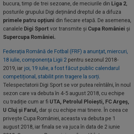
bucura, timp de trei sezoane, de meciurile din
Liga 2
,
posturile grupului Digi deținând dreptul de a difuza
primele patru opțiuni
din fiecare etapă. De asemenea,
canalele
Digi Sport
vor transmite și
Cupa României
și
Supercupa României.
Federația Română de Fotbal (FRF) a anunţat, miercuri,
18 iulie, componenţa Ligii 2
pentru sezonul 2018-
2019, iar
joi, 19 iulie, a fost făcut public calendarul
competițional, stabilit prin tragere la sorți.
Telespectatorii Digi Sport se vor putea reîntâlni, în noul
sezon care va debuta în 4-5 august 2018, cu echipe
cu tradiție cum ar fi
UTA, Petrolul Ploieşti, FC Argeş,
U Cluj şi Farul,
dar și cu echipe mai tinere. În ceea ce
privește Cupa României, aceasta va debuta pe 1
august 2018, iar finala se va juca în data de 2 iunie