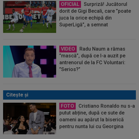
OFICIAL
Surpriză! Jucătorul
dorit de Gigi Becali, care ”poate
juca la orice echipă din
SuperLigă”, a semnat
VIDEO
Radu Naum a rămas
”mască”, după ce l-a auzit pe
antrenorul de la FC Voluntari:
”Serios?”
Citeşte şi
FOTO
Cristiano Ronaldo nu s-a
putut abține, după ce sute de
oameni au apărut la biserică
pentru nunta lui cu Georgina