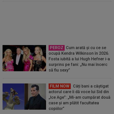
FOTO
Lionel Messi a ajuns în
Argentina, după moartea tatălui
său
PEROZ
Cum arată și cu ce se
ocupă Kendra Wilkinson în 2026.
Fosta iubită a lui Hugh Hefner i-a
surprins pe fani: „Nu mai încerc
să fiu sexy”
FILM NOW
Câți bani a câștigat
actorul care îi dă voce lui Sid din
„Ice Age”: „Mi-am cumpărat două
case și am plătit facultatea
copiilor”