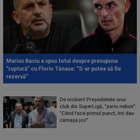
Marius Baciu a spus totul despre presupusa
”ruptură” cu Florin Tănase: ”S-ar putea să fie
rezervă”
De nicăieri! Președintele unui
club din SuperLigă, ”pariu nebun”:
”Când face primul punct, îmi dau
cămașa jos”