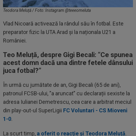
Teodora Meluță / Foto: Instagram @teeeomeluta
Vlad Nicoară activează la rândul său în fotbal. Este
preparator fizic la UTA Arad și la naționala U21 a
României.
Teo Meluță, despre Gigi Becali: ”Ce spunea
acest domn dacă una dintre fetele dânsului
juca fotbal?”
În urmă cu jumătate de an, Gigi Becali (65 de ani),
patronul FCSB-ului, ”a aruncat” cu declarații sexiste la
adresa Iulianei Demetrescu, cea care a arbitrat meciul
din play-out-ul SuperLigii
FC Voluntari - CS Mioveni
1-0
.
La scurt timp,
a oferit o reacție și Teodora Meluță
.