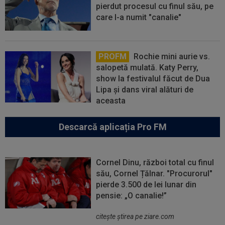
pierdut procesul cu finul său, pe
care l-a numit "canalie"
PROFM
Rochie mini aurie vs.
salopetă mulată. Katy Perry,
show la festivalul făcut de Dua
Lipa și dans viral alături de
aceasta
Descarcă aplicația Pro FM
Cornel Dinu, război total cu finul
său, Cornel Țălnar. "Procurorul"
pierde 3.500 de lei lunar din
pensie: „O canalie!”
citeşte ştirea pe ziare.com