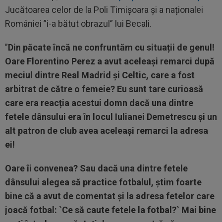
Jucătoarea celor de la Poli Timișoara și a naționalei
României ”i-a bătut obrazul” lui Becali.
”
Din păcate încă ne confruntăm cu situații de genul!
Oare Florentino Perez a avut aceleași remarci după
meciul dintre Real Madrid și Celtic, care a fost
arbitrat de către o femeie? Eu sunt tare curioasă
care era reacția acestui domn dacă una dintre
fetele dânsului era în locul Iulianei Demetrescu și un
alt patron de club avea aceleași remarci la adresa
ei!
Oare îi convenea? Sau dacă una dintre fetele
dânsului alegea să practice fotbalul, știm foarte
bine că a avut de comentat și la adresa fetelor care
joacă fotbal: `Ce să caute fetele la fotbal?` Mai bine