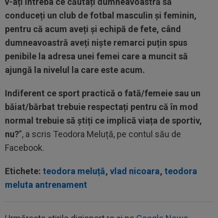
v-ați întreba ce căutați dumneavoastră să
conduceți un club de fotbal masculin și feminin,
pentru că acum aveți și echipă de fete, când
dumneavoastră aveți niște remarci puțin spus
penibile la adresa unei femei care a muncit să
ajungă la nivelul la care este acum.
Indiferent ce sport practică o fată/femeie sau un
băiat/bărbat trebuie respectați pentru că în mod
normal trebuie să știți ce implică viața de sportiv,
nu?
”, a scris Teodora Meluță, pe contul său de
Facebook.
Etichete:
teodora meluță
,
vlad nicoara
,
teodora
meluta antrenament