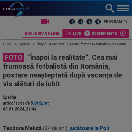
LIVE TV
PROGRAM TV
EXCLUSIV ONLINE
LIVE
EVENIMENTE
HOME
Special
”Înapoi la realitate”. Cea mai frumoasă fotbalistă din România, postare neașteptată după vacanța de vis alături de iubit
FOTO
”Înapoi la realitate”. Cea mai
frumoasă fotbalistă din România,
postare neașteptată după vacanța de
vis alături de iubit
Special
articol scris de
Digi Sport
08.01.2024, 21:44
Teodora Meluță
(24 de ani),
jucătoare la Poli