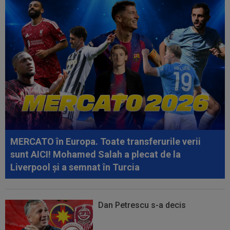
pentru transferul campionului...
12:28
FOTO
Georgina, făcută "grasă" chiar înainte
de nunta cu Ronaldo! Antonela nu a stat...
12:24
Un club din SuperLigă, aproape să dea lovitura!
Tratative avansate cu un...
12:18
EXCLUSIV
Ioan Varga ”a explodat”: ”M-am
săturat”
11:55
34 de ani: legătura mai puțin știută dintre
Craiova și Kuopio. Universitatea și...
MERCATO în Europa. Toate transferurile verii
sunt AICI! Mohamed Salah a plecat de la
Liverpool și a semnat în Turcia
Dan Petrescu s-a decis