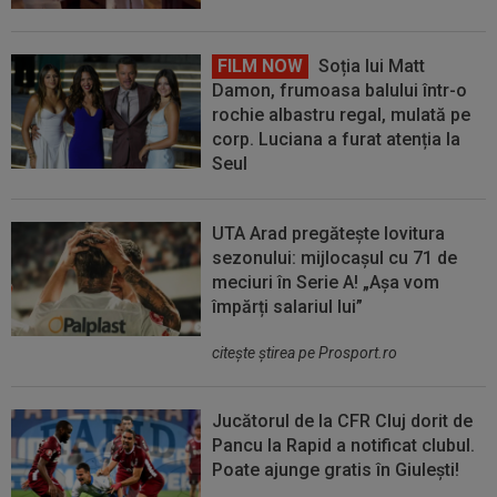
FILM NOW
Soția lui Matt
Damon, frumoasa balului într-o
rochie albastru regal, mulată pe
corp. Luciana a furat atenția la
Seul
UTA Arad pregătește lovitura
sezonului: mijlocașul cu 71 de
meciuri în Serie A! „Așa vom
împărți salariul lui”
citeşte ştirea pe Prosport.ro
Jucătorul de la CFR Cluj dorit de
Pancu la Rapid a notificat clubul.
Poate ajunge gratis în Giulești!