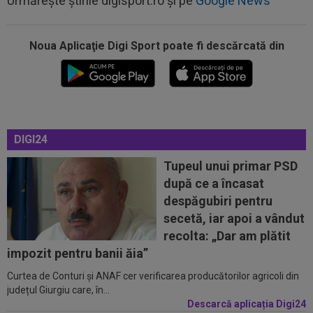
Urmărește știrile digisport.ro și pe
Google News
Noua Aplicaţie Digi Sport poate fi descărcată din
12:18
EXCLUSIV
Ioan Varga ”a explodat”: ”M-am
săturat”
11:55
34 de ani: legătura mai puțin știută dintre
Craiova și Kuopio. Universitatea și...
DIGI24
11:45
La 3 ani de la divorț, "cea mai frumoasă actriță
din lume" și-a găsit liniștea
Tupeul unui primar PSD
după ce a încasat
11:45
Specialiștii au făcut toate calculele! Ce șanse
despăgubiri pentru
are CFR Cluj să treacă de...
secetă, iar apoi a vândut
11:30
Victor Osimhen a contactat-o pe Barcelona și e
recolta: „Dar am plătit
gata să semneze: 15.000.000 de...
impozit pentru banii ăia”
Curtea de Conturi și ANAF cer verificarea producătorilor agricoli din
12:41
De nicăieri! Barcelona s-a întâlnit cu Rodri
județul Giurgiu care, în...
pentru transferul campionului...
Descarcă aplicația Digi24