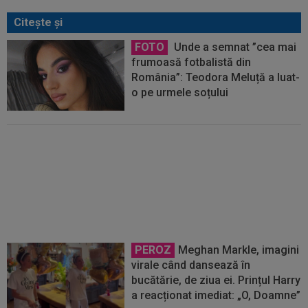
Citeşte şi
FOTO
Unde a semnat ”cea mai
frumoasă fotbalistă din
România”: Teodora Meluță a luat-
o pe urmele soțului
La 3 ani de la divorț, "cea mai
frumoasă actriță din lume" și-a
găsit liniștea
PEROZ
Meghan Markle, imagini
virale când dansează în
bucătărie, de ziua ei. Prințul Harry
a reacționat imediat: „O, Doamne”