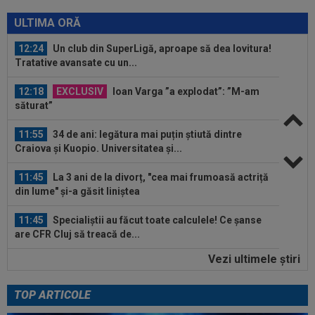
12:28
FOTO
Georgina, făcută "grasă" chiar înainte
de nunta cu Ronaldo! Antonela nu a stat...
ULTIMA ORĂ
12:24
Un club din SuperLigă, aproape să dea lovitura!
Tratative avansate cu un...
12:18
EXCLUSIV
Ioan Varga ”a explodat”: ”M-am
săturat”
11:55
34 de ani: legătura mai puțin știută dintre
Craiova și Kuopio. Universitatea și...
11:45
La 3 ani de la divorț, "cea mai frumoasă actriță
din lume" și-a găsit liniștea
11:45
Specialiștii au făcut toate calculele! Ce șanse
are CFR Cluj să treacă de...
Vezi ultimele ştiri
11:30
Victor Osimhen a contactat-o pe Barcelona și e
gata să semneze: 15.000.000 de...
TOP ARTICOLE
12:41
De nicăieri! Barcelona s-a întâlnit cu Rodri