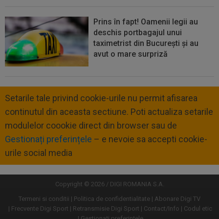
Prins în fapt! Oamenii legii au
deschis portbagajul unui
taximetrist din București și au
avut o mare surpriză
Setarile tale privind cookie-urile nu permit afisarea
continutul din aceasta sectiune. Poti actualiza setarile
modulelor coookie direct din browser sau de
Gestionați preferințele
– e nevoie sa accepti cookie-
urile social media
Copyright © 2026 / DIGI ROMANIA S.A.
Termeni si conditii
Politica de confidentialitate
Abonare Digi TV
Frecvente Digi Sport
Retransmisie Digi Sport
Contact/Info
Codul etic
Gestionați preferințele