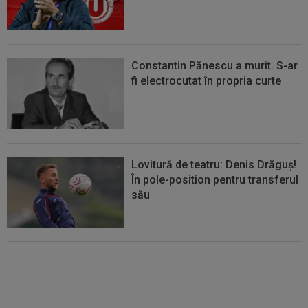
Constantin Pănescu a murit. S-ar
fi electrocutat în propria curte
Lovitură de teatru: Denis Drăguș!
În pole-position pentru transferul
său
Micael Leandro a murit, după ce
a fost împușcat în timpul
meciului