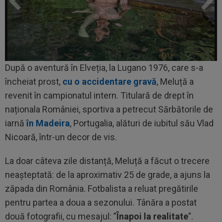
După o aventură în Elveția, la Lugano 1976, care s-a
încheiat prost,
cu o accidentare gravă
, Meluță a
revenit în campionatul intern. Titulară de drept în
naționala României, sportiva a petrecut Sărbătorile de
iarnă
în Madeira
, Portugalia, alături de iubitul său Vlad
Nicoară, într-un decor de vis.
La doar câteva zile distanță, Meluță a făcut o trecere
neașteptată: de la aproximativ 25 de grade, a ajuns la
zăpada din România. Fotbalista a reluat pregătirile
pentru partea a doua a sezonului. Tânăra a postat
două fotografii, cu mesajul: ”
Înapoi la realitate
”.