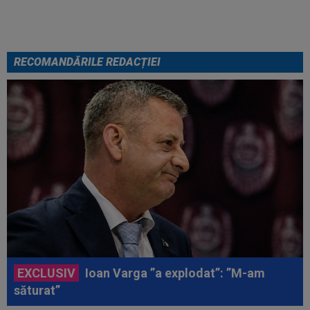
RECOMANDĂRILE REDACȚIEI
EXCLUSIV
Ioan Varga ”a explodat”: ”M-am
săturat”