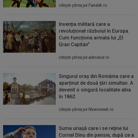
citeşte ştirea pe Fanatik.ro
Invenția militară care a
revoluționat războiul în Europa.
Cum funcționa armata lui „El
Gran Capitán”
citeşte ştirea pe adevarul.ro
Singurul oraș din România care a
aparținut de două țări simultan. A
devenit o singură localitate abia
în 1862
citeşte ştirea pe Newsweek.ro
Suma uriașă care i se reține lui
Cornel Dinu din pensie, după ce a