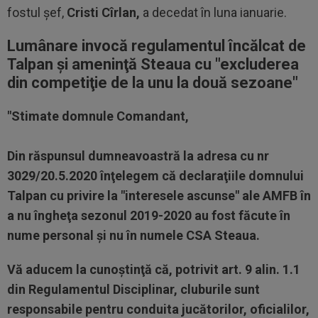
fostul șef,
Cristi Cîrlan,
a decedat în luna ianuarie.
Lumânare invocă regulamentul încălcat de
Talpan şi ameninţă Steaua cu "excluderea
din competiţie de la unu la două sezoane"
"Stimate domnule Comandant,
Din răspunsul dumneavoastră la adresa cu nr
3029/20.5.2020 înţelegem că declaraţiile domnului
Talpan cu privire la "interesele ascunse" ale AMFB în
a nu îngheţa sezonul 2019-2020 au fost făcute în
nume personal şi nu în numele CSA Steaua.
Vă aducem la cunoştinţă că, potrivit art. 9 alin. 1.1
din Regulamentul Disciplinar, cluburile sunt
responsabile pentru conduita jucătorilor, oficialilor,