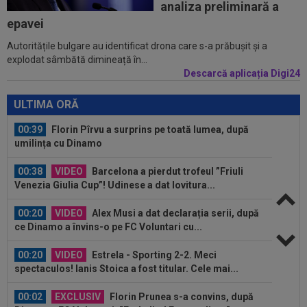
00:00
Ion Gheorghe a rupt tăcerea, după ce a
analiza preliminară a
provocat penalty-ul din care Dinamo a...
epavei
Autoritățile bulgare au identificat drona care s-a prăbușit și a
23:58
EXCLUSIV
Salariul lui Marius Șumudică la
explodat sâmbătă dimineață în...
CFR Cluj. Peste Pancu la Rapid și de două ori...
Descarcă aplicația Digi24
00:39
Reacția total neașteptată a lui Nuno Campos,
întrebat de Adrian Mazilu după...
ULTIMA ORĂ
00:39
Florin Pîrvu a surprins pe toată lumea, după
umilința cu Dinamo
00:38
VIDEO
Barcelona a pierdut trofeul ”Friuli
Venezia Giulia Cup”! Udinese a dat lovitura...
00:20
VIDEO
Alex Musi a dat declarația serii, după
ce Dinamo a învins-o pe FC Voluntari cu...
00:20
VIDEO
Estrela - Sporting 2-2. Meci
spectaculos! Ianis Stoica a fost titular. Cele mai...
00:02
EXCLUSIV
Florin Prunea s-a convins, după