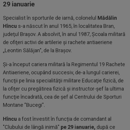
29 ianuarie
Specialist în sporturile de iarnă, colonelul
Mădălin
Hîncu
s-a născut în anul 1965, în localitatea Bran,
judeţul Braşov. A absolvit, în anul 1987, Şcoala militară
de ofiţeri activi de artilerie şi rachete antiaeriene
„Leontin Sălăjan", de la Braşov.
Şi-a început cariera militară la Regimentul 19 Rachete
Antiaeriene, ocupând succesiv, de-a lungul carierei,
funcţii pe linia specialităţii militare Educaţie fizică, de
la ofiţer cu pregătirea fizică şi instructor-şef la ultima
funcţie încadrată, cea de şef al Centrului de Sporturi
Montane ”Bucegi".
Hîncu
a fost învestit în funcția de comandant al
"Clubului de lângă inimă"
pe 29 ianuarie,
după ce