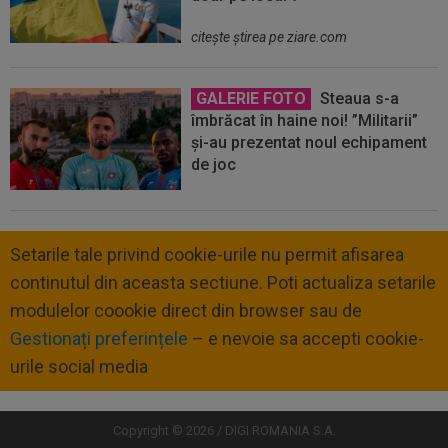
citeşte ştirea pe ziare.com
GALERIE FOTO
Steaua s-a
îmbrăcat în haine noi! ”Militarii”
și-au prezentat noul echipament
de joc
Setarile tale privind cookie-urile nu permit afisarea
continutul din aceasta sectiune. Poti actualiza setarile
modulelor coookie direct din browser sau de
Gestionați preferințele
– e nevoie sa accepti cookie-
urile social media
Copyright © 2026 / DIGI ROMANIA S.A.