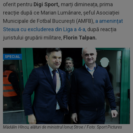
oferit pentru
Digi Sport,
marți dimineața, prima
reacție după ce Marian Lumânare, șeful Asociației
Municipale de Fotbal București (AMFB),
a amenințat
Steaua cu excluderea din Liga a 4-a,
după reacția
juristului grupării militare,
Florin Talpan.
SPECIAL
Mădălin Hîncu, alături de ministrul Ionuț Stroe / Foto: Sport Pictures