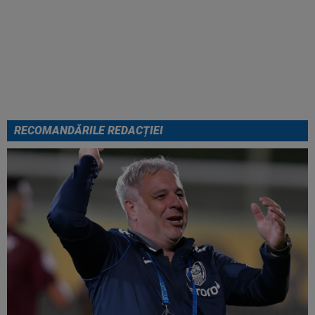
FOTO
Mihaela Rădulescu a
fost ”ștearsă complet” și nu s-a
mai putut abține: ”Trebuie să le
fie frică de mine”
RECOMANDĂRILE REDACȚIEI