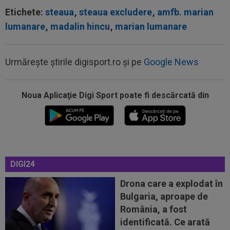
Etichete:
steaua
,
steaua excludere
,
amfb. marian
lumanare
,
madalin hincu
,
marian lumanare
Urmărește știrile digisport.ro și pe
Google News
Noua Aplicaţie Digi Sport poate fi descărcată din
00:20
VIDEO
Alex Musi a dat declarația serii, după
ce Dinamo a învins-o pe FC Voluntari cu...
DIGI24
00:20
VIDEO
Estrela - Sporting 2-2. Meci
spectaculos! Ianis Stoica a fost titular. Cele mai...
Drona care a explodat în
Bulgaria, aproape de
00:02
EXCLUSIV
Florin Prunea s-a convins, după
România, a fost
Dinamo - FC Voluntari: ”Fotbalist! Extraordinar”
identificată. Ce arată