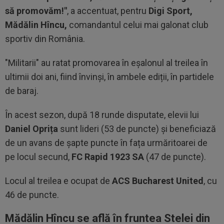
să promovăm!"
, a accentuat, pentru
Digi Sport,
Mădălin Hîncu,
comandantul celui mai galonat club
sportiv din România.
"Militarii" au ratat promovarea în eșalonul al treilea în
ultimii doi ani, fiind învinși, în ambele ediții, în partidele
de baraj.
În acest sezon, după 18 runde disputate, elevii lui
Daniel Oprița
sunt lideri (53 de puncte) și beneficiază
de un avans de șapte puncte în fața urmăritoarei de
pe locul secund,
FC Rapid 1923 SA
(47 de puncte).
Locul al treilea e ocupat de
ACS Bucharest United
, cu
46 de puncte.
Mădălin Hîncu se află în fruntea Stelei din