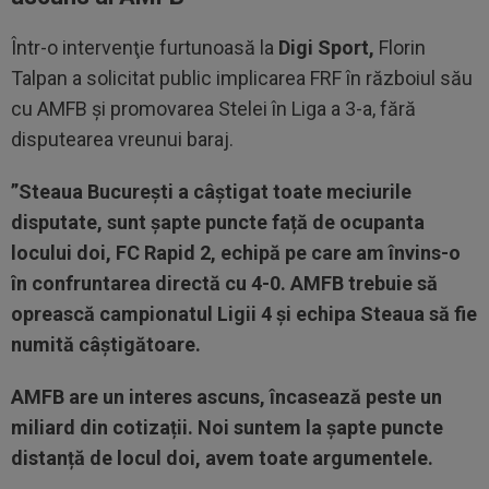
Într-o intervenţie furtunoasă la
Digi Sport,
Florin
Talpan a solicitat public implicarea FRF în războiul său
cu AMFB şi promovarea Stelei în Liga a 3-a, fără
disputearea vreunui baraj.
”Steaua București a câștigat toate meciurile
disputate, sunt șapte puncte față de ocupanta
locului doi, FC Rapid 2, echipă pe care am învins-o
în confruntarea directă cu 4-0. AMFB trebuie să
oprească campionatul Ligii 4 și echipa Steaua să fie
numită câștigătoare.
AMFB are un interes ascuns, încasează peste un
miliard din cotizații. Noi suntem la șapte puncte
distanță de locul doi, avem toate argumentele.