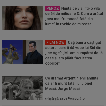
PEROZ
Nuntă de vis într-o vilă
de 64 de milioane $. Cum a arătat
„cea mai frumoasă fată din
lume” în rochie de mireasă
FILM NOW
Câți bani a câștigat
actorul care îi dă voce lui Sid din
„Ice Age”: „Mi-am cumpărat două
case și am plătit facultatea
copiilor”
Ce dramă! Argentinienii anunță
că ar fi murit tatăl lui Lionel
Messi, Jorge Messi
citeşte ştirea pe Prosport.ro