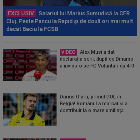
EXCLUSIV
Salariul lui Marius Șumudică la CFR
Cluj. Peste Pancu la Rapid și de două ori mai mult
decât Baciu la FCSB
VIDEO
Alex Musi a dat
declarația serii, după ce Dinamo
a învins-o pe FC Voluntari cu 4-0
Darius Olaru, primul GOL în
Belgia! Românul a marcat și a
contribuit la o mare umilință