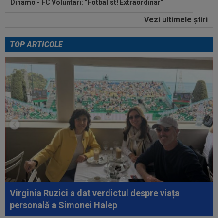
Dinamo - FC Voluntari: ”Fotbalist! Extraordinar”
Vezi ultimele ştiri
00:00
Ion Gheorghe a rupt tăcerea, după ce a
provocat penalty-ul din care Dinamo a...
TOP ARTICOLE
23:58
EXCLUSIV
Salariul lui Marius Șumudică la
CFR Cluj. Peste Pancu la Rapid și de două ori...
00:39
Reacția total neașteptată a lui Nuno Campos,
întrebat de Adrian Mazilu după...
00:39
Florin Pîrvu a surprins pe toată lumea, după
umilința cu Dinamo
00:38
VIDEO
Barcelona a pierdut trofeul ”Friuli
Venezia Giulia Cup”! Udinese a dat lovitura...
00:20
VIDEO
Alex Musi a dat declarația serii, după
ce Dinamo a învins-o pe FC Voluntari cu...
Virginia Ruzici a dat verdictul despre viața
00:20
VIDEO
Estrela - Sporting 2-2. Meci
personală a Simonei Halep
spectaculos! Ianis Stoica a fost titular. Cele mai...