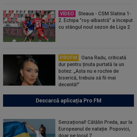
VIDEO
Steaua - CSM Slatina 1-
2. Echipa ”roș-albastră” a început
cu stângul noul sezon de Liga 2
PROFM
Oana Radu, criticată
dur pentru ținuta purtată la un
botez: „Asta nu e rochie de
biserică, trebuia să fii mai
decentă!”
Descarcă aplicația Pro FM
Senzațional! Cătălin Preda, aur la
Europeanul de natație. Popovici,
doar pe locul 7