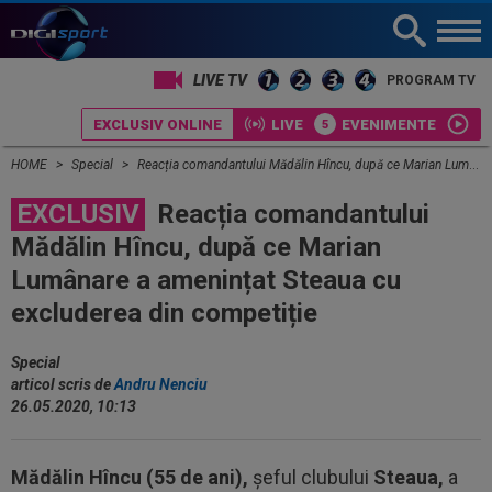
LIVE TV
PROGRAM TV
EXCLUSIV ONLINE
LIVE
EVENIMENTE
HOME
Special
Reacția comandantului Mădălin Hîncu, după ce Marian Lumânare a amenințat Steaua cu excluderea din competiție
EXCLUSIV
Reacția comandantului
Mădălin Hîncu, după ce Marian
Lumânare a amenințat Steaua cu
excluderea din competiție
Special
articol scris de
Andru Nenciu
26.05.2020, 10:13
Mădălin Hîncu (55 de ani),
șeful clubului
Steaua,
a