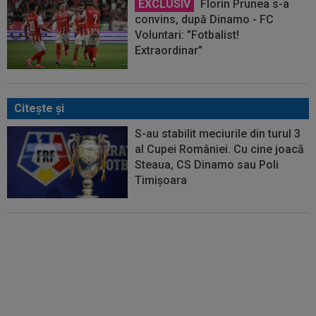
EXCLUSIV
Florin Prunea s-a
convins, după Dinamo - FC
Voluntari: ”Fotbalist!
Extraordinar”
Citeşte şi
S-au stabilit meciurile din turul 3
al Cupei României. Cu cine joacă
Steaua, CS Dinamo sau Poli
Timișoara
Daniel Oprița a răbufnit:
”Execrabil. E un dezastru”