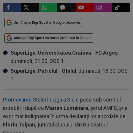
Urmărește
Digi Sport
în Google Discover
Adaugă
Digi Sport
ca sursă preferată în Google
SuperLiga
:
Universitatea Craiova
-
FC Argeș
,
duminică, 21:30, DGS 1
SuperLiga
:
Petrolul
-
Oțelul
, duminică, 18:30, DGS
1
Promovarea Stelei în Liga a 3-a
e pusă sub semnul
întrebării după ce
Marian Lumânare
, șeful AMFB, și-a
exprimat indignarea în urma declarațiilor acordate de
Florin Talpan,
juristul clubului din Bulevardul
Ghencea.