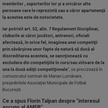
membrilor , suporterilor lor şi a oricăror alte
persoane care le reprezintă sau a căror apartenenţă
la acestea este de notorietate.
Iar potrivit art. 52, alin. 7 Regulament Disciplinar,
cluburile ai căror jucători, antrenori, oficiali
afectează, în orice fel, imaginea unei competiţii
prin săvârşirea unor fapte de natură să ducă al
discreditarea acesteia, se sancţionează cu
excludera din competiţiile în curs/sau viitoare de la
una la două ediţii competiţionale
", se precizează în
comunicatul semnat de Marian Lumânare,
preşedintele Asociaţiei Municipale de Fotbal
Bucureşti.
Ce a spus Florin Talpan despre "interesul
ascuns al AMFB"