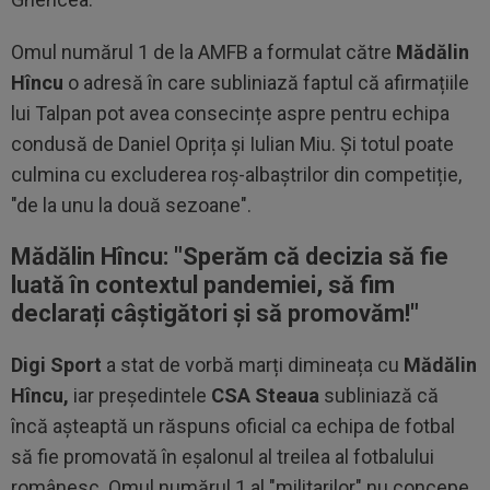
Omul numărul 1 de la AMFB a formulat către
Mădălin
Hîncu
o adresă în care subliniază faptul că afirmațiile
lui Talpan pot avea consecințe aspre pentru echipa
condusă de Daniel Oprița și Iulian Miu. Și totul poate
culmina cu excluderea roș-albaștrilor din competiție,
"de la unu la două sezoane".
Mădălin Hîncu:
"
Sperăm că decizia să fie
luată în contextul pandemiei, să fim
declarați câștigători și să promovăm!"
Digi Sport
a stat de vorbă marți dimineața cu
Mădălin
Hîncu,
iar președintele
CSA Steaua
subliniază că
încă așteaptă un răspuns oficial ca echipa de fotbal
să fie promovată în eșalonul al treilea al fotbalului
românesc. Omul numărul 1 al "militarilor" nu concepe