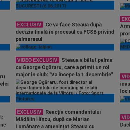
EX
EXCLUSIV
Ce va face Steaua după
Arma
decizia finală în procesul cu FCSB privind
prom
palmaresul
priv
VIDEO EXCLUSIV
Steaua a bătut palma
cu George Ogăraru, care a primit un rol
major în club: "Va începe la 1 decembrie"
tru
VI
elei
inau
loc
Măd
EXCLUSIV
Reacția comandantului
i:
VI
Mădălin Hîncu, după ce Marian
ine
Duc
Lumânare a amenințat Steaua cu