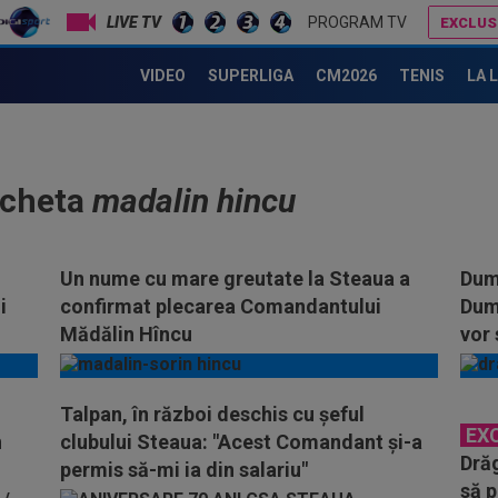
LIVE TV
PROGRAM TV
EXCLUS
VIDEO
SUPERLIGA
CM2026
TENIS
LA 
icheta
madalin hincu
Un nume cu mare greutate la Steaua a
Dumi
i
confirmat plecarea Comandantului
Dumn
Mădălin Hîncu
vor
Talpan, în război deschis cu şeful
EX
n
clubului Steaua: "Acest Comandant şi-a
Drăg
permis să-mi ia din salariu"
să p