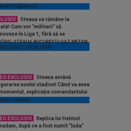
CLUSIV
Steaua va rămâne la
tă! Cum vor "militarii" să
oveze în Liga 1, fără să se
atizeze
DEO EXCLUSIV
Steaua amână
gurarea noului stadion! Când va avea
 momentul, explicația comandantului
ălin Hîncu
DEO EXCLUSIV
Replica lui Helmut
kadam, după ce a fost numit ”Iuda”