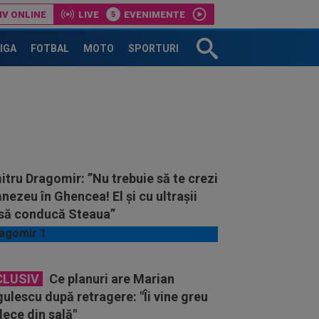
IV ONLINE
LIVE
EVENIMENTE
LIGA
FOTBAL
MOTO
SPORTURI
tru Dragomir: ”Nu trebuie să te crezi
ezeu în Ghencea! El și cu ultrașii
 să conducă Steaua”
CLUSIV
Ce planuri are Marian
ulescu după retragere: "Îi vine greu
lece din sală"