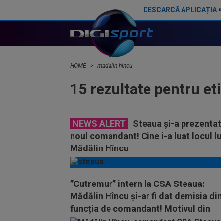
DESCARCĂ APLICAȚIA
HOME
madalin hincu
15 rezultate pentru et
NEWS ALERT
Steaua și-a prezentat
noul comandant! Cine i-a luat locul lu
Mădălin Hîncu
”Cutremur” intern la CSA Steaua:
Mădălin Hîncu și-ar fi dat demisia di
funcția de comandant! Motivul din
spatele deciziei