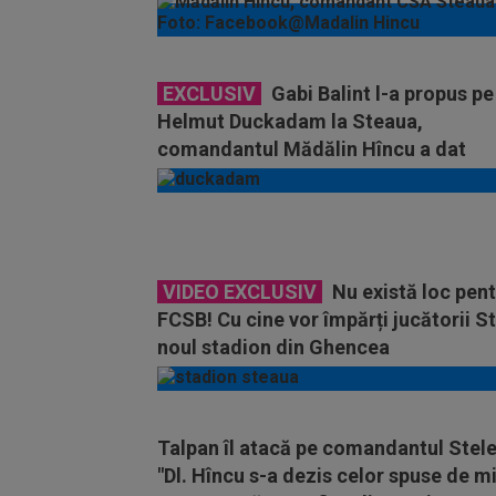
EXCLUSIV
Gabi Balint l-a propus pe
Helmut Duckadam la Steaua,
comandantul Mădălin Hîncu a dat
răspunsul
VIDEO EXCLUSIV
Nu există loc pen
FCSB! Cu cine vor împărți jucătorii St
noul stadion din Ghencea
Talpan îl atacă pe comandantul Stele
"Dl. Hîncu s-a dezis celor spuse de m