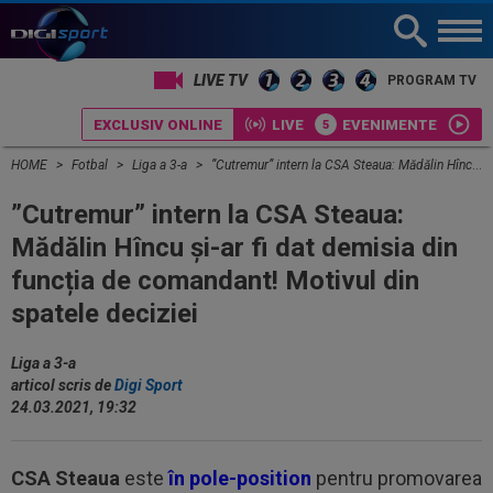
LIVE TV
PROGRAM TV
EXCLUSIV ONLINE
LIVE
EVENIMENTE
HOME
Fotbal
Liga a 3-a
”Cutremur” intern la CSA Steaua: Mădălin Hîncu și-ar fi dat demisia din funcția de comandant! Motivul din spatele deciziei
”Cutremur” intern la CSA Steaua:
Mădălin Hîncu și-ar fi dat demisia din
funcția de comandant! Motivul din
spatele deciziei
Liga a 3-a
articol scris de
Digi Sport
24.03.2021, 19:32
CSA Steaua
este
în pole-position
pentru promovarea