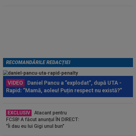
Au plusat! Între Real Madrid și
Arsenal, Vinicius Junior a ales și
semnează contractul carierei
RECOMANDĂRILE REDACȚIEI
VIDEO
Daniel Pancu a ”explodat”, după UTA -
Rapid: ”Mamă, aoleu! Puțin respect nu există?”
EXCLUSIV
Atacant pentru
FCSB! A făcut anunțul ÎN DIRECT:
”Îi dau eu lui Gigi unul bun”