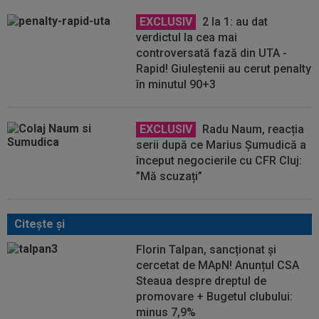
EXCLUSIV
2 la 1: au dat
verdictul la cea mai
controversată fază din UTA -
Rapid! Giuleștenii au cerut penalty
în minutul 90+3
EXCLUSIV
Radu Naum, reacția
serii după ce Marius Șumudică a
început negocierile cu CFR Cluj:
”Mă scuzați”
Citeşte şi
Florin Talpan, sancționat și
cercetat de MApN! Anunțul CSA
Steaua despre dreptul de
promovare + Bugetul clubului:
minus 7,9%