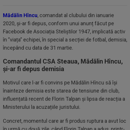
Mădălin Hîncu
, comandat al clubului din ianuarie
2020, și-ar fi depus, conform unui anunț făcut pe
Facebook de Asociația Steliștilor 1947, implicată activ
în ”viața” echipei, în special a secției de fotbal, demisia,
începând cu data de 31 martie.
Comandantul CSA Steaua, Mădălin Hîncu,
și-ar fi depus demisia
Motivul care l-ar fi convins pe Mădălin Hîncu să își
înainteze demisia este starea de tensiune din club,
influențată recent de Florin Talpan și lipsa de reacția a
Ministerului la acuzațiile juristului.
Concret, momentul care ar fi produs ruptura a avut loc
în urmă cu două zile, când Florin Talpan a adus, printr-