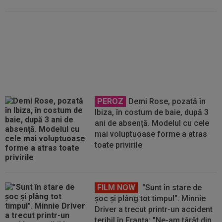
Președintele de la Vulturii
Fărcășești a reacționat, după ce
FRF a dictat 171 de luni de
suspendare. Ce urmează
PEROZ
Demi Rose, pozată în
Ibiza, în costum de baie, după 3
ani de absență. Modelul cu cele
mai voluptuoase forme a atras
toate privirile
FILM NOW
"Sunt în stare de
șoc și plâng tot timpul". Minnie
Driver a trecut printr-un accident
teribil în Franța: "Ne-am târât din