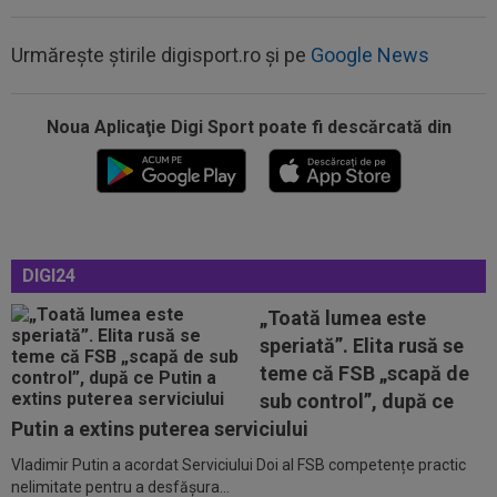
Urmărește știrile digisport.ro și pe
Google News
Noua Aplicaţie Digi Sport poate fi descărcată din
00:27
EXCLUSIV
Radu Naum, reacția serii după ce
Marius Șumudică a început negocierile cu CFR...
00:14
OFICIAL
Dezastru: după Barcelona, a ratat
transferul la încă o echipă de UCL! Picat la...
00:02
EXCLUSIV
Rapid a dat lovitura! Victor
DIGI24
Angelescu a anunțat transferul: "Foarte bun"
„Toată lumea este
00:01
OFICIAL
Surpriză! Kevin Ciubotaru a semnat:
speriată”. Elita rusă se
”Nu am putut rata această oportunitate”
teme că FSB „scapă de
00:00
Rușii îl provoacă pe David Popovici înaintea
sub control”, după ce
Europenelor: ”Va pierde aurul!”...
Putin a extins puterea serviciului
Vladimir Putin a acordat Serviciului Doi al FSB competențe practic
00:46
VIDEO
Daniel Pancu a ”explodat”, după UTA -
nelimitate pentru a desfășura...
Rapid: ”Mamă, aoleu! Puțin respect nu...