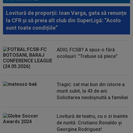
00:46
VIDEO
Daniel Pancu a ”explodat”, după UTA -
Rapid: ”Mamă, aoleu! Puțin respect nu...
Lovitură de proporții: Ioan Varga, gata să renunțe
la CFR și să preia alt club din SuperLigă: ”Acolo
00:41
EXCLUSIV
Atacant pentru FCSB! A făcut
sunt toate condițiile”
anunțul ÎN DIRECT: ”Îi dau eu lui Gigi unul bun”
00:34
EXCLUSIV
2 la 1: au dat verdictul la cea mai
controversată fază din UTA - Rapid...
ADIO, FCSB? A spus-o fără
ocolișuri: ”Trebuie să plece”
00:27
EXCLUSIV
Radu Naum, reacția serii după ce
Marius Șumudică a început negocierile cu CFR...
00:14
OFICIAL
Dezastru: după Barcelona, a ratat
transferul la încă o echipă de UCL! Picat la...
Tragic: cel mai bun din istorie a
murit subit, la 43 de ani.
Solicitarea neobișnuită a familiei
Lovitură de teatru, cu o zi înainte
de nuntă: Cristiano Ronaldo și
Georgina Rodriguez!