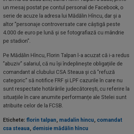
un mesaj postat pe contul personal de Facebook, o
serie de acuze la adresa lui Mădălin Hîncu, dar și a
altor ”personaje controversate care câștigă peste
4.000 de euro pe lună și se fotografiază cu mândrie
pe stadion”.
Pe Mădălin Hîncu, Florin Talpan l-a acuzat că i-a redus
”abuziv” salariul, că nu își îndeplinește obligațiile de
comandant al clubului CSA Steaua și că ”refuză
categoric” să notifice FRF și LPF cazurile în care nu
sunt respectate hotărârile judecătorești, cu referire la
situațiile în care anumite performanțe ale Stelei sunt
atribuite celor de la FCSB.
Etichete:
florin talpan
,
madalin hincu
,
comandat
csa steaua
,
demisie mădălin hîncu