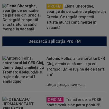
PROFM
Elena Gheorghe,
apariție de senzație pe plajele din
Grecia. Ce regulă respectă
artista atunci când merge în
vacanță
Descarcă aplicația Pro FM
Antonio Folha, antrenorul lui CFR
Cluj, demis după umilința cu
Tromso: „Mi-e rușine de ce staff
am”
citeşte ştirea pe ziare.com
OFICIAL
Transfer de la FCSB:
poate evolua pe patru posturi!