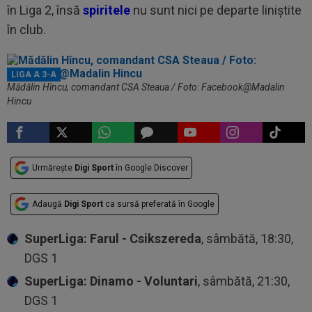
în Liga 2, însă
spiritele
nu sunt nici pe departe liniștite
în club.
LIGA A 3-A
Mădălin Hîncu, comandant CSA Steaua / Foto: Facebook@Madalin
Hincu
Urmărește
Digi Sport
în Google Discover
Adaugă
Digi Sport
ca sursă preferată în Google
SuperLiga: Farul - Csikszereda
, sâmbătă, 18:30,
DGS 1
SuperLiga: Dinamo - Voluntari
, sâmbătă, 21:30,
DGS 1