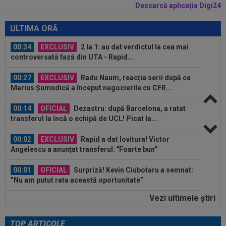
Descarcă aplicația Digi24
00:41
EXCLUSIV
Atacant pentru FCSB! A făcut
anunțul ÎN DIRECT: ”Îi dau eu lui Gigi unul bun”
ULTIMA ORĂ
00:34
EXCLUSIV
2 la 1: au dat verdictul la cea mai
controversată fază din UTA - Rapid...
00:27
EXCLUSIV
Radu Naum, reacția serii după ce
Marius Șumudică a început negocierile cu CFR...
00:14
OFICIAL
Dezastru: după Barcelona, a ratat
transferul la încă o echipă de UCL! Picat la...
00:02
EXCLUSIV
Rapid a dat lovitura! Victor
Angelescu a anunțat transferul: "Foarte bun"
00:01
OFICIAL
Surpriză! Kevin Ciubotaru a semnat:
”Nu am putut rata această oportunitate”
Vezi ultimele ştiri
00:00
Rușii îl provoacă pe David Popovici înaintea
Europenelor: ”Va pierde aurul!”...
TOP ARTICOLE