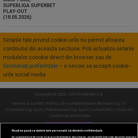
Setarile tale privind cookie-urile nu permit afisarea
continutul din aceasta sectiune. Poti actualiza setarile
modulelor coookie direct din browser sau de
Gestionați preferințele
– e nevoie sa accepti cookie-
urile social media
Copyright © 2026 / DIGI ROMANIA S.A.
Termeni si conditii
Politica de confidentialitate
Abonare Digi TV
Frecvente Digi Sport
Retransmisie Digi Sport
Contact/Info
Codul etic
Gestionați preferințele
Versiune desktop
Nouă ne pasă ca datele tale personale să rămână confidențiale
Noi și partenerii noștri
30
stocăm și/sau accesăm informații pe dispozitivul dvs., precum identificatorii cookie unici pentru prelucrarea