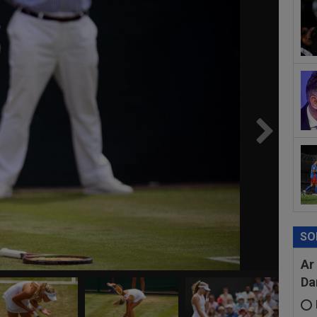
00
ser
neg
00
Pop
auru
00
FCS
eu 
SO
Ar
Da