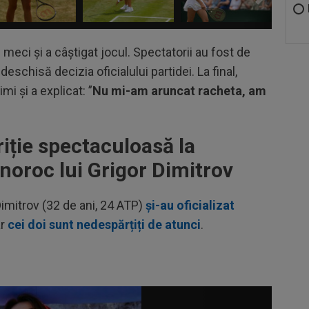
meci și a câștigat jocul. Spectatorii au fost de
eschisă decizia oficialului partidei. La final,
mi și a explicat: ”
Nu mi-am aruncat racheta, am
iție spectaculoasă la
noroc lui Grigor Dimitrov
imitrov (32 de ani, 24 ATP)
și-au oficializat
ar
cei doi sunt nedespărțiți de atunci
.