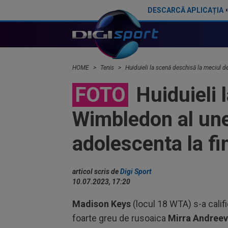
DESCARCĂ APLICAȚIA
Jannik Sinner - Alexander Zverev 6-7, 7-6, 6-3, 6-4, în finala de la Wimbledon! Italianul și-a apărat trofeul
HOME
Tenis
Huiduieli la scenă deschisă la meciul d
FOTO
Huiduieli 
Wimbledon al une
adolescenta la fi
articol scris de
Digi Sport
10.07.2023, 17:20
Madison Keys
(locul 18 WTA) s-a calific
foarte greu de rusoaica
Mirra Andree