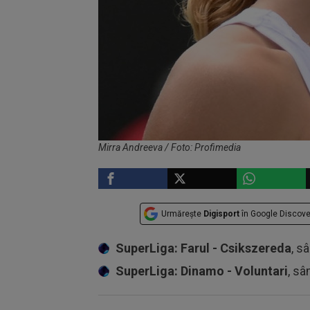
Mirra Andreeva / Foto: Profimedia
Urmărește
Digisport
în Google Discove
SuperLiga: Farul - Csikszereda
, s
SuperLiga: Dinamo - Voluntari
, sâ