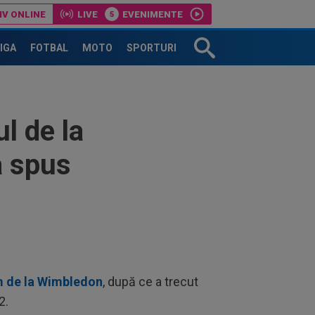
IV ONLINE
LIVE
EVENIMENTE
țin respect nu există?”
LIGA
FOTBAL
MOTO
SPORTURI
l de la
a spus
m de la Wimbledon
, după ce a trecut
2.