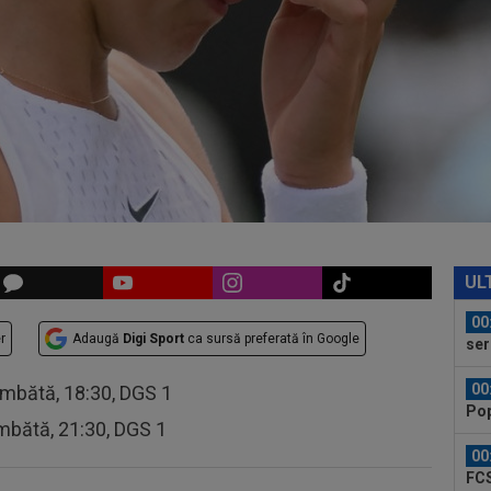
ver
din
23
ple
"10
23
lua
90+
00
Vic
"Fo
00
Bar
UL
ech
00
r
Adaugă
Digi Sport
ca sursă preferată în Google
ser
neg
00
âmbătă, 18:30, DGS 1
Pop
mbătă, 21:30, DGS 1
auru
00
FCS