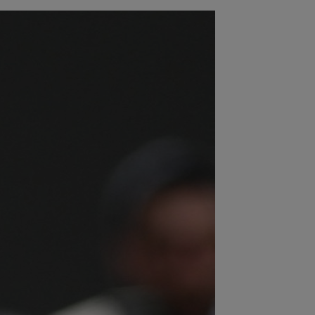
:58
VIDEO
Daniel Pancu a
plodat”, după UTA - Rapid: ”Mamă,
eu! Puțin respect nu...
:54
”Păcat!” Adrian Mihalcea a spus
ul despre Alexi Pitu, după ce jucătorul
...
:42
EXCLUSIV
2 la 1: au dat