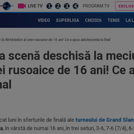
LIVE TV
PROGRAM TV
EXCLUS
Premieră la Wimbledon: Kristina Mladenovic a rupt ”blestemul”
Daniel Pancu a ”explodat”, după UTA - Rapid: ”Mamă, aoleu! Pu
VIDEO
SUPERLIGA
CM2026
TENIS
LA 
e la Wimbledon al unei rusoaice de 16 ani! Ce a spus adolescenta la final
la scenă deschisă la meciu
i rusoaice de 16 ani! Ce 
nal
at luni în sferturile de finală ale
turneului de Grand Sla
va
, în vârstă de numai 16 ani, în trei seturi, 3-6, 7-6 (7/4), 6-