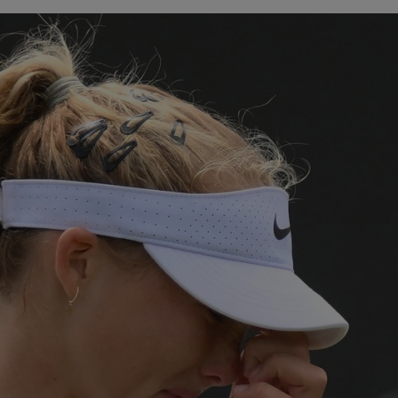
23
”ex
aol
23
tot
fost
23