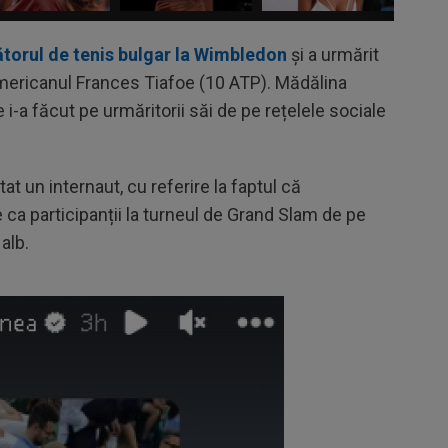
cătorul de tenis bulgar la Wimbledon
și a urmărit
 americanul Frances Tiafoe (10 ATP). Mădălina
i-a făcut pe urmăritorii săi de pe rețelele sociale
at un internaut, cu referire la faptul că
a participanții la turneul de Grand Slam de pe
alb.