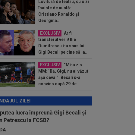
Lovitură de teatru, cu o zi
:01
EXCLUSIV
Radu Naum, reacția
înainte de nuntă:
ii după ce Marius Șumudică a început
Cristiano Ronaldo și
ocierile cu CFR...
Georgina...
:01
Rușii îl provoacă pe David
ovici înaintea Europenelor: ”Va pierde
l!”...
EXCLUSIV
Ar fi
:00
EXCLUSIV
Atacant pentru
transferul verii! Ilie
B! A făcut anunțul ÎN DIRECT: ”Îi dau
Dumitrescu i-a spus lui
lui Gigi unul bun”
Gigi Becali pe cine să ia...
EXCLUSIV
”Mi-a zis
MM: `Bă, Gigi, nu ai văzut
așa ceva!”. Becali s-a
convins după 29 de...
NDAJUL ZILEI
 putea lucra împreună Gigi Becali și
n Petrescu la FCSB?
DA