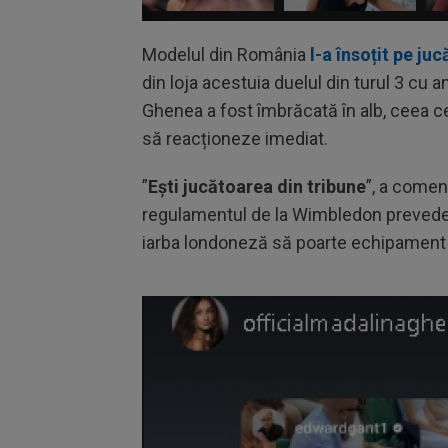
Modelul din România
l-a însoțit pe ju
din loja acestuia duelul din turul 3 cu
Ghenea a fost îmbrăcată în alb, ceea ce 
să reacționeze imediat.
”
Ești jucătoarea din tribune
”, a coment
regulamentul de la Wimbledon prevede c
iarba londoneză să poarte echipament 