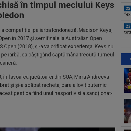
chisă în timpul meciului Keys
eu 
23
bledon
”ex
aol
23
ă a competiţiei pe iarba londoneză, Madison Keys,
tot
 Open în 2017 şi semifinale la Australian Open
fost
23
S Open (2018), şi-a valorificat experienţa. Keys nu
ver
 pe iarbă, ea câştigând săptămâna trecută turneul
din
carieră.
23
ple
"10
-40, în favoarea jucătoarei din SUA, Mirra Andreeva
23
rat și și-a scăpat racheta, care a lovit puternic
lua
90+
acest gest ca fiind unul nesportiv și a sancționat-
00
Vic
"Fo
00
Bar
ech