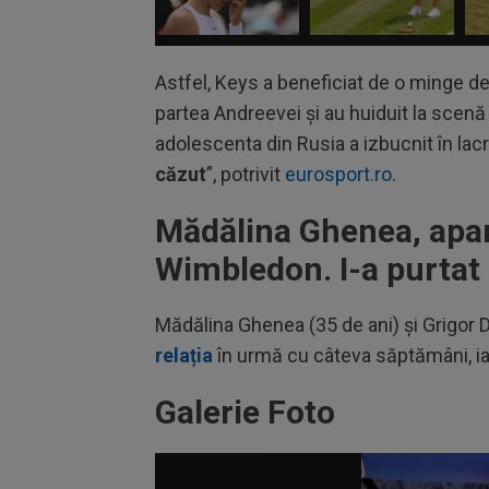
Astfel, Keys a beneficiat de o minge de 
partea Andreevei și au huiduit la scenă d
adolescenta din Rusia a izbucnit în lacri
căzut
”, potrivit
eurosport.ro
.
Mădălina Ghenea, apar
Wimbledon. I-a purtat 
Mădălina Ghenea (35 de ani) și Grigor D
relația
în urmă cu câteva săptămâni, i
Galerie Foto