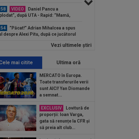
lui Gigi unul bun”
:58
VIDEO
Daniel Pancu a
plodat”, după UTA - Rapid: ”Mamă,
eu! Puțin respect nu...
:54
”Păcat!” Adrian Mihalcea a spus
ul despre Alexi Pitu, după ce jucătorul
...
Vezi ultimele ştiri
:42
EXCLUSIV
2 la 1: au dat
dictul la cea mai controversată fază
 UTA - Rapid...
Cele mai citite
Ultima oră
:39
Alex Dobre a vorbit despre
carea de la Rapid, după 0-0 cu UTA:
MERCATO în Europa.
0%"
Toate transferurile verii
:29
Reacția lui Stojilkovic, după ce a
sunt AICI! Yan Diomande
t galben pentru simulare în minutul
a semnat...
3...
:02
EXCLUSIV
Rapid a dat lovitura!
EXCLUSIV
Lovitură de
tor Angelescu a anunțat transferul:
proporții: Ioan Varga,
arte bun"
gata să renunțe la CFR și
:02
OFICIAL
Dezastru: după
să preia alt club...
celona, a ratat transferul la încă o
ipă de UCL! Picat la...