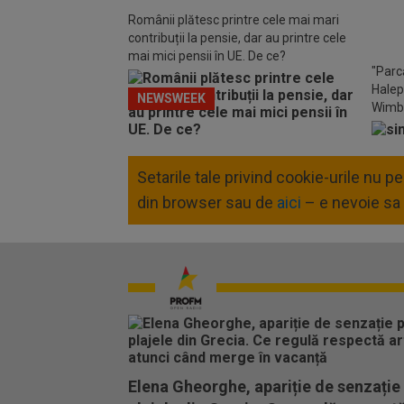
Românii plătesc printre cele mai mari
contribuții la pensie, dar au printre cele
mai mici pensii în UE. De ce?
"Parc
Halep
NEWSWEEK
Wimb
Setarile tale privind cookie-urile nu 
din browser sau de
aici
– e nevoie sa 
Elena Gheorghe, apariție de senzație