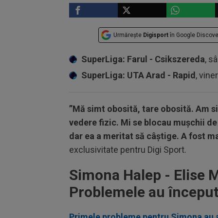
Urmărește
Digisport
în Google Discove
SuperLiga: Farul - Csikszereda
, s
SuperLiga: UTA Arad - Rapid
, vine
”Mă simt obosită, tare obosită. Am si
vedere fizic. Mi se blocau mușchii de
dar ea a meritat să câștige. A fost m
exclusivitate pentru Digi Sport.
Simona Halep - Elise M
Problemele au început 
Primele probleme pentru Simona au a