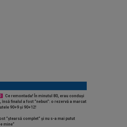
O
Ce remontada! În minutul 80, erau conduși
, însă finalul a fost ”nebun”: o rezervă a marcat
utele 90+9 și 90+12!
st ”ștearsă complet” și nu s-a mai putut
 de mine”