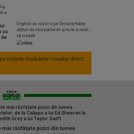
o FM
luj,
Mi-e
Englezii au văzut-o pe Simona Halep
alături de noul partener și nu le-a venit
să creadă
liza setarile modulelor coookie direct
 mai răsfățate pisici din lumea