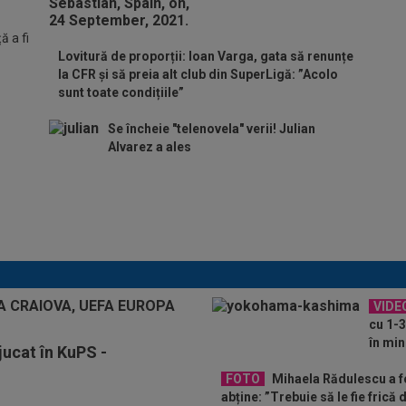
 a fi
Lovitură de proporții: Ioan Varga, gata să renunțe
la CFR și să preia alt club din SuperLigă: ”Acolo
sunt toate condițiile”
Se încheie "telenovela" verii! Julian
Alvarez a ales
ADIO, FCSB? A spus-o
fără ocolișuri: ”Trebuie
să plece”
VIDE
cu 1-3
în min
jucat în KuPS -
FOTO
Mihaela Rădulescu a fo
abține: ”Trebuie să le fie frică