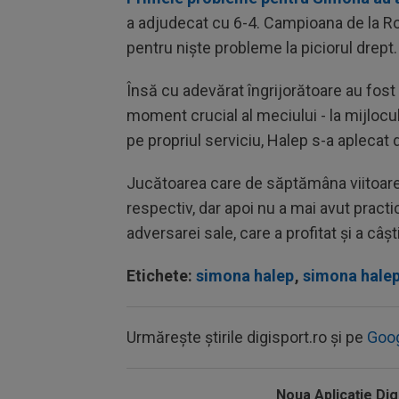
a adjudecat cu 6-4. Campioana de la Rol
pentru nişte probleme la piciorul drept.
Însă cu adevărat îngrijorătoare au fost 
moment crucial al meciului - la mijlocu
pe propriul serviciu, Halep s-a aplecat 
Jucătoarea care de săptămâna viitoare
respectiv, dar apoi nu a mai avut practi
adversarei sale, care a profitat şi a câşt
Etichete:
simona halep
,
simona hale
Urmărește știrile digisport.ro și pe
Goo
Noua Aplicaţie Dig