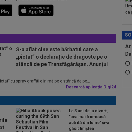
Umi
ca ș
SO
Ar
S-a aflat cine este bărbatul care a
Da
„pictat” o declarație de dragoste pe o
stâncă de pe Transfăgărășan. Anunțul
tat” cu spray graffiti o inimă pe o stâncă de pe...
Descarcă aplicația Digi24
La 3 ani de la divorț,
"cea mai frumoasă
ile
actriță din lume" și-a
at
găsit liniștea