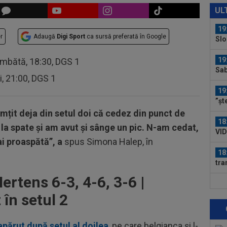
ce 
UL
19
r
Adaugă
Digi Sport
ca sursă preferată în Google
Slo
1. 
19
âmbătă, 18:30, DGS 1
Sab
ri, 21:00, DGS 1
19
”șt
abț
mțit deja din setul doi că cedez din punct de
18
 la spate și am avut și sânge un pic. N-am cedat,
VID
ai proaspătă”, a
spus Simona Halep, în
de 
18
tra
Ca
ertens 6-3, 4-6, 3-6 |
18
sem
în setul 2
18
părut după setul al doilea
, pe care belgianca şi l-
Fil