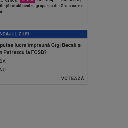
lință totală pentru gruparea din Gruia care e
i...
NDAJUL ZILEI
 putea lucra împreună Gigi Becali și
n Petrescu la FCSB?
DA
NU