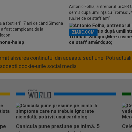
Descarcă aplicația Pr
Antonio Folha, antrenorul lui CFR C
demis după umilința cu Tromso: „
rușine de ce staff am”
ă a fost ieri". 7 ani de când Simona
 a fost campioana de la
ZIARE.COM
ledon
permit afisarea continutul din aceasta sectiune. Poti actua
accepti cookie-urile social media
 pe
Canicula pune presiune pe inimă. 5
Cele