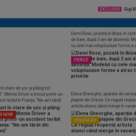
EXCLUSIV
Gigi B
Demi Rose, pozată în Ibiza, în co
de baie, după 3 ani de absență. M
cu cele mai voluptuoase forme a 
toate privirile
t în Loja Regală, lângă Simona
PEROZ
și partenerul ei, și a ajuns "de
unoscut"
în stare de șoc și plâng tot
Elena Gheorghe, apariție de senza
". Minnie Driver a trecut printr-un
plajele din Grecia. Ce regulă respe
nt teribil în Franța: "Ne-am târât
artista atunci când merge în vaca
așină"
M NOW
PROFM.RO