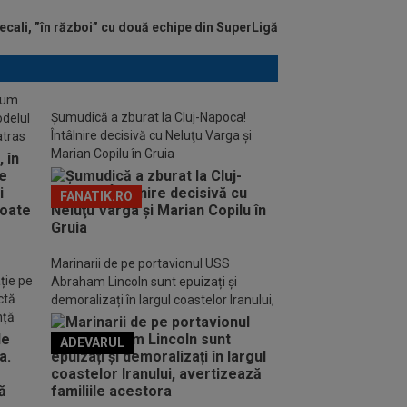
ecali, ”în război” cu două echipe din SuperLigă
stum
Șumudică a zburat la Cluj-Napoca!
odelul
Întâlnire decisivă cu Neluţu Varga şi
atras
Marian Copilu în Gruia
FANATIK.RO
Marinarii de pe portavionul USS
ție pe
Abraham Lincoln sunt epuizați și
ctă
demoralizați în largul coastelor Iranului,
nță
avertizează familiile acestora
ADEVARUL