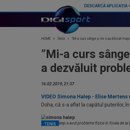
DESCARCĂ APLICAȚIA
Țiriac Jr. a văzut imaginile cu Simona Halep și noul partener: "Ai reușit!". "Răspunsul" fostei sportive a venit instant
HOME
Tenis
”Mi-a curs sânge și mi s-au blocat mușc
”Mi-a curs sânge
a dezvăluit probl
16.02.2019, 21:37
VIDEO Simona Halep - Elise Mertens 6
Doha, că s-a aflat la capătul puterilor, în
Simona Halep a avut probleme fizice în finala de la
TENIS