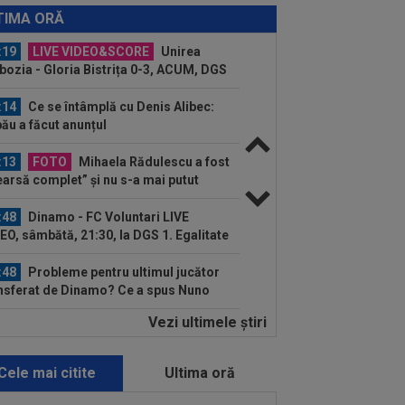
a jucat în KuPS - Universitatea Craiova
TIMA ORĂ
:19
LIVE VIDEO&SCORE
Unirea
bozia - Gloria Bistrița 0-3, ACUM, DGS
Programul complet al etapei...
:14
Ce se întâmplă cu Denis Alibec:
ău a făcut anunțul
:13
FOTO
Mihaela Rădulescu a fost
earsă complet” și nu s-a mai putut
ine: ”Trebuie...
:48
Dinamo - FC Voluntari LIVE
EO, sâmbătă, 21:30, la DGS 1. Egalitate
puncte...
:48
Probleme pentru ultimul jucător
nsferat de Dinamo? Ce a spus Nuno
mpos
Vezi ultimele ştiri
:36
OFICIAL
Franco Mastantuono a
nat cu Fiorentina!
Cele mai citite
Ultima oră
:32
EXCLUSIV
Ce se va întâmpla cu
ipe Coelho, după KuPS - Universitatea