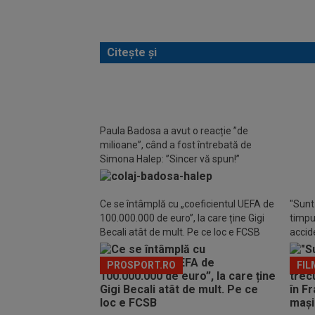
Citește și
Paula Badosa a avut o reacție ”de
A sta
milioane”, când a fost întrebată de
Halep 
Simona Halep: ”Sincer vă spun!”
nerec
Ce se întâmplă cu „coeficientul UEFA de
"Sunt 
100.000.000 de euro”, la care ține Gigi
timpul
Becali atât de mult. Pe ce loc e FCSB
accide
din m
PROSPORT.RO
FIL