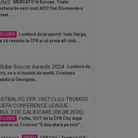
MERCATO în Europa. Toate
iova 1-1
nsferurile verii sunt AICI! Yan Diomande a
:31
EXCLUSIV
Gigi Becali, ”în
nat...
boi” cu două echipe din SuperLigă
:45
VIDEO
Ce remontada! În
CLUSIV
Lovitură de proporții: Ioan Varga,
utul 80, erau conduși cu 1-3, însă
a să renunțe la CFR și să preia alt club...
alul a fost ”nebun”...
:43
OFICIAL
A semnat la o zi după
a jucat în KuPS - Universitatea Craiova
Lovitură de
:19
LIVE VIDEO&SCORE
Unirea
tru, cu o zi înainte de nuntă: Cristiano
bozia - Gloria Bistrița 0-3, ACUM, DGS
aldo și Georgina...
Programul complet al etapei...
:14
Ce se întâmplă cu Denis Alibec:
ău a făcut anunțul
:13
FOTO
Mihaela Rădulescu a fost
earsă complet” și nu s-a mai putut
ine: ”Trebuie...
CLUSIV
Folha, OUT de la CFR Cluj după
astrul cu Tromso! ”Îi dau afară pe toți!”...
VIDEO
CFR Cluj - Tromso 0-5 |