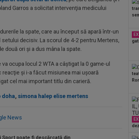
Cra
and Garros a solicitat intervenţia medicului
tra
18
sem
răz
19
durerile la spate, care au început să apară într-un
EX
min
l setului decisiv. La scorul de 4-2 pentru Mertens,
gat
fin
de două ori şi a dus mâna la spate.
19
ce 
 va ocupa locul 2 WTA a câştigat la 0 game-ul
19
c reacţie şi i-a făcut misiunea mai uşoară
tea
Slo
Ron
igat cel mai important titlu din carieră.
1. 
19
Sab
p doha
,
simona halep elise mertens
19
”șt
gle News
abț
EX
dez
i Sport poate fi descărcată din