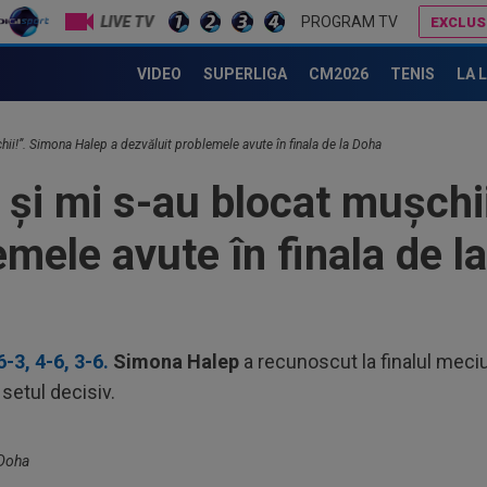
LIVE TV
PROGRAM TV
EXCLUS
Alexandru Țiriac a văzut lângă cine a stat Simona Halep la Wimbledon și i-a transmis doar DOUĂ cuvinte
VIDEO
SUPERLIGA
CM2026
TENIS
LA 
18
VID
de 
hii!”. Simona Halep a dezvăluit problemele avute în finala de la Doha
18
tra
 și mi s-au blocat mușchi
Ca
18
emele avute în finala de l
sem
18
Fil
Cra
18
-3, 4-6, 3-6.
Simona Halep
a recunoscut la finalul meciul
răz
 setul decisiv.
19
min
fin
 Doha
19