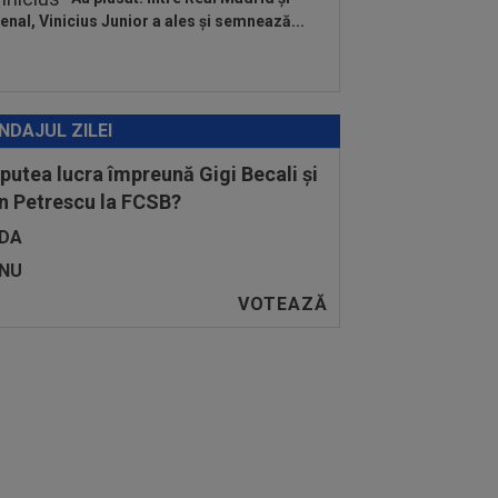
enal, Vinicius Junior a ales și semnează...
NDAJUL ZILEI
 putea lucra împreună Gigi Becali și
n Petrescu la FCSB?
DA
NU