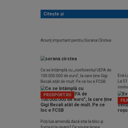
Citește și
Anunț important pentru Sorana Cîrstea
Aryna
Sinne
Ce se întâmplă cu „coeficientul UEFA de
Eva L
100.000.000 de euro”, la care ține Gigi
La 51
Becali atât de mult. Pe ce loc e FCSB
costu
Marbe
PROSPORT.RO
FIL
Poți lua amendă dacă stai la bloc și
fumezi la geam? Ce spune legea