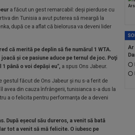
Ars
beur
a făcut un gest remarcabil: deși pierduse cu
tiva din Tunisia a avut puterea să meargă la
enka, după ce a aflat că bielorusa va deveni lider
SO
Ar
Cred că merită pe deplin să fie numărul 1 WTA.
Da
joacă şi ce pasiune aduce pe ternul de joc. Poţi
 1 până o voi depăşi eu",
a spus Ons Jabeur.
 gestul făcut de Ons Jabeur și nu s-a ferit de
îl avea din cauza înfrângerii, tunisianca s-a dus la
tru a o felicita pentru performanţa de a deveni
ns. După eşecul său dureros, a venit să bată
r tot a venit să mă felicite. O iubesc pe