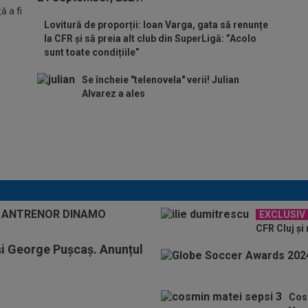
 a fi
Lovitură de proporții: Ioan Varga, gata să renunțe
la CFR și să preia alt club din SuperLigă: ”Acolo
sunt toate condițiile”
Se încheie "telenovela" verii! Julian
Alvarez a ales
ADIO, FCSB? A spus-o
fără ocolișuri: ”Trebuie
să plece”
EXCLUSIV
CFR Cluj și
 George Pușcaș. Anunțul
Cosm