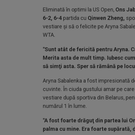
Eliminată în optimi la US Open,
Ons Ja
6-2, 6-4
partida cu
Qinwen Zheng,
spor
vestiare și să o felicite pe Aryna Sabal
WTA.
"Sunt atât de fericită pentru Aryna. 
Merita asta de mult timp. Iubesc cum 
să simţi asta. Sper să rămână pe locul
Aryna Sabalenka a fost impresionată de
cuvinte. În ciuda gustului amar pe care 
vestiare după sportiva din Belarus, pen
numărul 1 în lume.
"A fost foarte drăguţ din partea lui O
palma cu mine. Era foarte supărată, da