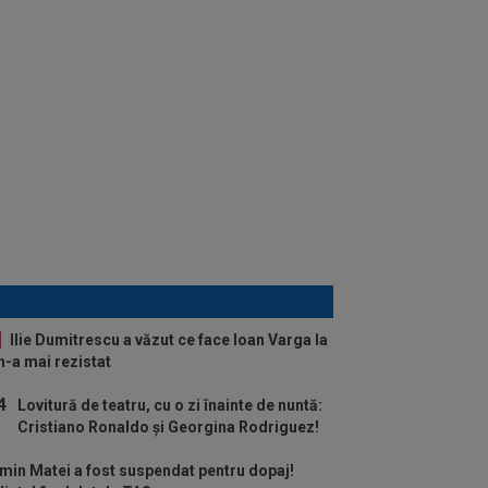
Ilie Dumitrescu a văzut ce face Ioan Varga la
 n-a mai rezistat
Lovitură de teatru, cu o zi înainte de nuntă:
Cristiano Ronaldo și Georgina Rodriguez!
in Matei a fost suspendat pentru dopaj!