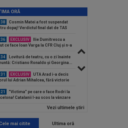
:47
Unirea Slobozia - Gloria Bistrița,
E VIDEO, 18:00, DGS 1. Programul
TIMA ORĂ
plet...
:38
Cosmin Matei a fost suspendat
tru dopaj! Verdictul final dat de TAS
:36
EXCLUSIV
Ilie Dumitrescu a
ut ce face Ioan Varga la CFR Cluj și n-a
 rezistat
:34
Lovitură de teatru, cu o zi înainte
nuntă: Cristiano Ronaldo și Georgina...
:31
EXCLUSIV
UTA Arad i-a decis
torul lui Adrian Mihalcea, fără victorie
acest sezon
:21
”Victima” pe care o face Rodri la
celona! Catalanii l-au scos la vânzare
Vezi ultimele ştiri
:05
Surpriză! Decizia luată de Real
rid, după ce Barcelona ”l-a furat” pe
ri
Cele mai citite
Ultima oră
:59
Transfer pentru fostul golgheter