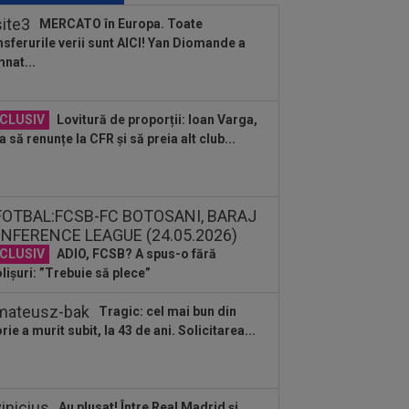
CFR-ului: 7.000.000€!
MERCATO în Europa. Toate
nsferurile verii sunt AICI! Yan Diomande a
:46
Au refuzat oferta de 30.000.000 €,
nat...
 Inter mai are o șansă!
:02
Dinamo, fără Mamoudou
CLUSIV
Lovitură de proporții: Ioan Varga,
amoko și George Pușcaș. Anunțul lui
a să renunțe la CFR și să preia alt club...
no Campos
:47
Unirea Slobozia - Gloria Bistrița,
E VIDEO, 18:00, DGS 1. Programul
plet...
:38
Cosmin Matei a fost suspendat
tru dopaj! Verdictul final dat de TAS
CLUSIV
ADIO, FCSB? A spus-o fără
lișuri: ”Trebuie să plece”
:36
EXCLUSIV
Ilie Dumitrescu a
ut ce face Ioan Varga la CFR Cluj și n-a
 rezistat
Tragic: cel mai bun din
:34
Lovitură de teatru, cu o zi înainte
orie a murit subit, la 43 de ani. Solicitarea...
nuntă: Cristiano Ronaldo și Georgina...
Au plusat! Între Real Madrid și