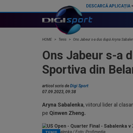
DESCARCĂ APLICAȚIA
Gabriela Ruse - Anastasia Potapova 4-6, 2-6. Românca a fost eliminată în turul doi de la Toronto!
Încă o mar
HOME
Tenis
Ons Jabeur s-a dus după Aryna Sabalenka
Ons Jabeur s-a d
Sportiva din Bela
articol scris de
Digi Sport
07.09.2023, 09:38
Aryna Sabalenka
, viitorul lider al cla
pe
Qinwen Zheng.
Aryna Sabalenka / Foto: Profimedia
TENIS