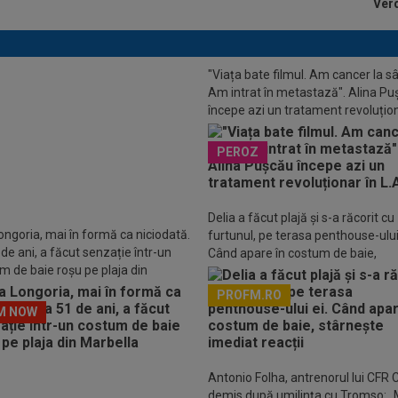
Verd
"Viața bate filmul. Am cancer la sâ
Am intrat în metastază". Alina P
începe azi un tratament revoluțion
 Sabalenka a ales între Jannik
L.A.
r și Carlos Alcaraz: ”Dumnezeule!”
PEROZ
Delia a făcut plajă și s-a răcorit cu
ongoria, mai în formă ca niciodată.
furtunul, pe terasa penthouse-ului 
 de ani, a făcut senzație într-un
Când apare în costum de baie,
m de baie roșu pe plaja din
stârnește imediat reacții
lla
PROFM.RO
M NOW
Descarcă aplicația Pr
Antonio Folha, antrenorul lui CFR C
demis după umilința cu Tromso: „