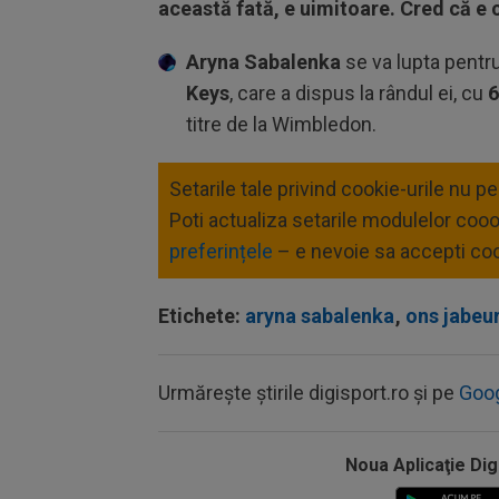
această fată, e uimitoare. Cred că e
Aryna Sabalenka
se va lupta pentru
Keys
, care a dispus la rândul ei, cu
6
titre de la Wimbledon.
Setarile tale privind cookie-urile nu p
Poti actualiza setarile modulelor coo
preferințele
– e nevoie sa accepti coo
Etichete:
aryna sabalenka
,
ons jabeu
Urmărește știrile digisport.ro și pe
Goo
Noua Aplicaţie Dig