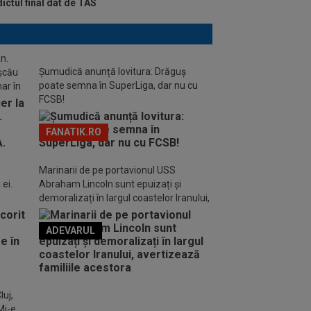
ictul final dat de TAS
n.
Șumudică anunță lovitura: Drăguș
ușcău
poate semna în SuperLiga, dar nu cu
ar în
FCSB!
FANATIK.RO
Marinarii de pe portavionul USS
ei.
Abraham Lincoln sunt epuizați și
demoralizați în largul coastelor Iranului,
avertizează familiile acestora
ADEVARUL
o FM
luj,
Mi-e