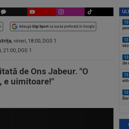
13
LIV
UL
com
13
r
Adaugă
Digi Sport
ca sursă preferată în Google
pen
13
strița
, vineri, 18:00, DGS 1
văz
ri, 21:00, DGS 1
mai
13
de 
itată de Ons Jabeur. "
O
13
, e uimitoare!"
vii
în 
13
Bar
13
Mad
Rod
12