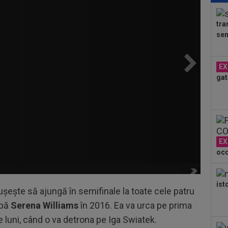
al 
tra
12
sem
iar
14
EX
Kar
gat
Nu
13
LIV
com
13
pen
EX
oco
13
văz
mai
13
ist
şeşte să ajungă în semifinale la toate cele patru
de 
upă
Serena Williams
în 2016. Ea va urca pe prima
e luni, când o va detrona pe Iga Swiatek.