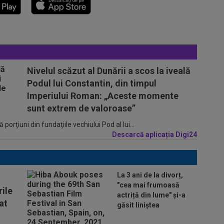
Nivelul scăzut al Dunării a scos la iveală
Podul lui Constantin, din timpul
Imperiului Roman: „Aceste momente
sunt extrem de valoroase”
porţiuni din fundaţiile vechiului Pod al lui...
Descarcă aplicația Digi24
La 3 ani de la divorț,
"cea mai frumoasă
ile
actriță din lume" și-a
at
găsit liniștea