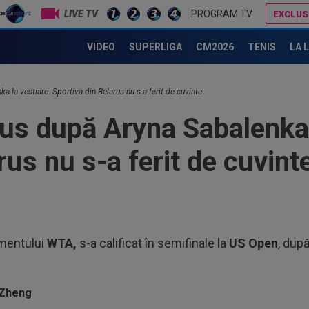
LIVE TV
PROGRAM TV
EXCLUS
e lovitură pentru Emma Răducanu!
VIDEO
SUPERLIGA
CM2026
TENIS
LA 
13
vii
 la vestiare. Sportiva din Belarus nu s-a ferit de cuvinte
în 
13
us după Aryna Sabalenka 
Bar
rus nu s-a ferit de cuvint
13
Mad
Rod
12
al 
12
samentului
WTA,
s-a calificat în semifinale la
US Open
, după
iar
14
Kar
Nu