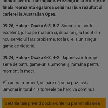
minute pentru a se impune. Prezenţa în sferturile de
finală reprezintă egalarea celui mai bun rezultat al
carierei la Australian Open.
09:26, Halep - Osaka 6-3, 5-2
. Simona se simte
excelent, joacă pe măsură şi, după ce şi-a făcut din
nou serviciul fără probleme, tot la 0, e la un singur
game de victorie.
09:24, Halep - Osaka 6-3, 4-2.
Japoneza întrerupe
seria de patru game-uri a Simonei şi rămâne pentru
moment în meci.
#În acest moment, se pare că seria pozitivă a
Simonei în turul 4 la turneele pe hard va continua.
Setarile tale privind cookie-urile nu permit afisarea