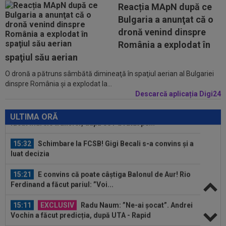
Reacția MApN după ce
14:58
Estrela - Sporting, LIVE VIDEO, 22:30, DGS 3.
Bulgaria a anunţat că o
Cele mai tari meciuri din...
dronă venind dinspre
16:12
EXCLUSIV
FRF, reacție despre numirea lui
România a explodat în
Marius Șumudică la CFR Cluj
spaţiul său aerian
O dronă a pătruns sâmbătă dimineaţă în spaţiul aerian al Bulgariei
16:12
FOTO
Răzvan Lucescu, gest impresionant în
dinspre România şi a explodat la...
România: ”Oamenii mari se cunosc și după...
Descarcă aplicația Digi24
15:33
OFICIAL
87 de milioane de euro! Arsenal a
făcut marele transfer, după ce l-a ratat pe...
ULTIMA ORĂ
15:32
Schimbare la FCSB! Gigi Becali s-a convins și a
luat decizia
15:21
E convins că poate câștiga Balonul de Aur! Rio
Ferdinand a făcut pariul: ”Voi...
15:11
EXCLUSIV
Radu Naum: ”Ne-ai șocat”. Andrei
Vochin a făcut predicția, după UTA - Rapid