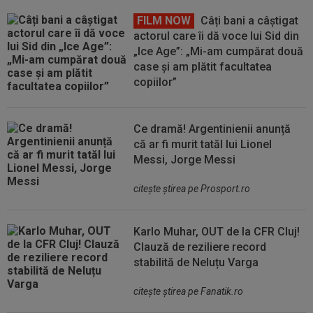
FILM NOW
Câți bani a câștigat
actorul care îi dă voce lui Sid din
„Ice Age”: „Mi-am cumpărat două
case și am plătit facultatea
copiilor”
Ce dramă! Argentinienii anunță
că ar fi murit tatăl lui Lionel
Messi, Jorge Messi
citeşte ştirea pe Prosport.ro
Karlo Muhar, OUT de la CFR Cluj!
Clauză de reziliere record
stabilită de Neluțu Varga
citeşte ştirea pe Fanatik.ro