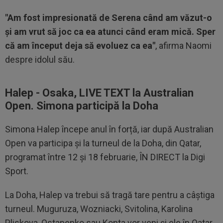
"Am fost impresionată de Serena când am văzut-o
și am vrut să joc ca ea atunci când eram mică. Sper
că am început deja să evoluez ca ea"
, afirma Naomi
despre idolul său.
Halep - Osaka, LIVE TEXT la Australian
Open. Simona participă la Doha
Simona Halep începe anul în forță, iar după Australian
Open va participa și la turneul de la Doha, din Qatar,
programat între 12 și 18 februarie, ÎN DIRECT la Digi
Sport.
La Doha, Halep va trebui să tragă tare pentru a câștiga
turneul. Muguruza, Wozniacki, Svitolina, Karolina
Pliskova, Ostapenko sau Konta vor veni și ele în Qatar.