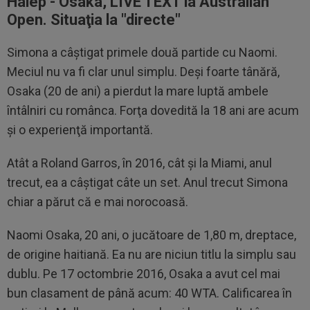
Halep - Osaka, LIVE TEXT la Australian
Open. Situaţia la "directe"
Simona a câştigat primele două partide cu Naomi.
Meciul nu va fi clar unul simplu. Deşi foarte tânără,
Osaka (20 de ani) a pierdut la mare luptă ambele
întâlniri cu românca. Forţa dovedită la 18 ani are acum
şi o experienţă importantă.
Atât a Roland Garros, în 2016, cât şi la Miami, anul
trecut, ea a câştigat câte un set. Anul trecut Simona
chiar a părut că e mai norocoasă.
Naomi Osaka, 20 ani, o jucătoare de 1,80 m, dreptace,
de origine haitiană. Ea nu are niciun titlu la simplu sau
dublu. Pe 17 octombrie 2016, Osaka a avut cel mai
bun clasament de până acum: 40 WTA. Calificarea în