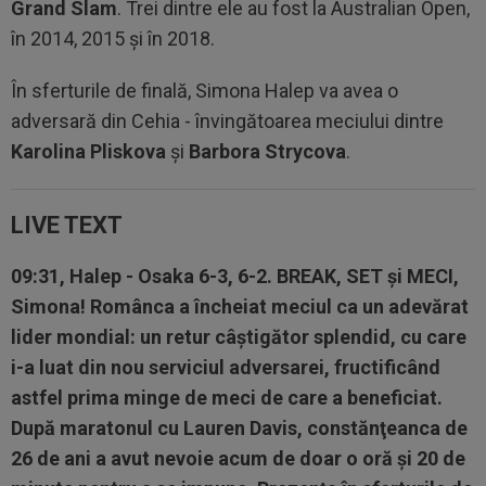
Grand Slam
. Trei dintre ele au fost la Australian Open,
în 2014, 2015 şi în 2018.
În sferturile de finală, Simona Halep va avea o
adversară din Cehia - învingătoarea meciului dintre
Karolina Pliskova
şi
Barbora Strycova
.
LIVE TEXT
09:31, Halep - Osaka 6-3, 6-2. BREAK, SET şi MECI,
Simona!
Românca a încheiat meciul ca un adevărat
lider mondial: un retur câştigător splendid, cu care
i-a luat din nou serviciul adversarei, fructificând
astfel prima minge de meci de care a beneficiat.
După maratonul cu Lauren Davis, constănţeanca de
26 de ani a avut nevoie acum de doar o oră şi 20 de