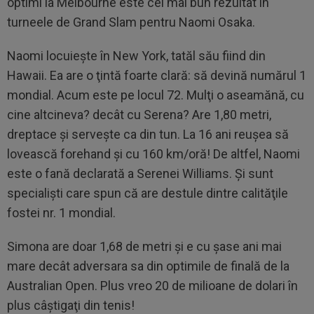
optimi la Melbourne este cel mai bun rezultat în
turneele de Grand Slam pentru Naomi Osaka.
Naomi locuieşte în New York, tatăl său fiind din
Hawaii. Ea are o ţintă foarte clară: să devină numărul 1
mondial. Acum este pe locul 72. Mulţi o aseamănă, cu
cine altcineva? decât cu Serena? Are 1,80 metri,
dreptace şi serveşte ca din tun. La 16 ani reuşea să
lovească forehand şi cu 160 km/oră! De altfel, Naomi
este o fană declarată a Serenei Williams. Şi sunt
specialişti care spun că are destule dintre calităţile
fostei nr. 1 mondial.
Simona are doar 1,68 de metri şi e cu şase ani mai
mare decât adversara sa din optimile de finală de la
Australian Open. Plus vreo 20 de milioane de dolari în
plus câştigaţi din tenis!