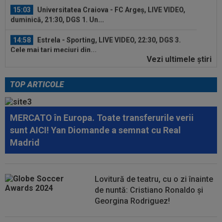
15:03
Universitatea Craiova - FC Argeș, LIVE VIDEO,
duminică, 21:30, DGS 1. Un...
14:58
Estrela - Sporting, LIVE VIDEO, 22:30, DGS 3.
Cele mai tari meciuri din...
Vezi ultimele ştiri
16:12
EXCLUSIV
FRF, reacție despre numirea lui
Marius Șumudică la CFR Cluj
TOP ARTICOLE
16:12
FOTO
Răzvan Lucescu, gest impresionant în
România: ”Oamenii mari se cunosc și după...
MERCATO în Europa. Toate transferurile verii
15:33
OFICIAL
87 de milioane de euro! Arsenal a
sunt AICI! Yan Diomande a semnat cu Real
făcut marele transfer, după ce l-a ratat pe...
Madrid
15:32
Schimbare la FCSB! Gigi Becali s-a convins și a
luat decizia
Lovitură de teatru, cu o zi înainte
15:21
E convins că poate câștiga Balonul de Aur! Rio
de nuntă: Cristiano Ronaldo și
Ferdinand a făcut pariul: ”Voi...
Georgina Rodriguez!