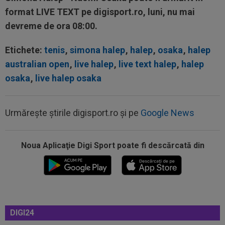
format LIVE TEXT pe digisport.ro, luni, nu mai
devreme de ora 08:00.
Etichete:
tenis
,
simona halep
,
halep
,
osaka
,
halep
australian open
,
live halep
,
live text halep
,
halep
osaka
,
live halep osaka
Urmărește știrile digisport.ro și pe
Google News
15:32
Schimbare la FCSB! Gigi Becali s-a convins și a
luat decizia
Noua Aplicaţie Digi Sport poate fi descărcată din
15:21
E convins că poate câștiga Balonul de Aur! Rio
Ferdinand a făcut pariul: ”Voi...
15:11
EXCLUSIV
Radu Naum: ”Ne-ai șocat”. Andrei
Vochin a făcut predicția, după UTA - Rapid
15:03
Universitatea Craiova - FC Argeș, LIVE VIDEO,
DIGI24
duminică, 21:30, DGS 1. Un...