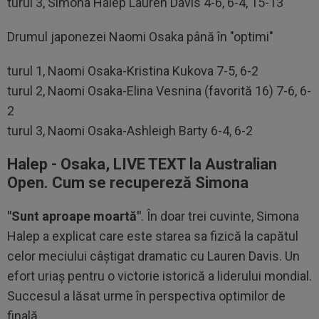
turul 3, Simona Halep Lauren Davis 4-6, 6-4, 15-13
Drumul japonezei Naomi Osaka până în "optimi"
turul 1, Naomi Osaka-Kristina Kukova 7-5, 6-2
turul 2, Naomi Osaka-Elina Vesnina (favorită 16) 7-6, 6-
2
turul 3, Naomi Osaka-Ashleigh Barty 6-4, 6-2
Halep - Osaka, LIVE TEXT la Australian
Open. Cum se recupereză Simona
"Sunt aproape moartă"
. În doar trei cuvinte, Simona
Halep a explicat care este starea sa fizică la capătul
celor meciului câştigat dramatic cu Lauren Davis. Un
efort uriaş pentru o victorie istorică a liderului mondial.
Succesul a lăsat urme în perspectiva optimilor de
finală.