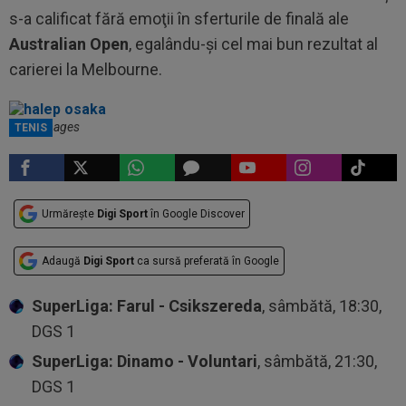
s-a calificat fără emoţii în sferturile de finală ale
Australian Open
, egalându-şi cel mai bun rezultat al
carierei la Melbourne.
Getty Images
TENIS
Urmărește
Digi Sport
în Google Discover
Adaugă
Digi Sport
ca sursă preferată în Google
SuperLiga: Farul - Csikszereda
, sâmbătă, 18:30,
DGS 1
SuperLiga: Dinamo - Voluntari
, sâmbătă, 21:30,
DGS 1