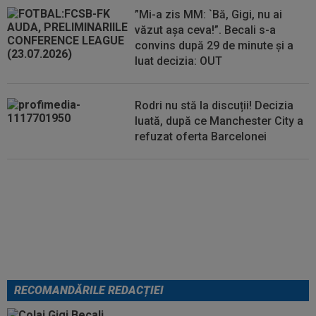
”Mi-a zis MM: `Bă, Gigi, nu ai
văzut așa ceva!”. Becali s-a
convins după 29 de minute și a
luat decizia: OUT
Rodri nu stă la discuții! Decizia
luată, după ce Manchester City a
refuzat oferta Barcelonei
FOTO
Mihaela Rădulescu a
fost ”ștearsă complet” și nu s-a
mai putut abține: ”Trebuie să le
fie frică de mine”
RECOMANDĂRILE REDACȚIEI