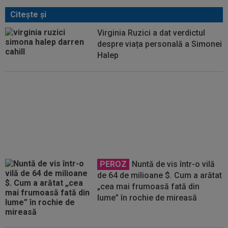
Citeşte şi
Virginia Ruzici a dat verdictul
despre viața personală a Simonei
Halep
Venus Williams, făcută ”praf”
după a 13-a înfrângere la rând:
”Retrage-te! Chiar nu ai bun
simț?”
PEROZ
Nuntă de vis într-o vilă
de 64 de milioane $. Cum a arătat
„cea mai frumoasă fată din
lume” în rochie de mireasă