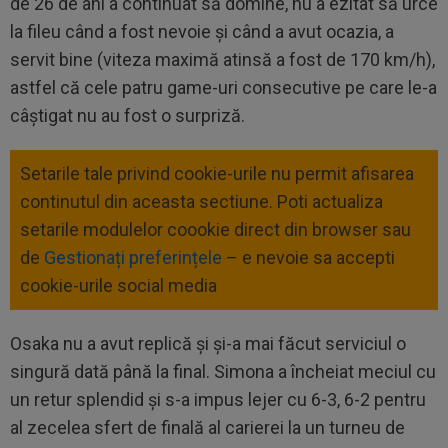
de 26 de ani a continuat să domine, nu a ezitat să urce
la fileu când a fost nevoie şi când a avut ocazia, a
servit bine (viteza maximă atinsă a fost de 170 km/h),
astfel că cele patru game-uri consecutive pe care le-a
câştigat nu au fost o surpriză.
Setarile tale privind cookie-urile nu permit afisarea
continutul din aceasta sectiune. Poti actualiza
setarile modulelor coookie direct din browser sau
de
Gestionați preferințele
– e nevoie sa accepti
cookie-urile social media
Osaka nu a avut replică şi şi-a mai făcut serviciul o
singură dată până la final. Simona a încheiat meciul cu
un retur splendid şi s-a impus lejer cu 6-3, 6-2 pentru
al zecelea sfert de finală al carierei la un turneu de