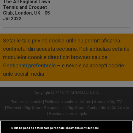
Setarile tale privind cookie-urile nu permit afisarea
continutul din aceasta sectiune. Poti actualiza setarile
modulelor coookie direct din browser sau de
Gestionați preferințele
– e nevoie sa accepti cookie-
urile social media
Copyright © 2026 / DIGI ROMANIA S.A.
Termeni si conditii
Politica de confidentialitate
Abonare Digi TV
Frecvente Digi Sport
Retransmisie Digi Sport
Contact/Info
Codul etic
Gestionați preferințele
Versiune desktop
Nouă ne pasă ca datele tale personale să rămână confidențiale