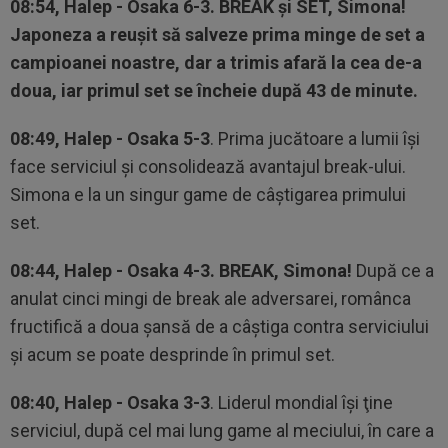
08:54, Halep - Osaka 6-3. BREAK şi SET, Simona!
Japoneza a reuşit să salveze prima minge de set a
campioanei noastre, dar a trimis afară la cea de-a
doua, iar primul set se încheie după 43 de minute.
08:49, Halep - Osaka 5-3
. Prima jucătoare a lumii îşi
face serviciul şi consolidează avantajul break-ului.
Simona e la un singur game de câştigarea primului
set.
08:44, Halep - Osaka 4-3. BREAK, Simona!
După ce a
anulat cinci mingi de break ale adversarei, românca
fructifică a doua şansă de a câştiga contra serviciului
şi acum se poate desprinde în primul set.
08:40, Halep - Osaka 3-3
. Liderul mondial îşi ţine
serviciul, după cel mai lung game al meciului, în care a