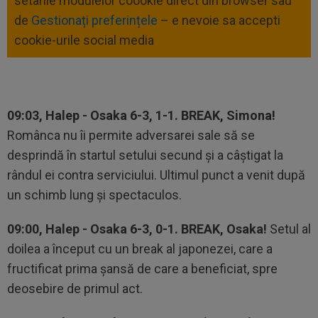
setarile modulelor coookie direct din browser sau
de
Gestionați preferințele
– e nevoie sa accepti
cookie-urile social media
09:03, Halep - Osaka 6-3, 1-1. BREAK, Simona!
Românca nu îi permite adversarei sale să se
desprindă în startul setului secund şi a câştigat la
rândul ei contra serviciului. Ultimul punct a venit după
un schimb lung şi spectaculos.
09:00, Halep - Osaka 6-3, 0-1. BREAK, Osaka!
Setul al
doilea a început cu un break al japonezei, care a
fructificat prima şansă de care a beneficiat, spre
deosebire de primul act.