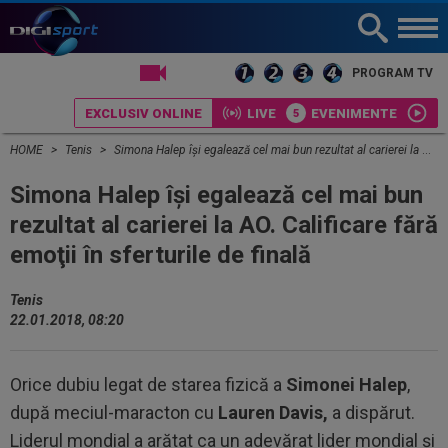
LIVE TV
PROGRAM TV
EXCLUSIV ONLINE
LIVE
EVENIMENTE
HOME
Tenis
Simona Halep îşi egalează cel mai bun rezultat al carierei la AO. Calificare fără emoţii în sferturile de finală
Simona Halep îşi egalează cel mai bun
rezultat al carierei la AO. Calificare fără
emoţii în sferturile de finală
Tenis
22.01.2018, 08:20
Orice dubiu legat de starea fizică a
Simonei Halep
,
după meciul-maracton cu
Lauren Davis,
a dispărut.
Liderul mondial a arătat ca un adevărat lider mondial şi