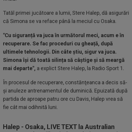
Tatăl primei jucătoare a lumii, Stere Halep, dă asigurări
că Simona se va reface până la meciul cu Osaka.
"Cu siguranță va juca în următorul meci, acum e în
recuperare. Se fac proceduri cu gheață, după
ultimele tehnologii. Din câte știu, sigur va juca.
Simona își dă toată silința să câștige și să meargă
mai departe",
a explict Stere Halep, la Radio Sport 1.
În procesul de recuperare, constănţeanca a decis să-
şi anuleze antrenamentul de duminică. Epuizată după
partida de aproape patru ore cu Davis, Halep vrea să
fie cât mai odihnită luni.
Halep - Osaka, LIVE TEXT la Australian