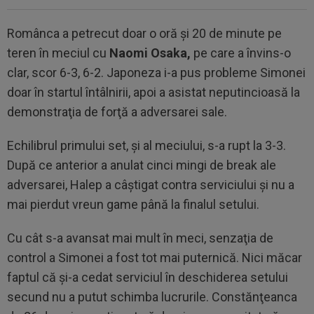
Românca a petrecut doar o oră şi 20 de minute pe
teren în meciul cu
Naomi Osaka,
pe care a învins-o
clar, scor 6-3, 6-2. Japoneza i-a pus probleme Simonei
doar în startul întâlnirii, apoi a asistat neputincioasă la
demonstraţia de forţă a adversarei sale.
Echilibrul primului set, şi al meciului, s-a rupt la 3-3.
După ce anterior a anulat cinci mingi de break ale
adversarei, Halep a câştigat contra serviciului şi nu a
mai pierdut vreun game până la finalul setului.
Cu cât s-a avansat mai mult în meci, senzaţia de
control a Simonei a fost tot mai puternică. Nici măcar
faptul că şi-a cedat serviciul în deschiderea setului
secund nu a putut schimba lucrurile. Constănţeanca