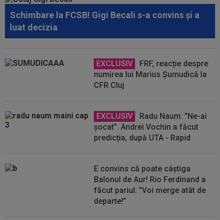
Schimbare la FCSB! Gigi Becali s-a convins și a
luat decizia
EXCLUSIV
FRF, reacție despre
numirea lui Marius Șumudică la
CFR Cluj
EXCLUSIV
Radu Naum: ”Ne-ai
șocat”. Andrei Vochin a făcut
predicția, după UTA - Rapid
E convins că poate câștiga
Balonul de Aur! Rio Ferdinand a
făcut pariul: ”Voi merge atât de
departe!”