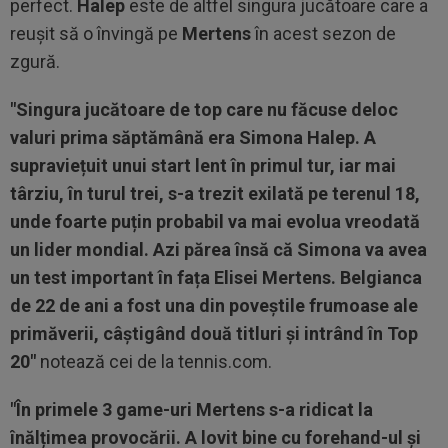
perfect.
Halep
este de altfel singura jucătoare care a
reușit să o învingă pe
Mertens
în acest sezon de
zgură.
"Singura jucătoare de top care nu făcuse deloc
valuri prima săptămână era Simona Halep. A
supraviețuit unui start lent în primul tur, iar mai
târziu, în turul trei, s-a trezit exilată pe terenul 18,
unde foarte puțin probabil va mai evolua vreodată
un lider mondial. Azi părea însă că Simona va avea
un test important în fața Elisei Mertens. Belgianca
de 22 de ani a fost una din poveștile frumoase ale
primăverii, câștigând două titluri și intrând în Top
20"
notează cei de la tennis.com.
"În primele 3 game-uri Mertens s-a ridicat la
înălțimea provocării. A lovit bine cu forehand-ul și