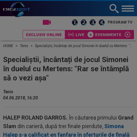
LIVE TV
PROGRAM TV
EXCLUSIV ONLINE
LIVE
EVENIMENTE
HOME
Tenis
Specialiștii, încântați de jocul Simonei în duelul cu Mertens: "Rar se întâmplă să o vezi așa"
Specialiștii, încântați de jocul Simonei
în duelul cu Mertens: "Rar se întâmplă
să o vezi așa"
Tenis
04.06.2018, 16:20
HALEP ROLAND GARROS.
În căutarea primului
Grand
Slam
din carieră, după trei finale pierdute,
Simona
Halep s-a calificat en fanfare în sferturile de finală