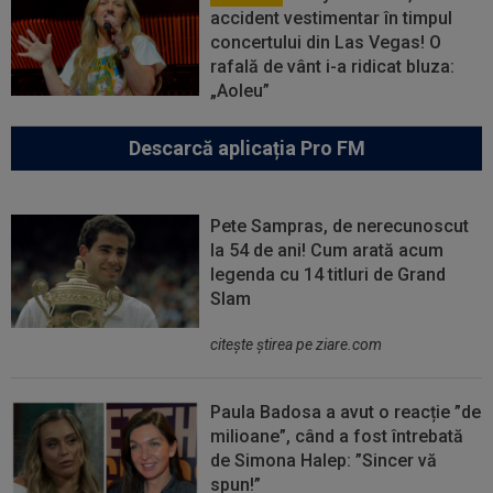
accident vestimentar în timpul
concertului din Las Vegas! O
rafală de vânt i-a ridicat bluza:
„Aoleu”
Descarcă aplicația Pro FM
Pete Sampras, de nerecunoscut
la 54 de ani! Cum arată acum
legenda cu 14 titluri de Grand
Slam
citeşte ştirea pe ziare.com
Paula Badosa a avut o reacție ”de
milioane”, când a fost întrebată
de Simona Halep: ”Sincer vă
spun!”