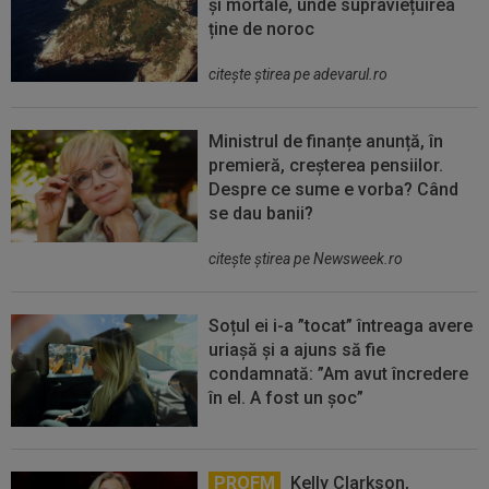
și mortale, unde supraviețuirea
ține de noroc
citeşte ştirea pe adevarul.ro
Ministrul de finanțe anunță, în
premieră, creșterea pensiilor.
Despre ce sume e vorba? Când
se dau banii?
citeşte ştirea pe Newsweek.ro
Soțul ei i-a ”tocat” întreaga avere
uriașă și a ajuns să fie
condamnată: ”Am avut încredere
în el. A fost un șoc”
PROFM
Kelly Clarkson,