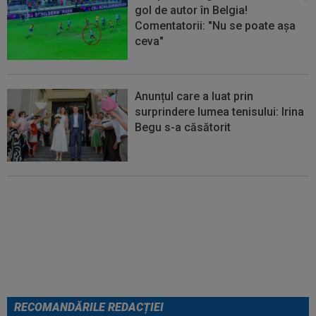
gol de autor în Belgia!
Comentatorii: "Nu se poate așa
ceva"
Anunțul care a luat prin
surprindere lumea tenisului: Irina
Begu s-a căsătorit
VIDEO
Universitatea Craiova -
FC Argeș 0-1. Golul din minutul 7
a decis meciul. Campioana a
ratat din toate pozițiile
RECOMANDĂRILE REDACȚIEI