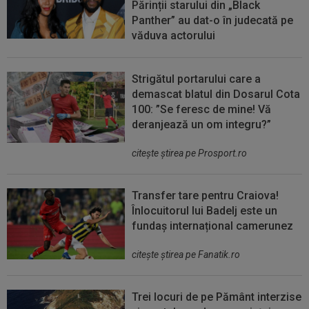
Părinții starului din „Black
Panther” au dat-o în judecată pe
văduva actorului
Strigătul portarului care a
demascat blatul din Dosarul Cota
100: ”Se feresc de mine! Vă
deranjează un om integru?”
citeşte ştirea pe Prosport.ro
Transfer tare pentru Craiova!
Înlocuitorul lui Badelj este un
fundaș internațional camerunez
citeşte ştirea pe Fanatik.ro
Trei locuri de pe Pământ interzise