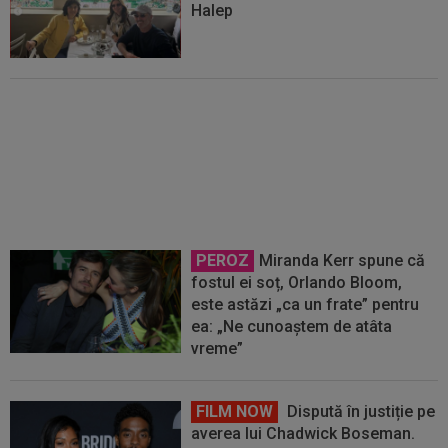
Halep
Anunț important pentru Sorana
Cîrstea
PEROZ
Miranda Kerr spune că
fostul ei soț, Orlando Bloom,
este astăzi „ca un frate” pentru
ea: „Ne cunoaștem de atâta
vreme”
FILM NOW
Dispută în justiție pe
averea lui Chadwick Boseman.