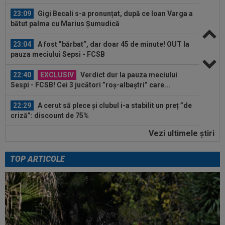
23:09
Gigi Becali s-a pronunțat, după ce Ioan Varga a
bătut palma cu Marius Șumudică
23:04
A fost ”bărbat”, dar doar 45 de minute! OUT la
pauza meciului Sepsi - FCSB
22:40
EXCLUSIV
Verdict dur la pauza meciului
Sespi - FCSB! Cei 3 jucători ”roș-albaștri” care...
22:29
A cerut să plece și clubul i-a stabilit un preț ”de
criză”: discount de 75%
Vezi ultimele ştiri
22:28
Atacantul din SuperLiga ”mai bun decât
Bîrligea”! ”Nu l-am vinde sub 5 milioane...
TOP ARTICOLE
22:27
A fost la meciul din această etapă și nu s-a
putut abține: ”Să vă fie rușine...
23:11
VIDEO
Matei Popa, gafă uriașă în Sepsi -
FCSB