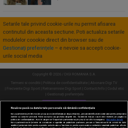
Setarile tale privind cookie-urile nu permit afisarea
continutul din aceasta sectiune. Poti actualiza setarile
modulelor coookie direct din browser sau de
Gestionați preferințele
– e nevoie sa accepti cookie-
urile social media
Copyright © 2026 / DIGI ROMANIA S.A.
Termeni si conditii
Politica de confidentialitate
Abonare Digi TV
Frecvente Digi Sport
Retransmisie Digi Sport
Contact/Info
Codul etic
Gestionați preferințele
Versiune desktop
Nouă ne pasă ca datele tale personale să rămână confidențiale
Noi și partenerii noștri
30
stocăm și/sau accesăm informații pe dispozitivul dvs., precum identificatorii cookie unici pentru prelucrarea
datelor cu caracter personal. Puteți accepta sau gestiona alegerile dvs. făcând clic mai jos sau în orice moment, pe pagina cu
politica de confidențialitate. Aceste alegeri vor fi raportate partenerilor noștri și nu vă vor afecta navigarea.
Mai multe detalii
Noi si partenerii nostri (retelele de socializare si agentiile de publicitate partenere, precum si furnizorii nostri de servicii de date
analitice) prelucram date pentru a permite website-ului sa functioneze, pentru a personaliza continutul si anunturile publicitare afisate