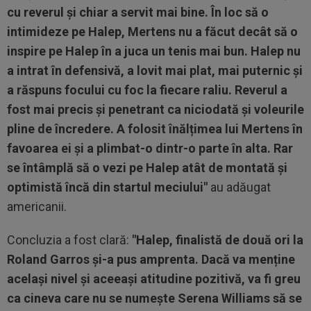
cu reverul și chiar a servit mai bine. În loc să o
intimideze pe Halep, Mertens nu a făcut decât să o
inspire pe Halep în a juca un tenis mai bun. Halep nu
a intrat în defensivă, a lovit mai plat, mai puternic și
a răspuns focului cu foc la fiecare raliu. Reverul a
fost mai precis și penetrant ca niciodată și voleurile
pline de încredere. A folosit înălțimea lui Mertens în
favoarea ei și a plimbat-o dintr-o parte în alta. Rar
se întâmplă să o vezi pe Halep atât de montată și
optimistă încă din startul meciului"
au adăugat
americanii.
Concluzia a fost clară:
"Halep, finalistă de două ori la
Roland Garros și-a pus amprenta. Dacă va menține
același nivel și aceeași atitudine pozitivă, va fi greu
ca cineva care nu se numește Serena Williams să se