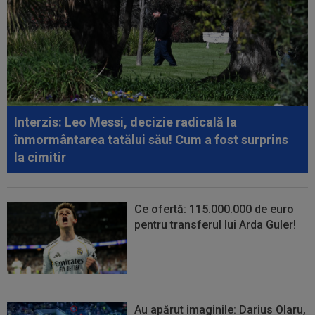
23:10
LIVE VIDEO&TEXT
Sepsi - FCSB 0-0.
Presiune la ambele porți pe final de meci
23:09
Gigi Becali s-a pronunțat, după ce Ioan Varga a
bătut palma cu Marius Șumudică
23:04
A fost ”bărbat”, dar doar 45 de minute! OUT la
pauza meciului Sepsi - FCSB
Interzis: Leo Messi, decizie radicală la
22:40
EXCLUSIV
Verdict dur la pauza meciului
înmormântarea tatălui său! Cum a fost surprins
Sespi - FCSB! Cei 3 jucători ”roș-albaștri” care...
la cimitir
Ce ofertă: 115.000.000 de euro
pentru transferul lui Arda Guler!
Au apărut imaginile: Darius Olaru,