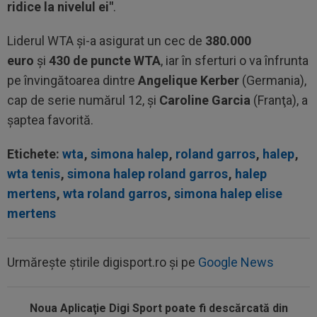
ridice la nivelul ei"
.
Liderul WTA şi-a asigurat un cec de
380.000
euro
şi
430 de puncte WTA
, iar în sferturi o va înfrunta
pe învingătoarea dintre
Angelique Kerber
(Germania),
cap de serie numărul 12, şi
Caroline Garcia
(Franţa), a
şaptea favorită.
Etichete:
wta
,
simona halep
,
roland garros
,
halep
,
wta tenis
,
simona halep roland garros
,
halep
mertens
,
wta roland garros
,
simona halep elise
mertens
Urmărește știrile digisport.ro și pe
Google News
Noua Aplicaţie Digi Sport poate fi descărcată din