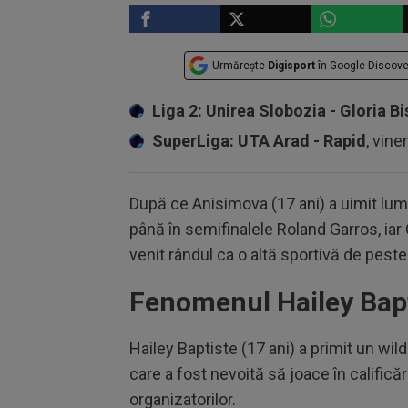
Urmărește
Digisport
în Google Discove
Liga 2: Unirea Slobozia - Gloria Bi
SuperLiga: UTA Arad - Rapid
, vine
După ce Anisimova (17 ani) a uimit lum
până în semifinalele Roland Garros, iar 
venit rândul ca o altă sportivă de pest
Fenomenul Hailey Bap
Hailey Baptiste (17 ani) a primit un wil
care a fost nevoită să joace în calificăr
organizatorilor.