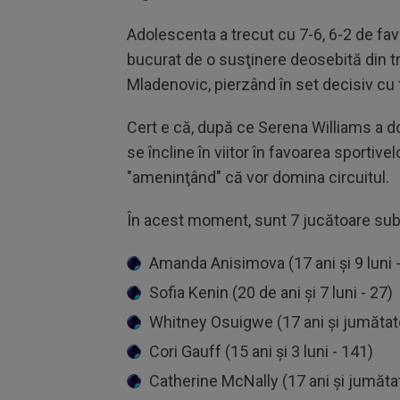
Adolescenta a trecut cu 7-6, 6-2 de favo
bucurat de o susţinere deosebită din tri
Mladenovic, pierzând în set decisiv cu 
Cert e că, după ce Serena Williams a do
se încline în viitor în favoarea sportiv
"ameninţând" că vor domina circuitul.
În acest moment, sunt 7 jucătoare sub 
Amanda Anisimova (17 ani şi 9 luni -
Sofia Kenin (20 de ani şi 7 luni - 27)
Whitney Osuigwe (17 ani şi jumătat
Cori Gauff (15 ani şi 3 luni - 141)
Catherine McNally (17 ani şi jumăta