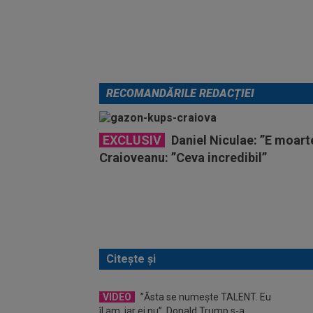
RECOMANDĂRILE REDACȚIEI
EXCLUSIV
Daniel Niculae: ”E moarte
Craioveanu: ”Ceva incredibil”
Citește și
VIDEO
”Ăsta se numește TALENT. Eu
îl am, iar ei nu”. Donald Trump s-a