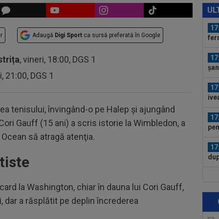
Mou
UL
Flo
17
r
Adaugă
Digi Sport
ca sursă preferată în Google
fer
înai
17
strița
, vineri, 18:00, DGS 1
șan
ri, 21:00, DGS 1
de.
17
ive
mut
ea tenisului, învingând-o pe Halep şi ajungând
17
Cori Gauff (15 ani) a scris istorie la Wimbledon, a
pen
e Ocean să atragă atenţia.
Rea
17
dup
tiste
rez
17
dcard la Washington, chiar în dauna lui Cori Gauff,
moa
”Ce
i, dar a răsplătit pe deplin încrederea
17
ami