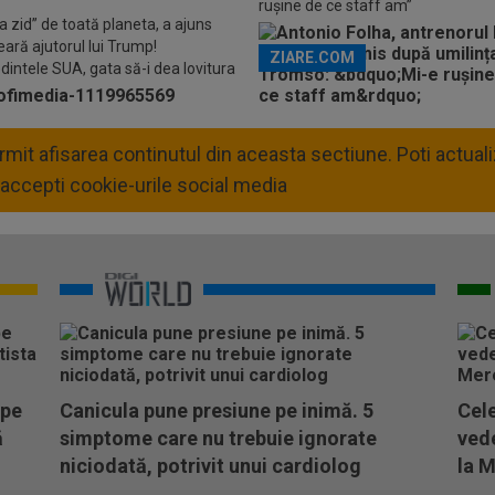
rușine de ce staff am”
a zid” de toată planeta, a ajuns
eară ajutorul lui Trump!
ZIARE.COM
dintele SUA, gata să-i dea lovitura
ație
permit afisarea continutul din aceasta sectiune. Poti actua
accepti cookie-urile social media
 pe
Canicula pune presiune pe inimă. 5
Cele
ă
simptome care nu trebuie ignorate
vede
niciodată, potrivit unui cardiolog
la M