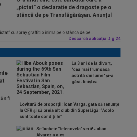
„pictat” o declarație de dragoste pe o
stâncă de pe Transfăgărășan. Anunțul
tat” cu spray graffiti o inimă pe o stâncă de pe...
Descarcă aplicația Digi24
La 3 ani de la divorț,
"cea mai frumoasă
ile
actriță din lume" și-a
at
găsit liniștea
 a fi
Lovitură de proporții: Ioan Varga, gata să renunțe
la CFR și să preia alt club din SuperLigă: ”Acolo
sunt toate condițiile”
Se încheie "telenovela" verii! Julian
Alvarez a ales