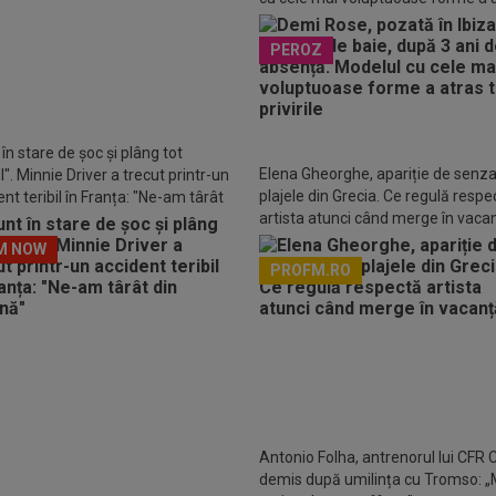
toate privirile
enție la cel mai înalt nivel: Macron
PEROZ
s STOP și l-a sunat pe ”inamicul
c numărul 1”! Trump, ultima
nță
în stare de șoc și plâng tot
Elena Gheorghe, apariție de senza
". Minnie Driver a trecut printr-un
plajele din Grecia. Ce regulă respe
nt teribil în Franța: "Ne-am târât
artista atunci când merge în vaca
așină"
M NOW
PROFM.RO
Descarcă aplicația Pr
Antonio Folha, antrenorul lui CFR C
demis după umilința cu Tromso: „