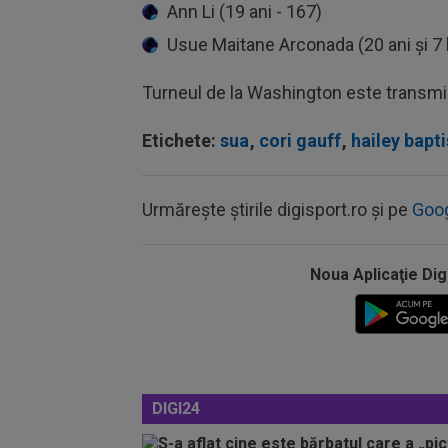
Ann Li (19 ani - 167)
Usue Maitane Arconada (20 ani şi 7 l
Turneul de la Washington este transmis î
Etichete:
sua
,
cori gauff
,
hailey bapti
Urmărește știrile digisport.ro și pe
Goo
Noua Aplicaţie Dig
DIGI24