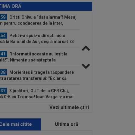
rinho, enervat la culme de
TIMA ORĂ
rentino...
:59
Cristi Chivu a ”dat alarma”! Mesaj
m pentru conducerea de la Inter,
nte...
:54
Petit i-a spus-o direct: nicio
să la Balonul de Aur, deși a marcat 73
..
:41
”Informații șocante au ieșit la
ală!”. Nimeni nu se aștepta la
area...
:38
Morientes îi trage la răspundere
tru ratarea transferului: "E clar că
l...
:37
3 jucători, OUT de la CFR Cluj,
ă 0-5 cu Tromso! Ioan Varga n-a mai
istat...
Vezi ultimele ştiri
:29
EXCLUSIV
Daniel Niculae: ”E
rtea fotbalului!”. Gică Craioveanu:
va incredibil”
Cele mai citite
Ultima oră
:27
Bayern - Aston Villa 2-1, într-un
cal de cinci stele! Englezii, învinși...