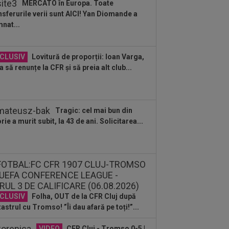
MERCATO în Europa. Toate
nsferurile verii sunt AICI! Yan Diomande a
:13
S-au stabilit meciurile din turul 3
nat...
Cupei României. Cu cine joacă Steaua,
..
:00
LIVE VIDEO&SCORE
Unirea
CLUSIV
Lovitură de proporții: Ioan Varga,
bozia - Gloria Bistrița 0-0, ACUM, DGS
a să renunțe la CFR și să preia alt club...
Programul complet al etapei...
:59
A început "showul" la Real Madrid:
rinho, enervat la culme de
rentino...
Tragic: cel mai bun din
:59
Cristi Chivu a ”dat alarma”! Mesaj
orie a murit subit, la 43 de ani. Solicitarea...
m pentru conducerea de la Inter,
nte...
:54
Petit i-a spus-o direct: nicio
să la Balonul de Aur, deși a marcat 73
..
:41
”Informații șocante au ieșit la
ală!”. Nimeni nu se aștepta la
area...
CLUSIV
Folha, OUT de la CFR Cluj după
astrul cu Tromso! ”Îi dau afară pe toți!”...
VIDEO
CFR Cluj - Tromso 0-5 |