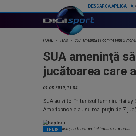
DESCARCĂ APLICAȚIA
Lionel Messi, primul meci jucat în SUA după Cupa Mondială! Ce notă a primit
HOME
Tenis
SUA ameninţă să domine tenisul mondial
SUA ameninţă să 
jucătoarea care 
01.08.2019, 11:04
SUA au viitor în tenisul feminin. Hailey
Americancele au nu mai puţin de 7 juc
Hailey Baptiste, un fenoment al tenisului mondial
TENIS