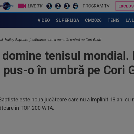
LIVE TV
PROGRAM TV
EXCLUS
În sfârșit! Robert Lewandowski a spart gheața în SUA, după transferul de la Barcelona
Daniel Niculae: ”E moartea fotbalului!”
VIDEO
SUPERLIGA
CM2026
TENIS
LA 
17
pen
Rea
. Hailey Baptiste, jucătoarea care a pus-o în umbră pe Cori Gauff
17
dup
domine tenisul mondial. H
rez
17
a pus-o în umbră pe Cori 
moa
”Ce
17
ami
17
 Baptiste este noua jucătoare care nu a împlinit 18 ani cu 
al 
ătoare în TOP 200 WTA.
CS.
18
Slo
1. 
17