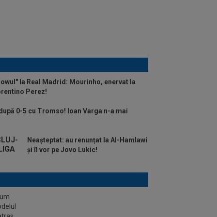
howul" la Real Madrid: Mourinho, enervat la
orentino Perez!
, după 0-5 cu Tromso! Ioan Varga n-a mai
Neașteptat: au renunțat la Al-Hamlawi
și îl vor pe Jovo Lukic!
stum
odelul
atras