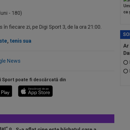
Umi
ca ș
uni - 180)
n fiecare zi, pe Digi Sport 3, de la ora 21:00.
SO
ste
,
tenis sua
Ar
Da
gle News
i Sport poate fi descărcată din
S-a aflat cine este bărbatul care a