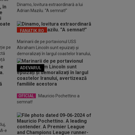
Dinamo, lovitura extraordinară a lui
Adrian Mazilu. ”A semnat!"
FANATIK.RO
Marinarii de pe portavionul USS
ție pe
Abraham Lincoln sunt epuizați și
ctă
demoralizați în largul coastelor Iranului,
nță
avertizează familiile acestora
ADEVARUL
o FM
OFICIAL
Mauricio Pochettino a
semnat!
luj,
Mi-e