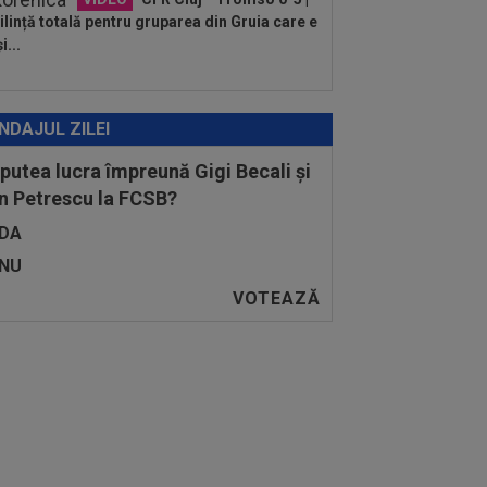
lință totală pentru gruparea din Gruia care e
i...
NDAJUL ZILEI
 putea lucra împreună Gigi Becali și
n Petrescu la FCSB?
DA
NU