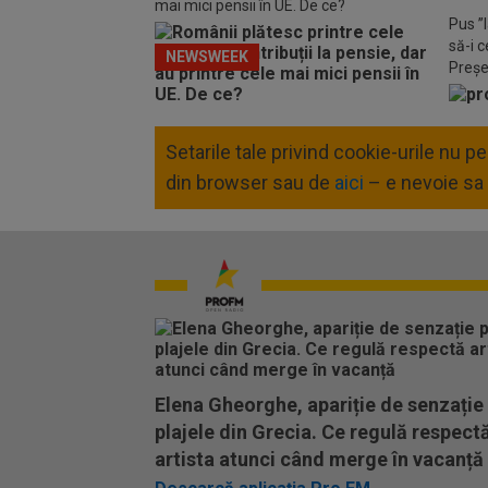
mai mici pensii în UE. De ce?
Pus ”l
să-i c
NEWSWEEK
Preșe
de gr
Setarile tale privind cookie-urile nu 
din browser sau de
aici
– e nevoie sa 
Elena Gheorghe, apariție de senzație
plajele din Grecia. Ce regulă respect
artista atunci când merge în vacanță