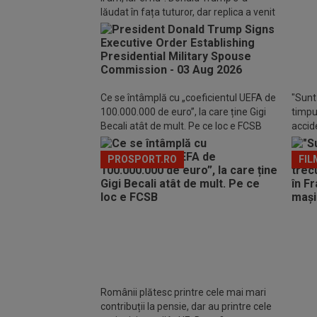
lăudat în fața tuturor, dar replica a venit
Interv
imediat: trișează!
a spu
publi
spera
Ce se întâmplă cu „coeficientul UEFA de
"Sunt 
100.000.000 de euro”, la care ține Gigi
timpul
Becali atât de mult. Pe ce loc e FCSB
accide
din m
PROSPORT.RO
FIL
Românii plătesc printre cele mai mari
contribuții la pensie, dar au printre cele