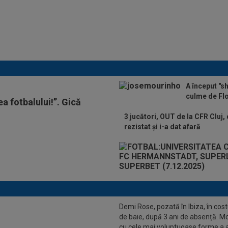
ADIO, FCSB? A spus-o
fără ocolișuri: ”Trebuie
să plece”
A început "s
culme de Fl
a fotbalului!”. Gică
3 jucători, OUT de la CFR Cluj
rezistat și i-a dat afară
Demi Rose, pozată în Ibiza, în co
de baie, după 3 ani de absență. M
cu cele mai voluptuoase forme a 