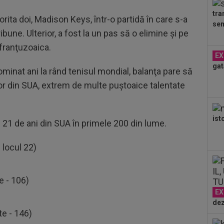
tra
rita doi, Madison Keys, într-o partidă în care s-a
17
sem
al 
bune. Ulterior, a fost la un pas să o elimine şi pe
CS.
franţuzoaica.
18
EX
Slo
gat
1. 
minat ani la rând tenisul mondial, balanţa pare să
17
elor din SUA, extrem de multe puştoaice talentate
Mou
Flo
17
ist
fer
21 de ani din SUA în primele 200 din lume.
înai
17
 locul 22)
șan
de.
17
e - 106)
ive
mut
EX
dez
te - 146)