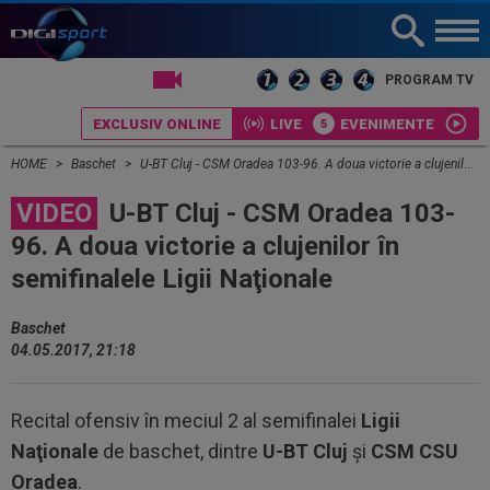
LIVE TV
PROGRAM TV
EXCLUSIV ONLINE
LIVE
EVENIMENTE
HOME
Baschet
U-BT Cluj - CSM Oradea 103-96. A doua victorie a clujenilor în semifinalele Ligii Naţionale
VIDEO
U-BT Cluj - CSM Oradea 103-
96. A doua victorie a clujenilor în
semifinalele Ligii Naţionale
Baschet
04.05.2017, 21:18
Recital ofensiv în meciul 2 al semifinalei
Ligii
Naţionale
de baschet, dintre
U-BT Cluj
şi
CSM CSU
Oradea
.