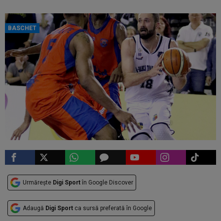
BASCHET
Urmărește
Digi Sport
în Google Discover
Adaugă
Digi Sport
ca sursă preferată în Google