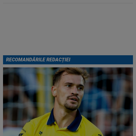
EXCLUSIV
”Mi-a zis MM: `Bă,
Gigi, nu ai văzut așa ceva!”.
Becali s-a convins după 29 de
minute și a luat decizia: OUT
RECOMANDĂRILE REDACȚIEI