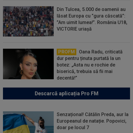
Din Tulcea, 5.000 de oamenii au
lăsat Europa cu ”gura căscată”:
”Am uimit lumea!”. România U18,
VICTORIE uriașă
PROFM
Oana Radu, criticată
dur pentru ținuta purtată la un
botez: „Asta nu e rochie de
biserică, trebuia să fii mai
decentă!”
Descarcă aplicația Pro FM
Senzațional! Cătălin Preda, aur la
Europeanul de natație. Popovici,
doar pe locul 7