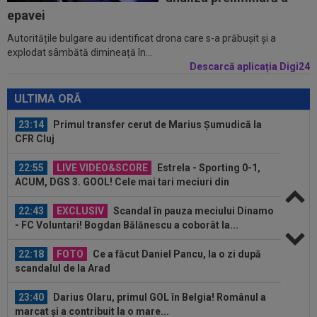
Fortuna Sittard! Olandezii nu...
epavei
Autoritățile bulgare au identificat drona care s-a prăbușit și a
23:30
VIDEO
Dinamo - FC Voluntari 4-0. Elevii lui
explodat sâmbătă dimineață în...
Nuno Campos au dat recital pe ”Arcul de...
Descarcă aplicația Digi24
23:15
VIDEO
Momente de panică la Dinamo - FC
Voluntari! Semne disperate către ambulanță
ULTIMA ORĂ
23:14
Primul transfer cerut de Marius Șumudică la
CFR Cluj
22:55
LIVE VIDEO&SCORE
Estrela - Sporting 0-1,
ACUM, DGS 3. GOOL! Cele mai tari meciuri din
Portugalia...
22:43
EXCLUSIV
Scandal în pauza meciului Dinamo
- FC Voluntari! Bogdan Bălănescu a coborât la...
22:18
FOTO
Ce a făcut Daniel Pancu, la o zi după
scandalul de la Arad
23:40
Darius Olaru, primul GOL în Belgia! Românul a
marcat și a contribuit la o mare...