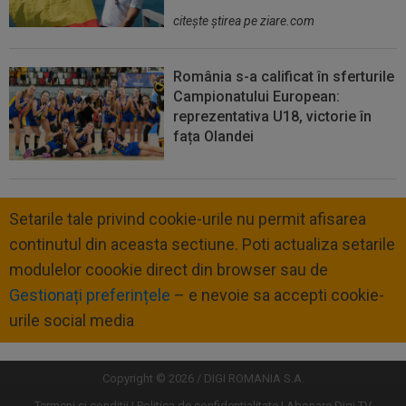
citeşte ştirea pe ziare.com
România s-a calificat în sferturile
Campionatului European:
reprezentativa U18, victorie în
fața Olandei
Setarile tale privind cookie-urile nu permit afisarea
continutul din aceasta sectiune. Poti actualiza setarile
modulelor coookie direct din browser sau de
Gestionați preferințele
– e nevoie sa accepti cookie-
urile social media
Copyright © 2026 / DIGI ROMANIA S.A.
Termeni si conditii
Politica de confidentialitate
Abonare Digi TV