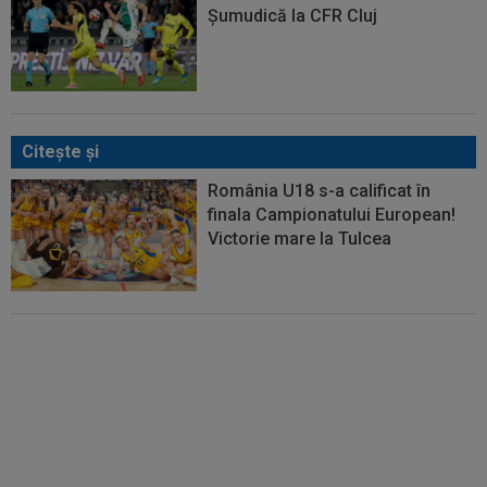
Șumudică la CFR Cluj
Citeşte şi
România U18 s-a calificat în
finala Campionatului European!
Victorie mare la Tulcea
România - Lituania: ”Cel mai
important meci”. Apelul făcut
înaintea jocului din semifinalele
FIBA U18 Women’s EuroBasket
2026