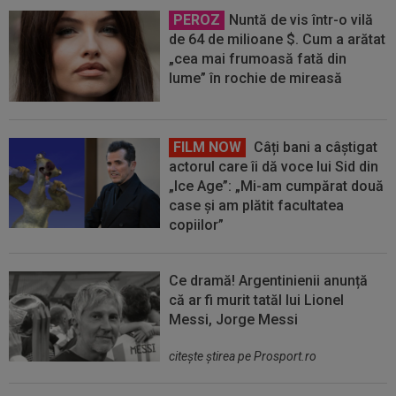
PEROZ
Nuntă de vis într-o vilă
de 64 de milioane $. Cum a arătat
„cea mai frumoasă fată din
lume” în rochie de mireasă
FILM NOW
Câți bani a câștigat
actorul care îi dă voce lui Sid din
„Ice Age”: „Mi-am cumpărat două
case și am plătit facultatea
copiilor”
Ce dramă! Argentinienii anunță
că ar fi murit tatăl lui Lionel
Messi, Jorge Messi
citeşte ştirea pe Prosport.ro