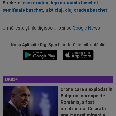
Etichete:
csm oradea
,
liga nationala baschet
,
semifinale baschet
,
u bt cluj
,
cluj oradea baschet
23:15
VIDEO
Momente de panică la Dinamo - FC
Voluntari! Semne disperate către ambulanță
Urmărește știrile digisport.ro și pe
Google News
23:14
Primul transfer cerut de Marius Șumudică la
CFR Cluj
Noua Aplicaţie Digi Sport poate fi descărcată din
22:55
LIVE VIDEO&SCORE
Estrela - Sporting 0-1,
ACUM, DGS 3. GOOL! Cele mai tari meciuri din
Portugalia...
22:43
EXCLUSIV
Scandal în pauza meciului Dinamo
- FC Voluntari! Bogdan Bălănescu a coborât la...
DIGI24
22:18
FOTO
Ce a făcut Daniel Pancu, la o zi după
scandalul de la Arad
Drona care a explodat în
Bulgaria, aproape de
23:40
Darius Olaru, primul GOL în Belgia! Românul a
România, a fost
marcat și a contribuit la o mare...
identificată. Ce arată
23:32
Nota primită de Dennis Man, după ”nebunia” cu
analiza preliminară a