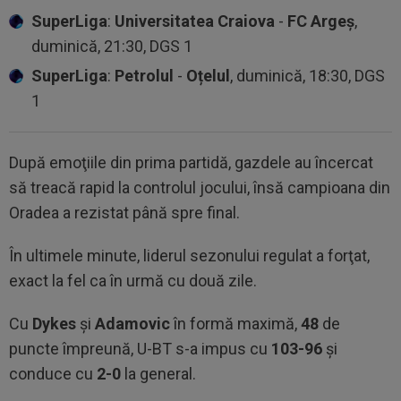
SuperLiga
:
Universitatea Craiova
-
FC Argeș
,
duminică, 21:30, DGS 1
SuperLiga
:
Petrolul
-
Oțelul
, duminică, 18:30, DGS
1
După emoţiile din prima partidă, gazdele au încercat
să treacă rapid la controlul jocului, însă campioana din
Oradea a rezistat până spre final.
În ultimele minute, liderul sezonului regulat a forţat,
exact la fel ca în urmă cu două zile.
Cu
Dykes
şi
Adamovic
în formă maximă,
48
de
puncte împreună, U-BT s-a impus cu
103-96
şi
conduce cu
2-0
la general.