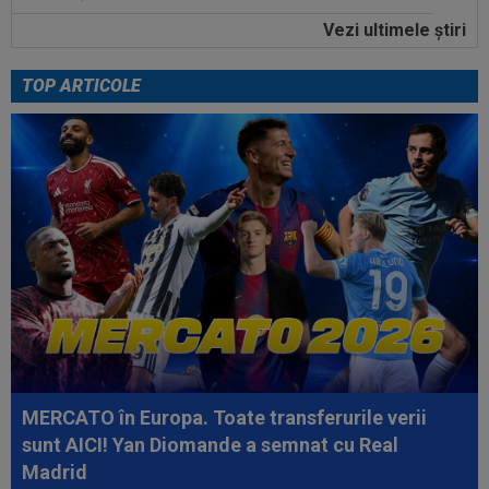
Vezi ultimele ştiri
23:32
Nota primită de Dennis Man, după ”nebunia” cu
Fortuna Sittard! Olandezii nu...
TOP ARTICOLE
23:30
VIDEO
Dinamo - FC Voluntari 4-0. Elevii lui
Nuno Campos au dat recital pe ”Arcul de...
23:15
VIDEO
Momente de panică la Dinamo - FC
Voluntari! Semne disperate către ambulanță
23:14
Primul transfer cerut de Marius Șumudică la
CFR Cluj
MERCATO în Europa. Toate transferurile verii
sunt AICI! Yan Diomande a semnat cu Real
Madrid