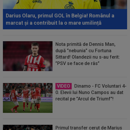
Darius Olaru, primul GOL în Belgia! Românul a
marcat și a contribuit la o mare umilință
Nota primită de Dennis Man,
după ”nebunia” cu Fortuna
Sittard! Olandezii nu s-au ferit:
”PSV se face de râs”
VIDEO
Dinamo - FC Voluntari 4-
0. Elevii lui Nuno Campos au dat
recital pe ”Arcul de Triumf”!
Primul transfer cerut de Marius