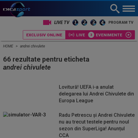
LIVE TV
PROGRAM TV
EXCLUSIV ONLINE
LIVE
EVENIMENTE
HOME
andrei chivulete
66 rezultate pentru eticheta
andrei chivulete
Lovitură! UEFA i-a anulat
delegarea lui Andrei Chivulete din
Europa League
Radu Petrescu și Andrei Chivulete
nu au trecut testele pentru noul
sezon din SuperLiga! Anunțul
CCA