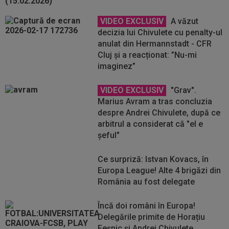
VIDEO EXCLUSIV
A văzut
decizia lui Chivulete cu penalty-ul
anulat din Hermannstadt - CFR
Cluj și a reacționat: ”Nu-mi
imaginez”
VIDEO EXCLUSIV
"Grav".
Marius Avram a tras concluzia
despre Andrei Chivulete, după ce
arbitrul a considerat că "el e
șeful"
Ce surpriză: Istvan Kovacs, în
Europa League! Alte 4 brigăzi din
România au fost delegate
Încă doi români în Europa!
Delegările primite de Horațiu
Feșnic și Andrei Chivulete