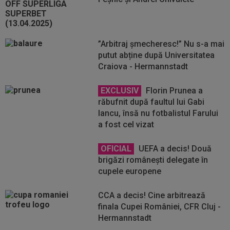
”Arbitraj șmecheresc!” Nu s-a mai
putut abține după Universitatea
Craiova - Hermannstadt
EXCLUSIV
Florin Prunea a
răbufnit după faultul lui Gabi
Iancu, însă nu fotbalistul Farului
a fost cel vizat
OFICIAL
UEFA a decis! Două
brigăzi românești delegate în
cupele europene
CCA a decis! Cine arbitrează
finala Cupei României, CFR Cluj -
Hermannstadt