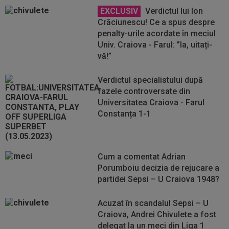
EXCLUSIV
Verdictul lui Ion
Crăciunescu! Ce a spus despre
penalty-urile acordate în meciul
Univ. Craiova - Farul: ”Ia, uitați-
vă!”
Verdictul specialistului după
fazele controversate din
Universitatea Craiova - Farul
Constanța 1-1
Cum a comentat Adrian
Porumboiu decizia de rejucare a
partidei Sepsi – U Craiova 1948?
Acuzat în scandalul Sepsi – U
Craiova, Andrei Chivulete a fost
delegat la un meci din Liga 1