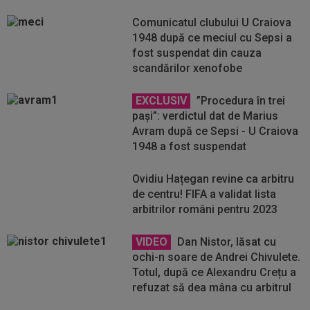
Comunicatul clubului U Craiova
1948 după ce meciul cu Sepsi a
fost suspendat din cauza
scandărilor xenofobe
EXCLUSIV
”Procedura în trei
pași”: verdictul dat de Marius
Avram după ce Sepsi - U Craiova
1948 a fost suspendat
Ovidiu Hațegan revine ca arbitru
de centru! FIFA a validat lista
arbitrilor români pentru 2023
VIDEO
Dan Nistor, lăsat cu
ochi-n soare de Andrei Chivulete.
Totul, după ce Alexandru Crețu a
refuzat să dea mâna cu arbitrul