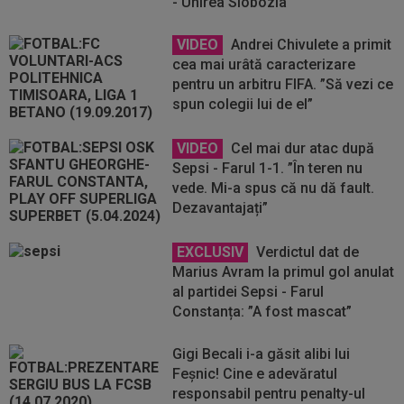
- Unirea Slobozia
VIDEO
Andrei Chivulete a primit
cea mai urâtă caracterizare
pentru un arbitru FIFA. ”Să vezi ce
spun colegii lui de el”
VIDEO
Cel mai dur atac după
Sepsi - Farul 1-1. ”În teren nu
vede. Mi-a spus că nu dă fault.
Dezavantajați”
EXCLUSIV
Verdictul dat de
Marius Avram la primul gol anulat
al partidei Sepsi - Farul
Constanța: ”A fost mascat”
Gigi Becali i-a găsit alibi lui
Feșnic! Cine e adevăratul
responsabil pentru penalty-ul