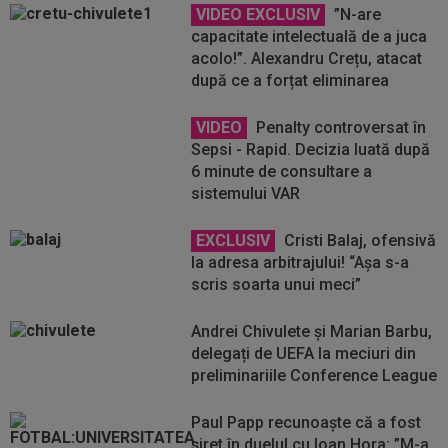
VIDEO EXCLUSIV
”N-are
capacitate intelectuală de a juca
acolo!”. Alexandru Crețu, atacat
după ce a forțat eliminarea
VIDEO
Penalty controversat în
Sepsi - Rapid. Decizia luată după
6 minute de consultare a
sistemului VAR
EXCLUSIV
Cristi Balaj, ofensivă
la adresa arbitrajului! “Așa s-a
scris soarta unui meci”
Andrei Chivulete și Marian Barbu,
delegați de UEFA la meciuri din
preliminariile Conference League
Paul Papp recunoaște că a fost
șiret în duelul cu Ioan Hora: ”M-a