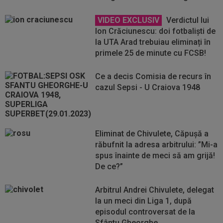
VIDEO EXCLUSIV
Verdictul lui
Ion Crăciunescu: doi fotbaliști de
la UTA Arad trebuiau eliminați în
primele 25 de minute cu FCSB!
Ce a decis Comisia de recurs în
cazul Sepsi - U Craiova 1948
Eliminat de Chivulete, Căpușă a
răbufnit la adresa arbitrului: ”Mi-a
spus înainte de meci să am grijă!
De ce?”
Arbitrul Andrei Chivulete, delegat
la un meci din Liga 1, după
episodul controversat de la
Sfântu Gheorghe