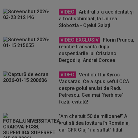
VIDEO
Arbitrul s-a accidentat și
a fost schimbat, la Unirea
Slobozia - Oțelul Galați
VIDEO EXCLUSIV
Florin Prunea,
reacție tranșantă după
suspendările lui Cristiano
Bergodi și Andrei Cordea
VIDEO
Verdictul lui Kyros
Vassaras! Ce a spus șeful CCA
despre golul anulat de Radu
Petrescu. Cea mai ”fierbinte”
fază, evitată!
”Am cheltuit 50 de milioane!” A
vrut să dea lovitura în România,
dar CFR Cluj ”i-a suflat” titlul