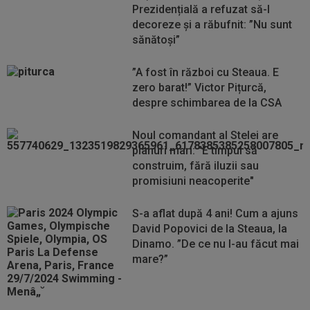
Prezidențială a refuzat să-l
decoreze și a răbufnit: ”Nu sunt
sănătoși”
”A fost în război cu Steaua. E
zero barat!” Victor Pițurcă,
despre schimbarea de la CSA
Noul comandant al Stelei are
planuri mari: "E timpul să
construim, fără iluzii sau
promisiuni neacoperite"
S-a aflat după 4 ani! Cum a ajuns
David Popovici de la Steaua, la
Dinamo. ”De ce nu l-au făcut mai
mare?”