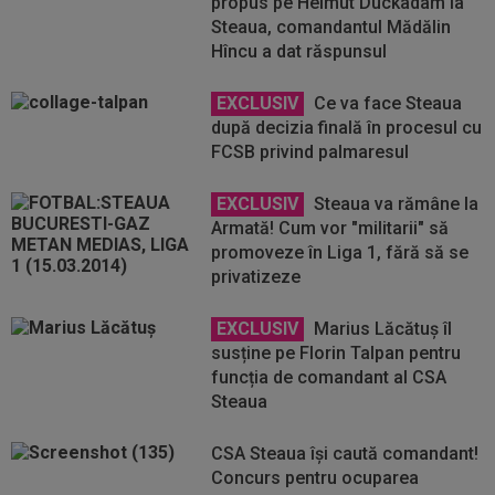
propus pe Helmut Duckadam la
Steaua, comandantul Mădălin
Hîncu a dat răspunsul
EXCLUSIV
Ce va face Steaua
după decizia finală în procesul cu
FCSB privind palmaresul
EXCLUSIV
Steaua va rămâne la
Armată! Cum vor "militarii" să
promoveze în Liga 1, fără să se
privatizeze
EXCLUSIV
Marius Lăcătuș îl
susține pe Florin Talpan pentru
funcția de comandant al CSA
Steaua
CSA Steaua își caută comandant!
Concurs pentru ocuparea