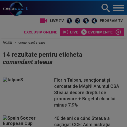
LIVE TV
PROGRAM TV
EXCLUSIV ONLINE
LIVE
EVENIMENTE
HOME
comandant steaua
14 rezultate pentru eticheta
comandant steaua
Florin Talpan, sancționat și
cercetat de MApN! Anunțul CSA
Steaua despre dreptul de
promovare + Bugetul clubului:
minus 7,9%
40 de ani de când Steaua a
câștigat CCE: Administrația