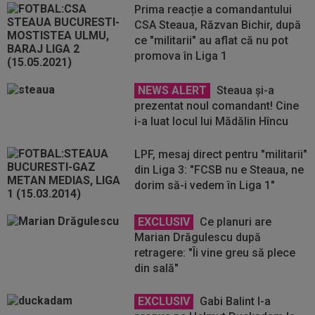
Prima reacție a comandantului
CSA Steaua, Răzvan Bichir, după
ce "militarii" au aflat că nu pot
promova în Liga 1
NEWS ALERT
Steaua și-a
prezentat noul comandant! Cine
i-a luat locul lui Mădălin Hîncu
LPF, mesaj direct pentru "militarii"
din Liga 3: "FCSB nu e Steaua, ne
dorim să-i vedem în Liga 1"
EXCLUSIV
Ce planuri are
Marian Drăgulescu după
retragere: "Îi vine greu să plece
din sală"
EXCLUSIV
Gabi Balint l-a