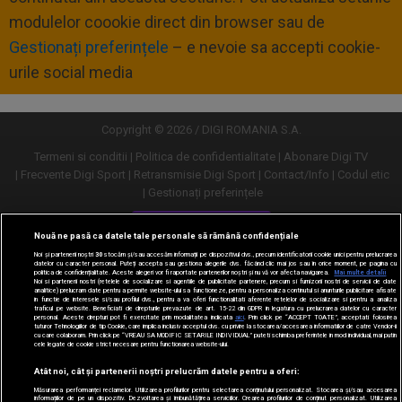
modulelor coookie direct din browser sau de
Gestionați preferințele
– e nevoie sa accepti cookie-
urile social media
Copyright © 2026 / DIGI ROMANIA S.A.
Termeni si conditii
Politica de confidentialitate
Abonare Digi TV
Frecvente Digi Sport
Retransmisie Digi Sport
Contact/Info
Codul etic
Gestionați preferințele
Versiune desktop
Nouă ne pasă ca datele tale personale să rămână confidențiale
Noi și partenerii noștri
30
stocăm și/sau accesăm informații pe dispozitivul dvs., precum identificatorii cookie unici pentru prelucrarea
datelor cu caracter personal. Puteți accepta sau gestiona alegerile dvs. făcând clic mai jos sau în orice moment, pe pagina cu
politica de confidențialitate. Aceste alegeri vor fi raportate partenerilor noștri și nu vă vor afecta navigarea.
Mai multe detalii
Noi si partenerii nostri (retelele de socializare si agentiile de publicitate partenere, precum si furnizorii nostri de servicii de date
analitice) prelucram date pentru a permite website-ului sa functioneze, pentru a personaliza continutul si anunturile publicitare afisate
in functie de interesele si/sau profilul dvs., pentru a va oferi functionalitati aferente retelelor de socializare si pentru a analiza
traficul pe website. Beneficiati de drepturile prevazute de art. 15-22 din GDPR in legatura cu prelucrarea datelor cu caracter
personal. Aceste drepturi pot fi exercitate prin modalitatea indicata
aici
. Prin click pe “ACCEPT TOATE”, acceptati folosirea
tuturor Tehnologiilor de tip Cookie, care implica inclusiv acceptul dvs. cu privire la stocarea/accesarea informatiilor de catre Vendor-ii
cu care colaboram. Prin click pe “VREAU SA MODIFIC SETARILE INDIVIDUAL” puteti schimba preferintele in mod individual, mai putin
cele legate de cookie strict necesare pentru functionarea website-ului.
Atât noi, cât și partenerii noștri prelucrăm datele pentru a oferi:
Măsurarea performanței reclamelor. Utilizarea profilurilor pentru selectarea conținutului personalizat. Stocarea și/sau accesarea
informațiilor de pe un dispozitiv. Dezvoltarea și îmbunătățirea serviciilor. Crearea profilurilor de conținut personalizat. Utilizarea