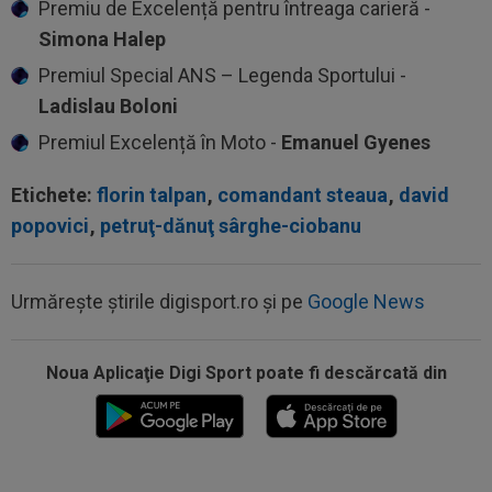
Premiu de Excelență pentru întreaga carieră -
Simona Halep
⁠Premiul Special ANS – Legenda Sportului -
Ladislau Boloni
Premiul Excelență în Moto -
Emanuel Gyenes
Etichete:
florin talpan
,
comandant steaua
,
david
popovici
,
petruţ-dănuţ sârghe-ciobanu
Urmărește știrile digisport.ro și pe
Google News
Noua Aplicaţie Digi Sport poate fi descărcată din
00:20
VIDEO
Alex Musi a dat declarația serii, după
ce Dinamo a învins-o pe FC Voluntari cu...