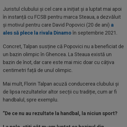
Juristul clubului și cel care a inițiat și a luptat mai apoi
în instanță cu FCSB pentru marca Steaua, a dezvăluit
și motivul pentru care David Popovici (20 de ani)
a
ales să plece la rivala Dinamo
în septembrie 2021.
Concret, Talpan susține că Popovici nu a beneficiat de
un bazin olimpic în Ghencea. La Steaua există un
bazin de înot, dar care este mai mic doar cu câțiva
centimetri față de unul olimpic.
Mai mult, Florin Talpan acuză conducerea clubului și
de lipsa rezultatelor altor secții cu tradiție, cum ar fi
handbalul, spre exemplu.
”De ce nu au rezultate la handbal, la niciun sport?
La polo, știți cât m-am luptat ca bazinul din