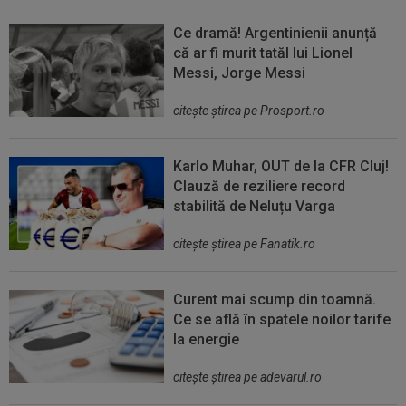
Ce dramă! Argentinienii anunță
că ar fi murit tatăl lui Lionel
Messi, Jorge Messi
citeşte ştirea pe Prosport.ro
Karlo Muhar, OUT de la CFR Cluj!
Clauză de reziliere record
stabilită de Neluțu Varga
citeşte ştirea pe Fanatik.ro
Curent mai scump din toamnă.
Ce se află în spatele noilor tarife
la energie
citeşte ştirea pe adevarul.ro