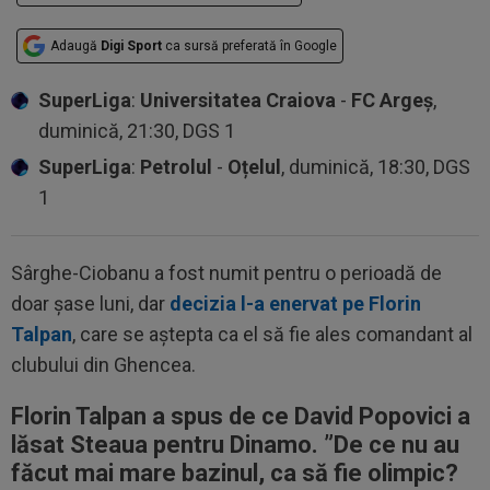
Adaugă
Digi Sport
ca sursă preferată în Google
SuperLiga
:
Universitatea Craiova
-
FC Argeș
,
duminică, 21:30, DGS 1
SuperLiga
:
Petrolul
-
Oțelul
, duminică, 18:30, DGS
1
Sârghe-Ciobanu a fost numit pentru o perioadă de
doar șase luni, dar
decizia l-a enervat pe Florin
Talpan
, care se aștepta ca el să fie ales comandant al
clubului din Ghencea.
Florin Talpan a spus de ce David Popovici a
lăsat Steaua pentru Dinamo. ”De ce nu au
făcut mai mare bazinul, ca să fie olimpic?