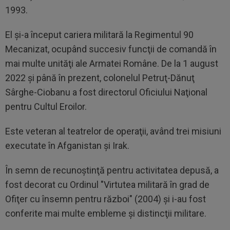
1993.
El şi-a început cariera militară la Regimentul 90
Mecanizat, ocupând succesiv funcţii de comandă în
mai multe unităţi ale Armatei Române. De la 1 august
2022 şi până în prezent, colonelul Petruţ-Dănuţ
Sârghe-Ciobanu a fost directorul Oficiului Naţional
pentru Cultul Eroilor.
Este veteran al teatrelor de operaţii, având trei misiuni
executate în Afganistan şi Irak.
În semn de recunoştinţă pentru activitatea depusă, a
fost decorat cu Ordinul "Virtutea militară în grad de
Ofiţer cu însemn pentru război" (2004) şi i-au fost
conferite mai multe embleme şi distincţii militare.