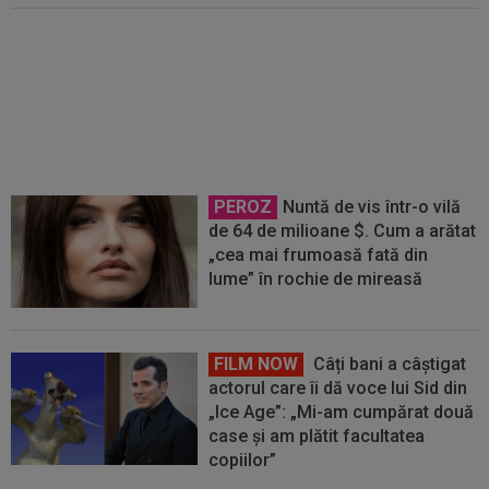
David Popovici le-a transmis
rușilor un mesaj clar
PEROZ
Nuntă de vis într-o vilă
de 64 de milioane $. Cum a arătat
„cea mai frumoasă fată din
lume” în rochie de mireasă
FILM NOW
Câți bani a câștigat
actorul care îi dă voce lui Sid din
„Ice Age”: „Mi-am cumpărat două
case și am plătit facultatea
copiilor”