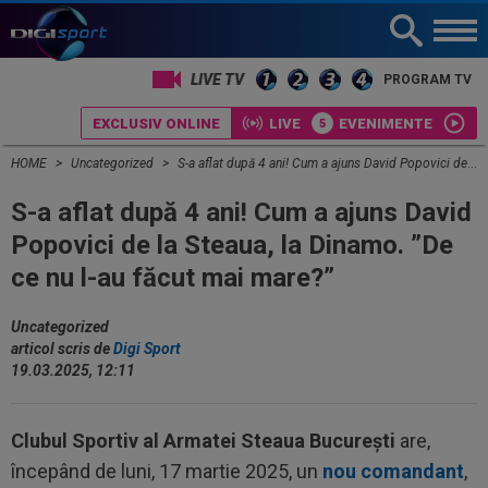
LIVE TV
PROGRAM TV
EXCLUSIV ONLINE
LIVE
EVENIMENTE
HOME
Uncategorized
S-a aflat după 4 ani! Cum a ajuns David Popovici de la Steaua, la Dinamo. ”De ce nu l-au făcut mai mare?”
S-a aflat după 4 ani! Cum a ajuns David
Popovici de la Steaua, la Dinamo. ”De
ce nu l-au făcut mai mare?”
Uncategorized
articol scris de
Digi Sport
19.03.2025, 12:11
Clubul Sportiv al Armatei Steaua București
are,
începând de luni, 17 martie 2025, un
nou comandant
,