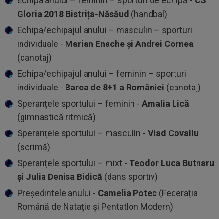
⁠Echipa anului – feminin – sporturi de echipă -
CS
Gloria 2018 Bistrița-Năsăud
(handbal)
⁠Echipa/echipajul anului – masculin – sporturi
individuale -
Marian Enache și Andrei Cornea
(canotaj)
⁠Echipa/echipajul anului – feminin – sporturi
individuale -
Barca de 8+1 a României
(canotaj)
⁠Speranțele sportului – feminin -
Amalia Lică
(gimnastică ritmică)
⁠Speranțele sportului – masculin -
Vlad Covaliu
(scrimă)
⁠Speranțele sportului – mixt -
Teodor Luca Butnaru
și Julia Denisa Bidică
(dans sportiv)
⁠Președintele anului -
Camelia Potec
(Federația
Română de Natație și Pentatlon Modern)