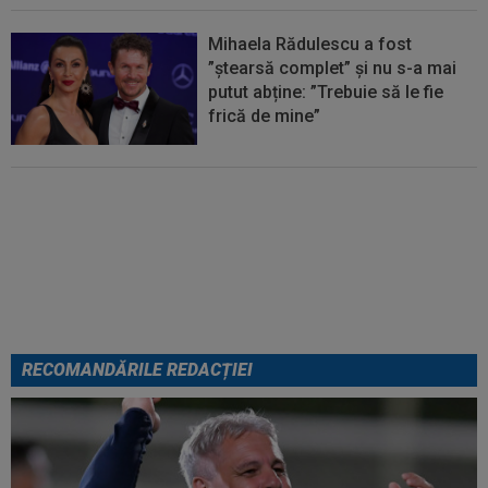
Mihaela Rădulescu a fost
”ștearsă complet” și nu s-a mai
putut abține: ”Trebuie să le fie
frică de mine”
Cel mai bine plătit jucător din
SuperLigă a devenit liber! Gigi
Becali spunea: ”Pregătesc o
bombă! Bani mulți”
RECOMANDĂRILE REDACȚIEI