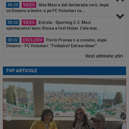
00:20
VIDEO
Alex Musi a dat declarația serii, după
ce Dinamo a învins-o pe FC Voluntari cu...
00:20
VIDEO
Estrela - Sporting 2-2. Meci
spectaculos! Ianis Stoica a fost titular. Cele mai...
00:02
EXCLUSIV
Florin Prunea s-a convins, după
Dinamo - FC Voluntari: ”Fotbalist! Extraordinar”
Vezi ultimele ştiri
00:00
Ion Gheorghe a rupt tăcerea, după ce a
provocat penalty-ul din care Dinamo a...
TOP ARTICOLE
23:58
EXCLUSIV
Salariul lui Marius Șumudică la
CFR Cluj. Peste Pancu la Rapid și de două ori...
00:39
Reacția total neașteptată a lui Nuno Campos,
întrebat de Adrian Mazilu după...
00:39
Florin Pîrvu a surprins pe toată lumea, după
umilința cu Dinamo
00:38
VIDEO
Barcelona a pierdut trofeul ”Friuli