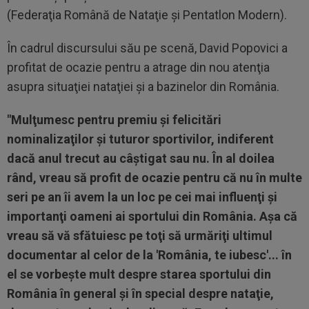
(Federaţia Română de Nataţie şi Pentatlon Modern).
În cadrul discursului său pe scenă, David Popovici a
profitat de ocazie pentru a atrage din nou atenţia
asupra situaţiei nataţiei şi a bazinelor din România.
"Mulţumesc pentru premiu şi felicitări
nominalizaţilor şi tuturor sportivilor, indiferent
dacă anul trecut au câştigat sau nu. În al doilea
rând, vreau să profit de ocazie pentru că nu în multe
seri pe an îi avem la un loc pe cei mai influenţi şi
importanţi oameni ai sportului din România. Aşa că
vreau să vă sfătuiesc pe toţi să urmăriţi ultimul
documentar al celor de la 'România, te iubesc'... în
el se vorbeşte mult despre starea sportului din
România în general şi în special despre nataţie,