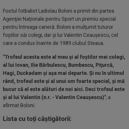
Fostul fotbalist Ladislau Boloni a primit din partea
Agenţiei Naţionale pentru Sport un premiu special
pentru întreaga carieră. Boloni a mulţumit tuturor
foştilor săi colegi, dar şi lui Valentin Ceauşescu, cel
care a condus înainte de 1989 clubul Steaua.
"Trofeul acesta este al meu şi al foştilor mei colegi,
al lui Iovan, Ilie Bărbulescu, Bumbescu, Piţurcă,
Hagi, Duckadam şi aşa mai departe. Şi nu în ultimul
rând, trofeul este şi al unui om foarte special, şi mă
bucur că el este alături de noi aici. Deci trofeul este
şi al lui Valentin (n.r. - Valentin Ceauşescu)"
, a
afirmat Boloni.
Lista cu toți câștigătorii: