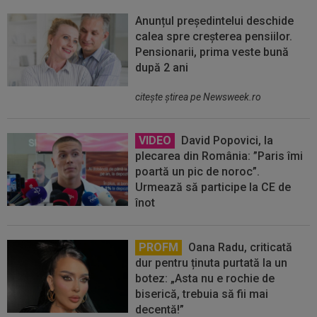
Anunțul președintelui deschide
calea spre creșterea pensiilor.
Pensionarii, prima veste bună
după 2 ani
citeşte ştirea pe Newsweek.ro
VIDEO
David Popovici, la
plecarea din România: ”Paris îmi
poartă un pic de noroc”.
Urmează să participe la CE de
înot
PROFM
Oana Radu, criticată
dur pentru ținuta purtată la un
botez: „Asta nu e rochie de
biserică, trebuia să fii mai
decentă!”