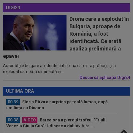
DIGI24
00:20
VIDEO
Estrela - Sporting 2-2. Meci
spectaculos! Ianis Stoica a fost titular. Cele mai...
Drona care a explodat în
Bulgaria, aproape de
00:02
EXCLUSIV
Florin Prunea s-a convins, după
România, a fost
Dinamo - FC Voluntari: ”Fotbalist! Extraordinar”
identificată. Ce arată
00:00
Ion Gheorghe a rupt tăcerea, după ce a
analiza preliminară a
provocat penalty-ul din care Dinamo a...
epavei
Autoritățile bulgare au identificat drona care s-a prăbușit și a
23:58
EXCLUSIV
Salariul lui Marius Șumudică la
explodat sâmbătă dimineață în...
CFR Cluj. Peste Pancu la Rapid și de două ori...
Descarcă aplicația Digi24
00:39
Reacția total neașteptată a lui Nuno Campos,
întrebat de Adrian Mazilu după...
ULTIMA ORĂ
00:39
Florin Pîrvu a surprins pe toată lumea, după
umilința cu Dinamo
00:38
VIDEO
Barcelona a pierdut trofeul ”Friuli
Venezia Giulia Cup”! Udinese a dat lovitura...