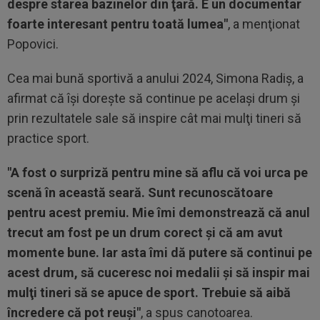
despre starea bazinelor din ţară. E un documentar
foarte interesant pentru toată lumea"
, a menţionat
Popovici.
Cea mai bună sportivă a anului 2024, Simona Radiş, a
afirmat că îşi doreşte să continue pe acelaşi drum şi
prin rezultatele sale să inspire cât mai mulţi tineri să
practice sport.
"A fost o surpriză pentru mine să aflu că voi urca pe
scenă în această seară. Sunt recunoscătoare
pentru acest premiu. Mie îmi demonstrează că anul
trecut am fost pe un drum corect şi că am avut
momente bune. Iar asta îmi dă putere să continui pe
acest drum, să cuceresc noi medalii şi să inspir mai
mulţi tineri să se apuce de sport. Trebuie să aibă
încredere că pot reuşi"
, a spus canotoarea.