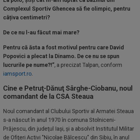
Complexul Sportiv Ghencea să fie olimpic, pentru
câțiva centimetri?
De ce nu l-au făcut mai mare?
Pentru că ăsta a fost motivul pentru care David
Popovici a plecat la Dinamo. De ce nu se spun
lucrurile pe nume?!”
, a precizat Talpan, conform
iamsport.ro
.
Cine e Petruţ-Dănuţ Sârghe-Ciobanu, noul
comandant de la CSA Steaua
Noul comandant al Clubului Sportiv al Armatei Steaua
s-a născut în anul 1970 în comuna Stolniceni-
Prăjescu, din judeţul Iaşi, şi a absolvit Institutul Militar
de Ofiţeri Activi "Nicolae Bălcescu" din Sibiu, în anul