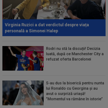
Venezia Giulia Cup”! Udinese a dat lovitura...
00:20
VIDEO
Alex Musi a dat declarația serii, după
ce Dinamo a învins-o pe FC Voluntari cu...
Virginia Ruzici a dat verdictul despre viața
00:20
VIDEO
Estrela - Sporting 2-2. Meci
personală a Simonei Halep
spectaculos! Ianis Stoica a fost titular. Cele mai...
Rodri nu stă la discuții! Decizia
luată, după ce Manchester City a
refuzat oferta Barcelonei
S-au dus la biserică pentru nunta
lui Ronaldo cu Georgina și au
avut o surpriză uriașă!
”Momentul va rămâne în istorie”