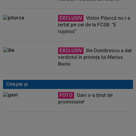
EXCLUSIV
Victor Pițurcă nu i-a
iertat pe cei de la FCSB: ”E
rușinos”
EXCLUSIV
Ilie Dumitrescu a dat
verdictul în privința lui Marius
Baciu
Citeşte şi
FOTO
Gavi s-a ținut de
promisiune!
Un club din SuperLigă, aproape
să dea lovitura! Tratative
avansate cu un jucător de la