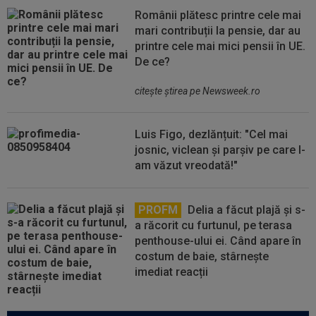
Românii plătesc printre cele mai
mari contribuții la pensie, dar au
printre cele mai mici pensii în UE.
De ce?
citeşte ştirea pe Newsweek.ro
Luis Figo, dezlănțuit: "Cel mai
josnic, viclean și parșiv pe care l-
am văzut vreodată!"
PROFM
Delia a făcut plajă și s-
a răcorit cu furtunul, pe terasa
penthouse-ului ei. Când apare în
costum de baie, stârnește
imediat reacții