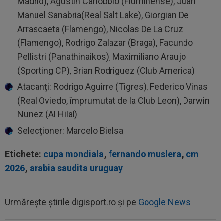
Madrid), Agustin Canobbio (Fluminense), Juan
Manuel Sanabria(Real Salt Lake), Giorgian De
Arrascaeta (Flamengo), Nicolas De La Cruz
(Flamengo), Rodrigo Zalazar (Braga), Facundo
Pellistri (Panathinaikos), Maximiliano Araujo
(Sporting CP), Brian Rodriguez (Club America)
Atacanți: Rodrigo Aguirre (Tigres), Federico Vinas
(Real Oviedo, împrumutat de la Club Leon), Darwin
Nunez (Al Hilal)
Selecționer: Marcelo Bielsa
Etichete:
cupa mondiala
,
fernando muslera
,
cm
2026
,
arabia saudita uruguay
Urmărește știrile digisport.ro și pe
Google News