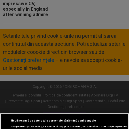
Setarile tale privind cookie-urile nu permit afisarea
continutul din aceasta sectiune. Poti actualiza setarile
modulelor coookie direct din browser sau de
Gestionați preferințele
– e nevoie sa accepti cookie-
urile social media
Copyright © 2026 / DIGI ROMANIA S.A.
Termeni si conditii
Politica de confidentialitate
Abonare Digi TV
Frecvente Digi Sport
Retransmisie Digi Sport
Contact/Info
Codul etic
Gestionați preferințele
Versiune desktop
Nouă ne pasă ca datele tale personale să rămână confidențiale
Noi și partenerii noștri
30
stocăm și/sau accesăm informații pe dispozitivul dvs., precum identificatorii cookie unici pentru prelucrarea