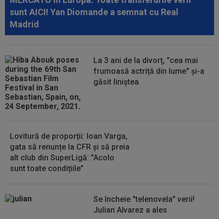
16:01
EXCLUSIV
Victor Pițurcă nu i-a iertat pe cei
sunt AICI! Yan Diomande a semnat cu Real
de la FCSB: ”E rușinos”
Madrid
16:01
Lovitură de teatru: Manchester City a refuzat
oferta Barcelonei pentru...
La 3 ani de la divorț, "cea mai
15:48
OFICIAL
Leonardo Bonucci a semnat
frumoasă actriță din lume" și-a
găsit liniștea
15:30
EXCLUSIV
Ilie Dumitrescu a dat verdictul în
privința lui Marius Baciu
Lovitură de proporții: Ioan Varga,
gata să renunțe la CFR și să preia
alt club din SuperLigă: ”Acolo
sunt toate condițiile”
Se încheie "telenovela" verii!
Julian Alvarez a ales