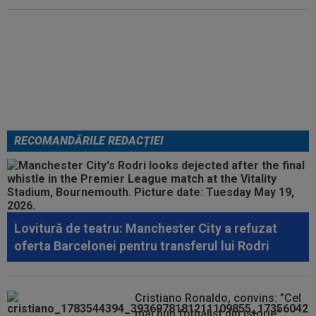
EXCLUSIV
ADIO, FCSB? A spus-
o fără ocolișuri: ”Trebuie să
plece”
RECOMANDĂRILE REDACȚIEI
Lovitură de teatru: Manchester City a refuzat
oferta Barcelonei pentru transferul lui Rodri
Cristiano Ronaldo, convins: ”Cel
mai bun fotbalist din istorie”