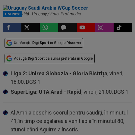
Arabia Saudită - Uruguay / Foto: Profimedia
CM 2026
Urmărește
Digi Sport
în Google Discover
Adaugă
Digi Sport
ca sursă preferată în Google
Liga 2: Unirea Slobozia - Gloria Bistrița
, vineri,
18:00, DGS 1
SuperLiga: UTA Arad - Rapid
, vineri, 21:00, DGS 1
Al Amri a deschis scorul pentru saudiți, în minutul
41, în timp ce egalarea a venit abia în minutul 80,
atunci când Aguirre a înscris.