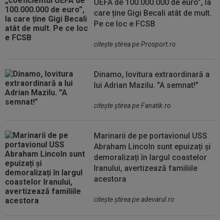
UEFA de 100.000.000 de euro”, la
care ține Gigi Becali atât de mult.
Pe ce loc e FCSB
citeşte ştirea pe Prosport.ro
Dinamo, lovitura extraordinară a
lui Adrian Mazilu. ”A semnat!"
citeşte ştirea pe Fanatik.ro
Marinarii de pe portavionul USS
Abraham Lincoln sunt epuizați și
demoralizați în largul coastelor
Iranului, avertizează familiile
acestora
citeşte ştirea pe adevarul.ro