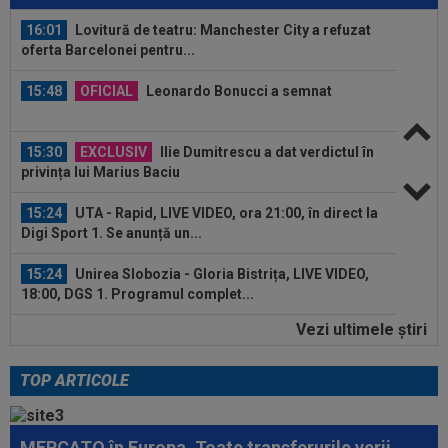
16:01
Lovitură de teatru: Manchester City a refuzat
oferta Barcelonei pentru...
15:48
OFICIAL
Leonardo Bonucci a semnat
15:30
EXCLUSIV
Ilie Dumitrescu a dat verdictul în
privința lui Marius Baciu
15:24
UTA - Rapid, LIVE VIDEO, ora 21:00, în direct la
Digi Sport 1. Se anunță un...
15:24
Unirea Slobozia - Gloria Bistrița, LIVE VIDEO,
18:00, DGS 1. Programul complet...
Vezi ultimele ştiri
15:18
FOTO
Paula Badosa a îngrijorat pe toată
lumea cu imaginile postate, iar a doua zi a...
TOP ARTICOLE
16:01
Cristiano Ronaldo, convins: ”Cel mai bun
fotbalist din istorie”
MERCATO în Europa. Toate transferurile verii