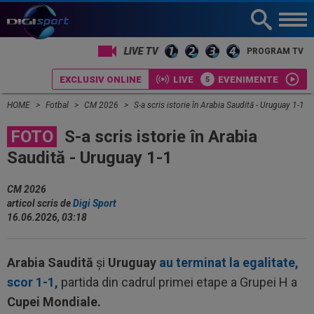
PROGRAM TV
EXCLUSIV ONLINE
LIVE
EVENIMENTE
HOME
Fotbal
CM 2026
S-a scris istorie în Arabia Saudită - Uruguay 1-1
FOTO
S-a scris istorie în Arabia
Saudită - Uruguay 1-1
CM 2026
articol scris de
Digi Sport
16.06.2026, 03:18
Arabia Saudită
și
Uruguay
au terminat la egalitate,
scor 1-1,
partida din cadrul primei etape a Grupei H a
Cupei Mondiale.