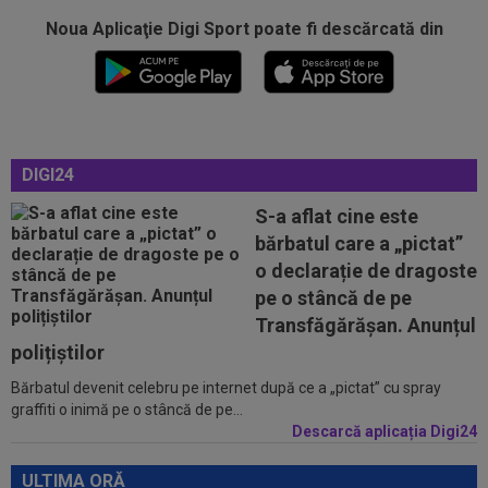
Noua Aplicaţie Digi Sport poate fi descărcată din
15:48
OFICIAL
Leonardo Bonucci a semnat
15:30
EXCLUSIV
Ilie Dumitrescu a dat verdictul în
privința lui Marius Baciu
DIGI24
15:24
UTA - Rapid, LIVE VIDEO, ora 21:00, în direct la
Digi Sport 1. Se anunță un...
S-a aflat cine este
bărbatul care a „pictat”
15:24
Unirea Slobozia - Gloria Bistrița, LIVE VIDEO,
o declarație de dragoste
18:00, DGS 1. Programul complet...
pe o stâncă de pe
15:18
FOTO
Paula Badosa a îngrijorat pe toată
Transfăgărășan. Anunțul
lumea cu imaginile postate, iar a doua zi a...
polițiștilor
Bărbatul devenit celebru pe internet după ce a „pictat” cu spray
16:01
Cristiano Ronaldo, convins: ”Cel mai bun
graffiti o inimă pe o stâncă de pe...
fotbalist din istorie”
Descarcă aplicația Digi24
16:01
EXCLUSIV
Victor Pițurcă nu i-a iertat pe cei
de la FCSB: ”E rușinos”
ULTIMA ORĂ