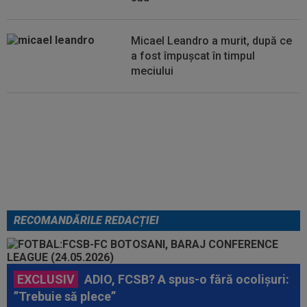
dezamăgit pe Victor Pițurcă: ”Nu știu ce s-a...
Micael Leandro a murit, după ce
a fost împușcat în timpul
meciului
Italienii au tras concluzia despre
Cristi Chivu, după AC Milan - Inter
RECOMANDĂRILE REDACȚIEI
EXCLUSIV
ADIO, FCSB? A spus-o fără ocolișuri:
”Trebuie să plece”