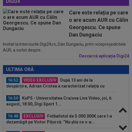
DIGI24
16:30
EXCLUSIV
ADIO, FCSB? A spus-o fără
Care este relația pe care
ocolișuri: ”Trebuie să plece”
o are acum AUR cu Călin
16:17
Au plusat! Între Real Madrid și Arsenal, Vinicius
Georgescu. Ce spune
Junior a ales și semnează...
Dan Dungaciu
Invitat la Interviurile Digi24,ro, Dan Dungaciu, prim-vicepreședintele
17:09
Dur! România a pierdut la scor în fața Franței,
AUR, a vorbit despre...
la Campionatul Mondial. Singura...
Descarcă aplicația Digi24
17:07
MM Stoica, convins când a văzut ce ”nebunie”
a făcut fiica sa Teodora: ”Am fost...
ULTIMA ORĂ
16:52
VIDEO EXCLUSIV
După 13 ani de la
despărțire, Adrian Cristea a caracterizat relația cu
Bianca...
16:50
KuPS - Universitatea Craiova Live Video, joi, 6
august, 18:00, Digi Sport 1...
16:48
EXCLUSIV
Fotbalistul de 5.000.000€ care l-a
dezamăgit pe Victor Pițurcă: ”Nu știu ce s-a...