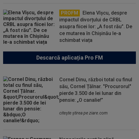
PROFM
Elena Vîșcu, despre
impactul divorțului de CRBL
asupra fiicei lor: „A fost rău”. De
ce mutarea în Chișinău le-a
schimbat viața
Descarcă aplicația Pro FM
Cornel Dinu, război total cu finul
său, Cornel Țălnar. "Procurorul"
pierde 3.500 de lei lunar din
pensie: „O canalie!”
citeşte ştirea pe ziare.com