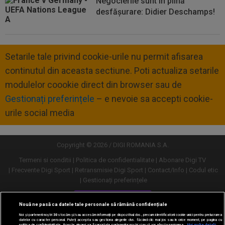
Negocierile sunt în plină
desfășurare: Didier Deschamps!
Setarile tale privind cookie-urile nu permit afisarea
continutul din aceasta sectiune. Poti actualiza setarile
modulelor coookie direct din browser sau de
Gestionați preferințele
– e nevoie sa accepti cookie-
urile social media
Copyright © 2026 / DIGI ROMANIA S.A.
Termeni si conditii
Politica de confidentialitate
Abonare Digi TV
Frecvente Digi Sport
Retransmisie Digi Sport
Contact/Info
Codul etic
Gestionați preferințele
Versiune desktop
Nouă ne pasă ca datele tale personale să rămână confidențiale
Noi și partenerii noștri
30
stocăm și/sau accesăm informații pe dispozitivul dvs., precum identificatorii cookie unici pentru prelucrarea
datelor cu caracter personal. Puteți accepta sau gestiona alegerile dvs. făcând clic mai jos sau în orice moment, pe pagina cu
politica de confidențialitate. Aceste alegeri vor fi raportate partenerilor noștri și nu vă vor afecta navigarea.
Mai multe detalii