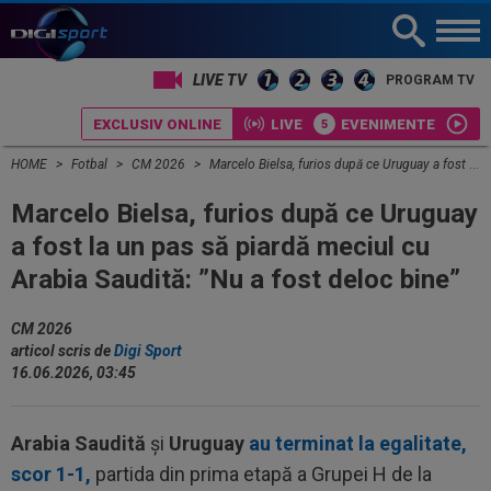
LIVE TV
PROGRAM TV
EXCLUSIV ONLINE
LIVE
EVENIMENTE
HOME
Fotbal
CM 2026
Marcelo Bielsa, furios după ce Uruguay a fost la un pas să piardă meciul cu Arabia Saudită: ”Nu a fost deloc bine”
Marcelo Bielsa, furios după ce Uruguay
a fost la un pas să piardă meciul cu
Arabia Saudită: ”Nu a fost deloc bine”
CM 2026
articol scris de
Digi Sport
16.06.2026, 03:45
Arabia Saudită
și
Uruguay
au terminat la egalitate,
scor 1-1,
partida din prima etapă a Grupei H de la