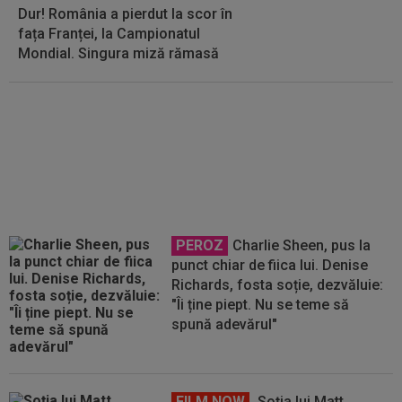
Dur! România a pierdut la scor în
fața Franței, la Campionatul
Mondial. Singura miză rămasă
FOTO
Gavi s-a ținut de
promisiune!
PEROZ
Charlie Sheen, pus la
punct chiar de fiica lui. Denise
Richards, fosta soție, dezvăluie:
"Îi ține piept. Nu se teme să
spună adevărul"
FILM NOW
Soția lui Matt