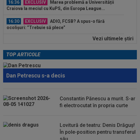
16:36
EXCLUSIV
Marea problemă a Universității
Craiova la meciul cu KuPS, din Europa League...
16:30
EXCLUSIV
ADIO, FCSB? A spus-o fără
ocolișuri: ”Trebuie să plece”
Vezi ultimele ştiri
16:17
Au plusat! Între Real Madrid și Arsenal, Vinicius
Junior a ales și semnează...
TOP ARTICOLE
17:09
Dur! România a pierdut la scor în fața Franței,
la Campionatul Mondial. Singura...
Dan Petrescu s-a decis
17:07
MM Stoica, convins când a văzut ce ”nebunie”
a făcut fiica sa Teodora: ”Am fost...
16:52
VIDEO EXCLUSIV
După 13 ani de la
Constantin Pănescu a murit. S-ar
despărțire, Adrian Cristea a caracterizat relația cu
fi electrocutat în propria curte
Bianca...
16:50
KuPS - Universitatea Craiova Live Video, joi, 6
august, 18:00, Digi Sport 1...
Lovitură de teatru: Denis Drăguș!
În pole-position pentru transferul
16:48
EXCLUSIV
Fotbalistul de 5.000.000€ care l-a
său