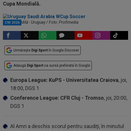
Cupa Mondială.
Arabia Saudită - Uruguay / Foto: Profimedia
CM 2026
Urmărește
Digi Sport
în Google Discover
Adaugă
Digi Sport
ca sursă preferată în Google
Europa League: KuPS - Universitatea Craiova
, joi,
18:00, DGS 1
Conference League: CFR Cluj - Tromso
, joi, 20:00,
DGS 1
Al Amri a deschis scorul pentru saudiți, în minutul