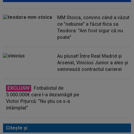
MM Stoica, convins când a văzut
ce ”nebunie” a făcut fiica sa
Teodora: ”Am fost sigur că nu
poate”
Au plusat! Între Real Madrid și
Arsenal, Vinicius Junior a ales și
semnează contractul carierei
EXCLUSIV
Fotbalistul de
5.000.000€ care l-a dezamăgit pe
Victor Pițurcă: ”Nu știu ce s-a
întâmplat”
Citeşte şi