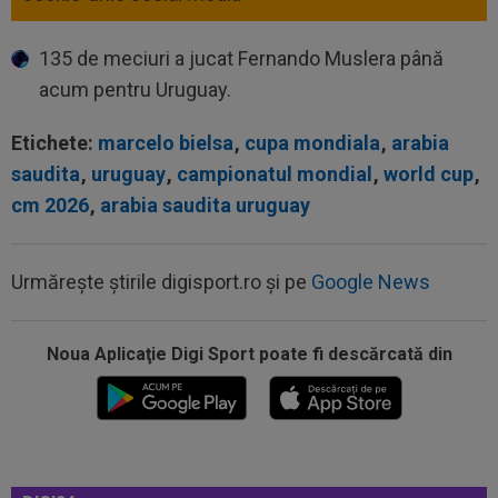
135 de meciuri a jucat Fernando Muslera până
acum pentru Uruguay.
Etichete:
marcelo bielsa
,
cupa mondiala
,
arabia
saudita
,
uruguay
,
campionatul mondial
,
world cup
,
cm 2026
,
arabia saudita uruguay
Urmărește știrile digisport.ro și pe
Google News
16:50
KuPS - Universitatea Craiova Live Video, joi, 6
august, 18:00, Digi Sport 1...
Noua Aplicaţie Digi Sport poate fi descărcată din
16:48
EXCLUSIV
Fotbalistul de 5.000.000€ care l-a
dezamăgit pe Victor Pițurcă: ”Nu știu ce s-a...
16:36
EXCLUSIV
Marea problemă a Universității
Craiova la meciul cu KuPS, din Europa League...