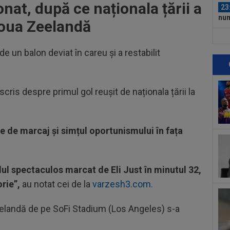
onat, după ce naționala țării a
23
num
Noua Zeelandă
Ro
23
Cha
e un balon deviat în careu și a restabilit
vict
23
tra
 scris despre primul gol reușit de naționala țării la
Sal
23
Sup
ori
de de marcaj și simțul oportunismului în fața
00
dec
00
lul spectaculos marcat de Eli Just în minutul 32,
car
orie”,
au notat cei de la
varzesh3.com.
00
pus
 Zeelandă de pe SoFi Stadium (Los Angeles) s-a
FCS
00