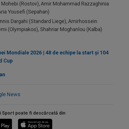
Mohebi (Rostov), Amir Mohammad Razzaghinia
 Aria Yousefi (Sepahan)
Dennis Dargahi (Standard Liege), Amirhossein
mi (Olympiakos), Shahriar Moghanlou (Kalba)
i Mondiale 2026 | 48 de echipe la start și 104
ld Cup
ian
gle News
i Sport poate fi descărcată din