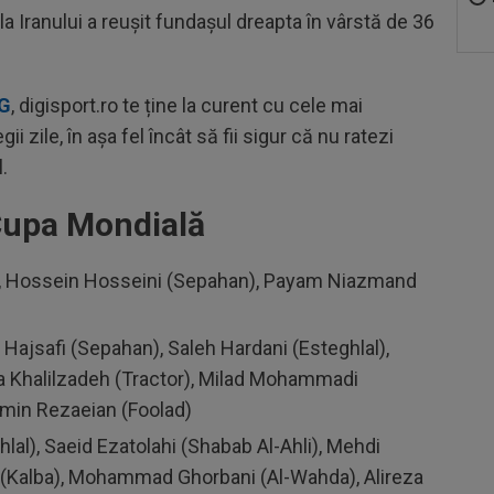
la Iranului a reușit fundașul dreapta în vârstă de 36
OG
, digisport.ro te ține la curent cu cele mai
ii zile, în așa fel încât să fii sigur că nu ratezi
.
 Cupa Mondială
or), Hossein Hosseini (Sepahan), Payam Niazmand
n Hajsafi (Sepahan), Saleh Hardani (Esteghlal),
a Khalilzadeh (Tractor), Milad Mohammadi
Ramin Rezaeian (Foolad)
al), Saeid Ezatolahi (Shabab Al-Ahli), Mehdi
(Kalba), Mohammad Ghorbani (Al-Wahda), Alireza