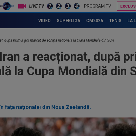
PROGRAM TV
EXCLUS
Leandro Paredes a rupt tăcerea, după ce a făcut ravagii la finala Spania - Argentina: "Multă durere"
Dan Petrescu s-a decis
VIDEO
SUPERLIGA
CM2026
TENIS
LA 
onat, după primul gol marcat de echipa națională la Cupa Mondială din SUA
Iran a reacționat, după p
ală la Cupa Mondială din
în fața naționalei din Noua Zeelandă.