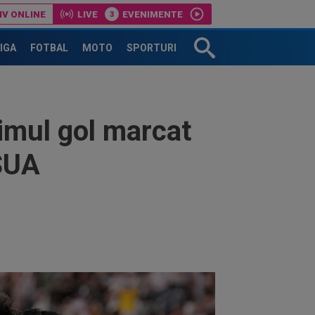
IV ONLINE
LIVE
EVENIMENTE
LIGA
FOTBAL
MOTO
SPORTURI
rimul gol marcat
 SUA