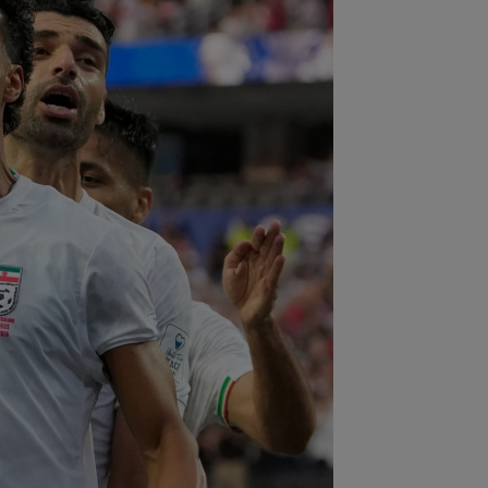
:53
FOTO
I-a lăsat ”mască”! Ce a
ut Vinicius Junior, imediat după
ocierile cu Real...
:52
EXCLUSIV
Ilie Dumitrescu a
it cel mai bun atacant din SuperLiga
mâniei
:51
Surpriza din preliminariile
mpions League le-a rupt seria de
orii...
:50
MERCATO în Europa. Toate
nsferurile verii sunt AICI! Mohamed