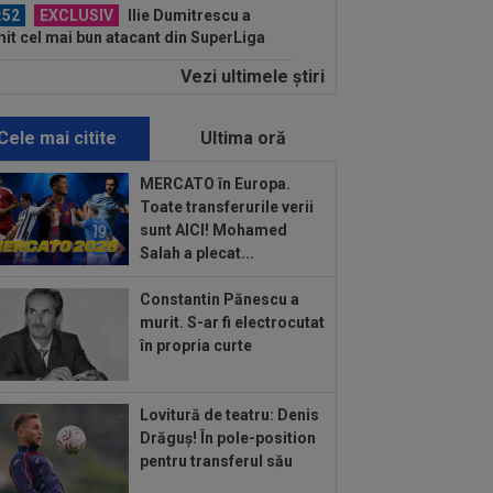
:52
EXCLUSIV
Ilie Dumitrescu a
it cel mai bun atacant din SuperLiga
mâniei
Vezi ultimele ştiri
:51
Surpriza din preliminariile
mpions League le-a rupt seria de
orii...
Cele mai citite
Ultima oră
:50
MERCATO în Europa. Toate
nsferurile verii sunt AICI! Mohamed
MERCATO în Europa.
ah a plecat...
Toate transferurile verii
:38
EXCLUSIV
Doi jucători din
sunt AICI! Mohamed
erLiga, propuși la FCSB: ”Pot plăti
Salah a plecat...
cât”
:22
EXCLUSIV
Dan Petrescu s-a
Constantin Pănescu a
is
murit. S-ar fi electrocutat
în propria curte
:19
Jovo Lukic e în fața transferului
ierei
Lovitură de teatru: Denis
:18
EXCLUSIV
Ilie Dumitrescu l-a
Drăguș! În pole-position
 ”la zid” pe Becali, după decizia de la
pentru transferul său
B: ”Te-ai...
:17
Micael Leandro a murit, după ce a