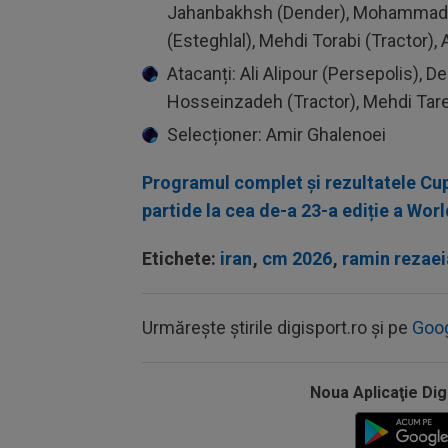
Jahanbakhsh (Dender), Mohammad 
(Esteghlal), Mehdi Torabi (Tractor),
Atacanți: Ali Alipour (Persepolis), 
Hosseinzadeh (Tractor), Mehdi Tare
Selecționer: Amir Ghalenoei
Programul complet și rezultatele Cupe
partide la cea de-a 23-a ediție a Wor
Etichete:
iran
,
cm 2026
,
ramin rezae
Urmărește știrile digisport.ro și pe
Goo
Noua Aplicaţie Dig