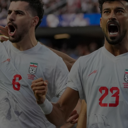
23
făc
neg
23
num
Ro
23
Cha
vict
23
tra