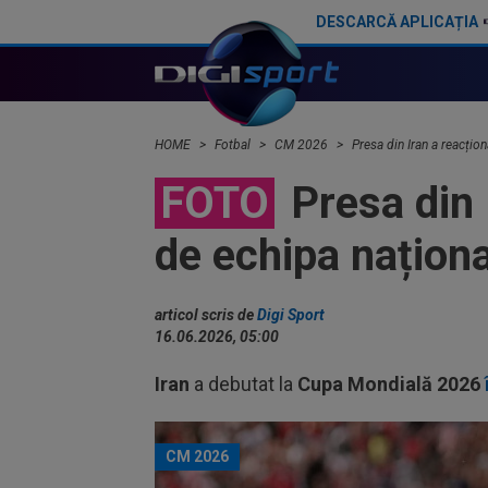
DESCARCĂ APLICAȚIA
"Fenomenul" Vonzinha a picat pe #2! Cine este fotbalistul care a făcut ravagii în online la Cupa Mondială 2026
HOME
Fotbal
CM 2026
Presa din Iran a reacți
FOTO
Presa din 
de echipa națion
articol scris de
Digi Sport
16.06.2026, 05:00
Iran
a debutat la
Cupa Mondială 2026
CM 2026