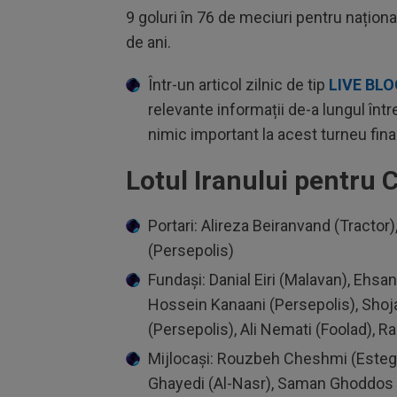
9 goluri în 76 de meciuri pentru naționa
de ani.
Într-un articol zilnic de tip
LIVE BL
relevante informații de-a lungul întreg
nimic important la acest turneu final
Lotul Iranului pentru
Portari: Alireza Beiranvand (Tract
(Persepolis)
Fundași: Danial Eiri (Malavan), Ehsa
Hossein Kanaani (Persepolis), Shoj
(Persepolis), Ali Nemati (Foolad), 
Mijlocași: Rouzbeh Cheshmi (Esteghl
Ghayedi (Al-Nasr), Saman Ghoddos 