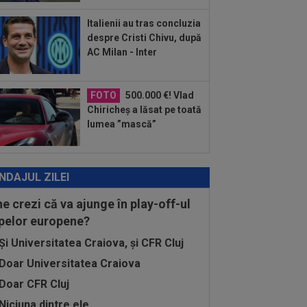
t împușcat în timpul meciului
Italienii au tras concluzia
:04
Surpriza serii în Europa: rezultat
despre Cristi Chivu, după
rălucitor” pentru oaspeți în turul trei...
AC Milan - Inter
FOTO
500.000 €! Vlad
Chiricheș a lăsat pe toată
lumea ”mască”
NDAJUL ZILEI
ne crezi că va ajunge în play-off-ul
pelor europene?
Și Universitatea Craiova, și CFR Cluj
Doar Universitatea Craiova
Doar CFR Cluj
Niciuna dintre ele