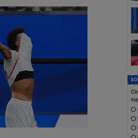
fos
00
”st
SO
Ci
cu