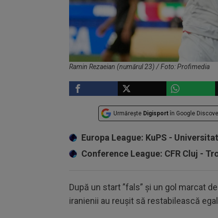
Ramin Rezaeian (numărul 23) / Foto: Profimedia
Urmărește
Digisport
în Google Discove
Europa League: KuPS - Universita
Conference League: CFR Cluj - T
După un start ”fals” și un gol marcat de
iranienii au reușit să restabilească egal