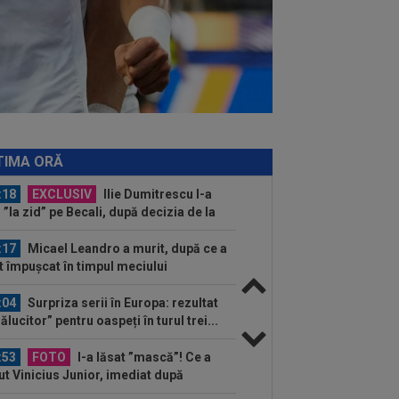
ah a plecat...
:38
EXCLUSIV
Doi jucători din
erLiga, propuși la FCSB: ”Pot plăti
cât”
:22
EXCLUSIV
Dan Petrescu s-a
is
:19
Jovo Lukic e în fața transferului
ierei
TIMA ORĂ
:18
EXCLUSIV
Ilie Dumitrescu l-a
 ”la zid” pe Becali, după decizia de la
B: ”Te-ai...
:17
Micael Leandro a murit, după ce a
t împușcat în timpul meciului
:04
Surpriza serii în Europa: rezultat
rălucitor” pentru oaspeți în turul trei...
:53
FOTO
I-a lăsat ”mască”! Ce a
ut Vinicius Junior, imediat după
ocierile cu Real...