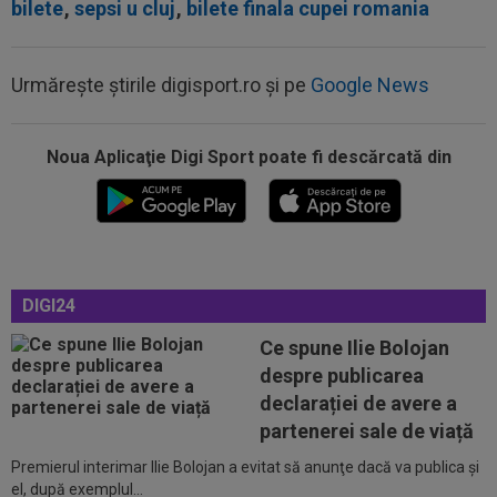
bilete
,
sepsi u cluj
,
bilete finala cupei romania
Urmărește știrile digisport.ro și pe
Google News
00:22
EXCLUSIV
Gică Craioveanu a dat declarația
serii, după KuPS - Craiova: ”Știi cine mă...
Noua Aplicaţie Digi Sport poate fi descărcată din
00:12
Barcelona, 180 de milioane de euro pentru
Rodri!
00:08
Mai rău decât CFR Cluj: scorul serii în Europa!
La pauză erau conduși cu 0-2...
DIGI24
00:01
EXCLUSIV
Folha, OUT de la CFR Cluj după
Ce spune Ilie Bolojan
dezastrul cu Tromso! ”Îi dau afară pe toți!”...
despre publicarea
23:52
EXCLUSIV
Gigi Becali: ”Am vândut un jucător
declarației de avere a
pe 3.000.000 €”
partenerei sale de viață
Premierul interimar Ilie Bolojan a evitat să anunţe dacă va publica şi
00:43
EXCLUSIV
Lovitură de proporții: Ioan Varga,
el, după exemplul...
gata să renunțe la CFR și să preia alt club...