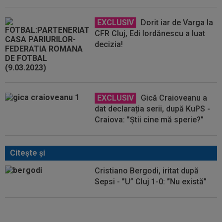
EXCLUSIV
Dorit iar de Varga la
CFR Cluj, Edi Iordănescu a luat
decizia!
EXCLUSIV
Gică Craioveanu a
dat declarația serii, după KuPS -
Craiova: ”Știi cine mă sperie?”
Citeşte şi
Cristiano Bergodi, iritat după
Sepsi - ”U” Cluj 1-0: ”Nu există”
Dan Nistor și Ovidiu Bic s-au