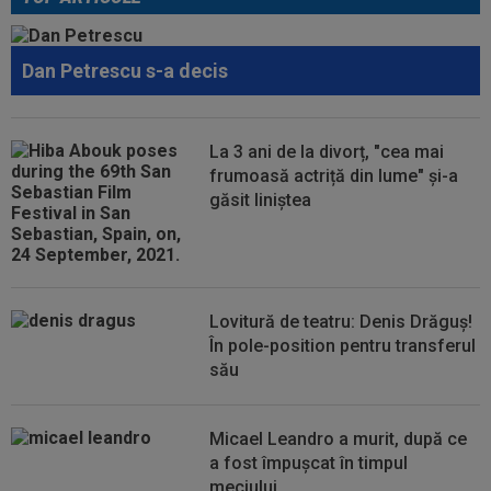
00:43
EXCLUSIV
Lovitură de proporții: Ioan Varga,
gata să renunțe la CFR și să preia alt club...
Dan Petrescu s-a decis
00:41
EXCLUSIV
Gigi Becali: ”Hai să-ți spun ce face
Mihai Stoica. E prima oară când o zic”
00:34
EXCLUSIV
Dorit iar de Varga la CFR Cluj, Edi
La 3 ani de la divorț, "cea mai
Iordănescu a luat decizia!
frumoasă actriță din lume" și-a
găsit liniștea
00:22
EXCLUSIV
Gică Craioveanu a dat declarația
serii, după KuPS - Craiova: ”Știi cine mă...
00:12
Barcelona, 180 de milioane de euro pentru
Rodri!
Lovitură de teatru: Denis Drăguș!
În pole-position pentru transferul
său
Micael Leandro a murit, după ce
a fost împușcat în timpul
meciului