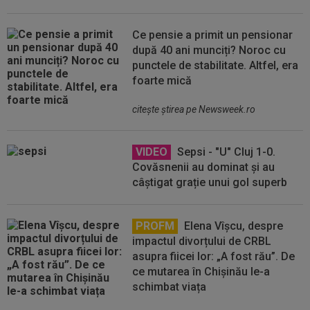
Ce pensie a primit un pensionar
după 40 ani munciți? Noroc cu
punctele de stabilitate. Altfel, era
foarte mică
citeşte ştirea pe Newsweek.ro
VIDEO
Sepsi - "U" Cluj 1-0.
Covăsnenii au dominat și au
câștigat grație unui gol superb
PROFM
Elena Vîșcu, despre
impactul divorțului de CRBL
asupra fiicei lor: „A fost rău”. De
ce mutarea în Chișinău le-a
schimbat viața