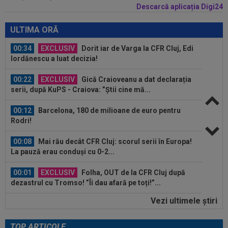
Descarcă aplicația Digi24
00:41
EXCLUSIV
Gigi Becali: ”Hai să-ți spun ce face
Mihai Stoica. E prima oară când o zic”
ULTIMA ORĂ
00:34
EXCLUSIV
Dorit iar de Varga la CFR Cluj, Edi
Iordănescu a luat decizia!
00:22
EXCLUSIV
Gică Craioveanu a dat declarația
serii, după KuPS - Craiova: ”Știi cine mă...
00:12
Barcelona, 180 de milioane de euro pentru
Rodri!
00:08
Mai rău decât CFR Cluj: scorul serii în Europa!
La pauză erau conduși cu 0-2...
00:01
EXCLUSIV
Folha, OUT de la CFR Cluj după
dezastrul cu Tromso! ”Îi dau afară pe toți!”...
Vezi ultimele ştiri
23:52
EXCLUSIV
Gigi Becali: ”Am vândut un jucător
pe 3.000.000 €”
TOP ARTICOLE