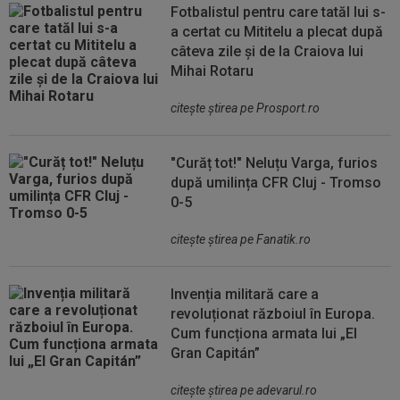
Fotbalistul pentru care tatăl lui s-
a certat cu Mititelu a plecat după
câteva zile și de la Craiova lui
Mihai Rotaru
citeşte ştirea pe Prosport.ro
"Curăț tot!" Neluțu Varga, furios
după umilința CFR Cluj - Tromso
0-5
citeşte ştirea pe Fanatik.ro
Invenția militară care a
revoluționat războiul în Europa.
Cum funcționa armata lui „El
Gran Capitán”
citeşte ştirea pe adevarul.ro