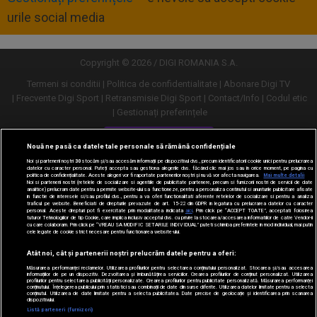
urile social media
Copyright © 2026 / DIGI ROMANIA S.A.
Termeni si conditii
Politica de confidentialitate
Abonare Digi TV
Frecvente Digi Sport
Retransmisie Digi Sport
Contact/Info
Codul etic
Gestionați preferințele
Versiune desktop
Nouă ne pasă ca datele tale personale să rămână confidențiale
Noi și partenerii noștri
30
stocăm și/sau accesăm informații pe dispozitivul dvs., precum identificatorii cookie unici pentru prelucrarea
datelor cu caracter personal. Puteți accepta sau gestiona alegerile dvs. făcând clic mai jos sau în orice moment, pe pagina cu
politica de confidențialitate. Aceste alegeri vor fi raportate partenerilor noștri și nu vă vor afecta navigarea.
Mai multe detalii
Noi si partenerii nostri (retelele de socializare si agentiile de publicitate partenere, precum si furnizorii nostri de servicii de date
analitice) prelucram date pentru a permite website-ului sa functioneze, pentru a personaliza continutul si anunturile publicitare afisate
in functie de interesele si/sau profilul dvs., pentru a va oferi functionalitati aferente retelelor de socializare si pentru a analiza
traficul pe website. Beneficiati de drepturile prevazute de art. 15-22 din GDPR in legatura cu prelucrarea datelor cu caracter
personal. Aceste drepturi pot fi exercitate prin modalitatea indicata
aici
. Prin click pe “ACCEPT TOATE”, acceptati folosirea
tuturor Tehnologiilor de tip Cookie, care implica inclusiv acceptul dvs. cu privire la stocarea/accesarea informatiilor de catre Vendor-ii
cu care colaboram. Prin click pe “VREAU SA MODIFIC SETARILE INDIVIDUAL” puteti schimba preferintele in mod individual, mai putin
cele legate de cookie strict necesare pentru functionarea website-ului.
Atât noi, cât și partenerii noștri prelucrăm datele pentru a oferi:
Măsurarea performanței reclamelor. Utilizarea profilurilor pentru selectarea conținutului personalizat. Stocarea și/sau accesarea
informațiilor de pe un dispozitiv. Dezvoltarea și îmbunătățirea serviciilor. Crearea profilurilor de conținut personalizat. Utilizarea
profilurilor pentru selectarea publicității personalizate. Crearea profilurilor pentru publicitate personalizată. Măsurarea performanței
conținutului. Înțelegerea publicului prin statistici sau combinații de date din surse diferite. Utilizarea datelor limitate pentru a selecta
conținutul. Utilizarea de date limitate pentru a selecta publicitatea. Date precise de geolocație și identificarea prin scanarea
dispozitivului.
URMĂREȘTE-NE ȘI PE:
Listă parteneri (furnizori)