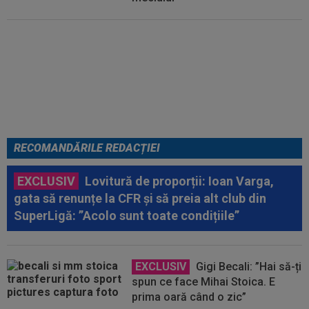
Italienii au tras concluzia despre
Cristi Chivu, după AC Milan - Inter
RECOMANDĂRILE REDACȚIEI
EXCLUSIV
Lovitură de proporții: Ioan Varga,
gata să renunțe la CFR și să preia alt club din
SuperLigă: ”Acolo sunt toate condițiile”
EXCLUSIV
Gigi Becali: ”Hai să-ți
spun ce face Mihai Stoica. E
prima oară când o zic”