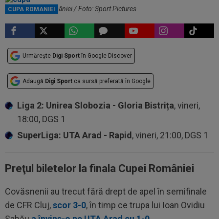
Trofeul Cupei României / Foto: Sport Pictures
CUPA ROMANIEI
Urmărește
Digi Sport
în Google Discover
Adaugă
Digi Sport
ca sursă preferată în Google
Liga 2: Unirea Slobozia - Gloria Bistrița
, vineri,
18:00, DGS 1
SuperLiga: UTA Arad - Rapid
, vineri, 21:00, DGS 1
Preţul biletelor la finala Cupei României
Covăsnenii au trecut fără drept de apel în semifinale
de CFR Cluj,
scor 3-0
, în timp ce trupa lui Ioan Ovidiu
Sabău
a învins-o pe UTA Arad cu 1-0
.