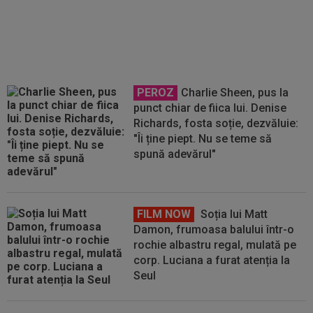
contrazis la interviuri, după Sepsi
- ”U” Cluj 1-0: ”Nu își are rostul”
PEROZ
Charlie Sheen, pus la
punct chiar de fiica lui. Denise
Richards, fosta soție, dezvăluie:
"Îi ține piept. Nu se teme să
spună adevărul"
FILM NOW
Soția lui Matt
Damon, frumoasa balului într-o
rochie albastru regal, mulată pe
corp. Luciana a furat atenția la
Seul