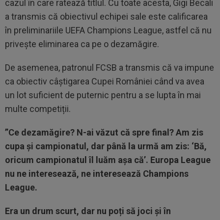
cazul în care ratează titlul. Cu toate acesta, Gigi Becali
a transmis că obiectivul echipei sale este calificarea
în preliminariile UEFA Champions League, astfel că nu
privește eliminarea ca pe o dezamăgire.
De asemenea, patronul FCSB a transmis că va impune
ca obiectiv câștigarea Cupei României când va avea
un lot suficient de puternic pentru a se lupta în mai
multe competiții.
”Ce dezamăgire? N-ai văzut că spre final? Am zis
cupa și campionatul, dar până la urmă am zis: ‘Bă,
oricum campionatul îl luăm așa că’. Europa League
nu ne interesează, ne interesează Champions
League.
Era un drum scurt, dar nu poți să joci și în