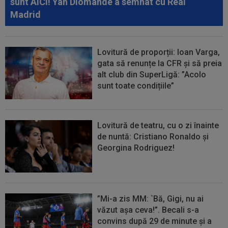
sunt AICI! Yan Diomande a semnat cu Real
Madrid
Lovitură de proporții: Ioan Varga,
gata să renunțe la CFR și să preia
alt club din SuperLigă: ”Acolo
sunt toate condițiile”
Lovitură de teatru, cu o zi înainte
de nuntă: Cristiano Ronaldo și
Georgina Rodriguez!
”Mi-a zis MM: `Bă, Gigi, nu ai
văzut așa ceva!”. Becali s-a
convins după 29 de minute și a