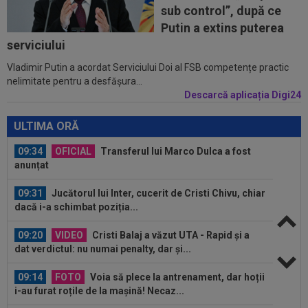
sub control”, după ce
10:05
Ce veste pentru Jose Mourinho: Real Madrid a
Putin a extins puterea
găsit înlocuitor, după ce Rodri a...
serviciului
Vladimir Putin a acordat Serviciului Doi al FSB competențe practic
09:49
Gata: făcut praf de Gigi Becali, a decis și vrea
nelimitate pentru a desfășura...
să plece de la FCSB! ”Mi-e și...
Descarcă aplicația Digi24
09:49
"Dacă e nevoie de o sută de mingi ca să o
dobor, atunci așa să fie!" A produs...
ULTIMA ORĂ
09:34
OFICIAL
Transferul lui Marco Dulca a fost
anunțat
09:31
Jucătorul lui Inter, cucerit de Cristi Chivu, chiar
dacă i-a schimbat poziția...
09:20
VIDEO
Cristi Balaj a văzut UTA - Rapid și a
dat verdictul: nu numai penalty, dar și...
09:14
FOTO
Voia să plece la antrenament, dar hoții
i-au furat roțile de la mașină! Necaz...