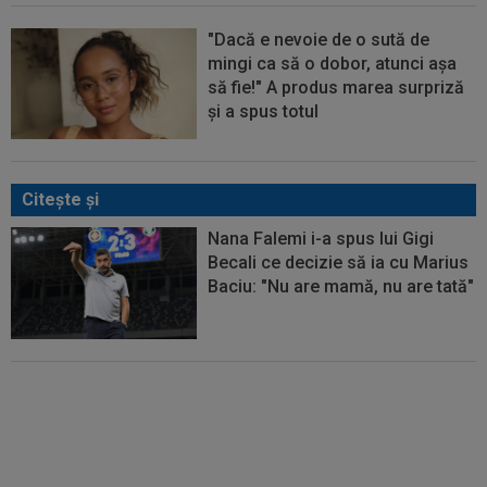
"Dacă e nevoie de o sută de
mingi ca să o dobor, atunci așa
să fie!" A produs marea surpriză
și a spus totul
Citeşte şi
Nana Falemi i-a spus lui Gigi
Becali ce decizie să ia cu Marius
Baciu: "Nu are mamă, nu are tată"
EXCLUSIV
Atacant pentru
FCSB! A făcut anunțul ÎN DIRECT:
”Îi dau eu lui Gigi unul bun”