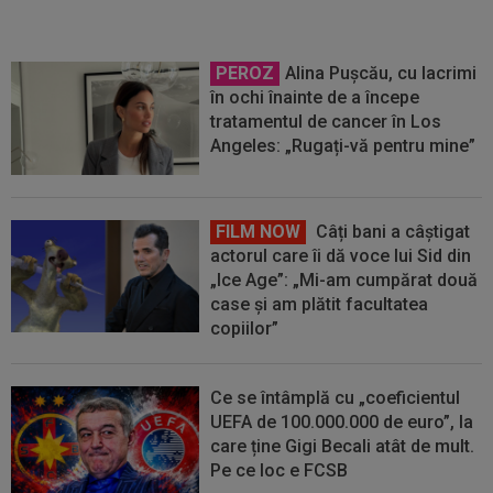
PEROZ
Alina Pușcău, cu lacrimi
în ochi înainte de a începe
tratamentul de cancer în Los
Angeles: „Rugați-vă pentru mine”
FILM NOW
Câți bani a câștigat
actorul care îi dă voce lui Sid din
„Ice Age”: „Mi-am cumpărat două
case și am plătit facultatea
copiilor”
Ce se întâmplă cu „coeficientul
UEFA de 100.000.000 de euro”, la
care ține Gigi Becali atât de mult.
Pe ce loc e FCSB