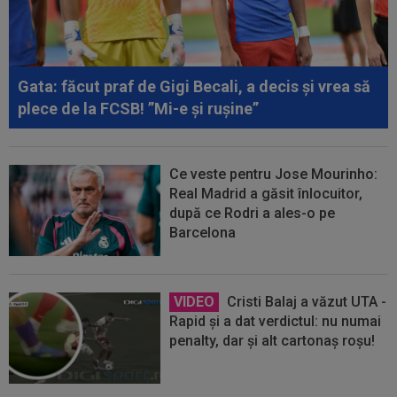
Gata: făcut praf de Gigi Becali, a decis și vrea să
plece de la FCSB! ”Mi-e și rușine”
Ce veste pentru Jose Mourinho:
Real Madrid a găsit înlocuitor,
după ce Rodri a ales-o pe
Barcelona
VIDEO
Cristi Balaj a văzut UTA -
Rapid și a dat verdictul: nu numai
penalty, dar și alt cartonaș roșu!