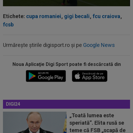
Etichete:
cupa romaniei
,
gigi becali
,
fcu craiova
,
fcsb
09:49
"Dacă e nevoie de o sută de mingi ca să o
dobor, atunci așa să fie!" A produs...
Urmărește știrile digisport.ro și pe
Google News
09:34
OFICIAL
Transferul lui Marco Dulca a fost
anunțat
Noua Aplicaţie Digi Sport poate fi descărcată din
09:31
Jucătorul lui Inter, cucerit de Cristi Chivu, chiar
dacă i-a schimbat poziția...
09:20
VIDEO
Cristi Balaj a văzut UTA - Rapid și a
dat verdictul: nu numai penalty, dar și...
DIGI24
09:14
FOTO
Voia să plece la antrenament, dar hoții
i-au furat roțile de la mașină! Necaz...
„Toată lumea este
speriată”. Elita rusă se
10:11
”Au vrut să-l omoare pe Messi”. Starul
teme că FSB „scapă de
argentinian, vizat de un atentat cu...