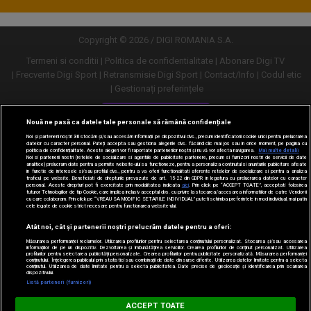
Copyright © 2026 / DIGI ROMANIA S.A.
Termeni si conditii
Politica de confidentialitate
Abonare Digi TV
Frecvente Digi Sport
Retransmisie Digi Sport
Contact/Info
Codul etic
Gestionați preferințele
Versiune desktop
Nouă ne pasă ca datele tale personale să rămână confidențiale
Noi și partenerii noștri
30
stocăm și/sau accesăm informații pe dispozitivul dvs., precum identificatorii cookie unici pentru prelucrarea
datelor cu caracter personal. Puteți accepta sau gestiona alegerile dvs. făcând clic mai jos sau în orice moment, pe pagina cu
politica de confidențialitate. Aceste alegeri vor fi raportate partenerilor noștri și nu vă vor afecta navigarea.
Mai multe detalii
Noi si partenerii nostri (retelele de socializare si agentiile de publicitate partenere, precum si furnizorii nostri de servicii de date
analitice) prelucram date pentru a permite website-ului sa functioneze, pentru a personaliza continutul si anunturile publicitare afisate
in functie de interesele si/sau profilul dvs., pentru a va oferi functionalitati aferente retelelor de socializare si pentru a analiza
traficul pe website. Beneficiati de drepturile prevazute de art. 15-22 din GDPR in legatura cu prelucrarea datelor cu caracter
personal. Aceste drepturi pot fi exercitate prin modalitatea indicata
aici
. Prin click pe “ACCEPT TOATE”, acceptati folosirea
tuturor Tehnologiilor de tip Cookie, care implica inclusiv acceptul dvs. cu privire la stocarea/accesarea informatiilor de catre Vendor-ii
cu care colaboram. Prin click pe “VREAU SA MODIFIC SETARILE INDIVIDUAL” puteti schimba preferintele in mod individual, mai putin
cele legate de cookie strict necesare pentru functionarea website-ului.
Atât noi, cât și partenerii noștri prelucrăm datele pentru a oferi:
Măsurarea performanței reclamelor. Utilizarea profilurilor pentru selectarea conținutului personalizat. Stocarea și/sau accesarea
informațiilor de pe un dispozitiv. Dezvoltarea și îmbunătățirea serviciilor. Crearea profilurilor de conținut personalizat. Utilizarea
profilurilor pentru selectarea publicității personalizate. Crearea profilurilor pentru publicitate personalizată. Măsurarea performanței
conținutului. Înțelegerea publicului prin statistici sau combinații de date din surse diferite. Utilizarea datelor limitate pentru a selecta
conținutul. Utilizarea de date limitate pentru a selecta publicitatea. Date precise de geolocație și identificarea prin scanarea
dispozitivului.
URMĂREȘTE-NE ȘI PE:
Listă parteneri (furnizori)
Digi Sport
ACCEPT TOATE