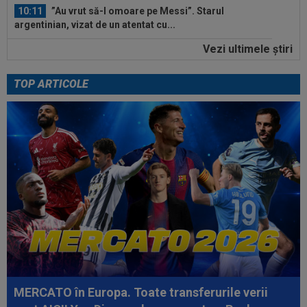
10:11
”Au vrut să-l omoare pe Messi”. Starul
argentinian, vizat de un atentat cu...
Vezi ultimele ştiri
10:05
Ce veste pentru Jose Mourinho: Real Madrid a
găsit înlocuitor, după ce Rodri a...
TOP ARTICOLE
09:49
Gata: făcut praf de Gigi Becali, a decis și vrea
să plece de la FCSB! ”Mi-e și...
09:49
"Dacă e nevoie de o sută de mingi ca să o
dobor, atunci așa să fie!" A produs...
09:34
OFICIAL
Transferul lui Marco Dulca a fost
anunțat
MERCATO în Europa. Toate transferurile verii