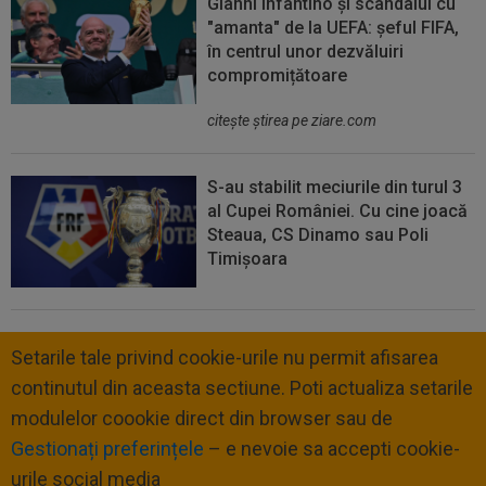
Gianni Infantino și scandalul cu
"amanta" de la UEFA: șeful FIFA,
în centrul unor dezvăluiri
compromițătoare
citeşte ştirea pe ziare.com
S-au stabilit meciurile din turul 3
al Cupei României. Cu cine joacă
Steaua, CS Dinamo sau Poli
Timișoara
Setarile tale privind cookie-urile nu permit afisarea
continutul din aceasta sectiune. Poti actualiza setarile
modulelor coookie direct din browser sau de
Gestionați preferințele
– e nevoie sa accepti cookie-
urile social media