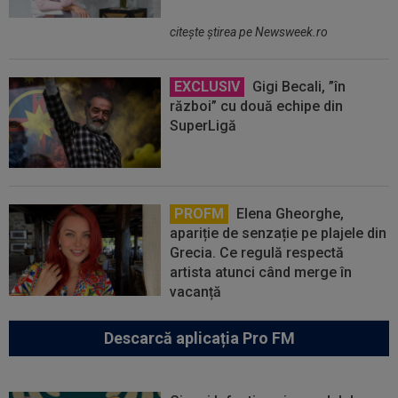
citeşte ştirea pe Newsweek.ro
EXCLUSIV
Gigi Becali, ”în
război” cu două echipe din
SuperLigă
PROFM
Elena Gheorghe,
apariție de senzație pe plajele din
Grecia. Ce regulă respectă
artista atunci când merge în
vacanță
Descarcă aplicația Pro FM