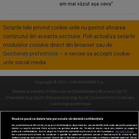
am mai văzut așa ceva”
Setarile tale privind cookie-urile nu permit afisarea
continutul din aceasta sectiune. Poti actualiza setarile
modulelor coookie direct din browser sau de
Gestionați preferințele
– e nevoie sa accepti cookie-
urile social media
Copyright © 2026 / DIGI ROMANIA S.A.
Termeni si conditii
Politica de confidentialitate
Abonare Digi TV
Frecvente Digi Sport
Retransmisie Digi Sport
Contact/Info
Codul etic
Gestionați preferințele
Versiune desktop
Nouă ne pasă ca datele tale personale să rămână confidențiale
Noi și partenerii noștri
30
stocăm și/sau accesăm informații pe dispozitivul dvs., precum identificatorii cookie unici pentru prelucrarea
datelor cu caracter personal. Puteți accepta sau gestiona alegerile dvs. făcând clic mai jos sau în orice moment, pe pagina cu
politica de confidențialitate. Aceste alegeri vor fi raportate partenerilor noștri și nu vă vor afecta navigarea.
Mai multe detalii
Noi si partenerii nostri (retelele de socializare si agentiile de publicitate partenere, precum si furnizorii nostri de servicii de date
analitice) prelucram date pentru a permite website-ului sa functioneze, pentru a personaliza continutul si anunturile publicitare afisate