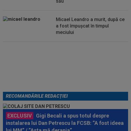
său
Micael Leandro a murit, după ce
a fost împușcat în timpul
meciului
Italienii au tras concluzia despre
Cristi Chivu, după AC Milan - Inter
RECOMANDĂRILE REDACȚIEI
EXCLUSIV
Gigi Becali a spus totul despre
instalarea lui Dan Petrescu la FCSB: ”A fost ideea
lui MM” / ”Asta mă deranja”