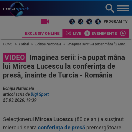
LIVE TV
PROGRAM TV
EXCLUSIV ONLINE
LIVE
EVENIMENTE
HOME
Fotbal
Echipa Nationala
Imaginea serii: i-a pupat mâna lui Mircea Lucescu la conferința de presă, înainte de Turcia - România
VIDEO
Imaginea serii: i-a pupat mâna
lui Mircea Lucescu la conferința de
presă, înainte de Turcia - România
Echipa Nationala
articol scris de
Digi Sport
25.03.2026, 19:39
Selecționerul
Mircea Lucescu
(80 de ani) a susținut
miercuri seara
conferința de presă
premergătoare