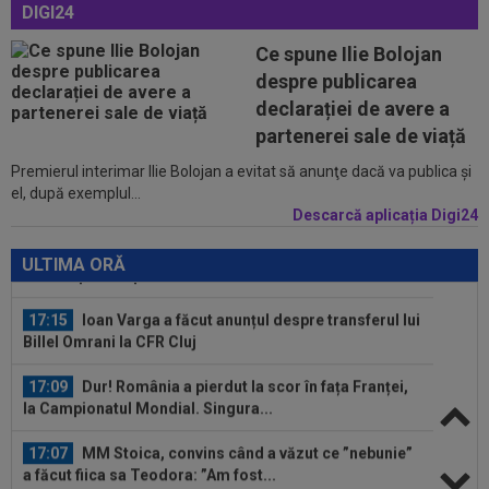
DIGI24
Bianca...
16:50
KuPS - Universitatea Craiova Live Video, joi, 6
Ce spune Ilie Bolojan
august, 18:00, Digi Sport 1...
despre publicarea
17:38
EXCLUSIV
Gigi Becali a spus totul despre
declarației de avere a
instalarea lui Dan Petrescu la FCSB: ”A fost...
partenerei sale de viață
Premierul interimar Ilie Bolojan a evitat să anunţe dacă va publica şi
17:24
OFICIAL
Yan Diomande a semnat cu Real
el, după exemplul...
Madrid! Suma finală e uriașă
Descarcă aplicația Digi24
17:16
FIFA încă datorează cluburilor 215 milioane de
euro după Campionatul Mondial al...
ULTIMA ORĂ
17:15
Ioan Varga a făcut anunțul despre transferul lui
Billel Omrani la CFR Cluj
17:09
Dur! România a pierdut la scor în fața Franței,
la Campionatul Mondial. Singura...
17:07
MM Stoica, convins când a văzut ce ”nebunie”
a făcut fiica sa Teodora: ”Am fost...