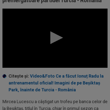
premergătoare partidei Turcia - România
Citește și:
Video&Foto Ce a făcut Ionuț Radu la
antrenamentul oficial! Imagini de pe Beșiktaș
Park, înainte de Turcia - România
Mircea Lucescu a câștigat un trofeu pe banca celor de
la Beșiktaș, titlul în Turcia, chiar în primul sezon ca