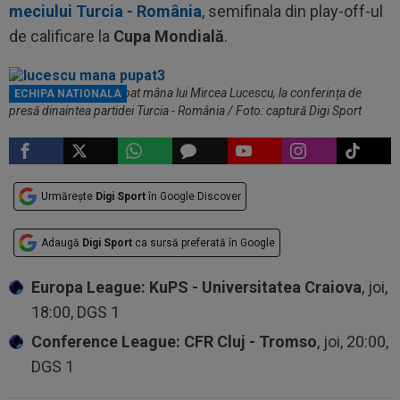
meciului Turcia - România
, semifinala din play-off-ul
de calificare la
Cupa Mondială
.
Un jurnalist turc i-a pupat mâna lui Mircea Lucescu, la conferința de
ECHIPA NATIONALA
presă dinaintea partidei Turcia - România / Foto: captură Digi Sport
Urmărește
Digi Sport
în Google Discover
Adaugă
Digi Sport
ca sursă preferată în Google
Europa League: KuPS - Universitatea Craiova
, joi,
18:00, DGS 1
Conference League: CFR Cluj - Tromso
, joi, 20:00,
DGS 1