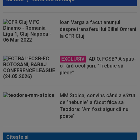
Ioan Varga a făcut anunțul
despre transferul lui Billel Omrani
la CFR Cluj
EXCLUSIV
ADIO, FCSB? A spus-
o fără ocolișuri: ”Trebuie să
plece”
MM Stoica, convins când a văzut
ce ”nebunie” a făcut fiica sa
Teodora: ”Am fost sigur că nu
poate”
Citeşte şi