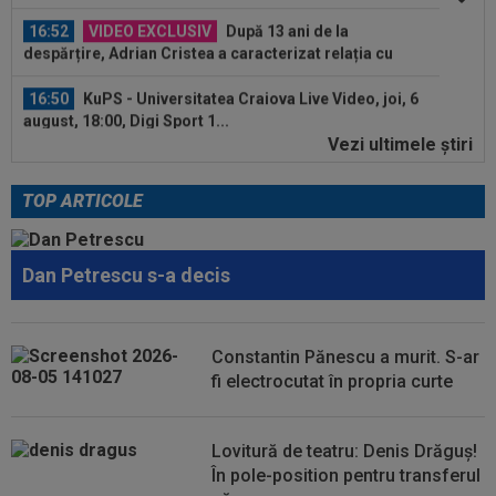
16:52
VIDEO EXCLUSIV
După 13 ani de la
despărțire, Adrian Cristea a caracterizat relația cu
Bianca...
16:50
KuPS - Universitatea Craiova Live Video, joi, 6
august, 18:00, Digi Sport 1...
Vezi ultimele ştiri
17:38
EXCLUSIV
Gigi Becali a spus totul despre
instalarea lui Dan Petrescu la FCSB: ”A fost...
TOP ARTICOLE
17:24
OFICIAL
Yan Diomande a semnat cu Real
Madrid! Suma finală e uriașă
Dan Petrescu s-a decis
17:16
FIFA încă datorează cluburilor 215 milioane de
euro după Campionatul Mondial al...
17:15
Ioan Varga a făcut anunțul despre transferul lui
Constantin Pănescu a murit. S-ar
Billel Omrani la CFR Cluj
fi electrocutat în propria curte
17:09
Dur! România a pierdut la scor în fața Franței,
la Campionatul Mondial. Singura...
Lovitură de teatru: Denis Drăguș!
În pole-position pentru transferul