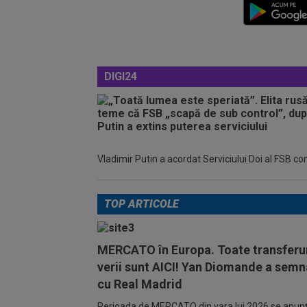
DIGI24
Vladimir Putin a acordat Serviciului Doi al FSB c
TOP ARTICOLE
MERCATO în Europa. Toate transferur
verii sunt AICI! Yan Diomande a semn
cu Real Madrid
Perioada de MERCATO din vara lui 2026 se anunță