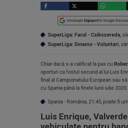
Urmărește
Digisport
în Google Discove
SuperLiga: Farul - Csikszereda
, s
SuperLiga: Dinamo - Voluntari
, sâ
Chiar dacă s-a calificat la pas cu
Rober
oportun ca fostul secund al lui Luis 
final al Campionatului European sau să
cu Spania până la finele lunii iulie 2020.
Spania - România, 21:45, poate fi urm
Luis Enrique, Valverde
vehiculate pentru ban