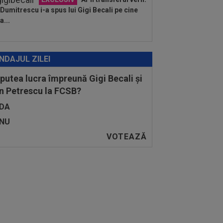
e Dumitrescu i-a spus lui Gigi Becali pe cine
a...
NDAJUL ZILEI
 putea lucra împreună Gigi Becali și
n Petrescu la FCSB?
DA
NU