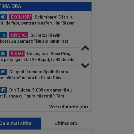
ctaculoasă între arădeni și giuleșteni
TIMA ORĂ
Francisc...
:40
EXCLUSIV
Schimbare! Cât s-a
tit, de fapt, pentru transferul lui Răzvan
a la...
:19
OFICIAL
Surpriză! Kevin
botaru a semnat: ”Nu am putut rata
astă oportunitate”
:08
VIDEO
Ce coșmar: Alexi Pitu,
s pe targă în UTA - Rapid, la 42 de zile
când a...
:49
Ce gest! Luciano Spalletti și-a
os pălăria” în fața lui Cristi Chivu:
ă...
:47
Din Tulcea, 5.000 de oamenii au
at Europa cu ”gura căscată”: ”Am
t...
Vezi ultimele ştiri
:44
OFICIAL
A fost prezentat în
cția de antrenor al Italiei U16
Cele mai citite
Ultima oră
:29
EXCLUSIV
Conducerea de la
versitatea Craiova a dat verdictul!