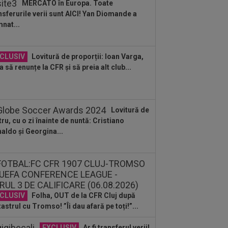
MERCATO în Europa. Toate
liza transferurilor...
nsferurile verii sunt AICI! Yan Diomande a
:19
Lovitura primită de Rapid la
nat...
iul cu UTA
:18
L-a ”vrăjit” pe Pancu în 45 de
CLUSIV
Lovitură de proporții: Ioan Varga,
ute: ”N-ai cum să dai greș cu așa
a să renunțe la CFR și să preia alt club...
a” +...
:55
VIDEO
UTA - Rapid 0-0. Remiză
ctaculoasă între arădeni și giuleșteni
Francisc...
Lovitură de
:40
EXCLUSIV
Schimbare! Cât s-a
tru, cu o zi înainte de nuntă: Cristiano
tit, de fapt, pentru transferul lui Răzvan
aldo și Georgina...
a la...
:19
OFICIAL
Surpriză! Kevin
botaru a semnat: ”Nu am putut rata
astă oportunitate”
:08
VIDEO
Ce coșmar: Alexi Pitu,
s pe targă în UTA - Rapid, la 42 de zile
când a...
CLUSIV
Folha, OUT de la CFR Cluj după
astrul cu Tromso! ”Îi dau afară pe toți!”...
EXCLUSIV
Ar fi transferul verii!