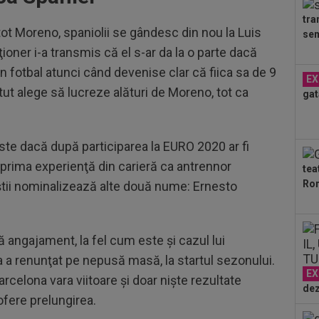
Ana
tra
21
tot Moreno, spaniolii se gândesc din nou la Luis
sem
mec
ţioner i-a transmis că el s-ar da la o parte dacă
23
n fotbal atunci când devenise clar că fiica sa de 9
EX
min
putut alege să lucreze alături de Moreno, tot ca
gat
cev
22
spe
pe 
ste dacă după participarea la EURO 2020 ar fi
22
 prima experienţă din carieră ca antrennor
tea
plă
Ron
liştii nominalizează alte două nume: Ernesto
Sav
22
Ciu
ace
 angajament, la fel cum este şi cazul lui
22
sco
a a renunţat pe nepusă masă, la startul sezonului.
de 
EX
Barcelona vara viitoare şi doar nişte rezultate
dez
 ofere prelungirea.