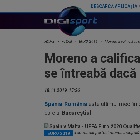
DESCARCĂ APLICAȚIA
Spania trebuie să ne bată diseară pentru că altfel riscă prea mult
HOME
Fotbal
EURO 2019
Moreno a calificat la 
Moreno a califica
se întreabă dacă 
18.11.2019, 15:26
Spania-România
este ultimul meci în 
care şi
Bucureştiul
.
Robert Moreno a continuat perfect munca începută al
EURO 2019