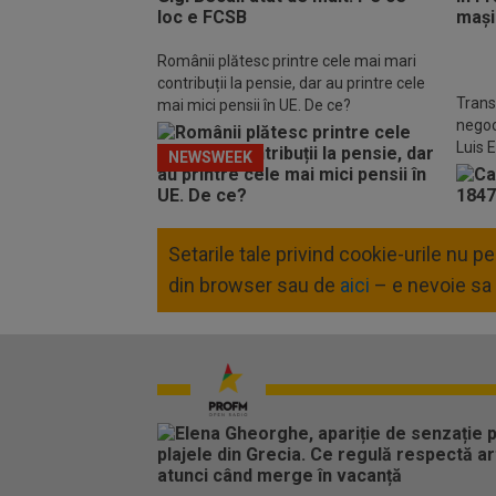
Românii plătesc printre cele mai mari
contribuții la pensie, dar au printre cele
Trans
mai mici pensii în UE. De ce?
negoc
Luis 
NEWSWEEK
Setarile tale privind cookie-urile nu 
din browser sau de
aici
– e nevoie sa 