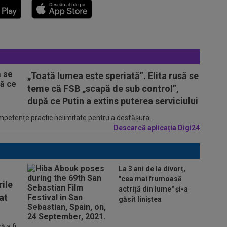
„Toată lumea este speriată”. Elita rusă se
teme că FSB „scapă de sub control”,
după ce Putin a extins puterea serviciului
ompetențe practic nelimitate pentru a desfășura...
Descarcă aplicația Digi24
La 3 ani de la divorț,
"cea mai frumoasă
ile
actriță din lume" și-a
at
găsit liniștea
 a fi