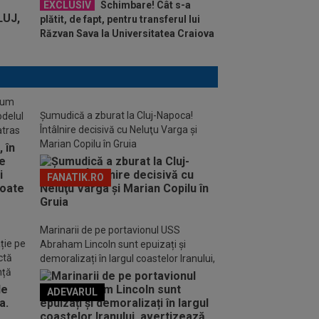
EXCLUSIV
Schimbare! Cât s-a
plătit, de fapt, pentru transferul lui
Răzvan Sava la Universitatea Craiova
stum
Șumudică a zburat la Cluj-Napoca!
odelul
Întâlnire decisivă cu Neluţu Varga şi
atras
Marian Copilu în Gruia
FANATIK.RO
Marinarii de pe portavionul USS
ție pe
Abraham Lincoln sunt epuizați și
ctă
demoralizați în largul coastelor Iranului,
nță
avertizează familiile acestora
ADEVARUL