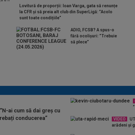
Lovitură de proporții: Ioan Varga, gata să renunțe
la CFR și să preia alt club din SuperLigă: ”Acolo
sunt toate condițiile”
ADIO, FCSB? A spus-o
fără ocolișuri: ”Trebuie
să plece”
Tragic: cel mai bun din istorie a
murit subit, la 43 de ani.
Solicitarea neobișnuită a
familiei
”
 ”N-ai cum să dai greș cu
trebați conducerea”
VIDEO
UTA
arădeni și 