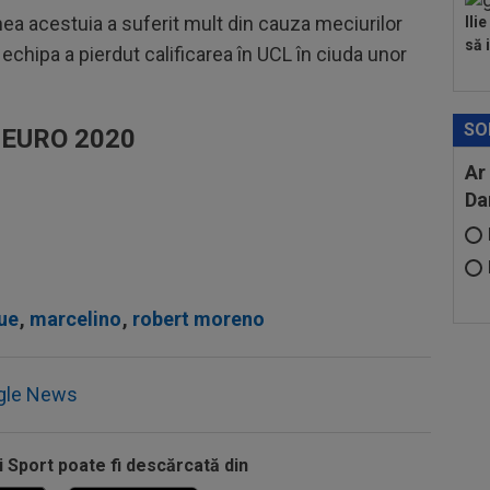
ea acestuia a suferit mult din cauza meciurilor
Ili
să i
echipa a pierdut calificarea în UCL în ciuda unor
SO
u EURO 2020
Ar
Da
que
,
marcelino
,
robert moreno
gle News
i Sport poate fi descărcată din