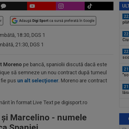
spe
UL
pe 
22
r
Adaugă
Digi Sport
ca sursă preferată în Google
plă
Sav
22
âmbătă, 18:30, DGS 1
Ciu
mbătă, 21:30, DGS 1
ace
22
sco
de 
t Moreno
pe bancă, spaniolii discută dacă este
21
Enrique să semneze un nou contract după turneul
”sc
 fie pus
un alt selecţioner
. Moreno are contract
”Înc
21
lăs
uimi
ărit în format Live Text pe digisport.ro
21
fun
 şi Marcelino - numele
21
ca Spaniei
Uni