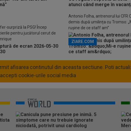
Descarcă aplicația Pr
Antonio Folha, antrenorul lui CFR C
demis după umilința cu Tromso: „
fer-surpriză la PSG! Încep
rușine de ce staff am”
ierile pentru jucătorul cerut de
Enrique
ZIARE.COM
permit afisarea continutul din aceasta sectiune. Poti actua
accepti cookie-urile social media