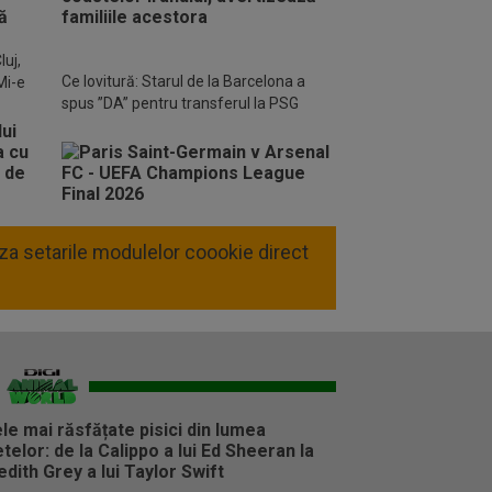
o FM
luj,
Ce lovitură: Starul de la Barcelona a
Mi-e
spus ”DA” pentru transferul la PSG
liza setarile modulelor coookie direct