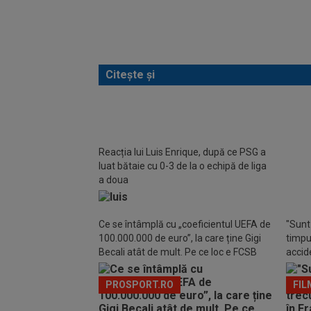
Citește și
La ord
și e 
Reacția lui Luis Enrique, după ce PSG a
al veri
luat bătaie cu 0-3 de la o echipă de liga
a doua
Ce se întâmplă cu „coeficientul UEFA de
"Sunt 
100.000.000 de euro”, la care ține Gigi
timpul
Becali atât de mult. Pe ce loc e FCSB
accide
din m
PROSPORT.RO
FIL