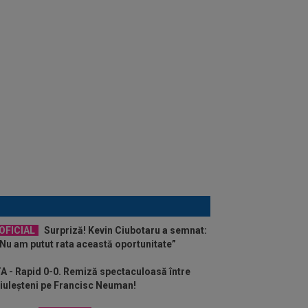
OFICIAL
Surpriză! Kevin Ciubotaru a semnat:
Nu am putut rata această oportunitate”
 - Rapid 0-0. Remiză spectaculoasă între
giuleșteni pe Francisc Neuman!