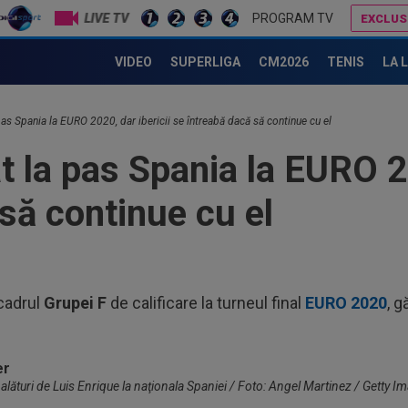
LIVE TV
PROGRAM TV
EXCLUS
Mirel Rădoi contestă alegerea lui Cosmin Contra: "Mi-a plăcut Ianis, chiar dacă nu a fost pe poziția lui!"
L-a ”vrăjit” pe Pancu în 45 de minute: ”N-ai cum să dai greș cu aș
VIDEO
SUPERLIGA
CM2026
TENIS
LA 
21
”sc
”Înc
pas Spania la EURO 2020, dar ibericii se întreabă dacă să continue cu el
21
lăs
t la pas Spania la EURO 20
uimi
21
să continue cu el
fun
21
Uni
Ana
21
cadrul
Grupei F
de calificare la turneul final
EURO 2020
, g
mec
23
min
cev
ături de Luis Enrique la naţionala Spaniei / Foto: Angel Martinez / Getty I
22