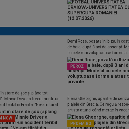
Demi Rose, pozată în Ibiza, în co
de baie, după 3 ani de absență. M
inul lui Luis Enrique: PSG a plusat
cu cele mai voluptuoase forme a 
gata să facă primul mare transfer
toate privirile
i!
PEROZ
în stare de șoc și plâng tot
Elena Gheorghe, apariție de senza
". Minnie Driver a trecut printr-un
plajele din Grecia. Ce regulă respe
nt teribil în Franța: "Ne-am târât
artista atunci când merge în vaca
așină"
M NOW
PROFM.RO