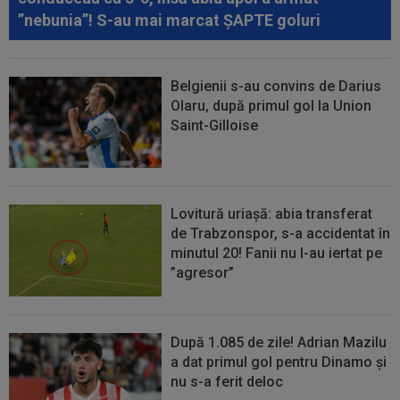
”nebunia”! S-au mai marcat ȘAPTE goluri
Belgienii s-au convins de Darius
Olaru, după primul gol la Union
Saint-Gilloise
Lovitură uriașă: abia transferat
de Trabzonspor, s-a accidentat în
minutul 20! Fanii nu l-au iertat pe
”agresor”
După 1.085 de zile! Adrian Mazilu
a dat primul gol pentru Dinamo și
nu s-a ferit deloc