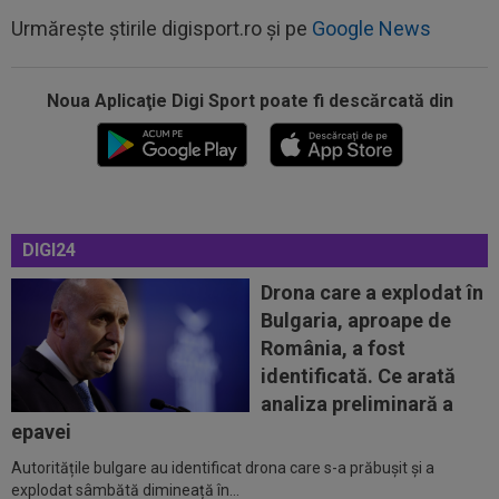
Urmărește știrile digisport.ro și pe
Google News
Noua Aplicaţie Digi Sport poate fi descărcată din
08:52
După 1.085 de zile! Adrian Mazilu a dat primul
gol pentru Dinamo și nu s-a...
DIGI24
08:43
Universitatea Craiova - FC Argeș, LIVE VIDEO,
21:30, DGS 1. Un jucător a plecat...
Drona care a explodat în
Bulgaria, aproape de
08:25
Lovitură uriașă: abia transferat de
România, a fost
Trabzonspor, s-a accidentat în minutul 20...
identificată. Ce arată
08:10
Noul transfer al lui Real Madrid l-a lăsat
analiza preliminară a
”mască” la debut: Jose Mourinho...
epavei
Autoritățile bulgare au identificat drona care s-a prăbușit și a
08:05
Belgienii s-au convins de Darius Olaru, după
explodat sâmbătă dimineață în...
primul gol la Union Saint-Gilloise