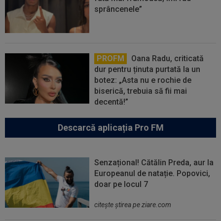
sprâncenele”
PROFM
Oana Radu, criticată
dur pentru ținuta purtată la un
botez: „Asta nu e rochie de
biserică, trebuia să fii mai
decentă!”
Descarcă aplicația Pro FM
Senzațional! Cătălin Preda, aur la
Europeanul de natație. Popovici,
doar pe locul 7
citeşte ştirea pe ziare.com