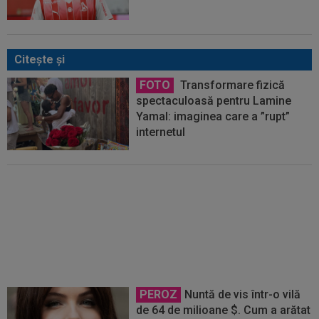
Citeşte şi
FOTO
Transformare fizică
spectaculoasă pentru Lamine
Yamal: imaginea care a ”rupt”
internetul
E sigur: starul așteptat de Real
Madrid, peste Lamine Yamal! "Ar
putea suna ca o nebunie"
PEROZ
Nuntă de vis într-o vilă
de 64 de milioane $. Cum a arătat