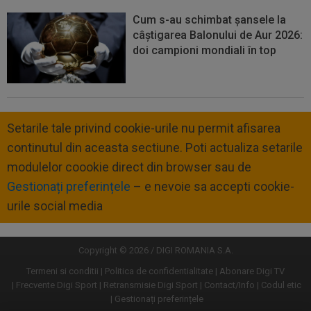
Cum s-au schimbat șansele la
câștigarea Balonului de Aur 2026:
doi campioni mondiali în top
Setarile tale privind cookie-urile nu permit afisarea
continutul din aceasta sectiune. Poti actualiza setarile
modulelor coookie direct din browser sau de
Gestionați preferințele
– e nevoie sa accepti cookie-
urile social media
Copyright © 2026 / DIGI ROMANIA S.A.
Termeni si conditii
Politica de confidentialitate
Abonare Digi TV
Frecvente Digi Sport
Retransmisie Digi Sport
Contact/Info
Codul etic
Gestionați preferințele