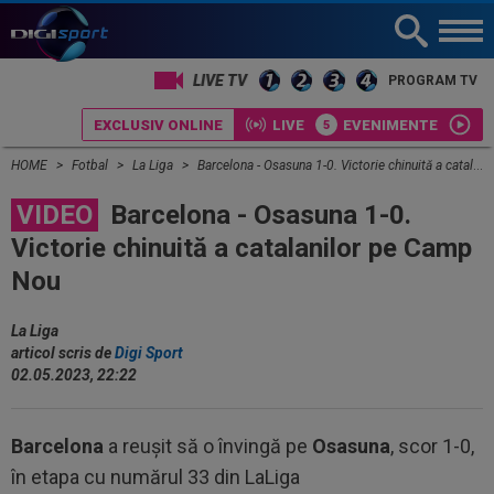
LIVE TV
PROGRAM TV
EXCLUSIV ONLINE
LIVE
EVENIMENTE
HOME
Fotbal
La Liga
Barcelona - Osasuna 1-0. Victorie chinuită a catalanilor pe Camp Nou
VIDEO
Barcelona - Osasuna 1-0.
Victorie chinuită a catalanilor pe Camp
Nou
La Liga
articol scris de
Digi Sport
02.05.2023, 22:22
Barcelona
a reușit să o învingă pe
Osasuna
, scor 1-0,
în etapa cu numărul 33 din LaLiga