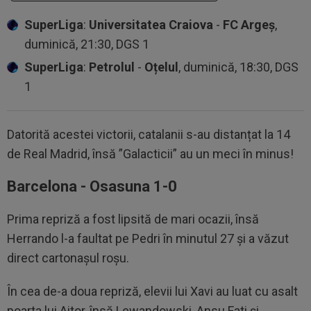
SuperLiga
:
Universitatea Craiova
-
FC Argeș
,
duminică, 21:30, DGS 1
SuperLiga
:
Petrolul
-
Oțelul
, duminică, 18:30, DGS
1
Datorită acestei victorii, catalanii s-au distanțat la 14
de Real Madrid, însă ”Galacticii” au un meci în minus!
Barcelona - Osasuna 1-0
Prima repriză a fost lipsită de mari ocazii, însă
Herrando l-a faultat pe Pedri în minutul 27 și a văzut
direct cartonașul roșu.
În cea de-a doua repriză, elevii lui Xavi au luat cu asalt
poarta lui Aitor, însă Lewandowski, Ansu Fati și