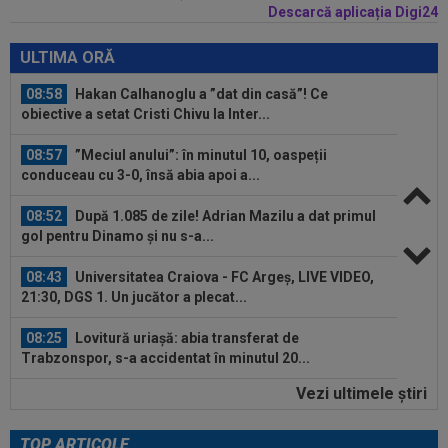
Descarcă aplicația Digi24
09:03
Petrolul - Oțelul, LIVE VIDEO, 18:30, Digi Sport
1. Moldovenii s-au impus cu...
ULTIMA ORĂ
08:58
Hakan Calhanoglu a ”dat din casă”! Ce
obiective a setat Cristi Chivu la Inter...
08:57
”Meciul anului”: în minutul 10, oaspeții
conduceau cu 3-0, însă abia apoi a...
08:52
După 1.085 de zile! Adrian Mazilu a dat primul
gol pentru Dinamo și nu s-a...
08:43
Universitatea Craiova - FC Argeș, LIVE VIDEO,
21:30, DGS 1. Un jucător a plecat...
08:25
Lovitură uriașă: abia transferat de
Trabzonspor, s-a accidentat în minutul 20...
Vezi ultimele ştiri
08:10
Noul transfer al lui Real Madrid l-a lăsat
”mască” la debut: Jose Mourinho...
TOP ARTICOLE