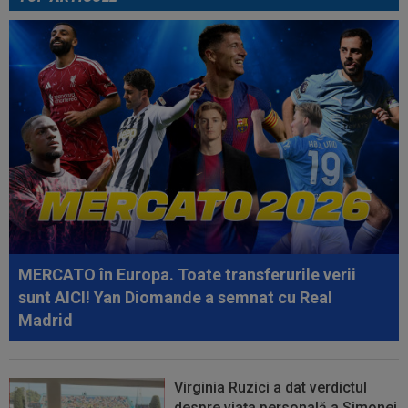
08:05
Belgienii s-au convins de Darius Olaru, după
primul gol la Union Saint-Gilloise
09:03
Petrolul - Oțelul, LIVE VIDEO, 18:30, Digi Sport
1. Moldovenii s-au impus cu...
08:58
Hakan Calhanoglu a ”dat din casă”! Ce
obiective a setat Cristi Chivu la Inter...
08:57
”Meciul anului”: în minutul 10, oaspeții
conduceau cu 3-0, însă abia apoi a...
08:52
După 1.085 de zile! Adrian Mazilu a dat primul
gol pentru Dinamo și nu s-a...
MERCATO în Europa. Toate transferurile verii
08:43
Universitatea Craiova - FC Argeș, LIVE VIDEO,
sunt AICI! Yan Diomande a semnat cu Real
21:30, DGS 1. Un jucător a plecat...
Madrid
Virginia Ruzici a dat verdictul
despre viața personală a Simonei