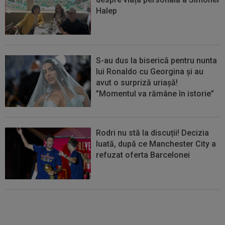
Halep
S-au dus la biserică pentru nunta
lui Ronaldo cu Georgina și au
avut o surpriză uriașă!
”Momentul va rămâne în istorie”
Rodri nu stă la discuții! Decizia
luată, după ce Manchester City a
refuzat oferta Barcelonei
Cel mai bine plătit jucător din
SuperLigă a devenit liber! Gigi