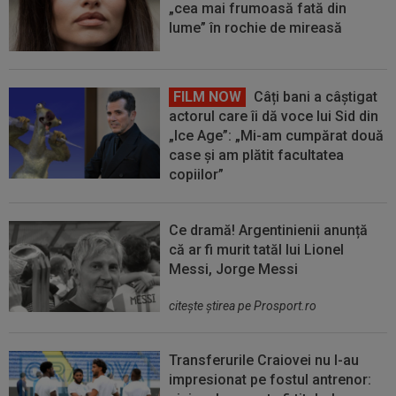
„cea mai frumoasă fată din
lume” în rochie de mireasă
FILM NOW
Câți bani a câștigat
actorul care îi dă voce lui Sid din
„Ice Age”: „Mi-am cumpărat două
case și am plătit facultatea
copiilor”
Ce dramă! Argentinienii anunță
că ar fi murit tatăl lui Lionel
Messi, Jorge Messi
citeşte ştirea pe Prosport.ro
Transferurile Craiovei nu l-au
impresionat pe fostul antrenor: