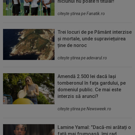
niciunul nu poate fi titular!
citeşte ştirea pe Fanatik.ro
Trei locuri de pe Pământ interzise
și mortale, unde supraviețuirea
ține de noroc
citeşte ştirea pe adevarul.ro
Amendă 2.500 lei dacă lași
tomberonul în fața gardului, pe
domeniul public. Ce mai este
interzis să arunci?
citeşte ştirea pe Newsweek.ro
Lamine Yamal: ”Dacă-mi arătați o
fată mai frumoasă, îmi rad