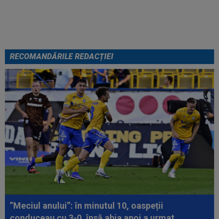
Becali spunea: ”Pregătesc o
bombă! Bani mulți”
RECOMANDĂRILE REDACȚIEI
”Meciul anului”: în minutul 10, oaspeții
conduceau cu 3-0, însă abia apoi a urmat