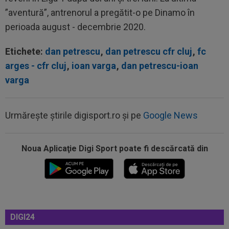
”aventură”, antrenorul a pregătit-o pe Dinamo în
perioada august - decembrie 2020.
Etichete:
dan petrescu
,
dan petrescu cfr cluj
,
fc
arges - cfr cluj
,
ioan varga
,
dan petrescu-ioan
varga
10:06
Elias Charalambous a debutat pe banca lui
Levadiakos
Urmărește știrile digisport.ro și pe
Google News
10:00
EXCLUSIV
Ce a spus Antonio Folha, fără să
știe că a fost dat afară de Ioan Varga de la...
Noua Aplicaţie Digi Sport poate fi descărcată din
09:47
EXCLUSIV
Conducerea Rapidului a spus ce
se va întâmpla cu Jason Kodor, după ce atacantul...
09:35
Toni Kroos a scris 3 cuvinte, după ce Vinicius
Jr. și-a prelungit contractul cu...
09:31
FCSB i-a transmis un mesaj clar lui Denis
DIGI24
Drăguș