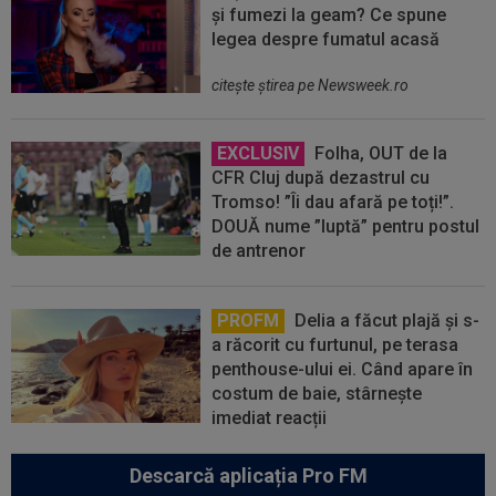
și fumezi la geam? Ce spune
legea despre fumatul acasă
citeşte ştirea pe Newsweek.ro
EXCLUSIV
Folha, OUT de la
CFR Cluj după dezastrul cu
Tromso! ”Îi dau afară pe toți!”.
DOUĂ nume ”luptă” pentru postul
de antrenor
PROFM
Delia a făcut plajă și s-
a răcorit cu furtunul, pe terasa
penthouse-ului ei. Când apare în
costum de baie, stârnește
imediat reacții
Descarcă aplicația Pro FM