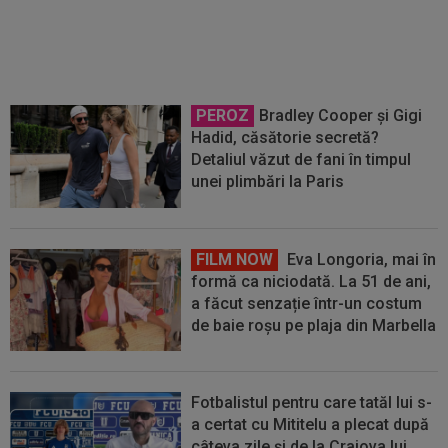
decizia!
PEROZ
Bradley Cooper și Gigi
Hadid, căsătorie secretă?
Detaliul văzut de fani în timpul
unei plimbări la Paris
FILM NOW
Eva Longoria, mai în
formă ca niciodată. La 51 de ani,
a făcut senzație într-un costum
de baie roșu pe plaja din Marbella
Fotbalistul pentru care tatăl lui s-
a certat cu Mititelu a plecat după
câteva zile și de la Craiova lui