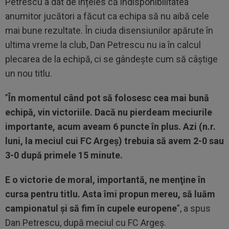
Petrescu a dat de înțeles că indisponibilitatea
anumitor jucători a făcut ca echipa să nu aibă cele
mai bune rezultate. În ciuda disensiunilor apărute în
ultima vreme la club, Dan Petrescu nu ia în calcul
plecarea de la echipă, ci se gândește cum să câștige
un nou titlu.
”
În momentul când pot să folosesc cea mai bună
echipă, vin victoriile. Dacă nu pierdeam meciurile
importante, acum aveam 6 puncte în plus. Azi (n.r.
luni, la meciul cui FC Argeș) trebuia să avem 2-0 sau
3-0 după primele 15 minute.
E o victorie de moral, importantă, ne menţine în
cursa pentru titlu. Asta îmi propun mereu, să luăm
campionatul şi să fim în cupele europene
”, a spus
Dan Petrescu, după meciul cu FC Argeș.