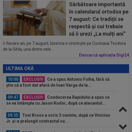
Sărbătoare importantă
10:25
GALERIE FOTO
Georgina a reacționat rapid,
în calendarul ortodox pe
după ce a văzut-o pe Antonela. Aproape două...
7 august: Ce tradiții se
10:25
Dinamo - FC Voluntari LIVE VIDEO, sâmbătă,
respectă și cui trebuie
21:30, la DGS 1. Egalitate de puncte...
să îi urezi „La mulți ani”
n fiecare an, pe 7 august, biserica o cinstește pe Cuvioasa Teodora
10:12
Verdict fără dubii: cei doi jucători de care
de la Sihla, una dintre cele...
FCSB are nevoie pentru a ”câștiga...
Descarcă aplicația Digi24
10:06
Elias Charalambous a debutat pe banca lui
Levadiakos
ULTIMA ORĂ
10:00
EXCLUSIV
Ce a spus Antonio Folha, fără să
știe că a fost dat afară de Ioan Varga de la...
09:47
EXCLUSIV
Conducerea Rapidului a spus ce
se va întâmpla cu Jason Kodor, după ce atacantul...
09:35
Toni Kroos a scris 3 cuvinte, după ce Vinicius
Jr. și-a prelungit contractul cu...