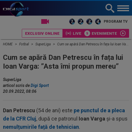
LIVE TV
PROGRAM TV
EXCLUSIV ONLINE
LIVE
EVENIMENTE
HOME
Fotbal
SuperLiga
Cum se apără Dan Petrescu în fața lui Ioan Varga: ”Asta îmi propun mereu”
Cum se apără Dan Petrescu în fața lui
Ioan Varga: ”Asta îmi propun mereu”
SuperLiga
articol scris de
Digi Sport
20.09.2022, 08:06
Dan Petrescu
(54 de ani) este
pe punctul de a pleca
de la CFR Cluj
, după ce patronul
Ioan Varga
și-a spus
nemulțumirile față de tehnician
.