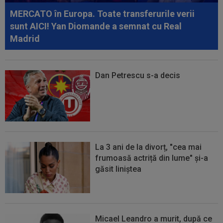
MERCATO în Europa. Toate transferurile verii
sunt AICI! Yan Diomande a semnat cu Real
Madrid
Dan Petrescu s-a decis
La 3 ani de la divorț, "cea mai
frumoasă actriță din lume" și-a
găsit liniștea
Micael Leandro a murit, după ce