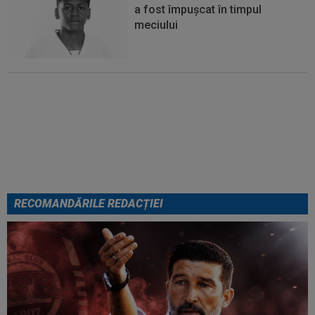
a fost împușcat în timpul
meciului
EXCLUSIV
Lovitură de proporții:
Ioan Varga, gata să renunțe la
CFR și să preia alt club din
SuperLigă: ”Acolo sunt toate
condițiile”
RECOMANDĂRILE REDACȚIEI