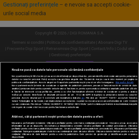
Gestionați preferințele
– e nevoie sa accepti cookie-
urile social media
Copyright © 2026 / DIGI ROMANIA S.A.
Termeni si conditii
Politica de confidentialitate
Abonare Digi TV
Frecvente Digi Sport
Retransmisie Digi Sport
Contact/Info
Codul etic
Gestionați preferințele
Versiune desktop
Nouă ne pasă ca datele tale personale să rămână confidențiale
Noi și partenerii noștri
30
stocăm și/sau accesăm informații pe dispozitivul dvs., precum identificatorii cookie unici pentru prelucrarea
datelor cu caracter personal. Puteți accepta sau gestiona alegerile dvs. făcând clic mai jos sau în orice moment, pe pagina cu
politica de confidențialitate. Aceste alegeri vor fi raportate partenerilor noștri și nu vă vor afecta navigarea.
Mai multe detalii
Noi si partenerii nostri (retelele de socializare si agentiile de publicitate partenere, precum si furnizorii nostri de servicii de date
analitice) prelucram date pentru a permite website-ului sa functioneze, pentru a personaliza continutul si anunturile publicitare afisate
in functie de interesele si/sau profilul dvs., pentru a va oferi functionalitati aferente retelelor de socializare si pentru a analiza
traficul pe website. Beneficiati de drepturile prevazute de art. 15-22 din GDPR in legatura cu prelucrarea datelor cu caracter
personal. Aceste drepturi pot fi exercitate prin modalitatea indicata
aici
. Prin click pe “ACCEPT TOATE”, acceptati folosirea
tuturor Tehnologiilor de tip Cookie, care implica inclusiv acceptul dvs. cu privire la stocarea/accesarea informatiilor de catre Vendor-ii
cu care colaboram. Prin click pe “VREAU SA MODIFIC SETARILE INDIVIDUAL” puteti schimba preferintele in mod individual, mai putin
cele legate de cookie strict necesare pentru functionarea website-ului.
Atât noi, cât și partenerii noștri prelucrăm datele pentru a oferi:
Măsurarea performanței reclamelor. Utilizarea profilurilor pentru selectarea conținutului personalizat. Stocarea și/sau accesarea
informațiilor de pe un dispozitiv. Dezvoltarea și îmbunătățirea serviciilor. Crearea profilurilor de conținut personalizat. Utilizarea
profilurilor pentru selectarea publicității personalizate. Crearea profilurilor pentru publicitate personalizată. Măsurarea performanței
conținutului. Înțelegerea publicului prin statistici sau combinații de date din surse diferite. Utilizarea datelor limitate pentru a selecta
conținutul. Utilizarea de date limitate pentru a selecta publicitatea. Date precise de geolocație și identificarea prin scanarea
dispozitivului.