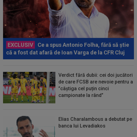
EXCLUSIV
Ce a spus Antonio Folha, fără să știe
că a fost dat afară de Ioan Varga de la CFR Cluj
Verdict fără dubii: cei doi jucători
de care FCSB are nevoie pentru a
”câștiga cel puțin cinci
campionate la rând”
Elias Charalambous a debutat pe
banca lui Levadiakos