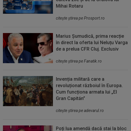
Mihai Rotaru
citeşte ştirea pe Prosport.ro
Marius Șumudică, prima reacție
în direct la oferta lui Neluțu Varga
de a prelua CFR Cluj. Exclusiv
citeşte ştirea pe Fanatik.ro
Invenția militară care a
revoluționat războiul în Europa.
Cum funcționa armata lui „El
Gran Capitán”
citeşte ştirea pe adevarul.ro
Poți lua amendă dacă stai la bloc