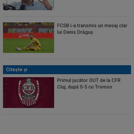
FCSB i-a transmis un mesaj clar
lui Denis Drăguș
Citeşte şi
Primul jucător OUT de la CFR
Cluj, după 0-5 cu Tromso
EXCLUSIV
Dorit iar de Varga la
CFR Cluj, Edi Iordănescu a luat