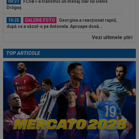
09:31
FCSB i-a transmis un mesaj clar lui Denis
Drăguș
10:25
GALERIE FOTO
Georgina a reacționat rapid,
după ce a văzut-o pe Antonela. Aproape două...
Vezi ultimele ştiri
10:25
Dinamo - FC Voluntari LIVE VIDEO, sâmbătă,
21:30, la DGS 1. Egalitate de puncte...
TOP ARTICOLE
10:12
Verdict fără dubii: cei doi jucători de care
FCSB are nevoie pentru a ”câștiga...
10:06
Elias Charalambous a debutat pe banca lui
Levadiakos
10:00
EXCLUSIV
Ce a spus Antonio Folha, fără să
știe că a fost dat afară de Ioan Varga de la...