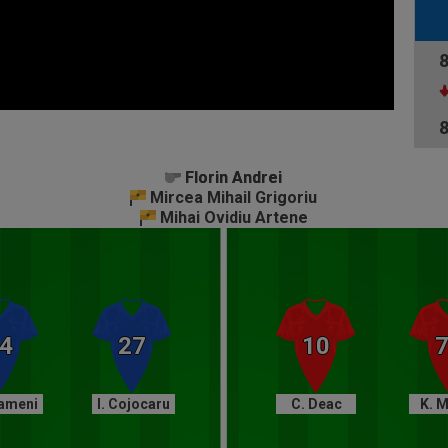
Florin Andrei
Florin Andrei
Mircea Mihail Grigoriu
Mihai Ovidiu Artene
rameni
I. Cojocaru
C. Deac
K. 