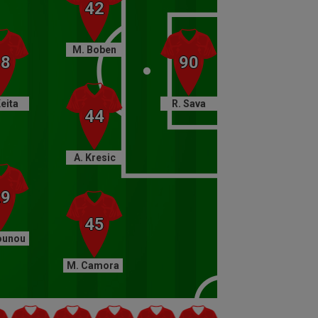
fundașii lui CFR Cluj.
77
Gol CFR Cluj
M. Boben
Otele a redus din diferență cu un
șut pe jos din interiorul careului.
Keita
R. Sava
73
Schimbare Farul
Dănuleasă a intrat în locul lui
Vînă.
A. Kresic
72
Schimbare Farul
Queiros a fost înlocuit de Dragoș
Nedelcu.
ounou
67
Gol Farul
Constantin Grameni a dusc
M. Camora
scorul la 3-0 pentru Farul cu o
execuție superbă.