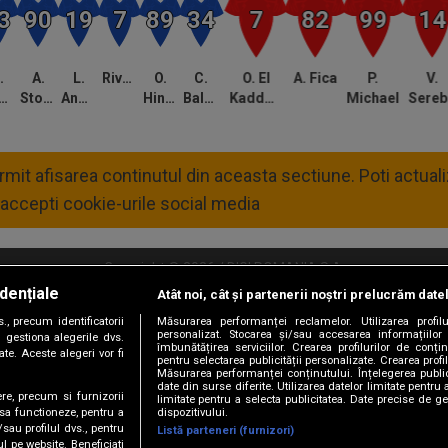
.
A.
L.
Rivaldinho
O.
C.
O. El
A. Fica
P.
V.
asap
Stoian
Andronache
Hindrich
Balgradean
Kaddouri
Michael
Sere
permit afisarea continutul din aceasta sectiune. Poti actua
accepti cookie-urile social media
Copyright © 2026 / DIGI ROMANIA S.A.
dențiale
Atât noi, cât și partenerii noștri prelucrăm date
litate
Abonare Digi TV
Frecvente Digi Sport
Retransmisie Digi Sport
Contac
, precum identificatorii
Măsurarea performanței reclamelor. Utilizarea profilu
personalizat. Stocarea și/sau accesarea informațiilor
Versiune mobil
 gestiona alegerile dvs.
îmbunătățirea serviciilor. Crearea profilurilor de conținu
te. Aceste alegeri vor fi
pentru selectarea publicității personalizate. Crearea profil
Măsurarea performanței conținutului. Înțelegerea public
date din surse diferite. Utilizarea datelor limitate pentru 
ere, precum si furnizorii
limitate pentru a selecta publicitatea. Date precise de ge
dispozitivului.
 sa functioneze, pentru a
/sau profilul dvs., pentru
Listă parteneri (furnizori)
ul pe website. Beneficiati