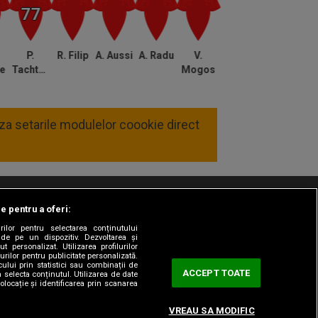
64
Cartonaş galben Farul
Grigoryan a primit cartonașul
galben.
P.
R. Filip
A. Aussi
A. Radu
V.
be
Tachtsidis
Mogos
63
Cartonaş galben Farul
Ionuț Larie a primit cartonașul
galben pentru tragere de timp.
liza setarile modulelor coookie direct
61
Schimbare Farul
Sîrbu a intrat în locul lui Mihai
Popescu.
le pentru a oferi:
t/Info
Codul etic
Gestionați preferințele
60
Ocazie CFR Cluj
rilor pentru selectarea conținutului
Gustavo Marins a scos mingea
 de pe un dispozitiv. Dezvoltarea și
t personalizat. Utilizarea profilurilor
de pe linia porții, iar scorul
urilor pentru publicitate personalizată.
ului prin statistici sau combinații de
ACCEPT TOATE
rămâne neschimbat.
a selecta conținutul. Utilizarea de date
olocație și identificarea prin scanarea
51
Ocazie CFR Cluj
VREAU SA MODIFIC