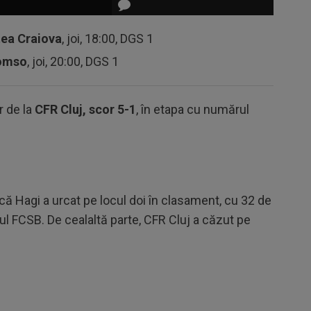
tea Craiova
, joi, 18:00, DGS 1
romso
, joi, 20:00, DGS 1
r de la
CFR Cluj, scor 5-1
, în etapa cu numărul
ică Hagi a urcat pe locul doi în clasament, cu 32 de
rul FCSB. De cealaltă parte, CFR Cluj a căzut pe