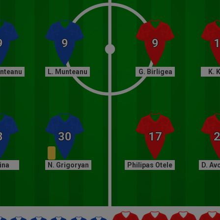
unteanu
L. Munteanu
G. Birligea
K. 
Vina
N. Grigoryan
Philipas Otele
D. Av