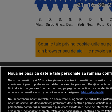
S.
D.
D.
G.
K.
D.
N.
C
Musat
Sirbu
Grosu
Danuleasa
Boli
Nedelcu
Popescu
C
Setarile tale privind cookie-urile nu 
din browser sau de
aici
– e nevoie sa 
Nouă ne pasă ca datele tale personale să rămână confi
Termeni si conditii
Politica de confidentia
Noi și partenerii noștri
30
stocăm și/sau accesăm informații pe dispozitivul dvs.
cookie unici pentru prelucrarea datelor cu caracter personal. Puteți accepta sau
făcând clic mai jos sau în orice moment, pe pagina cu politica de confidențialita
raportate partenerilor noștri și nu vă vor afecta navigarea.
Mai multe detalii
Noi si partenerii nostri (retelele de socializare si agentiile de publicitate parten
nostri de servicii de date analitice) prelucram date pentru a permite website-ului
personaliza continutul si anunturile publicitare afisate in functie de interesele si
a va oferi functionalitati aferente retelelor de socializare si pentru a analiza trafic