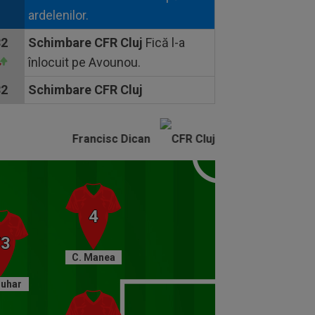
ardelenilor.
82
Schimbare CFR Cluj
Fică l-a
înlocuit pe Avounou.
82
Schimbare CFR Cluj
Fică l-a înlocuit pe Avounou.
82
Cartonaş galben CFR Cluj
Francisc Dican
Boben a primit cartonașuș
galben.
80
Schimbare Farul
Rivaldinho l-a înlocuit pe
Cojocaru.
C. Manea
78
Gol Farul
Muhar
Cojocaru a reușit dubla, după ce
a scăpat pe contraatac cu