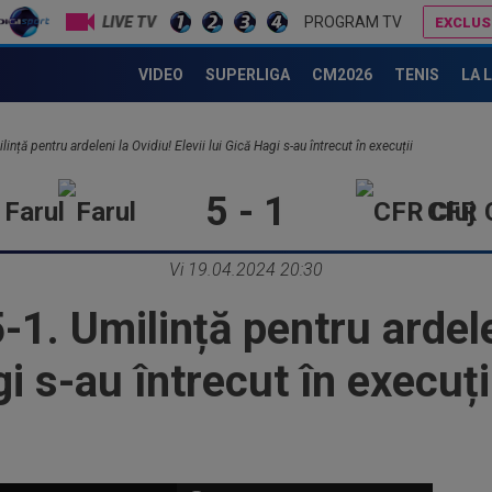
LIVE TV
PROGRAM TV
EXCLUS
n Tănase și nu s-a ferit de cuvinte: ”La FCSB e sat fără câini”
Rapid a făcut anunțul despre Alex Dobre
Victor Pițurcă l-a auzit pe Florin Tănase și nu s-a ferit de cuvinte: ”La FCSB e sat fără câini”
VIDEO
SUPERLIGA
CM2026
TENIS
LA 
lință pentru ardeleni la Ovidiu! Elevii lui Gică Hagi s-au întrecut în execuții
5 - 1
Farul
CFR C
Vi 19.04.2024 20:30
5-1. Umilință pentru ardele
gi s-au întrecut în execuți