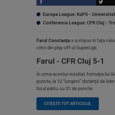
Europa League: KuPS - Universita
Conference League: CFR Cluj - T
Farul Constanța
s-a impus în fața celo
cinci din play-off-ul SuperLigii.
Farul - CFR Cluj 5-1
În urma acestui rezultat, formația lui G
puncte, la 12 ”lungimi” distanță de lide
locul patru, cu 31 de puncte.