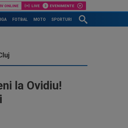
IV ONLINE
LIVE
EVENIMENTE
LIGA
FOTBAL
MOTO
SPORTURI
luj
ni la Ovidiu!
i