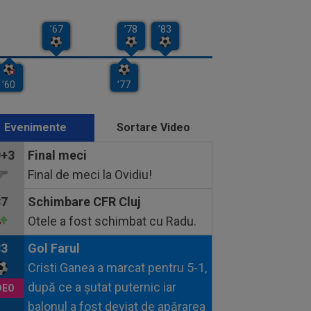
Evenimente
Sortare Video
0+3
Final meci
Final de meci la Ovidiu!
87
Schimbare CFR Cluj
Otele a fost schimbat cu Radu.
83
Gol Farul
Cristi Ganea a marcat pentru 5-1,
după ce a șutat puternic iar
balonul a fost deviat de apărarea