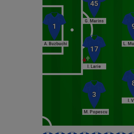
G. Marins
A. Buzbuchi
L. M
I. Larie
I. 
M. Popescu