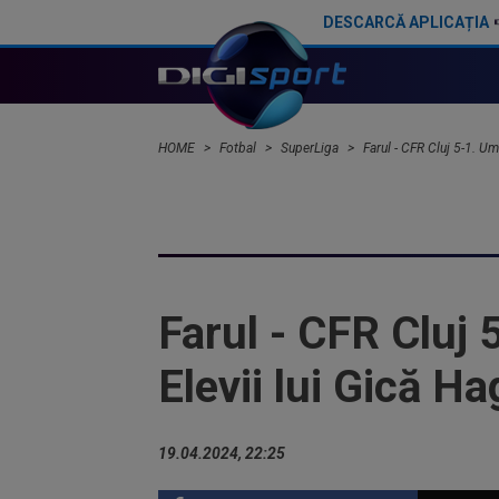
DESCARCĂ APLICAȚIA
Victor Pițurcă l-a auzit pe Flori
HOME
Fotbal
SuperLiga
Farul - CFR Cluj 5-1. Umi
Farul - CFR Cluj 
Elevii lui Gică Ha
19.04.2024, 22:25