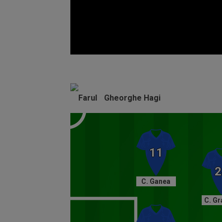
Volume
90%
Gheorghe Hagi
C. Ganea
C. G