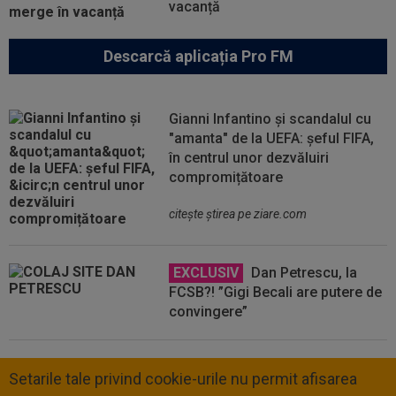
vacanță
Descarcă aplicația Pro FM
Gianni Infantino și scandalul cu
"amanta" de la UEFA: șeful FIFA,
în centrul unor dezvăluiri
compromițătoare
citeşte ştirea pe ziare.com
EXCLUSIV
Dan Petrescu, la
FCSB?! ”Gigi Becali are putere de
convingere”
Setarile tale privind cookie-urile nu permit afisarea