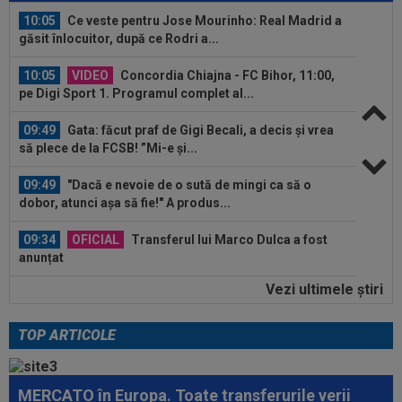
10:05
Ce veste pentru Jose Mourinho: Real Madrid a
găsit înlocuitor, după ce Rodri a...
10:05
VIDEO
Concordia Chiajna - FC Bihor, 11:00,
pe Digi Sport 1. Programul complet al...
09:49
Gata: făcut praf de Gigi Becali, a decis și vrea
să plece de la FCSB! ”Mi-e și...
09:49
"Dacă e nevoie de o sută de mingi ca să o
dobor, atunci așa să fie!" A produs...
09:34
OFICIAL
Transferul lui Marco Dulca a fost
anunțat
Vezi ultimele ştiri
09:31
Jucătorul lui Inter, cucerit de Cristi Chivu, chiar
dacă i-a schimbat poziția...
TOP ARTICOLE
10:36
OFICIAL
Transfer de la Universitatea
Craiova: a semnat până în 2031!
MERCATO în Europa. Toate transferurile verii