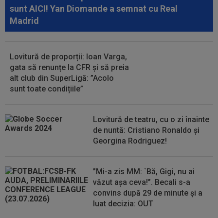
10:11
”Au vrut să-l omoare pe Messi”. Starul
sunt AICI! Yan Diomande a semnat cu Real
argentinian, vizat de un atentat cu...
Madrid
10:05
Ce veste pentru Jose Mourinho: Real Madrid a
găsit înlocuitor, după ce Rodri a...
Lovitură de proporții: Ioan Varga,
10:05
VIDEO
Concordia Chiajna - FC Bihor, 11:00,
gata să renunțe la CFR și să preia
pe Digi Sport 1. Programul complet al...
alt club din SuperLigă: ”Acolo
sunt toate condițiile”
09:49
Gata: făcut praf de Gigi Becali, a decis și vrea
să plece de la FCSB! ”Mi-e și...
Lovitură de teatru, cu o zi înainte
de nuntă: Cristiano Ronaldo și
Georgina Rodriguez!
”Mi-a zis MM: `Bă, Gigi, nu ai
văzut așa ceva!”. Becali s-a
convins după 29 de minute și a
luat decizia: OUT