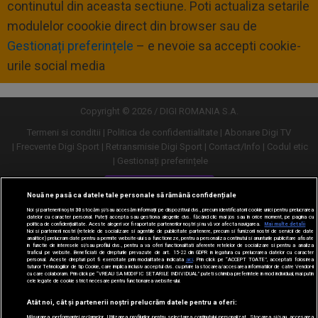
continutul din aceasta sectiune. Poti actualiza setarile
modulelor coookie direct din browser sau de
Gestionați preferințele
– e nevoie sa accepti cookie-
urile social media
Copyright © 2026 / DIGI ROMANIA S.A.
Termeni si conditii
Politica de confidentialitate
Abonare Digi TV
Frecvente Digi Sport
Retransmisie Digi Sport
Contact/Info
Codul etic
Gestionați preferințele
Versiune desktop
Nouă ne pasă ca datele tale personale să rămână confidențiale
Noi și partenerii noștri
30
stocăm și/sau accesăm informații pe dispozitivul dvs., precum identificatorii cookie unici pentru prelucrarea
datelor cu caracter personal. Puteți accepta sau gestiona alegerile dvs. făcând clic mai jos sau în orice moment, pe pagina cu
politica de confidențialitate. Aceste alegeri vor fi raportate partenerilor noștri și nu vă vor afecta navigarea.
Mai multe detalii
Noi si partenerii nostri (retelele de socializare si agentiile de publicitate partenere, precum si furnizorii nostri de servicii de date
analitice) prelucram date pentru a permite website-ului sa functioneze, pentru a personaliza continutul si anunturile publicitare afisate
in functie de interesele si/sau profilul dvs., pentru a va oferi functionalitati aferente retelelor de socializare si pentru a analiza
traficul pe website. Beneficiati de drepturile prevazute de art. 15-22 din GDPR in legatura cu prelucrarea datelor cu caracter
personal. Aceste drepturi pot fi exercitate prin modalitatea indicata
aici
. Prin click pe “ACCEPT TOATE”, acceptati folosirea
tuturor Tehnologiilor de tip Cookie, care implica inclusiv acceptul dvs. cu privire la stocarea/accesarea informatiilor de catre Vendor-ii
cu care colaboram. Prin click pe “VREAU SA MODIFIC SETARILE INDIVIDUAL” puteti schimba preferintele in mod individual, mai putin
cele legate de cookie strict necesare pentru functionarea website-ului.
Atât noi, cât și partenerii noștri prelucrăm datele pentru a oferi:
Măsurarea performanței reclamelor. Utilizarea profilurilor pentru selectarea conținutului personalizat. Stocarea și/sau accesarea