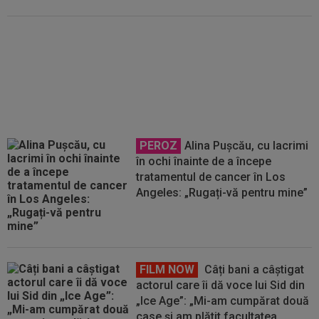
Mihai Stoica, îngrijorat de situația
lui Daniel Bîrligea. ”Din
nefericire”
PEROZ
Alina Pușcău, cu lacrimi
în ochi înainte de a începe
tratamentul de cancer în Los
Angeles: „Rugați-vă pentru mine”
FILM NOW
Câți bani a câștigat
actorul care îi dă voce lui Sid din
„Ice Age”: „Mi-am cumpărat două
case și am plătit facultatea