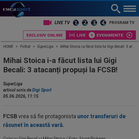
LIVE TV
PROGRAM TV
EXCLUSIV ONLINE
LIVE
EVENIMENTE
HOME
Fotbal
SuperLiga
Mihai Stoica i-a făcut lista lui Gigi Becali: 3 atacanți propuși la FCSB!
Mihai Stoica i-a făcut lista lui Gigi
Becali: 3 atacanți propuși la FCSB!
SuperLiga
articol scris de
Digi Sport
05.06.2026, 11:15
FCSB
vrea să fie protagonista
unor transferuri de
răsunet în această vară.
Colaj cu Gigi Becali și Mihai Stoica / Foto: Sport Pictures