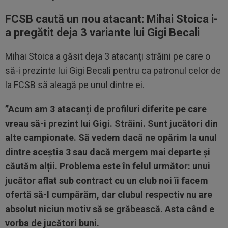
FCSB caută un nou atacant: Mihai Stoica i-
a pregătit deja 3 variante lui Gigi Becali
Mihai Stoica a găsit deja 3 atacanți străini pe care o
să-i prezinte lui Gigi Becali pentru ca patronul celor de
la FCSB să aleagă pe unul dintre ei.
”Acum am 3 atacanți de profiluri diferite pe care
vreau să-i prezint lui Gigi. Străini. Sunt jucători din
alte campionate. Să vedem dacă ne opărim la unul
dintre aceștia 3 sau dacă mergem mai departe și
căutăm alții. Problema este în felul următor: unui
jucător aflat sub contract cu un club noi îi facem
ofertă să-l cumpărăm, dar clubul respectiv nu are
absolut niciun motiv să se grăbească. Asta când e
vorba de jucători buni.