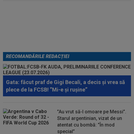
EXCLUSIV
Ar fi transferul verii!
Ilie Dumitrescu i-a spus lui Gigi
Becali pe cine să ia la FCSB
RECOMANDĂRILE REDACȚIEI
Gata: făcut praf de Gigi Becali, a decis și vrea să
plece de la FCSB! ”Mi-e și rușine”
”Au vrut să-l omoare pe Messi”.
Starul argentinian, vizat de un
atentat cu bombă: ”În mod
special”