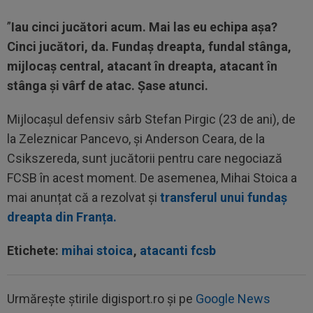
”
Iau cinci jucători acum. Mai las eu echipa așa?
Cinci jucători, da. Fundaș dreapta, fundal stânga,
mijlocaș central, atacant în dreapta, atacant în
stânga și vârf de atac. Șase atunci.
Mijlocașul defensiv sârb Stefan Pirgic (23 de ani), de
la Zeleznicar Pancevo, și Anderson Ceara, de la
Csikszereda, sunt jucătorii pentru care negociază
FCSB în acest moment. De asemenea, Mihai Stoica a
mai anunțat că a rezolvat și
transferul unui fundaș
dreapta din Franța.
Etichete:
mihai stoica
,
atacanti fcsb
Urmărește știrile digisport.ro și pe
Google News