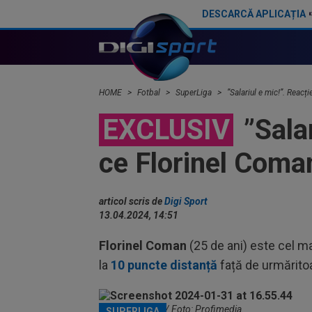
DESCARCĂ APLICAȚIA
Verdict fără dubii: cei doi jucători de care FCSB are nevoie pentru a ”câștiga cel puțin cinci campionate la rând”
HOME
Fotbal
SuperLiga
”Salariul e mic!”. Reac
EXCLUSIV
”Salar
ce Florinel Coma
articol scris de
Digi Sport
13.04.2024, 14:51
Florinel Coman
(25 de ani) este cel ma
la
10 puncte distanță
față de urmărito
Florinel Coman / Foto: Profimedia
SUPERLIGA