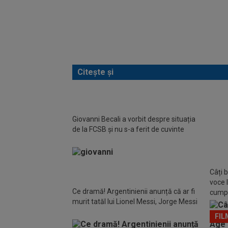
Citește și
Giovanni Becali a vorbit despre situația
VID
de la FCSB și nu s-a ferit de cuvinte
pentru
vor l
Câți b
voce l
Ce dramă! Argentinienii anunță că ar fi
cumpă
murit tatăl lui Lionel Messi, Jorge Messi
facult
FIL