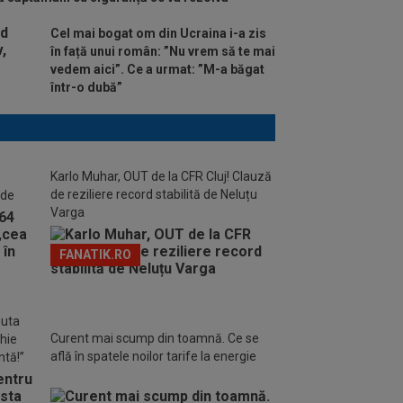
Cel mai bogat om din Ucraina i-a zis
în față unui român: ”Nu vrem să te mai
vedem aici”. Ce a urmat: ”M-a băgat
într-o dubă”
Karlo Muhar, OUT de la CFR Cluj! Clauză
de reziliere record stabilită de Neluțu
 de
Varga
FANATIK.RO
nuta
Curent mai scump din toamnă. Ce se
chie
află în spatele noilor tarife la energie
ntă!”