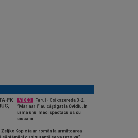
VIDEO
Farul - Csikszereda 3-2.
”Marinarii” au câștigat la Ovidiu, în
urma unui meci spectaculos cu
ciucanii
! Zeljko Kopic ia un român la următoarea
ă săptămâni cu siguranță se va rezolva”