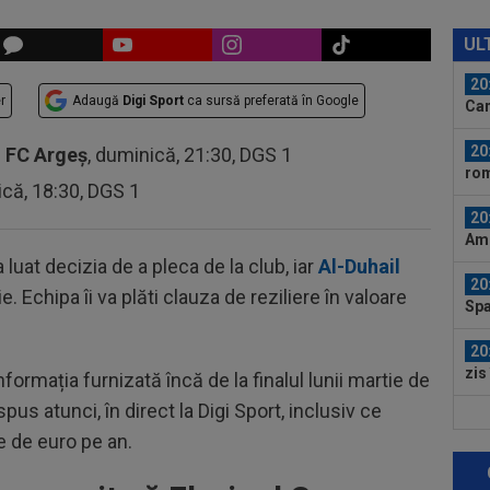
20
”Ma
UL
unu
20
r
Adaugă
Digi Sport
ca sursă preferată în Google
Cam
la..
20
-
FC Argeș
, duminică, 21:30, DGS 1
rom
ică, 18:30, DGS 1
20
Ami
Eur
luat decizia de a pleca de la club, iar
Al-Duhail
20
 Echipa îi va plăti clauza de reziliere în valoare
Spa
lui.
20
zis
nformația furnizată încă de la finalul lunii martie de
mai
 spus atunci, în direct la Digi Sport, inclusiv ce
20
e de euro pe an.
VID
Ega
19