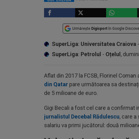
Urmărește
Digisport
în Google Discove
SuperLiga
:
Universitatea Craiova
SuperLiga
:
Petrolul
-
Oțelul
, dumin
Aflat din 2017 la FCSB, Florinel Coman a 
din Qatar
pare următoarea sa destinație.
de 5 milioane de euro.
Gigi Becali a fost cel care a confirmat i
jurnalistul Decebal Rădulescu
, care a
salariu va primi jucătorul: două milioan