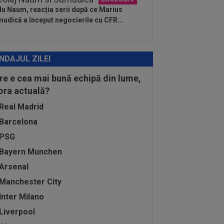
u Naum, reacția serii după ce Marius
udică a început negocierile cu CFR...
NDAJUL ZILEI
re e cea mai bună echipă din lume,
 ora actuală?
Real Madrid
Barcelona
PSG
Bayern Munchen
Arsenal
Manchester City
Inter Milano
Liverpool