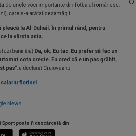
ă de unele voci importante din fotbalul românesc,
ani), care s-a arătat dezamăgit.
ă pleacă la Al-Duhail. În primul rând, pentru
uce la vârsta asta.
fuzi banii ăia)
Da, ok. Eu tac. Eu prefer să fac un
utomat cota crește. Eu cred că e un pas grăbit,
st pas"
, a declarat Craioveanu.
salariu florinel
gle News
i Sport poate fi descărcată din