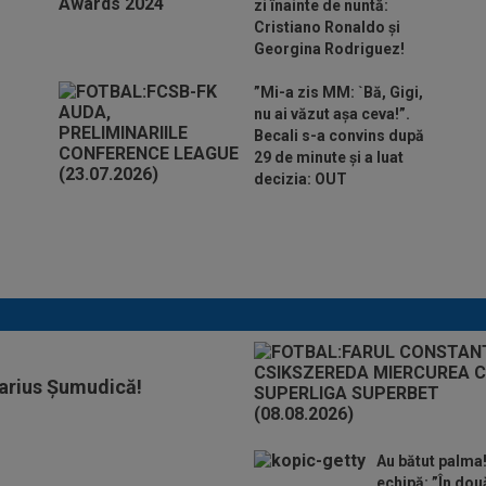
zi înainte de nuntă:
Cristiano Ronaldo și
Georgina Rodriguez!
”Mi-a zis MM: `Bă, Gigi,
nu ai văzut așa ceva!”.
Becali s-a convins după
29 de minute și a luat
decizia: OUT
Mihaela Rădulescu a fost ”ștearsă complet” și nu
s-a mai putut abține: ”Trebuie să le fie frică de
mine”
Marius Șumudică!
Au bătut palma
echipă: ”În dou