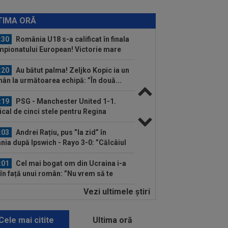
:37
VIDEO
Farul - Csikszereda 3-2.
rinarii” au câștigat la Ovidiu, în urma
TIMA ORĂ
i meci...
:30
România U18 s-a calificat în finala
pionatului European! Victorie mare
.
:20
Au bătut palma! Zeljko Kopic ia un
ân la următoarea echipă: ”În două...
:19
PSG - Manchester United 1-1.
cal de cinci stele pentru Regina
opei...
:03
Andrei Rațiu, pus ”la zid” în
nia după Ipswich - Rayo 3-0: ”Călcâiul
..
:01
Cel mai bogat om din Ucraina i-a
 în față unui român: ”Nu vrem să te
...
Vezi ultimele ştiri
:00
Dinamo - FC Voluntari LIVE
EO, 21:30, la DGS 1. ECHIPELE.
litate de...
Cele mai citite
Ultima oră
:57
Ce se întâmplă cu ultimul jucător