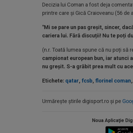
Decizia lui Coman a fost deja comentat
printre care și Gică Craioveanu (56 de 
"Mi se pare un pas greșit, sincer, dac
cariera lui. Fără discuții! Nu te poți d
(n.r. Toată lumea spune că nu poți să re
campionat european bun, iar atunci a
nu greșit. S-a grăbit prea mult cu ace
Etichete:
qatar
,
fcsb
,
florinel coman
,
Urmărește știrile digisport.ro și pe
Goo
Noua Aplicaţie Dig