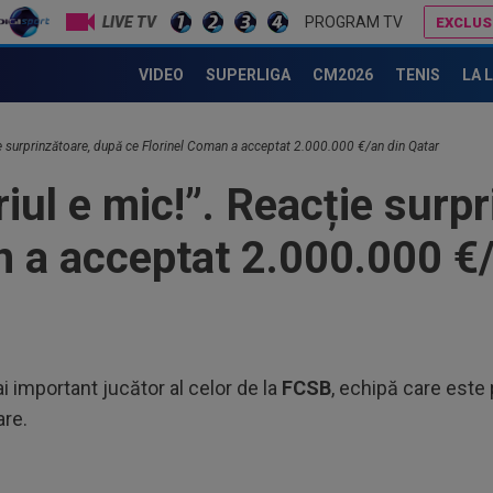
LIVE TV
PROGRAM TV
EXCLUS
Gigi Becali l-a auzit pe Victor Pițurcă și i-a dat replica: ”Gata!”
CFR Cluj are antrenor: Marius Șumudică!
VIDEO
SUPERLIGA
CM2026
TENIS
LA 
20
Spa
ție surprinzătoare, după ce Florinel Coman a acceptat 2.000.000 €/an din Qatar
lui.
20
iul e mic!”. Reacție surp
zis
mai
n a acceptat 2.000.000 €/
20
VID
Ega
19
tra
Vol
19
i important jucător al celor de la
FCSB
, echipă care este 
Din
are.
Vol
20
ant