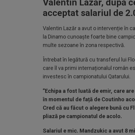
Valentin Lazăr, după c
acceptat salariul de 2
Valentin Lazăr a avut o intervenție în c
la Dinamo cunoaște foarte bine campio
multe sezoane în zona respectivă.
Întrebat în legătură cu transferul lui Fl
care îl va primi internaționalul român 
investesc în campionatului Qatarului.
”Echipa a fost luată de emir, care are
în momentul de față de Coutinho acol
Cred că au făcut o alegere bună cu Fl
pliază pe campionatul de acolo.
Salariul e mic. Mandzukic a avut 8 mi