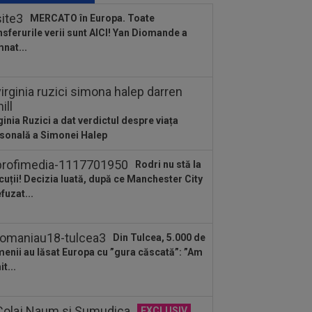
nsferat de Dinamo la meciul cu FC
MERCATO în Europa. Toate
untari
nsferurile verii sunt AICI! Yan Diomande a
:37
OUT! Jucătorul care a plecat de la
nat...
amo chiar în ziua meciului cu FC
untari
:46
EXCLUSIV
CFR Cluj are
renor: Marius Șumudică!
ginia Ruzici a dat verdictul despre viața
:37
VIDEO
Farul - Csikszereda 3-2.
sonală a Simonei Halep
rinarii” au câștigat la Ovidiu, în urma
i meci...
Rodri nu stă la
:30
România U18 s-a calificat în finala
cuții! Decizia luată, după ce Manchester City
pionatului European! Victorie mare
efuzat...
.
:20
Au bătut palma! Zeljko Kopic ia un
ân la următoarea echipă: ”În două...
Din Tulcea, 5.000 de
:19
PSG - Manchester United 1-1.
enii au lăsat Europa cu ”gura căscată”: ”Am
cal de cinci stele pentru Regina
t...
opei...
EXCLUSIV