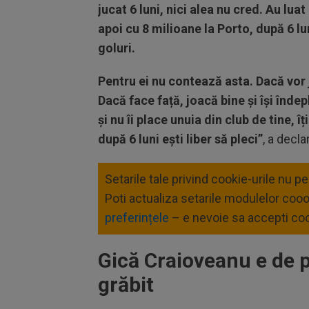
jucat 6 luni, nici alea nu cred. Au lua
apoi cu 8 milioane la Porto, după 6 lu
goluri.
Pentru ei nu contează asta. Dacă vor 
Dacă face față, joacă bine și își îndep
și nu îi place unuia din club de tine, îț
după 6 luni ești liber să pleci”
, a decla
Setarile tale privind cookie-urile nu p
Poti actualiza setarile modulelor coo
preferințele
– e nevoie sa accepti coo
Gică Craioveanu e de 
grăbit