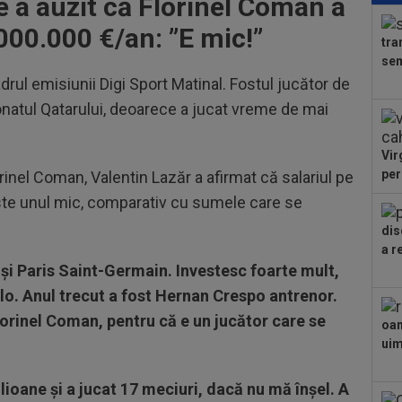
e a auzit că Florinel Coman a
tra
.000.000 €/an: ”E mic!”
Vol
tra
19
sem
Din
adrul emisiunii Digi Sport Matinal. Fostul jucător de
Vol
20
natul Qatarului, deoarece a jucat vreme de mai
ant
Vir
20
per
orinel Coman, Valentin Lazăr a afirmat că salariul pe
”Ma
unu
este unul mic, comparativ cu sumele care se
20
dis
Cam
a r
la..
 și Paris Saint-Germain. Investesc foarte mult,
20
rom
o. Anul trecut a fost Hernan Crespo antrenor.
orinel Coman, pentru că e un jucător care se
20
oam
Ami
uimi
Eur
lioane și a jucat 17 meciuri, dacă nu mă înșel. A