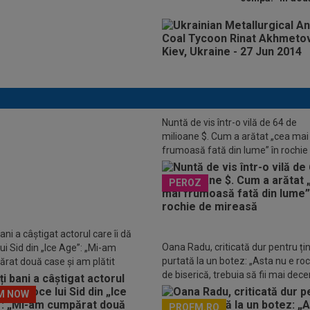
Nuntă de vis într-o vilă de 64 de
milioane $. Cum a arătat „cea mai
frumoasă fată din lume” în rochie
EO
Răspunsul lui Dan Petrescu
mireasă
 MM Stoica și Gigi Becali, care îl
PEROZ
a FCSB
ani a câștigat actorul care îi dă
Oana Radu, criticată dur pentru ți
ui Sid din „Ice Age”: „Mi-am
purtată la un botez: „Asta nu e ro
rat două case și am plătit
de biserică, trebuia să fii mai dece
atea copiilor”
M NOW
PROFM.RO