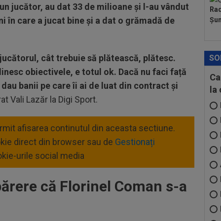
t un jucător, au dat 33 de milioane și l-au vândut
Rad
ni în care a jucat bine și a dat o grămadă de
Șum
jucătorul, cât trebuie să plătească, plătesc.
SO
linesc obiectivele, e totul ok. Dacă nu faci față
Ca
i dau banii pe care îi ai de luat din contract și
la
rat Vali Lazăr la Digi Sport.
ermit afisarea continutul din aceasta sectiune.
okie direct din browser sau de
Gestionați
kie-urile social media
părere că Florinel Coman s-a