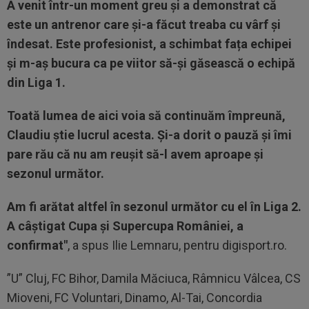
A venit într-un moment greu și a demonstrat că
este un antrenor care și-a făcut treaba cu vârf și
îndesat. Este profesionist, a schimbat fața echipei
și m-aș bucura ca pe viitor să-și găsească o echipă
din Liga 1.
Toată lumea de aici voia să continuăm împreună,
Claudiu știe lucrul acesta. Și-a dorit o pauză și îmi
pare rău că nu am reușit să-l avem aproape și
sezonul următor.
Am fi arătat altfel în sezonul următor cu el în Liga 2.
A câștigat Cupa și Supercupa României, a
confirmat"
, a spus Ilie Lemnaru, pentru digisport.ro.
”U” Cluj, FC Bihor, Damila Măciuca, Râmnicu Vâlcea, CS
Mioveni, FC Voluntari, Dinamo, Al-Tai, Concordia