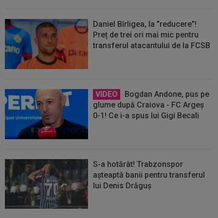
Daniel Bîrligea, la ”reducere”!
Preț de trei ori mai mic pentru
transferul atacantului de la FCSB
VIDEO
Bogdan Andone, pus pe
glume după Craiova - FC Argeș
0-1! Ce i-a spus lui Gigi Becali
S-a hotărât! Trabzonspor
așteaptă banii pentru transferul
lui Denis Drăguș