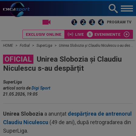
LIVE TV
PROGRAM TV
EXCLUSIV ONLINE
LIVE
EVENIMENTE
HOME
Fotbal
SuperLiga
Unirea Slobozia și Claudiu Niculescu s-au despărțit
OFICIAL
Unirea Slobozia și Claudiu
Niculescu s-au despărțit
SuperLiga
articol scris de
Digi Sport
21.05.2026, 19:05
Unirea Slobozia
a anunțat
despărțirea de antrenorul
Claudiu Niculescu
(49 de ani), după retrogradarea din
SuperLiga.