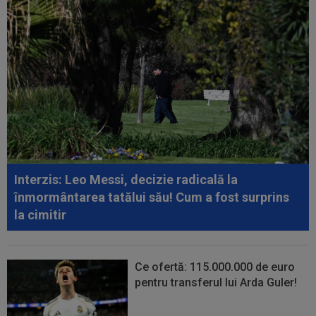
00:52
Filipe Coelho a surprins pe toată lumea, după
ce Universitatea Craiova a...
00:51
VIDEO
Au apărut imaginile: Darius Olaru, gol
de autor în Belgia! Comentatorii: "Nu se...
00:49
VIDEO
Au dat lovitura în fieful campioanei! ”E
conform așteptărilor!”
00:36
EXCLUSIV
Reacție categorică, după
Universitatea Craiova - FC Argeș 0-1: "Sunt îngrijorat...
Interzis: Leo Messi, decizie radicală la
înmormântarea tatălui său! Cum a fost surprins
la cimitir
Ce ofertă: 115.000.000 de euro
pentru transferul lui Arda Guler!