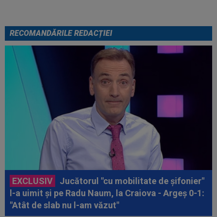
RECOMANDĂRILE REDACȚIEI
EXCLUSIV
Jucătorul "cu mobilitate de șifonier"
l-a uimit și pe Radu Naum, la Craiova - Argeș 0-1:
"Atât de slab nu l-am văzut"