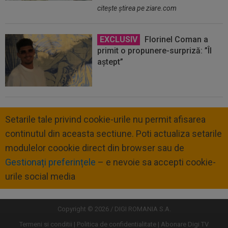
citeşte ştirea pe ziare.com
EXCLUSIV
Florinel Coman a
primit o propunere-surpriză: ”Îl
aștept”
Setarile tale privind cookie-urile nu permit afisarea
continutul din aceasta sectiune. Poti actualiza setarile
modulelor coookie direct din browser sau de
Gestionați preferințele
– e nevoie sa accepti cookie-
urile social media
Copyright © 2026 / DIGI ROMANIA S.A.
Termeni si conditii
Politica de confidentialitate
Abonare Digi TV