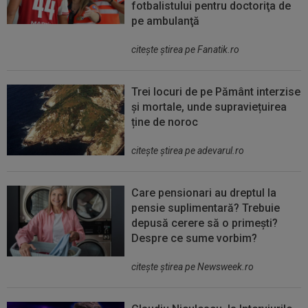
fotbalistului pentru doctoriţa de
pe ambulanţă
citeşte ştirea pe Fanatik.ro
Trei locuri de pe Pământ interzise
și mortale, unde supraviețuirea
ține de noroc
citeşte ştirea pe adevarul.ro
Care pensionari au dreptul la
pensie suplimentară? Trebuie
depusă cerere să o primești?
Despre ce sume vorbim?
citeşte ştirea pe Newsweek.ro