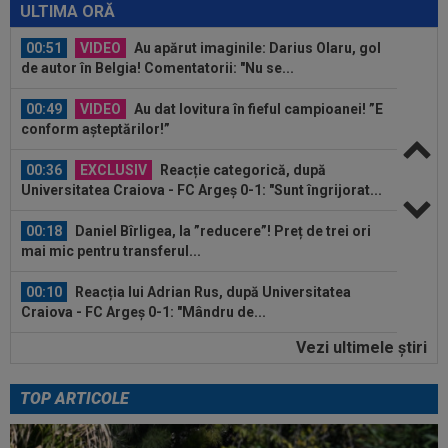
ce Universitatea Craiova a...
ULTIMA ORĂ
00:51
VIDEO
Au apărut imaginile: Darius Olaru, gol
de autor în Belgia! Comentatorii: "Nu se...
00:49
VIDEO
Au dat lovitura în fieful campioanei! ”E
conform așteptărilor!”
00:36
EXCLUSIV
Reacție categorică, după
Universitatea Craiova - FC Argeș 0-1: "Sunt îngrijorat...
00:18
Daniel Bîrligea, la ”reducere”! Preț de trei ori
mai mic pentru transferul...
00:10
Reacția lui Adrian Rus, după Universitatea
Craiova - FC Argeș 0-1: "Mândru de...
Vezi ultimele ştiri
00:03
EXCLUSIV
Jucătorul "cu mobilitate de
șifonier" l-a uimit și pe Radu Naum, la Craiova...
TOP ARTICOLE
00:56
VIDEO
Bogdan Andone, pus pe glume după
Craiova - FC Argeș 0-1! Ce i-a spus lui Gigi...