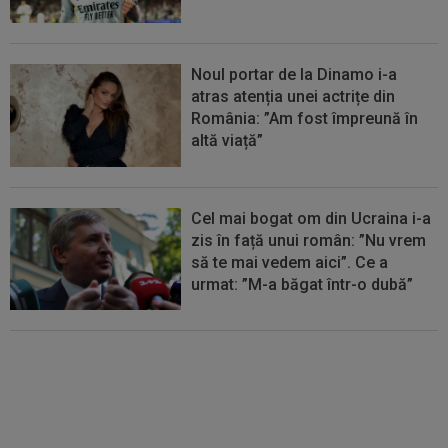
Noul portar de la Dinamo i-a
atras atenția unei actrițe din
România: ”Am fost împreună în
altă viață”
Cel mai bogat om din Ucraina i-a
zis în față unui român: ”Nu vrem
să te mai vedem aici”. Ce a
urmat: ”M-a băgat într-o dubă”
EXCLUSIV
CFR Cluj are
antrenor: Marius Șumudică!