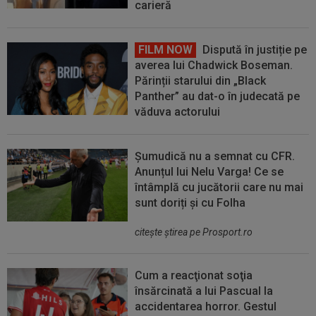
carieră
FILM NOW
Dispută în justiție pe
averea lui Chadwick Boseman.
Părinții starului din „Black
Panther” au dat-o în judecată pe
văduva actorului
Șumudică nu a semnat cu CFR.
Anunțul lui Nelu Varga! Ce se
întâmplă cu jucătorii care nu mai
sunt doriți și cu Folha
citeşte ştirea pe Prosport.ro
Cum a reacţionat soţia
însărcinată a lui Pascual la
accidentarea horror. Gestul