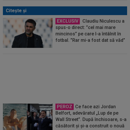
Citeşte şi
EXCLUSIV
Claudiu Niculescu a
spus-o direct: ”cel mai mare
mincinos” pe care l-a întâlnit în
fotbal. ”Rar mi-a fost dat să văd”
EXCLUSIV
”Bă, ai vrea să vii?
Te vrea și Gigi”. I-a dat răspunsul
pe loc FCSB-ului, înainte să afle
oferta salarială
PEROZ
Ce face azi Jordan
Belfort, adevăratul „Lup de pe
Wall Street”. După închisoare, s-a
căsătorit și și-a construit o nouă