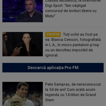
Claudiu Niculescu, la Interviurile
Digi Sport: "Am câștigat
concursul de lovituri libere cu
Mutu"
PROFM
Toți ochii au fost pe
ea. Bianca Censori, fotografiată
în L.A., în micro pantaloni și top
cu un decolteu imposibil de
ignorat
Descarcă aplicația Pro FM
Pete Sampras, de nerecunoscut
la 54 de ani! Cum arată acum
legenda cu 14 titluri de Grand
Slam