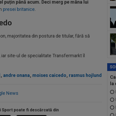
cel puțin până acum. Deci merg pe mâna lui
Met
rm
presei britanice
.
Ult
11
în 
cedo
Arg
11
Sup
n, majoritatea din postura de titular, fără să
sco
iar site-ul de specialitate Transfermarkt îl
SO
d
,
andre onana
,
moises caicedo
,
rasmus hojlund
Ca
la
gle News
i Sport poate fi descărcată din