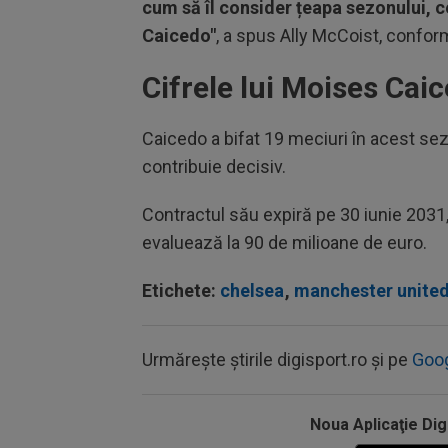
cum să îl consider țeapa sezonului, 
Caicedo"
, a spus Ally McCoist, confo
Cifrele lui Moises Cai
Caicedo a bifat 19 meciuri în acest sezo
contribuie decisiv.
Contractul său expiră pe 30 iunie 2031, 
evaluează la 90 de milioane de euro.
Etichete:
chelsea
,
manchester unite
Urmărește știrile digisport.ro și pe
Goo
Noua Aplicaţie Dig