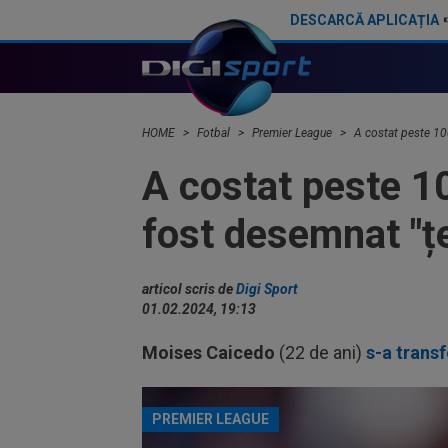
DESCARCĂ APLICAȚIA
Au pus banii jos pentru unul dintre cele mai mari transferuri din istoria țării: Bruno Fernandes!
HOME
Fotbal
Premier League
A costat peste 100
A costat peste 10
fost desemnat "ț
articol scris de
Digi Sport
01.02.2024, 19:13
Moises Caicedo
(22 de ani)
s-a transf
PREMIER LEAGUE