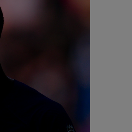
:35
AUR pentru România la
pionatele Mondiale U19!
:34
FOTO
Lionel Messi a ajuns în
entina, după moartea tatălui său
:33
FOTO
Pedri s-a ținut de
misiune: doar Lamine Yamal a mai