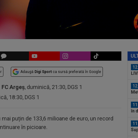
ră
11
Dră
11
rut
”Tr
12
VID
UL
Vis
12
r
Adaugă
Digi Sport
ca sursă preferată în Google
LIV
ple
12
-
FC Argeș
, duminică, 21:30, DGS 1
Met
ică, 18:30, DGS 1
Ult
11
în 
Arg
 mai puțin de 133,6 milioane de euro, un record
11
ntinuare în picioare.
Sup
sco