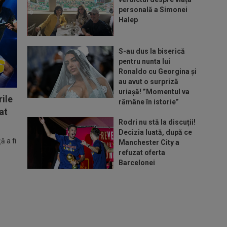
personală a Simonei
Halep
S-au dus la biserică
pentru nunta lui
Ronaldo cu Georgina și
au avut o surpriză
uriașă! ”Momentul va
ile
rămâne în istorie”
at
Rodri nu stă la discuții!
Decizia luată, după ce
 a fi
Manchester City a
refuzat oferta
Barcelonei
Cel mai bine plătit
jucător din SuperLigă a
devenit liber! Gigi Becali
spunea: ”Pregătesc o
bombă! Bani mulți”