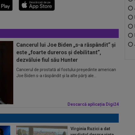
Cancerul lui Joe Biden „s-a răspândit” şi
este „foarte dureros și debilitant”,
dezvăluie fiul său Hunter
Cancerul de prostată al fostului preşedinte american
Joe Biden s-a răspândit şi la alte părţi ale...
Descarcă aplicația Digi24
Virginia Ruzici a dat
verdictul despre viața