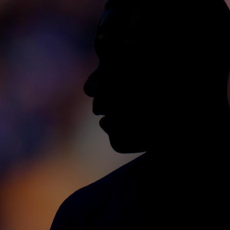
11
Cam
11
Arg
11
pro