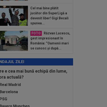
aloglobus, 16:30, pe Digi Sport 1.
imul meci al...
Cel mai bine plătit
:57
EXCLUSIV
Dani Coman a intrat
jucător din SuperLigă a
direct și a anunțat 3 transferuri la FC
devenit liber! Gigi Becali
eș: ”De...
spunea...
:43
EXCLUSIV
A ”explodat” în
erLigă și e gata de transfer: ”Nu a
FOTO
Răzvan Lucescu,
s până acum atacant...
gest impresionant în
România: ”Oamenii mari
se cunosc și după...
NDAJUL ZILEI
re e cea mai bună echipă din lume,
 ora actuală?
Real Madrid
Barcelona
PSG
Bayern Munchen