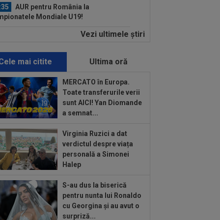
:35
AUR pentru România la
pionatele Mondiale U19!
Vezi ultimele ştiri
:34
FOTO
Lionel Messi a ajuns în
entina, după moartea tatălui său
Cele mai citite
Ultima oră
:33
FOTO
Pedri s-a ținut de
misiune: doar Lamine Yamal a mai
MERCATO în Europa.
mas
Toate transferurile verii
:32
Marius Șumudică îl vrea pe Denis
sunt AICI! Yan Diomande
guș la CFR Cluj!
a semnat...
:10
VIDEO
Nemaiîntâlnit: accident
Virginia Ruzici a dat
ier provocat de un meci de fotbal.
verdictul despre viața
ebuie arestat...
personală a Simonei
:16
VIDEO
FC Porto - Alverca, LIVE
Halep
EO, 20:00, DGS 2. Benfica - Academico
eu, 22:30...
S-au dus la biserică
:07
Universitatea Craiova - FC Argeș,
pentru nunta lui Ronaldo
E VIDEO, 21:30, DGS 1. Un jucător a
cu Georgina și au avut o
cat...
surpriză...
:07
VIDEO
Chindia Târgoviște -