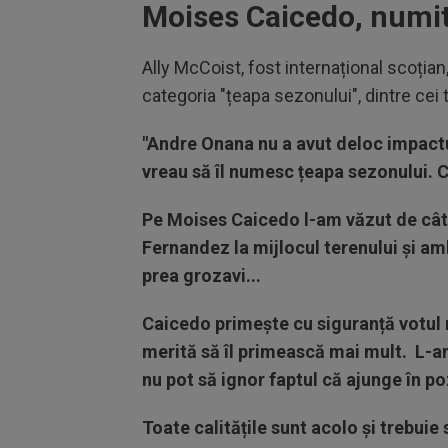
Moises Caicedo, numit
Ally McCoist, fost internațional scoția
categoria "țeapa sezonului", dintre cei 
"Andre Onana nu a avut deloc impactu
vreau să îl numesc țeapa sezonului. Cr
Pe Moises Caicedo l-am văzut de câte
Fernandez la mijlocul terenului și amb
prea grozavi...
Caicedo primește cu siguranță votul
merită să îl primească mai mult. L-am
nu pot să ignor faptul că ajunge în po
Toate calitățile sunt acolo și trebuie