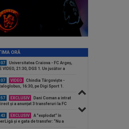
mas
:32
Marius Șumudică îl vrea pe Denis
guș la CFR Cluj!
:10
VIDEO
Nemaiîntâlnit: accident
ier provocat de un meci de fotbal.
ebuie arestat...
:16
VIDEO
FC Porto - Alverca, LIVE
EO, 20:00, DGS 2. Benfica - Academico
TIMA ORĂ
eu, 22:30...
:07
Universitatea Craiova - FC Argeș,
E VIDEO, 21:30, DGS 1. Un jucător a
cat...
:07
VIDEO
Chindia Târgoviște -
aloglobus, 16:30, pe Digi Sport 1.
imul meci al...
:57
EXCLUSIV
Dani Coman a intrat
direct și a anunțat 3 transferuri la FC
eș: ”De...
:43
EXCLUSIV
A ”explodat” în
erLigă și e gata de transfer: ”Nu a
s până acum atacant...