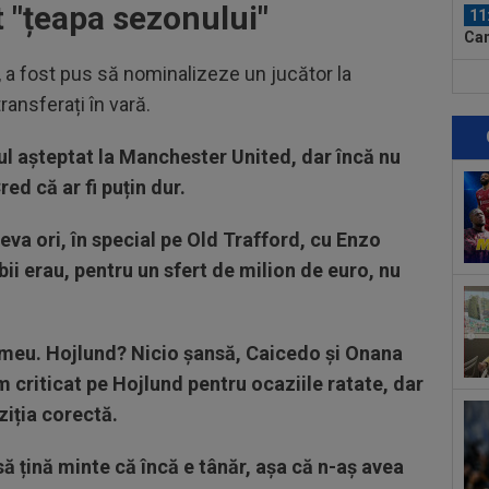
 "țeapa sezonului"
11
Cam
n, a fost pus să nominalizeze un jucător la
11
transferați în vară.
Arg
11
l așteptat la Manchester United, dar încă nu
pro
ed că ar fi puțin dur.
ră
11
va ori, în special pe Old Trafford, cu Enzo
Dră
ii erau, pentru un sfert de milion de euro, nu
11
rut
”Tr
12
 meu. Hojlund? Nicio șansă, Caicedo și Onana
VID
 criticat pe Hojlund pentru ocaziile ratate, dar
Vis
ziția corectă.
12
LIV
ple
 să țină minte că încă e tânăr, așa că n-aș avea
12