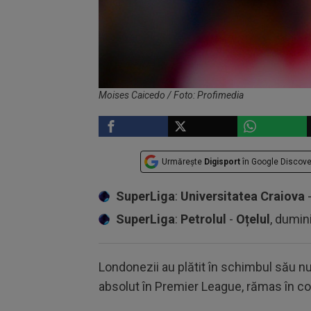
Moises Caicedo / Foto: Profimedia
Urmărește
Digisport
în Google Discove
SuperLiga
:
Universitatea Craiova
SuperLiga
:
Petrolul
-
Oțelul
, dumin
Londonezii au plătit în schimbul său nu
absolut în Premier League, rămas în co