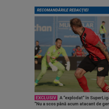
RECOMANDĂRILE REDACȚIEI
EXCLUSIV
A ”explodat” în SuperLigă
”Nu a scos până acum atacant de gen