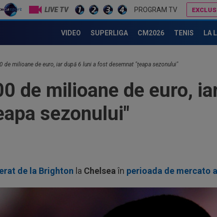
LIVE TV
PROGRAM TV
EXCLUS
Ce a spus Hansi Flick despre Marcus Rashford, după ce englezul a plecat de la Barcelona
A ”explodat” în SuperLigă și e gata de transfer: ”Nu a scos până acum atacant de genul acesta”
VIDEO
SUPERLIGA
CM2026
TENIS
LA 
 de milioane de euro, iar după 6 luni a fost desemnat "țeapa sezonului"
0 de milioane de euro, iar
eapa sezonului"
erat de la Brighton
la
Chelsea
în
perioada de mercato a 