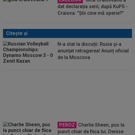
dat declarația serii, după KuPS -
Craiova: ”Știi cine mă sperie?”
Citeşte şi
N-a stat la discuții: Rusia și-a
anunțat retragerea! Anunț oficial
de la Moscova
VIDEO
Roșu direct pentru
Universitatea Craiova cu Levski
și suspendare! UEFA i-a publicat
numele
PEROZ
Charlie Sheen, pus la
punct chiar de fiica lui. Denise