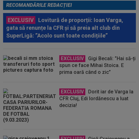
RECOMANDĂRILE REDACȚIEI
EXCLUSIV
Lovitură de proporții: Ioan Varga,
gata să renunțe la CFR și să preia alt club din
SuperLigă: ”Acolo sunt toate condițiile”
EXCLUSIV
Gigi Becali: ”Hai să-ți
spun ce face Mihai Stoica. E
prima oară când o zic”
EXCLUSIV
Dorit iar de Varga la
CFR Cluj, Edi Iordănescu a luat
decizia!
EXCLUSIV
Gică Craioveanu a