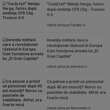
"Curăț tot!" Neluțu Varga, furios
după umilința CFR Cluj - Tromso
0-5
citeşte ştirea pe Fanatik.ro
Invenția militară care a
revoluționat războiul în Europa.
Cum funcționa armata lui „El
Gran Capitán”
citeşte ştirea pe adevarul.ro
Ce pensie a primit un pensionar
după 40 ani munciți? Noroc cu
punctele de stabilitate. Altfel, era
foarte mică
citeşte ştirea pe Newsweek.ro