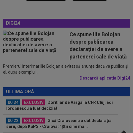
00:08
Mai rău decât CFR Cluj: scorul serii în Europa!
La pauză erau conduși cu 0-2...
DIGI24
00:01
EXCLUSIV
Folha, OUT de la CFR Cluj după
Ce spune Ilie Bolojan
dezastrul cu Tromso! ”Îi dau afară pe toți!”...
despre publicarea
23:52
EXCLUSIV
Gigi Becali: ”Am vândut un jucător
declarației de avere a
pe 3.000.000 €”
partenerei sale de viață
Premierul interimar Ilie Bolojan a evitat să anunţe dacă va publica şi
00:43
EXCLUSIV
Lovitură de proporții: Ioan Varga,
el, după exemplul...
gata să renunțe la CFR și să preia alt club...
Descarcă aplicația Digi24
00:41
EXCLUSIV
Gigi Becali: ”Hai să-ți spun ce face
Mihai Stoica. E prima oară când o zic”
ULTIMA ORĂ
00:34
EXCLUSIV
Dorit iar de Varga la CFR Cluj, Edi
Iordănescu a luat decizia!
00:22
EXCLUSIV
Gică Craioveanu a dat declarația
serii, după KuPS - Craiova: ”Știi cine mă...