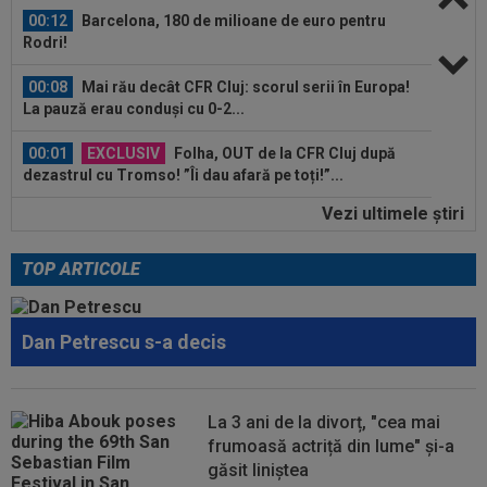
00:12
Barcelona, 180 de milioane de euro pentru
Rodri!
00:08
Mai rău decât CFR Cluj: scorul serii în Europa!
La pauză erau conduși cu 0-2...
00:01
EXCLUSIV
Folha, OUT de la CFR Cluj după
dezastrul cu Tromso! ”Îi dau afară pe toți!”...
Vezi ultimele ştiri
23:52
EXCLUSIV
Gigi Becali: ”Am vândut un jucător
pe 3.000.000 €”
TOP ARTICOLE
00:43
EXCLUSIV
Lovitură de proporții: Ioan Varga,
gata să renunțe la CFR și să preia alt club...
Dan Petrescu s-a decis
00:41
EXCLUSIV
Gigi Becali: ”Hai să-ți spun ce face
Mihai Stoica. E prima oară când o zic”
00:34
EXCLUSIV
Dorit iar de Varga la CFR Cluj, Edi
La 3 ani de la divorț, "cea mai
Iordănescu a luat decizia!
frumoasă actriță din lume" și-a
găsit liniștea
00:22
EXCLUSIV
Gică Craioveanu a dat declarația