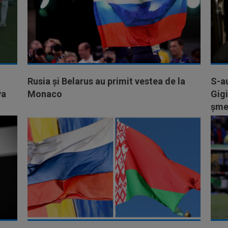
Rusia și Belarus au primit vestea de la
S-au
va
Monaco
Gigi
șmec