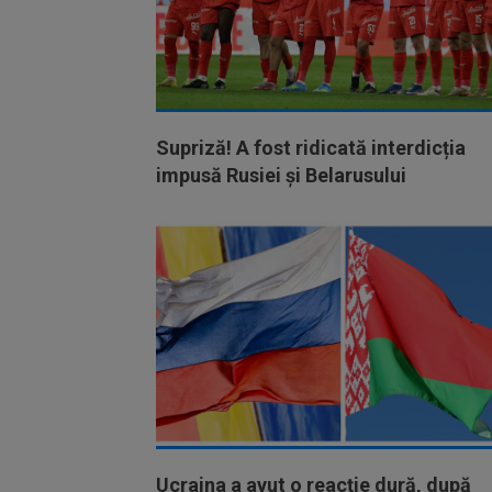
Supriză! A fost ridicată interdicția
impusă Rusiei și Belarusului
Ucraina a avut o reacție dură, după