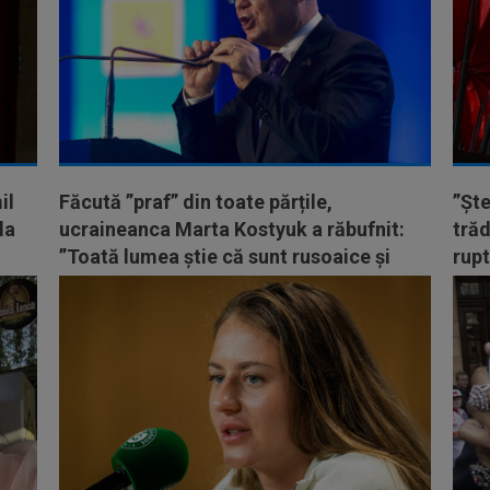
il
Făcută ”praf” din toate părțile,
”Ște
la
ucraineanca Marta Kostyuk a răbufnit:
trăd
”Toată lumea ştie că sunt rusoaice şi
rupt
bieloruse”