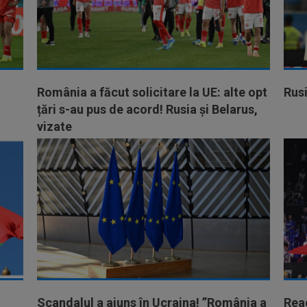
România a făcut solicitare la UE: alte opt
Rusi
țări s-au pus de acord! Rusia și Belarus,
vizate
Scandalul a ajuns în Ucraina! ”România a
Reac