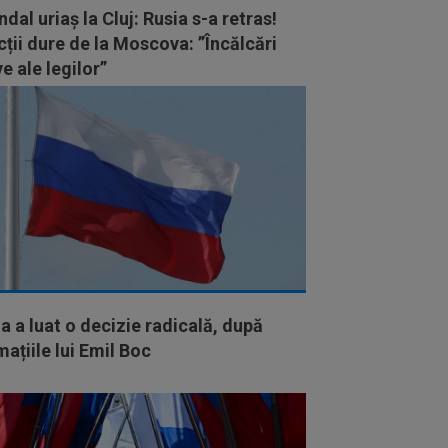
dal uriaș la Cluj: Rusia s-a retras!
ții dure de la Moscova: ”Încălcări
e ale legilor”
a a luat o decizie radicală, după
mațiile lui Emil Boc