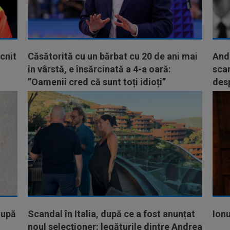
cnit
Căsătorită cu un bărbat cu 20 de ani mai
Andr
în vârstă, e însărcinată a 4-a oară:
scan
”Oamenii cred că sunt toți idioți”
des
după
Scandal în Italia, după ce a fost anunțat
Ionu
noul selecționer: legăturile dintre Andrea