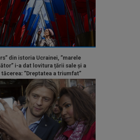
rs” din istoria Ucrainei, ”marele
ător” i-a dat lovitura țării sale și a
 tăcerea: ”Dreptatea a triumfat”