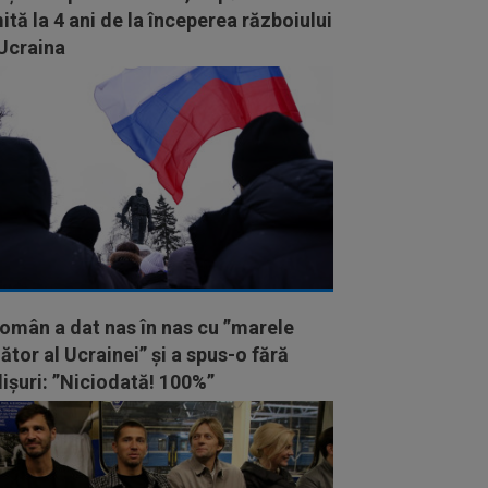
ită la 4 ani de la începerea războiului
 Ucraina
omân a dat nas în nas cu ”marele
ător al Ucrainei” și a spus-o fără
ișuri: ”Niciodată! 100%”