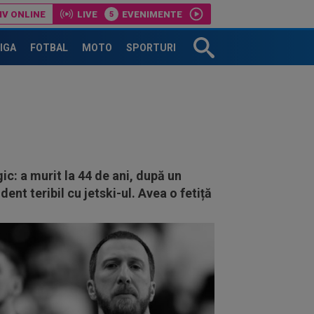
IV ONLINE
LIVE
EVENIMENTE
LIGA
FOTBAL
MOTO
SPORTURI
ic: a murit la 44 de ani, după un
dent teribil cu jetski-ul. Avea o fetiță