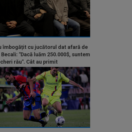
 îmbogățit cu jucătorul dat afară de
 Becali: "Dacă luăm 250.000$, suntem
heri rău". Cât au primit