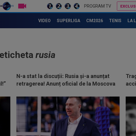
LIVE TV
PROGRAM TV
EXCLUS
VIDEO
SUPERLIGA
CM2026
TENIS
LA 
 eticheta
rusia
N-a stat la discuții: Rusia și-a anunțat
Trag
l!”
retragerea! Anunț oficial de la Moscova
acci