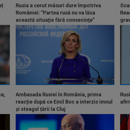
uț
Rusia a cerut măsuri dure împotriva
Scan
României: ”Partea rusă nu va lăsa
Reac
această situaţie fără consecinţe”
grav
ca,
Ambasada Rusiei în România, prima
Rusi
reacție după ce Emil Boc a interzis imnul
afir
și steagul țării la Cluj