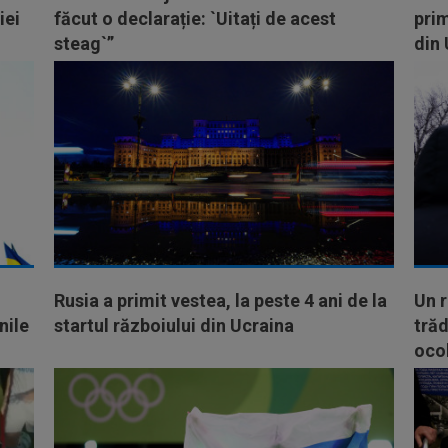
iei
făcut o declarație: `Uitați de acest
prim
steag`”
din
Rusia a primit vestea, la peste 4 ani de la
Un r
nile
startul războiului din Ucraina
trăd
ocol