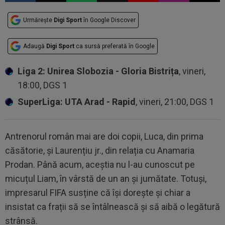
Urmărește
Digi Sport
în Google Discover
Adaugă
Digi Sport
ca sursă preferată în Google
Liga 2: Unirea Slobozia - Gloria Bistrița
, vineri,
18:00, DGS 1
SuperLiga: UTA Arad - Rapid
, vineri, 21:00, DGS 1
Antrenorul român mai are doi copii, Luca, din prima
căsătorie, și Laurențiu jr., din relația cu Anamaria
Prodan. Până acum, aceștia nu l-au cunoscut pe
micuțul Liam, în vârstă de un an și jumătate. Totuși,
impresarul FIFA susține că își dorește și chiar a
insistat ca frații să se întâlnească și să aibă o legătură
strânsă.