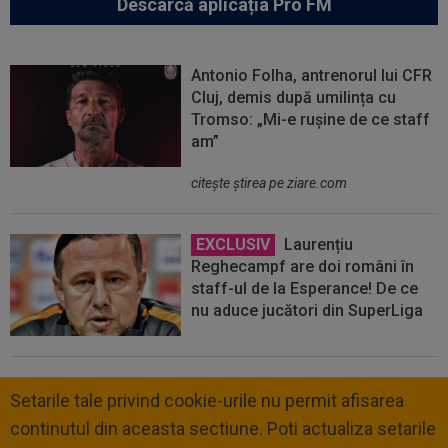
Descarcă aplicația Pro FM
Antonio Folha, antrenorul lui CFR
Cluj, demis după umilința cu
Tromso: „Mi-e rușine de ce staff
am”
citeşte ştirea pe ziare.com
EXCLUSIV
Laurențiu
Reghecampf are doi români în
staff-ul de la Esperance! De ce
nu aduce jucători din SuperLiga
Setarile tale privind cookie-urile nu permit afisarea
continutul din aceasta sectiune. Poti actualiza setarile