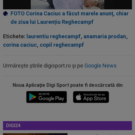
FOTO Corina Caciuc a făcut marele anunț, chiar
de ziua lui Laurențiu Reghecampf
Etichete:
laurentiu reghecampf
,
anamaria prodan
,
corina caciuc
,
copil reghecampf
Urmărește știrile digisport.ro și pe
Google News
23:01
FOTO
”Masacru!”. Cea mai dură reacție,
după ce CFR a fost umilită de Tromso
Noua Aplicaţie Digi Sport poate fi descărcată din
22:42
Ștefan Baiaram a făcut anunțul, după KuPS -
Universitatea Craiova: ”Cu...
22:38
EXCLUSIV
Nu i-a venit să creadă ce a văzut!
Președintele Craiovei nu a mai putut privi...
DIGI24
22:22
EXCLUSIV
Folha, OUT de la CFR Cluj după