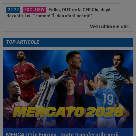
22:22
EXCLUSIV
Folha, OUT de la CFR Cluj după
dezastrul cu Tromso! ”Îi dau afară pe toți!”...
Vezi ultimele ştiri
22:08
EXCLUSIV
De neînțeles! Nicolae Dică nu s-a
putut abține, după ce l-a auzit la finalul...
TOP ARTICOLE
23:13
Englezii au văzut CFR Cluj - Tromso 0-5 și s-au
speriat de ce s-a întâmplat!
23:08
EXCLUSIV
Victor Pițurcă, despre Marius
Baciu: ”Cu asta, basta. Ar trebui să spun niște...
23:07
EXCLUSIV
Gigi Becali: ”Am vândut un jucător
pe 3.000.000 €”
23:01
FOTO
”Masacru!”. Cea mai dură reacție,
după ce CFR a fost umilită de Tromso
22:42
Ștefan Baiaram a făcut anunțul, după KuPS -
Universitatea Craiova: ”Cu...
MERCATO în Europa. Toate transferurile verii