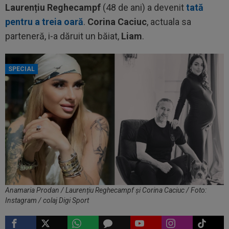
Laurențiu Reghecampf
(48 de ani) a devenit
tată
pentru a treia oară
.
Corina Caciuc
, actuala sa
parteneră, i-a dăruit un băiat,
Liam
.
SPECIAL
Anamaria Prodan / Laurențiu Reghecampf și Corina Caciuc / Foto:
Instagram / colaj Digi Sport