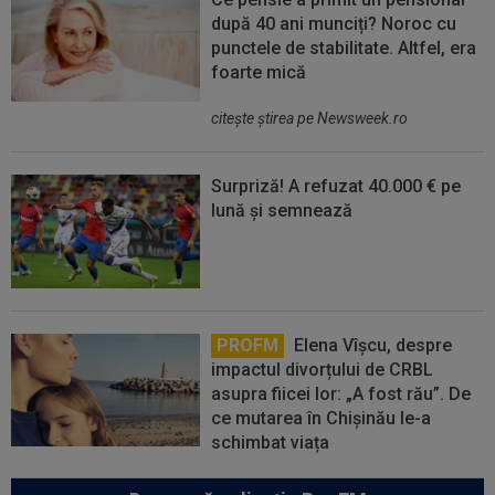
după 40 ani munciți? Noroc cu
punctele de stabilitate. Altfel, era
foarte mică
citeşte ştirea pe Newsweek.ro
Surpriză! A refuzat 40.000 € pe
lună și semnează
PROFM
Elena Vîșcu, despre
impactul divorțului de CRBL
asupra fiicei lor: „A fost rău”. De
ce mutarea în Chișinău le-a
schimbat viața