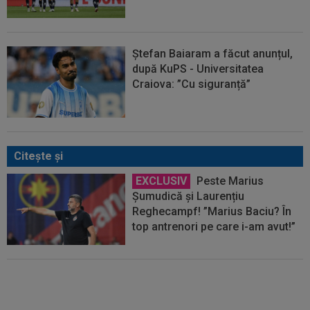
Ștefan Baiaram a făcut anunțul,
după KuPS - Universitatea
Craiova: ”Cu siguranță”
Citeşte şi
EXCLUSIV
Peste Marius
Șumudică și Laurențiu
Reghecampf! ”Marius Baciu? În
top antrenori pe care i-am avut!”
OFICIAL
A semnat, după ce a
refuzat 40.000€ pe lună: convins