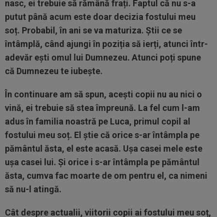
nasc, ei trebuie să rămână frați. Faptul că nu s-a
putut până acum este doar decizia fostului meu
soț. Probabil, în ani se va maturiza. Știi ce se
întâmplă, când ajungi în poziția să ierți, atunci într-
adevăr ești omul lui Dumnezeu. Atunci poți spune
că Dumnezeu te iubește.
În continuare am să spun, acești copii nu au nici o
vină, ei trebuie să stea împreună. La fel cum l-am
adus în familia noastră pe Luca, primul copil al
fostului meu soț. El știe că orice s-ar întâmpla pe
pământul ăsta, el este acasă. Ușa casei mele este
ușa casei lui. Și orice i s-ar întâmpla pe pământul
ăsta, cumva fac moarte de om pentru el, ca nimeni
să nu-l atingă.
Cât despre actualii, viitorii copii ai fostului meu soț,