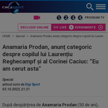
LIVE TV
PROGRAM TV
EXCLUSIV ONLINE
LIVE
EVENIMENTE
HOME
Special
Anamaria Prodan, anunț categoric despre copilul lui Laurențiu Reghecampf și al Corinei Caciuc: ”Eu am cerut asta”
Anamaria Prodan, anunț categoric
despre copilul lui Laurențiu
Reghecampf și al Corinei Caciuc: ”Eu
am cerut asta”
Special
articol scris de
Digi Sport
03.10.2023, 21:21
După despărțirea de
Anamaria Prodan
(50 de ani),