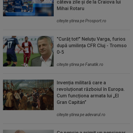
câteva zile și de la Craiova lui
Mihai Rotaru
citeşte ştirea pe Prosport.ro
"Curăț tot!" Neluțu Varga, furios
după umilința CFR Cluj - Tromso
0-5
citeşte ştirea pe Fanatik.ro
Invenția militară care a
revoluționat războiul în Europa.
Cum funcționa armata lui „El
Gran Capitán”
citeşte ştirea pe adevarul.ro
Ce pensie a primit un pensionar