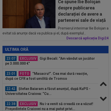
Ce spune Ilie Bolojan
dezastrul cu Tromso! ”Îi dau afară pe toți!”...
despre publicarea
22:08
EXCLUSIV
De neînțeles! Nicolae Dică nu s-a
declarației de avere a
putut abține, după ce l-a auzit la finalul...
partenerei sale de viață
23:13
Englezii au văzut CFR Cluj - Tromso 0-5 și s-au
Premierul interimar Ilie Bolojan a
evitat să anunţe dacă va publica şi el, după exemplul...
speriat de ce s-a întâmplat!
Descarcă aplicația Digi24
23:08
EXCLUSIV
Victor Pițurcă, despre Marius
Baciu: ”Cu asta, basta. Ar trebui să spun niște...
ULTIMA ORĂ
23:07
EXCLUSIV
Gigi Becali: ”Am vândut un jucător
pe 3.000.000 €”
23:01
FOTO
”Masacru!”. Cea mai dură reacție,
după ce CFR a fost umilită de Tromso
22:42
Ștefan Baiaram a făcut anunțul, după KuPS -
Universitatea Craiova: ”Cu...
22:38
EXCLUSIV
Nu i-a venit să creadă ce a văzut!
Președintele Craiovei nu a mai putut privi...