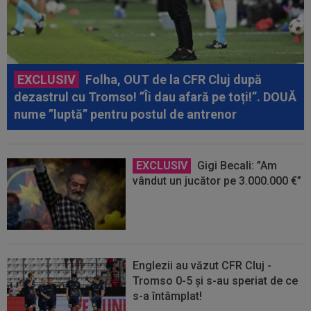
EXCLUSIV
Folha, OUT de la CFR Cluj după
dezastrul cu Tromso! ”Îi dau afară pe toți!”. DOUĂ
nume ”luptă” pentru postul de antrenor
EXCLUSIV
Gigi Becali: ”Am
vândut un jucător pe 3.000.000 €”
Englezii au văzut CFR Cluj -
Tromso 0-5 și s-au speriat de ce
s-a întâmplat!