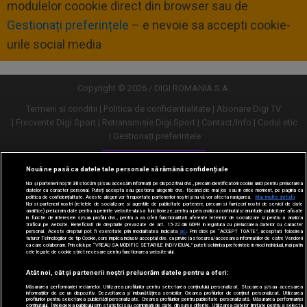
modulelor coookie direct din browser sau de
Gestionați preferințele
– e nevoie sa accepti cookie-
urile social media
Copyright © 2026 / DIGI ROMANIA S.A.
Termeni si conditii
Politica de confidentialitate
Abonare Digi TV
Frecvente Digi Sport
Retransmisie Digi Sport
Contact/Info
Codul etic
Gestionați preferințele
Versiune desktop
Nouă ne pasă ca datele tale personale să rămână confidențiale
Noi și partenerii noștri
30
stocăm și/sau accesăm informații pe dispozitivul dvs., precum identificatorii cookie unici pentru prelucrarea
datelor cu caracter personal. Puteți accepta sau gestiona alegerile dvs. făcând clic mai jos sau în orice moment, pe pagina cu
politica de confidențialitate. Aceste alegeri vor fi raportate partenerilor noștri și nu vă vor afecta navigarea.
Mai multe detalii
Noi si partenerii nostri (retelele de socializare si agentiile de publicitate partenere, precum si furnizorii nostri de servicii de date
analitice) prelucram date pentru a permite website-ului sa functioneze, pentru a personaliza continutul si anunturile publicitare afisate
in functie de interesele si/sau profilul dvs., pentru a va oferi functionalitati aferente retelelor de socializare si pentru a analiza
traficul pe website. Beneficiati de drepturile prevazute de art. 15-22 din GDPR in legatura cu prelucrarea datelor cu caracter
personal. Aceste drepturi pot fi exercitate prin modalitatea indicata
aici
. Prin click pe “ACCEPT TOATE”, acceptati folosirea
tuturor Tehnologiilor de tip Cookie, care implica inclusiv acceptul dvs. cu privire la stocarea/accesarea informatiilor de catre Vendor-ii
cu care colaboram. Prin click pe “VREAU SA MODIFIC SETARILE INDIVIDUAL” puteti schimba preferintele in mod individual, mai putin
cele legate de cookie strict necesare pentru functionarea website-ului.
Atât noi, cât și partenerii noștri prelucrăm datele pentru a oferi:
Măsurarea performanței reclamelor. Utilizarea profilurilor pentru selectarea conținutului personalizat. Stocarea și/sau accesarea
informațiilor de pe un dispozitiv. Dezvoltarea și îmbunătățirea serviciilor. Crearea profilurilor de conținut personalizat. Utilizarea
profilurilor pentru selectarea publicității personalizate. Crearea profilurilor pentru publicitate personalizată. Măsurarea performanței
conținutului. Înțelegerea publicului prin statistici sau combinații de date din surse diferite. Utilizarea datelor limitate pentru a selecta