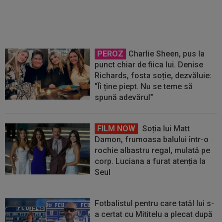
de Laurențiu Reghecampf!
PEROZ
Charlie Sheen, pus la
punct chiar de fiica lui. Denise
Richards, fosta soție, dezvăluie:
"Îi ține piept. Nu se teme să
spună adevărul"
FILM NOW
Soția lui Matt
Damon, frumoasa balului într-o
rochie albastru regal, mulată pe
corp. Luciana a furat atenția la
Seul
Fotbalistul pentru care tatăl lui s-
a certat cu Mititelu a plecat după