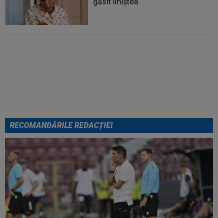
găsit liniștea
Lovitură de teatru: Denis Drăguș!
În pole-position pentru transferul
său
RECOMANDĂRILE REDACȚIEI