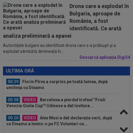
Drona care a explodat în
00:02
EXCLUSIV
Florin Prunea s-a convins, după
Bulgaria, aproape de
Dinamo - FC Voluntari: ”Fotbalist! Extraordinar”
România, a fost
00:00
Ion Gheorghe a rupt tăcerea, după ce a
identificată. Ce arată
provocat penalty-ul din care Dinamo a...
analiza preliminară a epavei
Autoritățile bulgare au identificat drona care s-a prăbușit și a
07:10
Ioan Varga a luat decizia în cazul lui Marian
explodat sâmbătă dimineață în...
Huja! Fundașul e dorit de Rapid
Descarcă aplicația Digi24
00:39
Reacția total neașteptată a lui Nuno Campos,
întrebat de Adrian Mazilu după...
ULTIMA ORĂ
00:39
Florin Pîrvu a surprins pe toată lumea, după
umilința cu Dinamo
00:38
VIDEO
Barcelona a pierdut trofeul ”Friuli
Venezia Giulia Cup”! Udinese a dat lovitura...
00:20
VIDEO
Alex Musi a dat declarația serii, după
ce Dinamo a învins-o pe FC Voluntari cu...