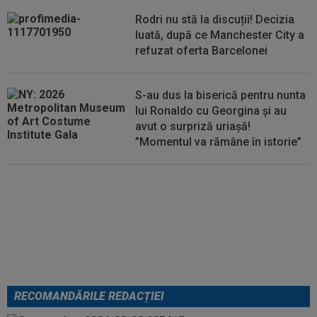
ce Dinamo a învins-o pe FC Voluntari cu...
Rodri nu stă la discuții! Decizia
luată, după ce Manchester City a
refuzat oferta Barcelonei
S-au dus la biserică pentru nunta
lui Ronaldo cu Georgina și au
avut o surpriză uriașă!
”Momentul va rămâne în istorie”
Cel mai bine plătit jucător din
SuperLigă a devenit liber! Gigi
Becali spunea: ”Pregătesc o
bombă! Bani mulți”
RECOMANDĂRILE REDACȚIEI