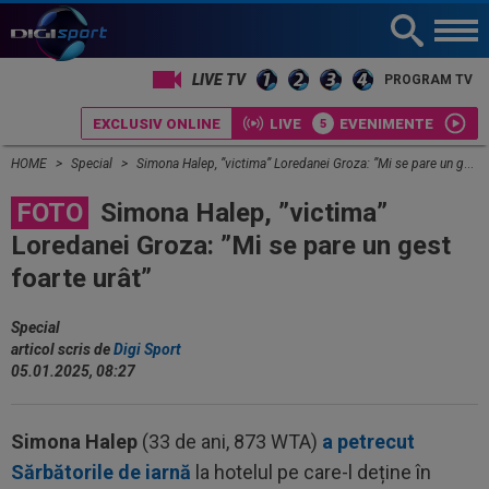
LIVE TV
PROGRAM TV
EXCLUSIV ONLINE
LIVE
EVENIMENTE
HOME
Special
Simona Halep, ”victima” Loredanei Groza: ”Mi se pare un gest foarte urât”
FOTO
Simona Halep, ”victima”
Loredanei Groza: ”Mi se pare un gest
foarte urât”
Special
articol scris de
Digi Sport
05.01.2025, 08:27
Simona Halep
(33 de ani, 873 WTA)
a petrecut
Sărbătorile de iarnă
la hotelul pe care-l deține în