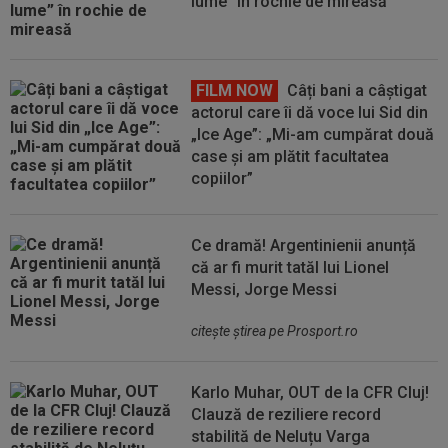
lume” în rochie de mireasă
FILM NOW
Câți bani a câștigat
actorul care îi dă voce lui Sid din
„Ice Age”: „Mi-am cumpărat două
case și am plătit facultatea
copiilor”
Ce dramă! Argentinienii anunță
că ar fi murit tatăl lui Lionel
Messi, Jorge Messi
citeşte ştirea pe Prosport.ro
Karlo Muhar, OUT de la CFR Cluj!
Clauză de reziliere record
stabilită de Neluțu Varga