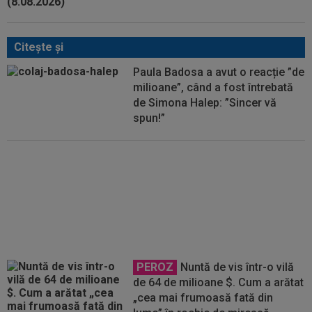
Citeşte şi
Paula Badosa a avut o reacție ”de
milioane”, când a fost întrebată
de Simona Halep: ”Sincer vă
spun!”
A stat în Loja Regală, lângă
Simona Halep și partenerul ei, și
a ajuns "de nerecunoscut"
PEROZ
Nuntă de vis într-o vilă
de 64 de milioane $. Cum a arătat
„cea mai frumoasă fată din