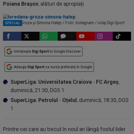
Poiana Brașov
, alături de apropiați.
Loredana Groza și Simona Halep / Foto: Instagram / colaj Digi Sport
SPECIAL
Urmărește
Digi Sport
în Google Discover
Adaugă
Digi Sport
ca sursă preferată în Google
SuperLiga
:
Universitatea Craiova
-
FC Argeș
,
duminică, 21:30, DGS 1
SuperLiga
:
Petrolul
-
Oțelul
, duminică, 18:30, DGS
1
Printre cei care au trecut în noul an lângă fostul lider