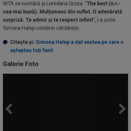
WTA se numără și Loredana Groza. ”
The best (n.r.-
cea mai bună). Mulțumesc din suflet. O adevărată
surpriză. Te admir și te respect infinit
”, i-a scris
Simona Halep celebrei cântărețe.
Citește și:
Simona Halep a dat vestea pe care o
așteptau toți fanii
Galerie Foto