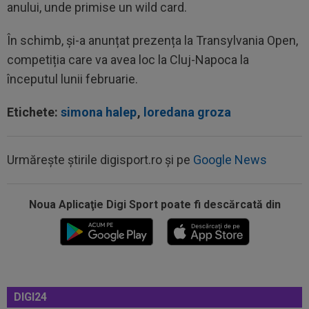
anului, unde primise un wild card.
În schimb, și-a anunțat prezența la Transylvania Open,
competiția care va avea loc la Cluj-Napoca la
începutul lunii februarie.
Etichete:
simona halep
,
loredana groza
Urmărește știrile digisport.ro și pe
Google News
Noua Aplicaţie Digi Sport poate fi descărcată din
00:38
VIDEO
Barcelona a pierdut trofeul ”Friuli
Venezia Giulia Cup”! Udinese a dat lovitura...
00:20
VIDEO
Alex Musi a dat declarația serii, după
ce Dinamo a învins-o pe FC Voluntari cu...
00:20
VIDEO
Estrela - Sporting 2-2. Meci
DIGI24
spectaculos! Ianis Stoica a fost titular. Cele mai...