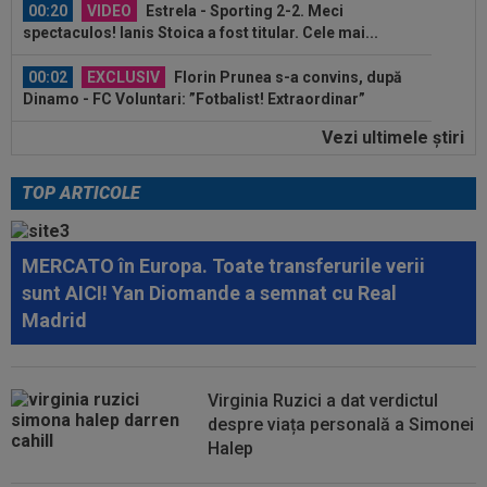
00:20
VIDEO
Estrela - Sporting 2-2. Meci
spectaculos! Ianis Stoica a fost titular. Cele mai...
00:02
EXCLUSIV
Florin Prunea s-a convins, după
Dinamo - FC Voluntari: ”Fotbalist! Extraordinar”
Vezi ultimele ştiri
00:00
Ion Gheorghe a rupt tăcerea, după ce a
provocat penalty-ul din care Dinamo a...
TOP ARTICOLE
07:10
Ioan Varga a luat decizia în cazul lui Marian
Huja! Fundașul e dorit de Rapid
MERCATO în Europa. Toate transferurile verii
00:39
Reacția total neașteptată a lui Nuno Campos,
sunt AICI! Yan Diomande a semnat cu Real
întrebat de Adrian Mazilu după...
Madrid
00:39
Florin Pîrvu a surprins pe toată lumea, după
umilința cu Dinamo
Virginia Ruzici a dat verdictul
00:38
VIDEO
Barcelona a pierdut trofeul ”Friuli
despre viața personală a Simonei
Venezia Giulia Cup”! Udinese a dat lovitura...
Halep
00:20
VIDEO
Alex Musi a dat declarația serii, după