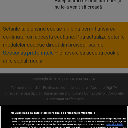
Halep alături de noul partener și
nu le-a venit să creadă
Setarile tale privind cookie-urile nu permit afisarea
continutul din aceasta sectiune. Poti actualiza setarile
modulelor coookie direct din browser sau de
Gestionați preferințele
– e nevoie sa accepti cookie-
urile social media
Copyright © 2026 / DIGI ROMANIA S.A.
Termeni si conditii
Politica de confidentialitate
Abonare Digi TV
Frecvente Digi Sport
Retransmisie Digi Sport
Contact/Info
Codul etic
Gestionați preferințele
Versiune desktop
Nouă ne pasă ca datele tale personale să rămână confidențiale
Noi și partenerii noștri
30
stocăm și/sau accesăm informații pe dispozitivul dvs., precum identificatorii cookie unici pentru prelucrarea
datelor cu caracter personal. Puteți accepta sau gestiona alegerile dvs. făcând clic mai jos sau în orice moment, pe pagina cu
politica de confidențialitate. Aceste alegeri vor fi raportate partenerilor noștri și nu vă vor afecta navigarea.
Mai multe detalii
Noi si partenerii nostri (retelele de socializare si agentiile de publicitate partenere, precum si furnizorii nostri de servicii de date