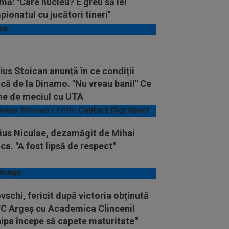
mă: ''Care nucleu? E greu să iei
ionatul cu jucători tineri''
ius Stoican anunță în ce condiții
că de la Dinamo. "Nu vreau bani!" Ce
ne de meciul cu UTA
ius Niculae, dezamăgit de Mihai
ca. "A fost lipsă de respect"
vschi, fericit după victoria obținută
FC Argeș cu Academica Clinceni!
ipa începe să capete maturitate"