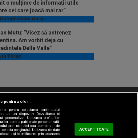
it o mulțime de informații utile
re cei care joacă mai rar”
ian Mutu: ”Visez să antrenez
entina. Am vorbit deja cu
edintele Della Valle”
le pentru a oferi:
t/Info
Codul etic
Gestionați preferințele
rilor pentru selectarea conținutului
 de pe un dispozitiv. Dezvoltarea și
t personalizat. Utilizarea profilurilor
urilor pentru publicitate personalizată.
ului prin statistici sau combinații de
ACCEPT TOATE
a selecta conținutul. Utilizarea de date
olocație și identificarea prin scanarea