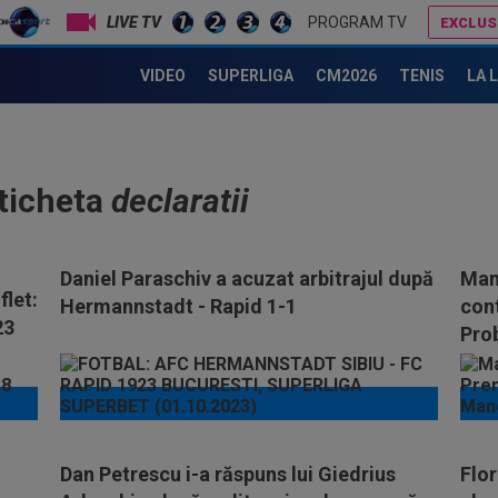
LIVE TV
PROGRAM TV
EXCLUS
VIDEO
SUPERLIGA
CM2026
TENIS
LA 
eticheta
declaratii
Daniel Paraschiv a acuzat arbitrajul după
Manc
flet:
Hermannstadt - Rapid 1-1
cont
23
Prob
Dan Petrescu i-a răspuns lui Giedrius
Flo