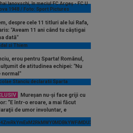
m, despre cele 11 titluri ale lui Rafa,
aris: "Aveam 11 ani când tu câștigai
ma dată"
nciu, erou pentru Sparta! Românul,
lţumit de atitudinea echipei: "Nu
e normal"
CLUSIV
Mureșan nu-și face griji cu
or: ”E într-o eroare, a mai făcut
araţii de umor involuntar, e
patic”