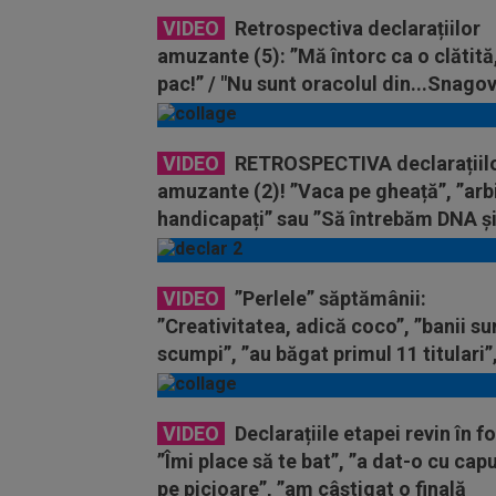
VIDEO
Retrospectiva declarațiilor
amuzante (5): ”Mă întorc ca o clătită
pac!” / "Nu sunt oracolul din...Snagov
VIDEO
RETROSPECTIVA declarațiil
amuzante (2)! ”Vaca pe gheață”, ”arbi
handicapați” sau ”Să întrebăm DNA ș
SRI”
VIDEO
”Perlele” săptămânii:
”Creativitatea, adică coco”, ”banii su
scumpi”, ”au băgat primul 11 titulari”,
vezi lumea plină”
VIDEO
Declarațiile etapei revin în fo
”Îmi place să te bat”, ”a dat-o cu cap
pe picioare”, ”am câștigat o finală