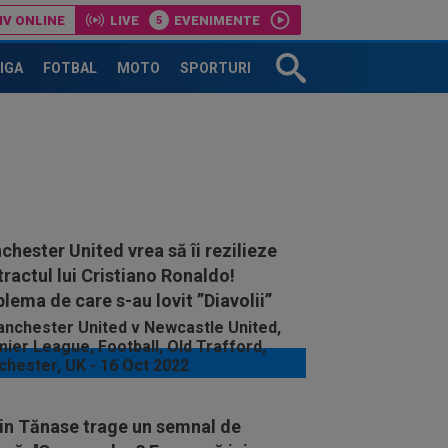
IV ONLINE
LIVE
EVENIMENTE
LIGA
FOTBAL
MOTO
SPORTURI
hester United vrea să îi rezilieze
ractul lui Cristiano Ronaldo!
lema de care s-au lovit ”Diavolii”
rin Tănase trage un semnal de