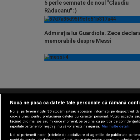
5 perle semnate de noul "Claudiu
Răducanu" :)
Admirația lui Guardiola. Zece declara
memorabile despre Messi
Vezi
mai
mult
Nouă ne pasă ca datele tale personale să rămână confi
Termeni si conditii
Politica de confidentia
Noi și partenerii noștri
30
stocăm și/sau accesăm informații pe dispozitivul dvs.
cookie unici pentru prelucrarea datelor cu caracter personal. Puteți accepta sau
făcând clic mai jos sau în orice moment, pe pagina cu politica de confidențialita
raportate partenerilor noștri și nu vă vor afecta navigarea.
Mai multe detalii
Noi si partenerii nostri (retelele de socializare si agentiile de publicitate parten
nostri de servicii de date analitice) prelucram date pentru a permite website-ului