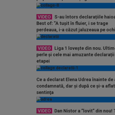
pierdută”
VIDEO
S-au întors declarațiile haio
Best of: ”A tușit în fluier, i se trage
perdeaua, i-a căzut jaluzeaua pe och
VIDEO
Liga 1 lovește din nou. Ultim
perle și cele mai amuzante declarații
etapei
Ce a declarat Elena Udrea înainte de a
condamnată, dar şi după ce şi-a aflat
sentinţa
VIDEO
Dan Nistor a ”lovit” din nou!