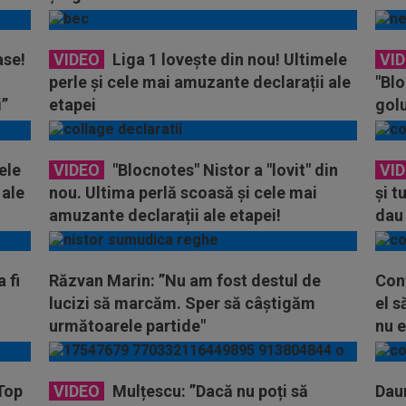
ase!
VIDEO
Liga 1 lovește din nou! Ultimele
VI
perle și cele mai amuzante declarații ale
"Blo
i”
etapei
golu
:)
ele
VIDEO
"Blocnotes" Nistor a "lovit" din
VI
 ale
nou. Ultima perlă scoasă și cele mai
și t
amuzante declarații ale etapei!
dau 
pâc,
 fi
Răzvan Marin: ”Nu am fost destul de
Con
lucizi să marcăm. Sper să câștigăm
el s
următoarele partide"
nu e
 Top
VIDEO
Mulțescu: ”Dacă nu poți să
Dau