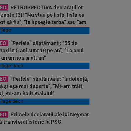
DEO
RETROSPECTIVA declarațiilor
ante (3)! ”Nu stau pe listă, listă eu
ot să fiu”, ”le lipsește iarba” sau ”am
șa plină cu înjurături”
DEO
”Perlele” săptămânii: ”55 de
tori în 5 ani sunt 10 pe an”, ”La anul
 un an nou și alt an”
DEO
”Perlele” săptămânii: ”Indolență,
ă și așa mai departe”, ”Mi-am trăit
ul, mi-am halit mălaiul”
DEO
Primele declarații ale lui Neymar
 transferul istoric la PSG