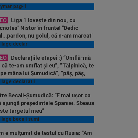
DEO
Liga 1 lovește din nou, cu
cnotes" Nistor în frunte! "Dedic
l...pardon, nu golul, că n-am marcat"
DEO
Declarațiile etapei :) ”Umflă-mă
u că te-am umflat și eu”, ”Tălpinică, te
pe mâna lui Șumudică”, ”pâș, pâș,
 pâc”
tre Becali-Șumudică: ”E mai ușor ca
ă ajungă președintele Spaniei. Steaua
ste targetul meu”
m e mulțumit de testul cu Rusia: ”Am