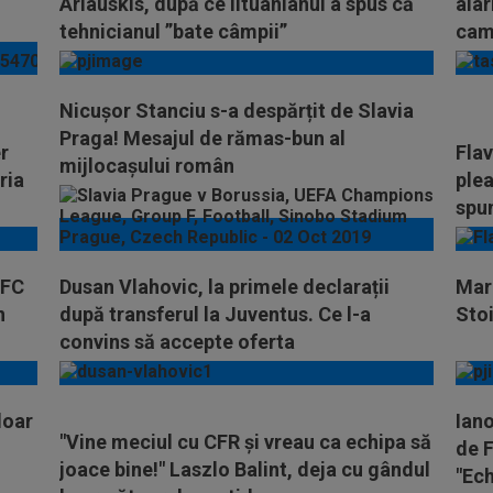
Arlauskis, după ce lituanianul a spus că
alar
tehnicianul ”bate câmpii”
camp
Nicușor Stanciu s-a despărțit de Slavia
Praga! Mesajul de rămas-bun al
r
Flav
mijlocașului român
ria
plea
spu
 FC
Dusan Vlahovic, la primele declarații
Mar
n
după transferul la Juventus. Ce l-a
Stoi
convins să accepte oferta
doar
Iano
"Vine meciul cu CFR şi vreau ca echipa să
de 
joace bine!" Laszlo Balint, deja cu gândul
"Ech