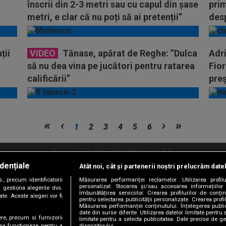
înscrii din 2-3 metri sau cu capul din șase
prim
metri, e clar că nu poți să ai pretenții”
desp
ții
VIDEO
Tănase, apărat de Reghe: ”Dulca
Adr
să nu dea vina pe jucători pentru ratarea
Fior
calificării”
preș
1
2
3
4
5
6
Copyright © 2026 / DIGI ROMANIA S.A.
dențiale
Atât noi, cât și partenerii noștri prelucrăm date
litate
Abonare Digi TV
Frecvente Digi Sport
Retransmisie Digi Sport
Contac
, precum identificatorii
Măsurarea performanței reclamelor. Utilizarea profilu
personalizat. Stocarea și/sau accesarea informațiilor
Versiune mobil
 gestiona alegerile dvs.
îmbunătățirea serviciilor. Crearea profilurilor de conținu
te. Aceste alegeri vor fi
pentru selectarea publicității personalizate. Crearea profil
Măsurarea performanței conținutului. Înțelegerea public
date din surse diferite. Utilizarea datelor limitate pentru 
ere, precum si furnizorii
limitate pentru a selecta publicitatea. Date precise de ge
dispozitivului.
 sa functioneze, pentru a