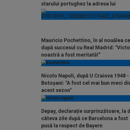
starului portughez la adresa lui
Manchester United
Mauricio Pochettino, în al nouălea ce
după succesul cu Real Madrid: "Victo
noastră a fost meritată!”
Nicolo Napoli, după U Craiova 1948 -
Botoșani: "A fost cel mai bun meci di
acest sezon"
Depay, declarație surprinzătoare, la 
câteva zile după ce Barcelona a fost
pusă la respect de Bayern