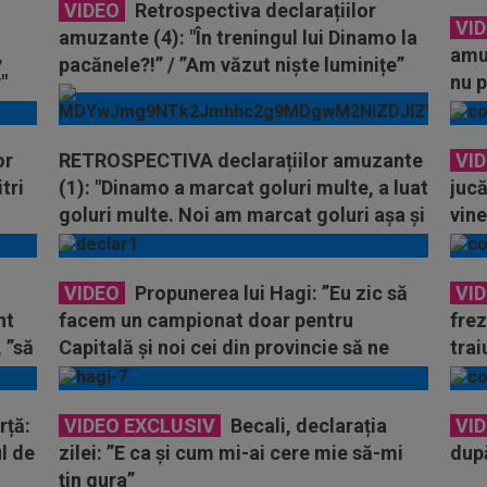
VIDEO
Retrospectiva declarațiilor
VI
amuzante (4): "În treningul lui Dinamo la
,
amuz
pacănele?!” / ”Am văzut niște luminițe”
"
nu p
saco
or
RETROSPECTIVA declarațiilor amuzante
VI
tri
(1): "Dinamo a marcat goluri multe, a luat
jucă
i
goluri multe. Noi am marcat goluri aşa şi
vine
aşa multe, dar nu multe”
VIDEO
Propunerea lui Hagi: ”Eu zic să
VI
nt
facem un campionat doar pentru
frez
 ”să
Capitală și noi cei din provincie să ne
trai
ascundem”
rță:
VIDEO EXCLUSIV
Becali, declarația
VI
ul de
zilei: ”E ca și cum mi-ai cere mie să-mi
după
țin gura”