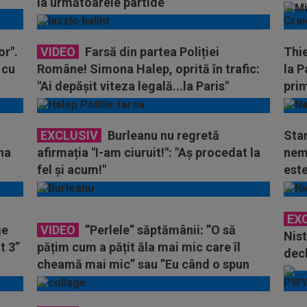
la următoarele partide
or".
VIDEO
Farsă din partea Poliției
Thie
 cu
Române! Simona Halep, oprită în trafic:
la P
"Ai depășit viteza legală...la Paris"
pri
EXCLUSIV
Burleanu nu regretă
Sta
na
afirmația "I-am ciuruit!": "Aş procedat la
nemu
fel și acum!"
est
EX
ge
VIDEO
”Perlele” săptămânii: ”O să
Nist
t 3”
pățim cum a pățit ăla mai mic care îl
decl
cheamă mai mic” sau ”Eu când o spun
sim
chiar o zic”