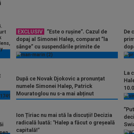
i
EXCLUSIV
”Este o rușine”. Cazul de
De 
dopaj al Simonei Halep, comparat ”la
prim
sânge” cu suspendările primite de
dopa
Swiatek și Sinner
La 
t
După ce Novak Djokovic a pronunțat
Hale
numele Simonei Halep, Patrick
10.0
Mouratoglou nu s-a mai abținut
”Put
Ion Țiriac nu mai stă la discuții! Decizia
i
deci
radicală luată: "Halep a făcut o greșeală
ăi
Swi
capitală!"