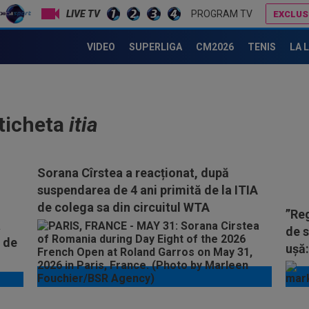
LIVE TV
PROGRAM TV
EXCLUS
VIDEO
SUPERLIGA
CM2026
TENIS
LA 
eticheta
itia
Sorana Cîrstea a reacționat, după
suspendarea de 4 ani primită de la ITIA
de colega sa din circuitul WTA
”Reg
a
de s
6 de
ușă: