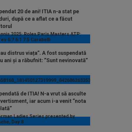
endat 20 de ani! ITIA n-a stat pe
uri, după ce a aflat ce a făcut
torul
au distrus viața”. A fost suspendată
u ani și a răbufnit: ”Sunt nevinovată”
endată de ITIA! N-a vrut să asculte
vertisment, iar acum i-a venit ”nota
lată”