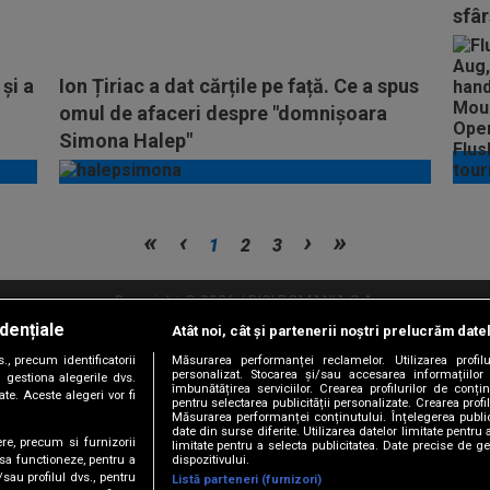
sfâr
și a
Ion Țiriac a dat cărțile pe față. Ce a spus
omul de afaceri despre "domnișoara
Simona Halep"
1
2
3
Copyright © 2026 / DIGI ROMANIA S.A.
dențiale
Atât noi, cât și partenerii noștri prelucrăm date
litate
Abonare Digi TV
Frecvente Digi Sport
Retransmisie Digi Sport
Contac
, precum identificatorii
Măsurarea performanței reclamelor. Utilizarea profilu
personalizat. Stocarea și/sau accesarea informațiilor
Versiune mobil
 gestiona alegerile dvs.
îmbunătățirea serviciilor. Crearea profilurilor de conținu
te. Aceste alegeri vor fi
pentru selectarea publicității personalizate. Crearea profil
Măsurarea performanței conținutului. Înțelegerea public
date din surse diferite. Utilizarea datelor limitate pentru 
ere, precum si furnizorii
limitate pentru a selecta publicitatea. Date precise de ge
dispozitivului.
 sa functioneze, pentru a
/sau profilul dvs., pentru
Listă parteneri (furnizori)