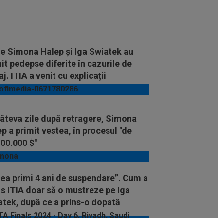
ce Simona Halep și Iga Swiatek au
it pedepse diferite în cazurile de
j. ITIA a venit cu explicații
câteva zile după retragere, Simona
p a primit vestea, în procesul "de
00.000 $"
ea primi 4 ani de suspendare”. Cum a
s ITIA doar să o mustreze pe Iga
atek, după ce a prins-o dopată