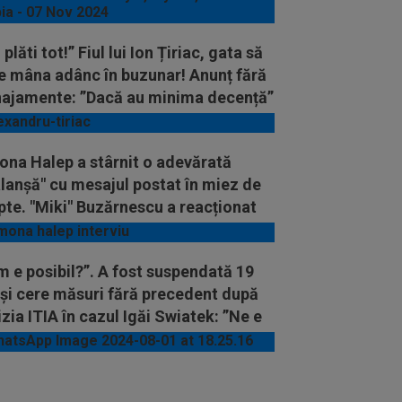
 plăti tot!” Fiul lui Ion Țiriac, gata să
e mâna adânc în buzunar! Anunț fără
ajamente: ”Dacă au minima decență”
ona Halep a stârnit o adevărată
lanșă" cu mesajul postat în miez de
te. "Miki" Buzărnescu a reacționat
diat
 e posibil?”. A fost suspendată 19
 și cere măsuri fără precedent după
zia ITIA în cazul Igăi Swiatek: ”Ne e
ă”