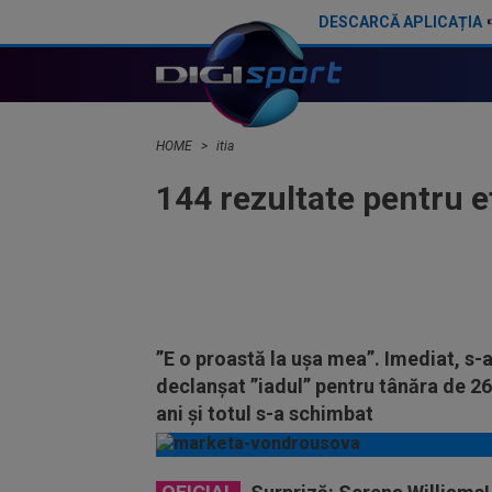
DESCARCĂ APLICAȚIA
HOME
itia
144 rezultate pentru 
”E o proastă la ușa mea”. Imediat, s-
declanșat ”iadul” pentru tânăra de 2
ani și totul s-a schimbat