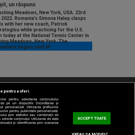
șit, un răspuns
le pentru a oferi:
t/Info
Codul etic
Gestionați preferințele
rilor pentru selectarea conținutului
 de pe un dispozitiv. Dezvoltarea și
t personalizat. Utilizarea profilurilor
urilor pentru publicitate personalizată.
ului prin statistici sau combinații de
ACCEPT TOATE
a selecta conținutul. Utilizarea de date
olocație și identificarea prin scanarea
VREAU SA MODIFIC