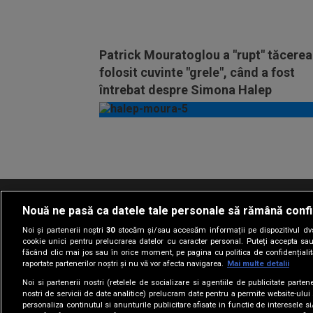
Patrick Mouratoglou a "rupt" tăcerea 
folosit cuvinte "grele", când a fost
întrebat despre Simona Halep
Vezi
mai
mult
Nouă ne pasă ca datele tale personale să rămână confi
Termeni si conditii
Politica de confidentia
Noi și partenerii noștri
30
stocăm și/sau accesăm informații pe dispozitivul dvs.
cookie unici pentru prelucrarea datelor cu caracter personal. Puteți accepta sau
făcând clic mai jos sau în orice moment, pe pagina cu politica de confidențialita
raportate partenerilor noștri și nu vă vor afecta navigarea.
Mai multe detalii
Noi si partenerii nostri (retelele de socializare si agentiile de publicitate parten
nostri de servicii de date analitice) prelucram date pentru a permite website-ului
personaliza continutul si anunturile publicitare afisate in functie de interesele si