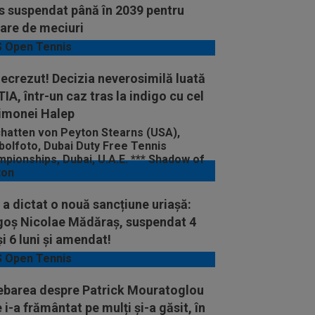
s suspendat până în 2039 pentru
are de meciuri
ecrezut! Decizia neverosimilă luată
TIA, într-un caz tras la indigo cu cel
Simonei Halep
 a dictat o nouă sancțiune uriașă:
goş Nicolae Mădăraş, suspendat 4
și 6 luni și amendat!
rebarea despre Patrick Mouratoglou
 i-a frământat pe mulți și-a găsit, în