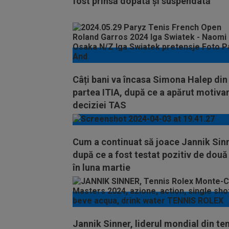
fost prinsă dopată și suspendată
Câți bani va încasa Simona Halep din
partea ITIA, după ce a apărut motiva
deciziei TAS
Cum a continuat să joace Jannik Sinn
după ce a fost testat pozitiv de două 
în luna martie
Jannik Sinner, liderul mondial din ten