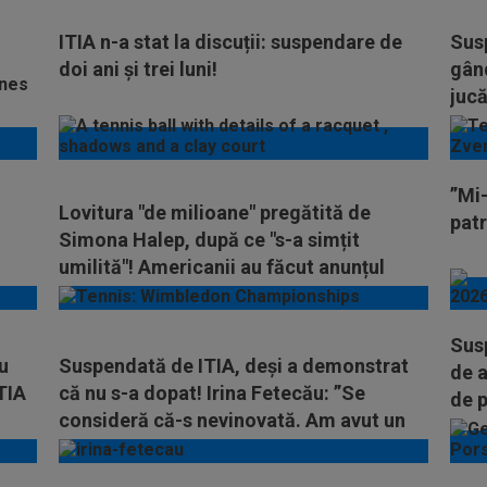
ITIA n-a stat la discuții: suspendare de
Susp
doi ani și trei luni!
gând
jucă
”Mi-
Lovitura "de milioane" pregătită de
patr
Simona Halep, după ce "s-a simțit
umilită"! Americanii au făcut anunțul
Susp
u
Suspendată de ITIA, deși a demonstrat
de a
ITIA
că nu s-a dopat! Irina Fetecău: ”Se
de p
consideră că-s nevinovată. Am avut un
mare șoc”