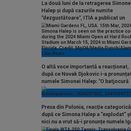
La două luni de la retragerea Simone
Halep și după cazurile numite
"dezgustătoare", ITIA a publicat un
raport oficial
O altă voce importantă a reacționat,
după ce Novak Djokovic i-a pronunța
numele Simonei Halep: "O batjocură
adusă sportului!"
Presa din Polonia, reacție categorică
după ce Simona Halep a ”explodat” ș
nici nu a vrut să-i pronunțe numele Ig
Swiatek