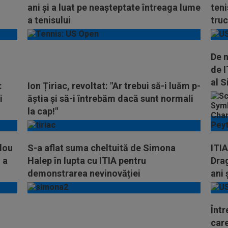
ani și a luat pe neașteptate întreaga lume
teni
a tenisului
truc
De n
de I
al 
:
Ion Țiriac, revoltat: "Ar trebui să-i luăm p-
i
ăștia și să-i întrebăm dacă sunt normali
la cap!"
lou
S-a aflat suma cheltuită de Simona
ITIA
 a
Halep în lupta cu ITIA pentru
Dra
demonstrarea nevinovăției
ani 
Înt
care