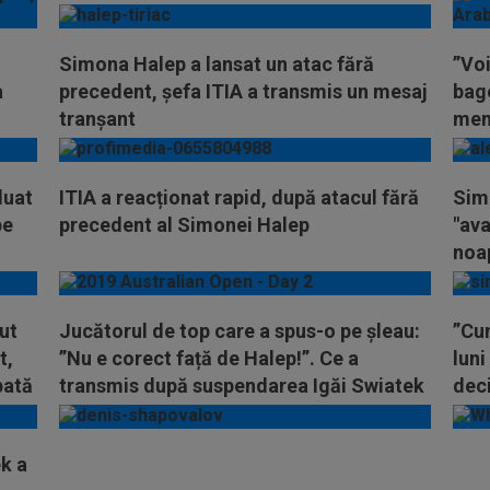
Simona Halep a lansat un atac fără
”Voi
a
precedent, șefa ITIA a transmis un mesaj
bag
tranșant
men
luat
ITIA a reacționat rapid, după atacul fără
Sim
pe
precedent al Simonei Halep
"ava
noap
ime
ut
Jucătorul de top care a spus-o pe șleau:
”Cum
t,
”Nu e corect față de Halep!”. Ce a
luni
pată
transmis după suspendarea Igăi Swiatek
deci
fric
k a