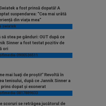
Swiatek a fost prinsă dopată! A
eptat suspendarea: ”Cea mai urâtă
riență din viața mea”
ă să stea pe gânduri: OUT după ce
ik Sinner a fost testat pozitiv de
ă ori
ne mai luaţi de proşti!" Revoltă în
a tenisului, după ce Jannik Sinner a
 prins dopat și exonerat
e scoruri se retrăgea jucătorul de