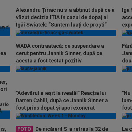
Alexandru Țiriac nu s-a abținut după ce a
Iga 
văzut decizia ITIA în cazul de dopaj al
acc
Igăi Swiatek: ”Suntem luați de proști”
expe
WADA contraatacă: ce suspendare a
Făr
rea
cerut pentru Jannik Sinner, după ce
Jann
acesta a fost testat pozitiv
dou
er,
ori
"Adevărul a ieșit la iveală!" Reacția lui
"Nu 
Darren Cahill, după ce Jannik Sinner a
lume
fost prins dopat și apoi exonerat
fost
is,
FOTO
De nicăieri! S-a retras la 32 de
La c