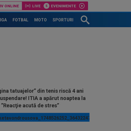
IV ONLINE
LIVE
EVENIMENTE
LIGA
FOTBAL
MOTO
SPORTURI
ina tatuajelor” din tenis riscă 4 ani
uspendare! ITIA a apărut noaptea la
 ”Reacţie acută de stres”