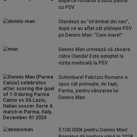
după ce românul a bătut palma
cu PSV
Olandezii au ”strâmbat din nas”,
după ce au aflat cât plătește PSV
pe Dennis Man: ”Cam mare!”
Dennis Man urmează să zboare
către Olanda! Este așteptat la
vizita medicală la PSV
Schimbare! Fabrizio Romano a
spus cât primește, de fapt,
Parma, pentru vânzarea lui
Dennis Man
5.100.000€ pentru Dennis Man!
Românul dă lovitura până în 2028