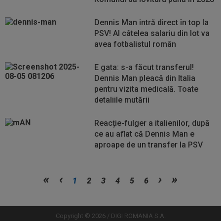
Dennis Man intră direct în top la
PSV! Al câtelea salariu din lot va
avea fotbalistul român
E gata: s-a făcut transferul!
Dennis Man pleacă din Italia
pentru vizita medicală. Toate
detaliile mutării
Reacție-fulger a italienilor, după
ce au aflat că Dennis Man e
aproape de un transfer la PSV
Vezi
Vezi
1
2
3
4
5
6
mai
mai
mult
mult
Copyright © 2026 / DIGI ROMANIA S.A.