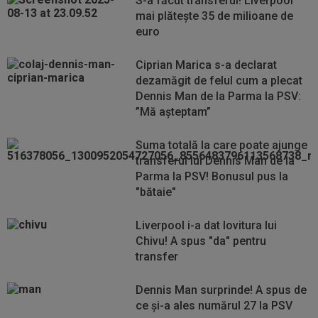
S-a făcut transferul! Liverpool
mai plătește 35 de milioane de
euro
Ciprian Marica s-a declarat
dezamăgit de felul cum a plecat
Dennis Man de la Parma la PSV:
”Mă așteptam”
Suma totală la care poate ajunge
transferul lui Dennis Man de la
Parma la PSV! Bonusul pus la
"bătaie"
Liverpool i-a dat lovitura lui
Chivu! A spus "da" pentru
transfer
Dennis Man surprinde! A spus de
ce și-a ales numărul 27 la PSV