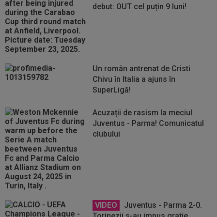
debut: OUT cel puțin 9 luni!
Un român antrenat de Cristi
Chivu în Italia a ajuns în
SuperLigă!
Acuzații de rasism la meciul
Juventus - Parma! Comunicatul
clubului
VIDEO
Juventus - Parma 2-0.
Torinezii s-au impus grație