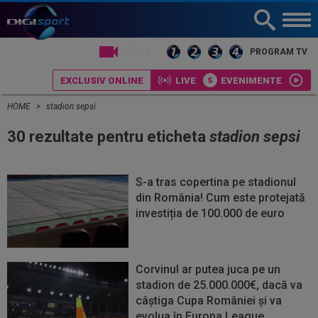
LIVE TV
PROGRAM TV
EXCLUSIV ONLINE
LIVE
EVENIMENTE
HOME
stadion sepsi
30 rezultate pentru eticheta
stadion sepsi
S-a tras copertina pe stadionul
din România! Cum este protejată
investiția de 100.000 de euro
Corvinul ar putea juca pe un
stadion de 25.000.000€, dacă va
câștiga Cupa României și va
evolua în Europa League