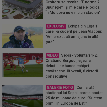
Croitoru se revoltă: ”E normal?
Spuneți-mi și mie care e logica.
În Moldova nu e niciun stadion”
EXCLUSIV
Echipa din Liga 1
care l-a cucerit pe Jean Vlădoiu:
"Am crezut că am ajuns în altă
țară"
VIDEO
Sepsi - Voluntari 1-2.
Cristiano Bergodi, eșec la
debutul pe banca echipei
covăsnene. Ilfovenii, 6 victorii
consecutive
GALERIE FOTO
Cum arată
stadionul lui Sepsi, care a costat
25 de milioane de euro! ”Suntem
primii în Europa de Est!”