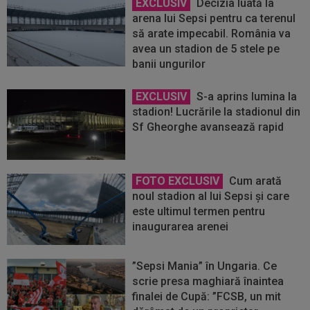
EXCLUSIV
Decizia luată la
arena lui Sepsi pentru ca terenul
să arate impecabil. România va
avea un stadion de 5 stele pe
banii ungurilor
EXCLUSIV
S-a aprins lumina la
stadion! Lucrările la stadionul din
Sf Gheorghe avansează rapid
FOTO EXCLUSIV
Cum arată
noul stadion al lui Sepsi şi care
este ultimul termen pentru
inaugurarea arenei
”Sepsi Mania” în Ungaria. Ce
scrie presa maghiară înaintea
finalei de Cupă: ”FCSB, un mit