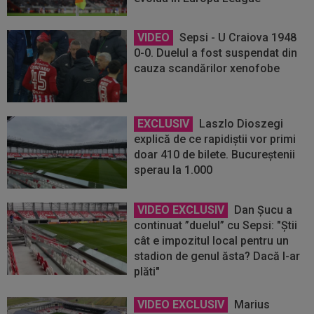
VIDEO
Sepsi - U Craiova 1948
0-0. Duelul a fost suspendat din
cauza scandărilor xenofobe
EXCLUSIV
Laszlo Dioszegi
explică de ce rapidiştii vor primi
doar 410 de bilete. Bucureştenii
sperau la 1.000
VIDEO EXCLUSIV
Dan Șucu a
continuat ”duelul” cu Sepsi: "Știi
cât e impozitul local pentru un
stadion de genul ăsta? Dacă l-ar
plăti"
VIDEO EXCLUSIV
Marius