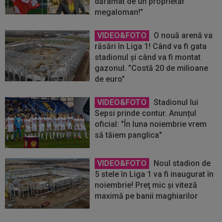
dărâmat de un proprietar
megaloman!”
VIDEO&FOTO
O nouă arenă va
răsări în Liga 1! Când va fi gata
stadionul și când va fi montat
gazonul. ”Costă 20 de milioane
de euro”
VIDEO&FOTO
Stadionul lui
Sepsi prinde contur. Anunțul
oficial: "În luna noiembrie vrem
să tăiem panglica"
VIDEO&FOTO
Noul stadion de
5 stele în Liga 1 va fi inaugurat în
noiembrie! Preţ mic şi viteză
maximă pe banii maghiarilor