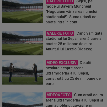
GALERIE FOTO
Sepsi, pe
modelul Bayern Munchen!
”Negociem vânzarea numelui
stadionului!”. Suma uriașă ce
poate intra în cont
GALERIE FOTO
Când va fi gata
stadionul lui Sepsi, arenă care a
costat 25 milioane de euro.
Anunțul lui Laszlo Dioszegi
VIDEO EXCLUSIV
Detalii
neştiute despre arena
ultramodernă a lui Sepsi,
construită cu 25 de milioane de
euro
VIDEO&FOTO
Cum arată acum
arena ultramodernă a lui Sepsi și
cum au obținut covăsnenii