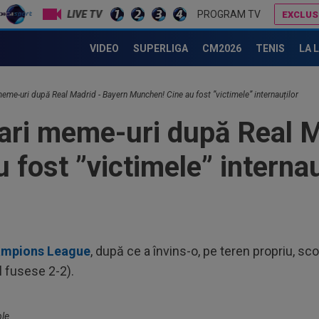
dus
LIVE TV
PROGRAM TV
EXCLUS
23
nal, Vinicius Junior a ales și semnează contractul carierei
Lovitură de proporții: Ioan Varga, gata să renunțe la CFR și să preia alt club din SuperLigă: ”Acolo sunt toate condițiile”
pro
VIDEO
SUPERLIGA
CM2026
TENIS
LA 
CFR
23
pe 
meme-uri după Real Madrid - Bayern Munchen! Cine au fost ”victimele” internauților
un..
23
ari meme-uri după Real M
Cuc
con
fost ”victimele” internau
00
eur
00
ser
0-2.
00
Champions League
, după ce a învins-o, pe teren propriu, sco
dat
l fusese 2-2).
”Șt
00
Clu
afar
ble