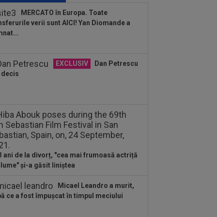
ii în Europa! La pauză erau conduși cu
MERCATO în Europa. Toate
..
nsferurile verii sunt AICI! Yan Diomande a
:02
EXCLUSIV
Gică Craioveanu a
nat...
 declarația serii, după KuPS - Craiova:
ii cine mă...
:01
EXCLUSIV
Folha, OUT de la CFR
EXCLUSIV
Dan Petrescu
j după dezastrul cu Tromso! ”Îi dau
 decis
ă pe toți!”...
:55
EXCLUSIV
Gigi Becali: ”Hai să-
spun ce face Mihai Stoica. E prima oară
d o zic”
3 ani de la divorț, "cea mai frumoasă actriță
 lume" și-a găsit liniștea
Micael Leandro a murit,
ă ce a fost împușcat în timpul meciului