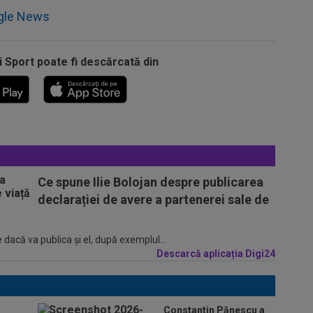
gle News
i Sport poate fi descărcată din
Ce spune Ilie Bolojan despre publicarea
declarației de avere a partenerei sale de
 dacă va publica şi el, după exemplul...
Descarcă aplicația Digi24
Constantin Pănescu a