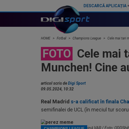
DESCARCĂ APLICAȚIA
Yan Diomande a semnat cu Real Madrid! Suma finală e uriașă
Au plusat! Între Real Madrid și Arse
HOME
Fotbal
Champions League
Cele mai tari 
FOTO
Cele mai t
Munchen! Cine au 
articol scris de
Digi Sport
09.05.2024, 10:32
Real Madrid
s-a calificat în finala 
semifinalei de UCL (în meciul tur scoru
Florentino Perez, într-o cabină VAR / Foto: ODDSbi
CHAMPIONS LEAGUE