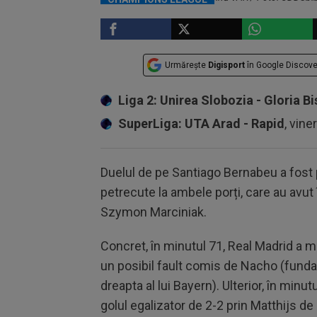
Urmărește
Digisport
în Google Discove
Liga 2: Unirea Slobozia - Gloria Bi
SuperLiga: UTA Arad - Rapid
, vine
Duelul de pe Santiago Bernabeu a fost
petrecute la ambele porți, care au avut
Szymon Marciniak.
Concret, în minutul 71, Real Madrid a m
un posibil fault comis de Nacho (funda
dreapta al lui Bayern). Ulterior, în mi
golul egalizator de 2-2 prin Matthijs de 