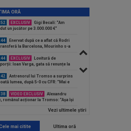
:55
EXCLUSIV
Gigi Becali: ”Hai să-
spun ce face Mihai Stoica. E prima oară
TIMA ORĂ
d o zic”
:52
EXCLUSIV
Gigi Becali: ”Am
dut un jucător pe 3.000.000 €”
:44
Enervat după ce a aflat că Rodri
transferă la Barcelona, Mourinho s-a
 de...
:44
EXCLUSIV
Lovitură de
porții: Ioan Varga, gata să renunțe la
 și să preia alt club...
:42
Antrenorul lui Tromso a surprins
toată lumea, după 5-0 cu CFR: ”Mai e
.
:38
VIDEO EXCLUSIV
Alexandru
, românul acționar la Tromso: ”Așa își
struiesc ei fotbalul. Au...
Vezi ultimele ştiri
:12
Barcelona, 180 de milioane de
o pentru Rodri!
Cele mai citite
Ultima oră
:08
Mai rău decât CFR Cluj: scorul