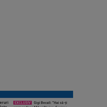
EXCLUSIV
Gigi Becali: ”Hai să-ți