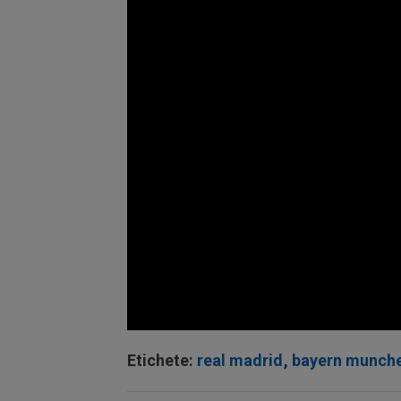
Volume
90%
Etichete:
real madrid
,
bayern munch