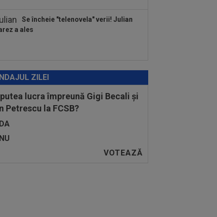
Se încheie "telenovela" verii! Julian
arez a ales
NDAJUL ZILEI
 putea lucra împreună Gigi Becali și
n Petrescu la FCSB?
DA
NU