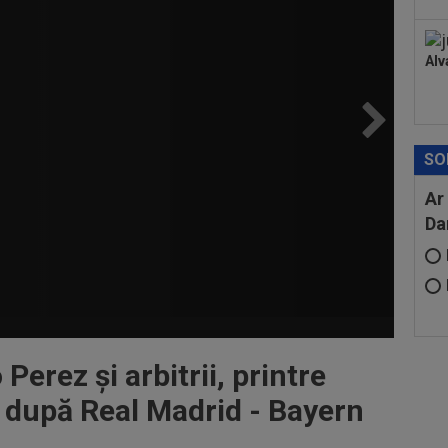
Alv
SO
Ar
Da
Perez și arbitrii, printre
r după Real Madrid - Bayern