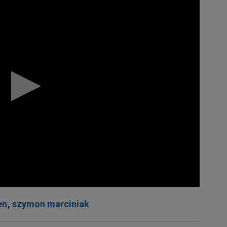
en
,
szymon marciniak