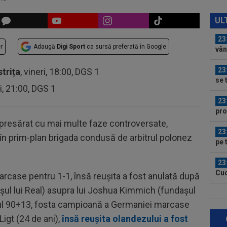
23
ți 
UL
cân
23
r
Adaugă
Digi Sport
ca sursă preferată în Google
vân
23
strița
, vineri, 18:00, DGS 1
se 
ri, 21:00, DGS 1
dus
23
pro
CFR
 presărat cu mai multe faze controversate,
23
 în prim-plan brigada condusă de arbitrul polonez
pe 
un..
23
Cuc
arcase pentru 1-1, însă reușita a fost anulată după
con
șul lui Real) asupra lui Joshua Kimmich (fundașul
00
nutul 90+13, fosta campioană a Germaniei marcase
eur
Ligt (24 de ani),
însă reușita olandezului a fost
00