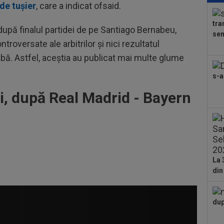
 de tușier
, care a indicat ofsaid.
ser
0-2.
tra
00
după finalul partidei de pe Santiago Bernabeu,
sem
dat
troversate ale arbitrilor și nici rezultatul
”Șt
eabă. Astfel, aceștia au publicat mai multe glume
00
Clu
s-a
afar
23
i, după Real Madrid - Bayern
ți 
cân
La 
din
dup