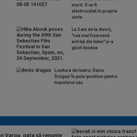
murit. S-ar fi
electrocutat în propria
curte
La 3 ani de la divorț,
"cea mai frumoasă
actriță din lume" și-a
găsit liniștea
Lovitură de teatru: Denis
Drăguș! În pole-position pentru
transferul său
Micael Leandro a murit, după
ce a fost împușcat în timpul
meciului
an Varga, gata să renunțe