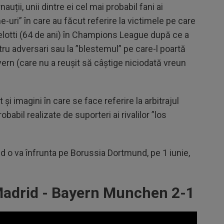
uții, unii dintre ei cel mai probabil fani ai
-uri” în care au făcut referire la victimele pe care
celotti (64 de ani) în Champions League după ce a
tru adversari sau la ”blestemul” pe care-l poartă
yern (care nu a reușit să câștige niciodată vreun
 și imagini în care se face referire la arbitrajul
babil realizate de suporteri ai rivalilor ”los
d o va înfrunta pe Borussia Dortmund, pe 1 iunie,
adrid - Bayern Munchen 2-1