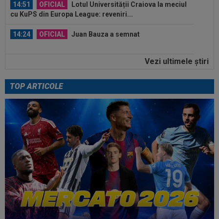
14:51
OFICIAL
Lotul Universității Craiova la meciul
cu KuPS din Europa League: reveniri...
14:24
OFICIAL
Juan Bauza a semnat
Vezi ultimele ştiri
14:18
"Schema" pregătită de Real Madrid: Yan
Diomande, la echipa a doua!
TOP ARTICOLE
15:20
Mirel Rădoi a primit vestea din Turcia
15:16
Stefanos Tsitsipas a oprit meciul la Montreal:
”Alo? Unde suntem aici?”
15:09
A fost la un pas de Inter, dar a bătut palma cu
altă echipă și l-a lăsat pe...
15:01
Modificări ale regulamentului din UEFA
Champions League!
14:59
Abia aștepta! Carragher l-a pus la colț pe Mo