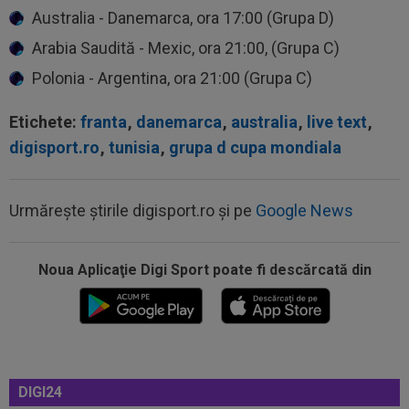
Australia - Danemarca, ora 17:00 (Grupa D)
Arabia Saudită - Mexic, ora 21:00, (Grupa C)
Polonia - Argentina, ora 21:00 (Grupa C)
Etichete:
franta
,
danemarca
,
australia
,
live text
,
digisport.ro
,
tunisia
,
grupa d cupa mondiala
Urmărește știrile digisport.ro și pe
Google News
Noua Aplicaţie Digi Sport poate fi descărcată din
15:01
Modificări ale regulamentului din UEFA
Champions League!
14:59
Abia aștepta! Carragher l-a pus la colț pe Mo
Salah: "Mă gândeam că vrea să...
14:51
OFICIAL
Lotul Universității Craiova la meciul
DIGI24
cu KuPS din Europa League: reveniri...