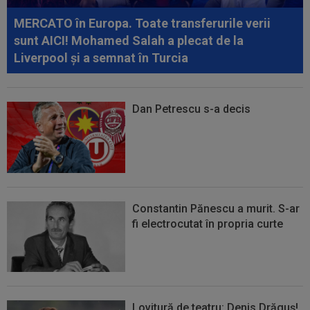
Salah: "Mă gândeam că vrea să...
MERCATO în Europa. Toate transferurile verii
sunt AICI! Mohamed Salah a plecat de la
Liverpool și a semnat în Turcia
Dan Petrescu s-a decis
Constantin Pănescu a murit. S-ar
fi electrocutat în propria curte
Lovitură de teatru: Denis Drăguș!