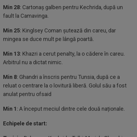
Min 28
: Cartonaș galben pentru Kechrida, după un
fault la Camavinga.
Min 25
: Kinglsey Coman șutează din careu, dar
mingea se duce mult pe lângă poartă.
Min 13
: Khazri a cerut penalty, la o cădere în careu.
Arbitrul nu a dictat nimic.
Min 8
: Ghandri a înscris pentru Tunsia, după ce a
reluat o centrare la o lovitură liberă. Golul său a fost
anulat pentru ofsaid
Min 1
: A început meciul dintre cele două naționale.
Echipele de start: