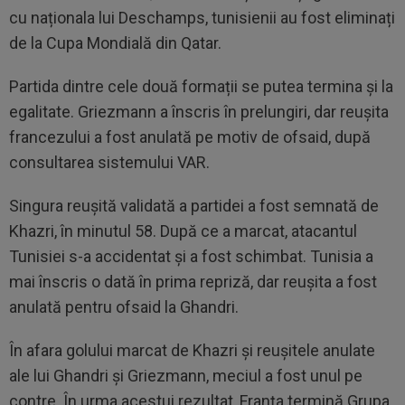
cu naționala lui Deschamps, tunisienii au fost eliminați
de la Cupa Mondială din Qatar.
Partida dintre cele două formații se putea termina și la
egalitate. Griezmann a înscris în prelungiri, dar reușita
francezului a fost anulată pe motiv de ofsaid, după
consultarea sistemului VAR.
Singura reușită validată a partidei a fost semnată de
Khazri, în minutul 58. După ce a marcat, atacantul
Tunisiei s-a accidentat și a fost schimbat. Tunisia a
mai înscris o dată în prima repriză, dar reușita a fost
anulată pentru ofsaid la Ghandri.
În afara golului marcat de Khazri și reușitele anulate
ale lui Ghandri și Griezmann, meciul a fost unul pe
contre. În urma acestui rezultat, Franța termină Grupa