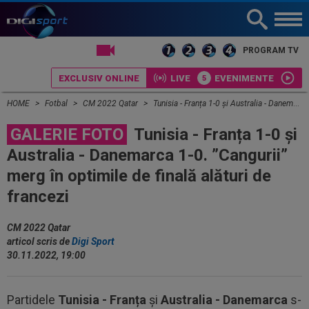
LIVE TV
PROGRAM TV
EXCLUSIV ONLINE
LIVE
EVENIMENTE
HOME
Fotbal
CM 2022 Qatar
Tunisia - Franța 1-0 și Australia - Danemarca 1-0. ”Cangurii” merg în optimile de finală alături de francezi
GALERIE FOTO
Tunisia - Franța 1-0 și
Australia - Danemarca 1-0. ”Cangurii”
merg în optimile de finală alături de
francezi
CM 2022 Qatar
articol scris de
Digi Sport
30.11.2022, 19:00
Partidele
Tunisia - Franța
și
Australia - Danemarca
s-