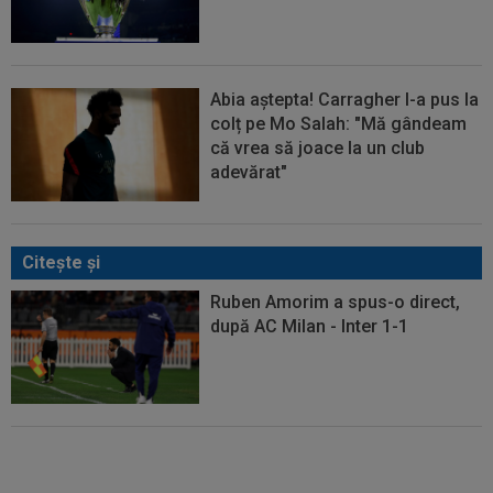
Abia aștepta! Carragher l-a pus la
colț pe Mo Salah: "Mă gândeam
că vrea să joace la un club
adevărat"
Citeşte şi
Ruben Amorim a spus-o direct,
după AC Milan - Inter 1-1
Barcelona s-a decis în cazul lui
Ferran Torres și a anunțat-o pe