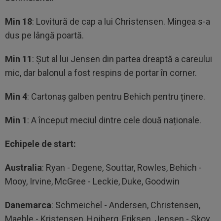
Min 18
: Lovitură de cap a lui Christensen. Mingea s-a
dus pe lângă poartă.
Min 11
: Șut al lui Jensen din partea dreaptă a careului
mic, dar balonul a fost respins de portar în corner.
Min 4
: Cartonaș galben pentru Behich pentru ținere.
Min 1
: A început meciul dintre cele două naționale.
Echipele de start:
Australia
: Ryan - Degene, Souttar, Rowles, Behich -
Mooy, Irvine, McGree - Leckie, Duke, Goodwin
Danemarca
: Schmeichel - Andersen, Christensen,
Maehle - Kristensen, Hojberg, Eriksen, Jensen - Skov