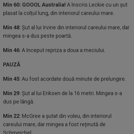
Min 60: GOOOL Australia!
A înscris Leckie cu un șut
plasat la colțul lung, din interiorul careului mare.
Min 48
: Șut al lui Irvine din interiorul careului mare, dar
mingea s-a dus peste poartă.
Min 46
: A început repriza a doua a meciului.
PAUZĂ
Min 45
: Au fost acordate două minute de prelungire.
Min 29
: Șut al lui Eriksen de la 16 metri. Mingea s-a
dus pe lângă.
Min 22
: McGree a șutat din voleu, din interiorul
careului mare, dar mingea a fost reținută de
Schmeichel.