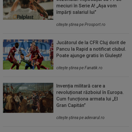
meciuri în Serie A! „Așa vom
împărți salariul lui”
citeşte ştirea pe Prosport.ro
Jucătorul de la CFR Cluj dorit de
Pancu la Rapid a notificat clubul.
Poate ajunge gratis în Giulești!
citeşte ştirea pe Fanatik.ro
Invenția militară care a
revoluționat războiul în Europa.
Cum funcționa armata lui „El
Gran Capitán”
citeşte ştirea pe adevarul.ro