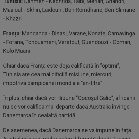
Tunisia
: Dahmen - Kechrida, Talbi, Meriah, Ghandri,
Maaloul - Skhiri, Laidouni, Ben Romdhane, Ben Slimane
- Khazri
Franța
: Mandanda - Disasi, Varane, Konate, Camavinga
- Fofana, Tchouameni, Veretout, Guendouzi - Coman,
Kolo Muani
Chiar dacă Franța este deja calificată în ”optimi”,
Tunisia are cea mai dificilă misiune, miercuri,
împotriva campioanei mondiale ”en-titre”.
În plus, chiar dacă vor răpune ”Cocoșul Galic”, africanii
nu se vor califica mai departe dacă Australia învinge
Danemarca în cealaltă partidă.
De asemenea, dacă Danemarca se va impune în fața
Australiei la mai multe goluri diferență decât Tunisia