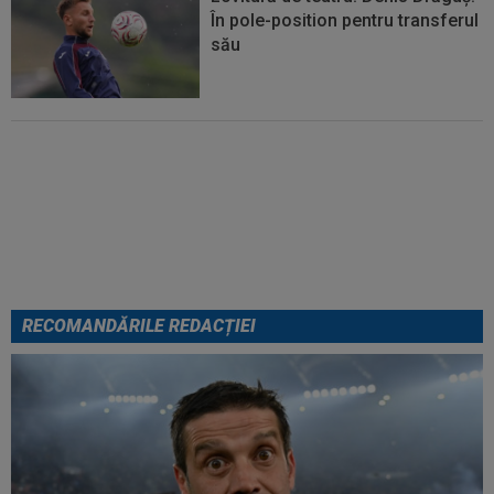
În pole-position pentru transferul
său
Micael Leandro a murit, după ce
a fost împușcat în timpul
meciului
RECOMANDĂRILE REDACȚIEI