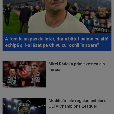
A fost la un pas de Inter, dar a bătut palma cu altă
echipă și l-a lăsat pe Chivu cu "ochii în soare"
Mirel Rădoi a primit vestea din
Turcia
Modificări ale regulamentului din
UEFA Champions League!