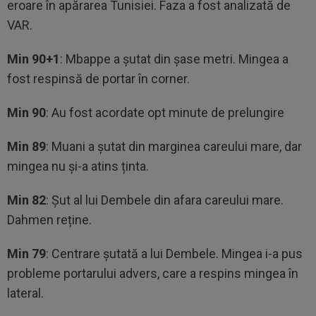
eroare în apărarea Tunisiei. Faza a fost analizată de
VAR.
Min 90+1
: Mbappe a șutat din șase metri. Mingea a
fost respinsă de portar în corner.
Min 90
: Au fost acordate opt minute de prelungire
Min 89
: Muani a șutat din marginea careului mare, dar
mingea nu și-a atins ținta.
Min 82
: Șut al lui Dembele din afara careului mare.
Dahmen reține.
Min 79
: Centrare șutată a lui Dembele. Mingea i-a pus
probleme portarului advers, care a respins mingea în
lateral.