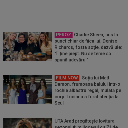
PSG
PEROZ
Charlie Sheen, pus la
punct chiar de fiica lui. Denise
Richards, fosta soție, dezvăluie:
"Îi ține piept. Nu se teme să
spună adevărul"
FILM NOW
Soția lui Matt
Damon, frumoasa balului într-o
rochie albastru regal, mulată pe
corp. Luciana a furat atenția la
Seul
UTA Arad pregătește lovitura
sezonului: mijlocașul cu 71 de