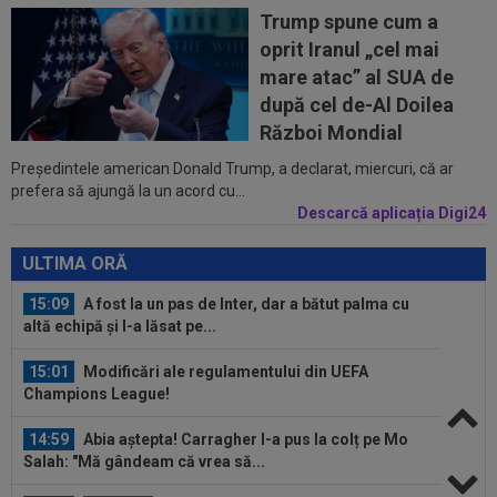
Trump spune cum a
14:24
OFICIAL
Juan Bauza a semnat
oprit Iranul „cel mai
mare atac” al SUA de
14:18
"Schema" pregătită de Real Madrid: Yan
după cel de-Al Doilea
Diomande, la echipa a doua!
Război Mondial
Președintele american Donald Trump, a declarat, miercuri, că ar
15:20
Mirel Rădoi a primit vestea din Turcia
prefera să ajungă la un acord cu...
Descarcă aplicația Digi24
15:16
Stefanos Tsitsipas a oprit meciul la Montreal:
”Alo? Unde suntem aici?”
ULTIMA ORĂ
15:09
A fost la un pas de Inter, dar a bătut palma cu
altă echipă și l-a lăsat pe...
15:01
Modificări ale regulamentului din UEFA
Champions League!
14:59
Abia aștepta! Carragher l-a pus la colț pe Mo
Salah: "Mă gândeam că vrea să...