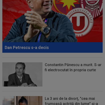
00:41
EXCLUSIV
Gigi Becali: ”Hai să-ți spun ce face
Mihai Stoica. E prima oară când o zic”
00:34
EXCLUSIV
Dorit iar de Varga la CFR Cluj, Edi
Iordănescu a luat decizia!
00:22
EXCLUSIV
Gică Craioveanu a dat declarația
serii, după KuPS - Craiova: ”Știi cine mă...
Dan Petrescu s-a decis
00:12
Barcelona, 180 de milioane de euro pentru
Rodri!
Constantin Pănescu a murit. S-ar
fi electrocutat în propria curte
La 3 ani de la divorț, "cea mai
frumoasă actriță din lume" și-a