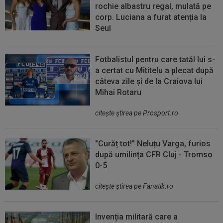
rochie albastru regal, mulată pe
corp. Luciana a furat atenția la
Seul
Fotbalistul pentru care tatăl lui s-
a certat cu Mititelu a plecat după
câteva zile și de la Craiova lui
Mihai Rotaru
citeşte ştirea pe Prosport.ro
"Curăț tot!" Neluțu Varga, furios
după umilința CFR Cluj - Tromso
0-5
citeşte ştirea pe Fanatik.ro
Invenția militară care a