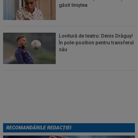
găsit liniștea
Lovitură de teatru: Denis Drăguș!
În pole-position pentru transferul
său
Micael Leandro a murit, după ce
a fost împușcat în timpul
meciului
RECOMANDĂRILE REDACȚIEI