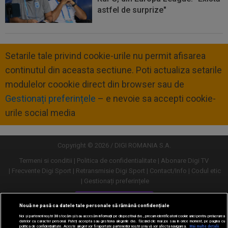
astfel de surprize"
Setarile tale privind cookie-urile nu permit afisarea
continutul din aceasta sectiune. Poti actualiza setarile
modulelor coookie direct din browser sau de
Gestionați preferințele
– e nevoie sa accepti cookie-
urile social media
Copyright © 2026 / DIGI ROMANIA S.A.
Termeni si conditii
Politica de confidentialitate
Abonare Digi TV
Frecvente Digi Sport
Retransmisie Digi Sport
Contact/Info
Codul etic
Gestionați preferințele
Versiune desktop
Nouă ne pasă ca datele tale personale să rămână confidențiale
Noi și partenerii noștri
30
stocăm și/sau accesăm informații pe dispozitivul dvs., precum identificatorii cookie unici pentru prelucrarea
datelor cu caracter personal. Puteți accepta sau gestiona alegerile dvs. făcând clic mai jos sau în orice moment, pe pagina cu
politica de confidențialitate. Aceste alegeri vor fi raportate partenerilor noștri și nu vă vor afecta navigarea.
Mai multe detalii