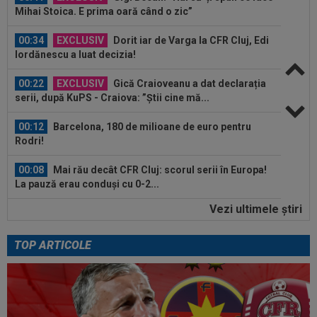
Mihai Stoica. E prima oară când o zic”
00:34
EXCLUSIV
Dorit iar de Varga la CFR Cluj, Edi
Iordănescu a luat decizia!
00:22
EXCLUSIV
Gică Craioveanu a dat declarația
serii, după KuPS - Craiova: ”Știi cine mă...
00:12
Barcelona, 180 de milioane de euro pentru
Rodri!
00:08
Mai rău decât CFR Cluj: scorul serii în Europa!
La pauză erau conduși cu 0-2...
Vezi ultimele ştiri
00:01
EXCLUSIV
Folha, OUT de la CFR Cluj după
dezastrul cu Tromso! ”Îi dau afară pe toți!”...
TOP ARTICOLE
23:52
EXCLUSIV
Gigi Becali: ”Am vândut un jucător
pe 3.000.000 €”
00:43
EXCLUSIV
Lovitură de proporții: Ioan Varga,
gata să renunțe la CFR și să preia alt club...