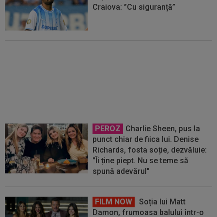
Craiova: ”Cu siguranță”
VIDEO
Momente de panică la
KuPS - Universitatea Craiova!
Ambulanța a intrat pe teren și
jocul s-a întrerupt
PEROZ
Charlie Sheen, pus la
punct chiar de fiica lui. Denise
Richards, fosta soție, dezvăluie:
"Îi ține piept. Nu se teme să
spună adevărul"
FILM NOW
Soția lui Matt
Damon, frumoasa balului într-o