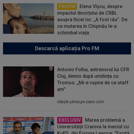
PROFM
Elena Vîșcu, despre
impactul divorțului de CRBL
asupra fiicei lor: „A fost rău”. De
ce mutarea în Chișinău le-a
schimbat viața
Descarcă aplicația Pro FM
Antonio Folha, antrenorul lui CFR
Cluj, demis după umilința cu
Tromso: „Mi-e rușine de ce staff
am”
citeşte ştirea pe ziare.com
EXCLUSIV
Marea problemă a
Universității Craiova la meciul cu
KuPS, din Europa League: "Există