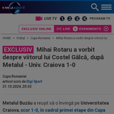
LIVE TV
PROGRAM TV
EXCLUSIV ONLINE
LIVE
EVENIMENTE
HOME
Fotbal
Cupa Romaniei
Mihai Rotaru a vorbit despre viitorul lui Costel Gâlcă, după Metalul - Univ. Craiova 1-0
EXCLUSIV
Mihai Rotaru a vorbit
despre viitorul lui Costel Gâlcă, după
Metalul - Univ. Craiova 1-0
Cupa Romaniei
articol scris de
Digi Sport
31.10.2024, 20:55
Metalul Buzău
a reușit să o învingă pe
Universitatea
Craiova
,
scor 1-0, în cadrul primei etape din Cupa