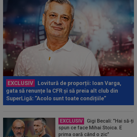
EXCLUSIV
Lovitură de proporții: Ioan Varga,
gata să renunțe la CFR și să preia alt club din
SuperLigă: ”Acolo sunt toate condițiile”
EXCLUSIV
Gigi Becali: ”Hai să-ți
spun ce face Mihai Stoica. E
prima oară când o zic”