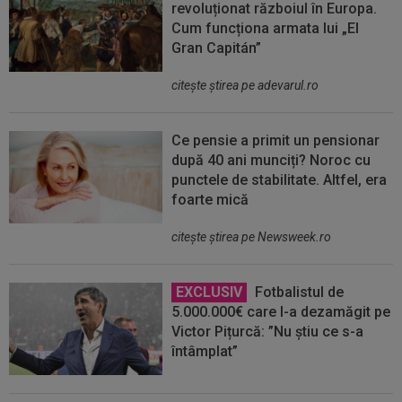
revoluționat războiul în Europa.
Cum funcționa armata lui „El
Gran Capitán”
citeşte ştirea pe adevarul.ro
Ce pensie a primit un pensionar
după 40 ani munciți? Noroc cu
punctele de stabilitate. Altfel, era
foarte mică
citeşte ştirea pe Newsweek.ro
EXCLUSIV
Fotbalistul de
5.000.000€ care l-a dezamăgit pe
Victor Pițurcă: ”Nu știu ce s-a
întâmplat”