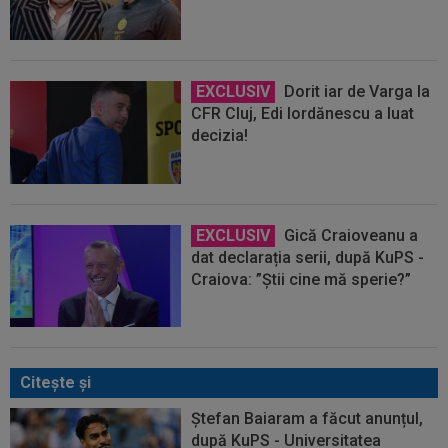
EXCLUSIV
Dorit iar de Varga la
CFR Cluj, Edi Iordănescu a luat
decizia!
EXCLUSIV
Gică Craioveanu a
dat declarația serii, după KuPS -
Craiova: ”Știi cine mă sperie?”
Citeşte şi
Ștefan Baiaram a făcut anunțul,
după KuPS - Universitatea