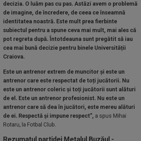
decizia. O luăm pas cu pas. Astăzi avem o problemă
de imagine, de încredere, de ceea ce înseamnă
identitatea noastră. Este mult prea fierbinte
subiectul pentru a spune ceva mai mult, mai ales că
pot regreta după.
Întotdeauna sunt pregătit să iau
cea mai bună decizie pentru binele Universității
Craiova.
Este un antrenor extrem de muncitor și este un
antrenor care este respectat de toți jucătorii. Nu
este un antrenor coleric și toți jucătorii sunt alături
de el. Este un antrenor profesionist. Nu este un
antrenor care să dea în jucători, este mereu alături
de ei. Respectă și impune respect”,
a spus Mihai
Rotaru, la Fotbal Club.
Rezumatul partidei Metalul Buzăul -