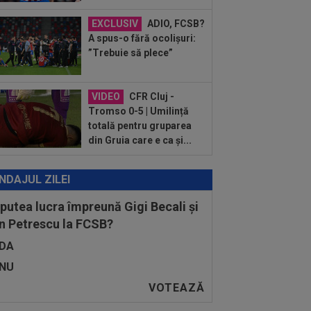
 declarația serii, după KuPS - Craiova:
ii cine mă...
EXCLUSIV
ADIO, FCSB?
:12
Barcelona, 180 de milioane de
A spus-o fără ocolișuri:
o pentru Rodri!
”Trebuie să plece”
VIDEO
CFR Cluj -
Tromso 0-5 | Umilință
totală pentru gruparea
din Gruia care e ca și...
NDAJUL ZILEI
 putea lucra împreună Gigi Becali și
n Petrescu la FCSB?
DA
NU