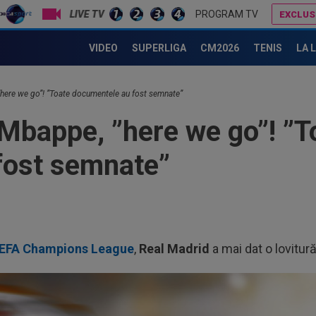
LIVE TV
PROGRAM TV
EXCLUS
Au plusat! Între Real Madrid și Arsenal, Vinicius Junior a ales și semnează contractul carierei
Lovitură de proporții: Ioan Varga, gata să renunțe la CFR și să preia alt club din SuperLigă: ”Acolo sunt toate condițiile”
VIDEO
SUPERLIGA
CM2026
TENIS
LA 
 ”here we go”! ”Toate documentele au fost semnate”
n Mbappe, ”here we go”! ”T
fost semnate”
 UEFA Champions League
,
Real Madrid
a mai dat o lovitur