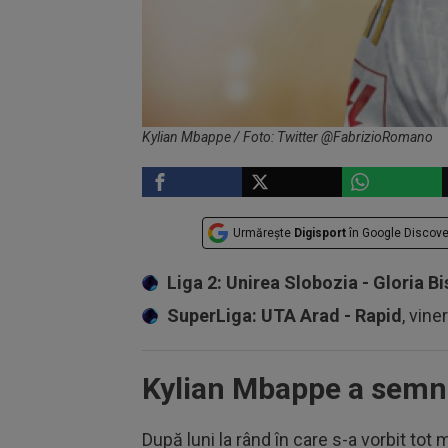
Kylian Mbappe / Foto: Twitter @FabrizioRomano
Urmărește
Digisport
în Google Discove
Liga 2: Unirea Slobozia - Gloria Bi
SuperLiga: UTA Arad - Rapid
, vine
Kylian Mbappe a semn
După luni la rând în care s-a vorbit tot