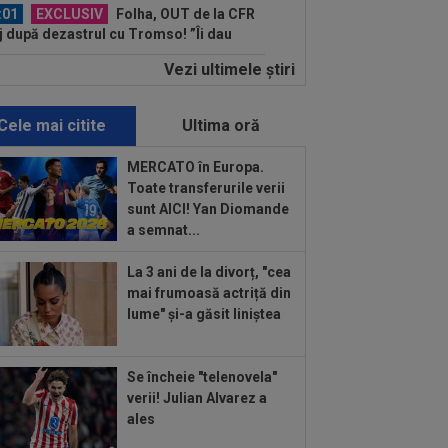
:01
EXCLUSIV
Folha, OUT de la CFR
j după dezastrul cu Tromso! ”Îi dau
ă pe toți!”...
Vezi ultimele ştiri
:52
EXCLUSIV
Gigi Becali: ”Am
dut un jucător pe 3.000.000 €”
Cele mai citite
Ultima oră
:44
Enervat după ce a aflat că Rodri
transferă la Barcelona, Mourinho s-a
MERCATO în Europa.
 de...
Toate transferurile verii
:42
Antrenorul lui Tromso a surprins
sunt AICI! Yan Diomande
toată lumea, după 5-0 cu CFR: ”Mai e
a semnat...
.
:43
EXCLUSIV
Lovitură de
La 3 ani de la divorț, "cea
porții: Ioan Varga, gata să renunțe la
mai frumoasă actriță din
 și să preia alt club...
lume" și-a găsit liniștea
:41
EXCLUSIV
Gigi Becali: ”Hai să-
spun ce face Mihai Stoica. E prima oară
d o zic”
Se încheie "telenovela"
:34
EXCLUSIV
Dorit iar de Varga la
verii! Julian Alvarez a
 Cluj, Edi Iordănescu a luat decizia!
ales
:22
EXCLUSIV
Gică Craioveanu a