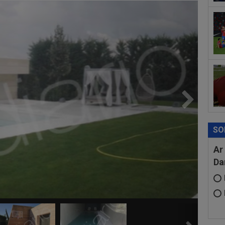
dat
”Șt
00
eur
SO
Ar
Da