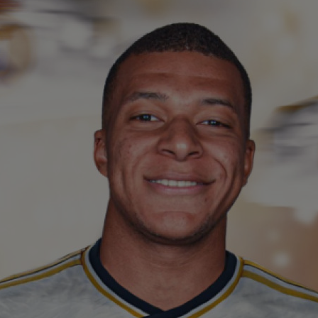
00
ser
0-2.
00
Clu
afar
23
vân
23
se 