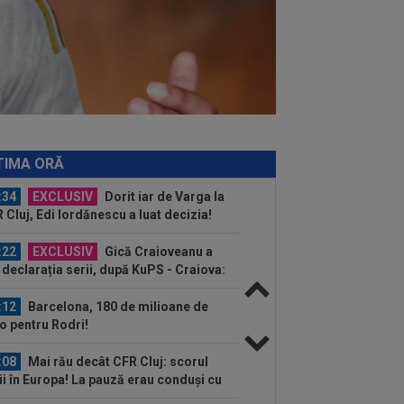
 de...
:42
Antrenorul lui Tromso a surprins
toată lumea, după 5-0 cu CFR: ”Mai e
.
:43
EXCLUSIV
Lovitură de
porții: Ioan Varga, gata să renunțe la
 și să preia alt club...
:41
EXCLUSIV
Gigi Becali: ”Hai să-
spun ce face Mihai Stoica. E prima oară
TIMA ORĂ
d o zic”
:34
EXCLUSIV
Dorit iar de Varga la
 Cluj, Edi Iordănescu a luat decizia!
:22
EXCLUSIV
Gică Craioveanu a
 declarația serii, după KuPS - Craiova:
ii cine mă...
:12
Barcelona, 180 de milioane de
o pentru Rodri!
:08
Mai rău decât CFR Cluj: scorul
ii în Europa! La pauză erau conduși cu
..