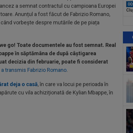
00
l francez a semnat contractul cu campioana Europei
Clu
oare. Anunțul a fost făcut de Fabrizio Romano,
afar
” când vorbește despre mutările de pe piața
23
vân
23
 we go! Toate documentele au fost semnat. Real
se 
dus
 Mbappe în săptămâna de după câștigarea
23
t decizia din februarie, poate fi considerat
pe 
,
a transmis Fabrizio Romano
.
un..
00
pro
rat deja o casă
, în care va locui pe perioada în
CFR
apărute cu vila achiziționată de Kylian Mbappe, în
00
ți 
cân
00
CFR
00