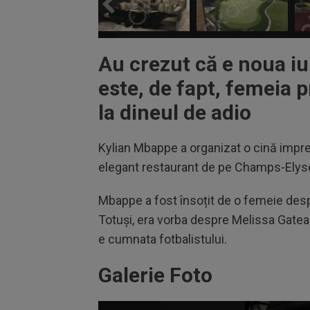
Au crezut că e noua iu
este, de fapt, femeia 
la dineul de adio
Kylian Mbappe a organizat o cină impres
elegant restaurant de pe Champs-Elysee
Mbappe a fost însoțit de o femeie despr
Totuși, era vorba despre Melissa Gate
e cumnata fotbalistului.
Galerie Foto