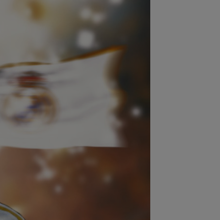
:08
Mai rău decât CFR Cluj: scorul
ii în Europa! La pauză erau conduși cu
..
:01
EXCLUSIV
Folha, OUT de la CFR
j după dezastrul cu Tromso! ”Îi dau
ă pe toți!”...
:52
EXCLUSIV
Gigi Becali: ”Am
dut un jucător pe 3.000.000 €”
:44
Enervat după ce a aflat că Rodri
transferă la Barcelona, Mourinho s-a