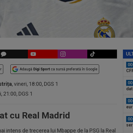
dus
23
pe 
un..
00
pro
CFR
00
ți 
UL
cân
00
r
Adaugă
Digi Sport
ca sursă preferată în Google
CFR
00
strița
, vineri, 18:00, DGS 1
dat
ri, 21:00, DGS 1
”Șt
00
eur
at cu Real Madrid
00
ser
 mai intens de trecerea lui Mbappe de la PSG la Real
0-2.