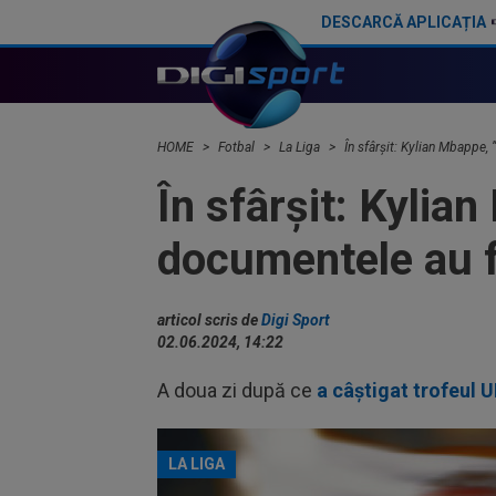
DESCARCĂ APLICAȚIA
Yan Diomande a semnat cu Real Madrid! Suma finală e uriașă
HOME
Fotbal
La Liga
În sfârșit: Kylian Mbappe,
În sfârșit: Kylia
documentele au 
articol scris de
Digi Sport
02.06.2024, 14:22
A doua zi după ce
a câștigat trofeul
LA LIGA