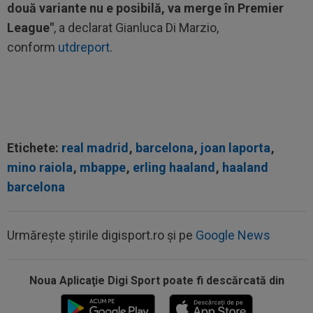
două variante nu e posibilă, va merge în Premier
League"
, a declarat Gianluca Di Marzio,
conform
utdreport
.
Etichete:
real madrid
,
barcelona
,
joan laporta
,
mino raiola
,
mbappe
,
erling haaland
,
haaland
barcelona
Urmărește știrile digisport.ro și pe
Google News
Noua Aplicaţie Digi Sport poate fi descărcată din
11:04
EXCLUSIV
Ionel Ganea, primele declarații
după revenirea în fotbal! Ce mesaj a avut...