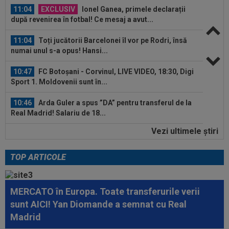
11:04
EXCLUSIV
Ionel Ganea, primele declarații
după revenirea în fotbal! Ce mesaj a avut...
11:04
Toți jucătorii Barcelonei îl vor pe Rodri, însă
numai unul s-a opus! Hansi...
10:47
FC Botoșani - Corvinul, LIVE VIDEO, 18:30, Digi
Sport 1. Moldovenii sunt în...
10:46
Arda Guler a spus ”DA” pentru transferul de la
Real Madrid! Salariu de 18...
Vezi ultimele ştiri
10:39
EXCLUSIV
Se anunță sold-out la Sepsi -
FCSB! Laszlo Dioszegi: "S-au vândut biletele ca...
TOP ARTICOLE
11:25
"Ce frumos arată clasamentul". Primarul din
Pitești a pus "sare pe rană", după...
MERCATO în Europa. Toate transferurile verii
11:20
Mesajul afișat în biroul lui Mario Felgueiras: ”În
sunt AICI! Yan Diomande a semnat cu Real
viaţă, putem controla doar...
Madrid
11:12
David Miculescu a plecat în Anglia și mai are de