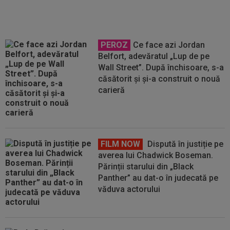
PEROZ
Ce face azi Jordan
Belfort, adevăratul „Lup de pe
Wall Street”. După închisoare, s-a
căsătorit și și-a construit o nouă
carieră
FILM NOW
Dispută în justiție pe
averea lui Chadwick Boseman.
Părinții starului din „Black
Panther” au dat-o în judecată pe
văduva actorului