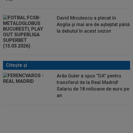
David Miculescu a plecat în
Anglia și mai are de așteptat până
la debutul în acest sezon
Citeşte şi
Arda Guler a spus ”DA” pentru
transferul de la Real Madrid!
Salariu de 18 milioane de euro pe
an
Kylian Mbappe semnează și vrea
să-i calce pe urme unui sportiv
legendar