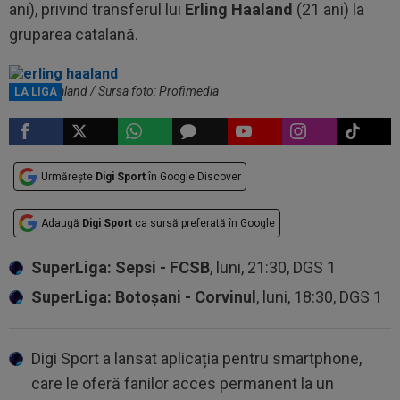
ani), privind transferul lui
Erling Haaland
(21 ani) la
gruparea catalană.
Erling Haaland / Sursa foto: Profimedia
LA LIGA
Urmărește
Digi Sport
în Google Discover
Adaugă
Digi Sport
ca sursă preferată în Google
SuperLiga: Sepsi - FCSB
, luni, 21:30, DGS 1
SuperLiga: Botoșani - Corvinul
, luni, 18:30, DGS 1
Digi Sport a lansat aplicația pentru smartphone,
care le oferă fanilor acces permanent la un