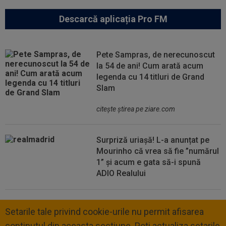
Descarcă aplicația Pro FM
Pete Sampras, de nerecunoscut
la 54 de ani! Cum arată acum
legenda cu 14 titluri de Grand
Slam
citeşte ştirea pe ziare.com
Surpriză uriașă! L-a anunțat pe
Mourinho că vrea să fie ”numărul
1” și acum e gata să-i spună
ADIO Realului
Setarile tale privind cookie-urile nu permit afisarea
continutul din aceasta sectiune. Poti actualiza setarile