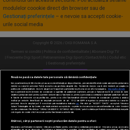
modulelor coookie direct din browser sau de
Gestionați preferințele
– e nevoie sa accepti cookie-
urile social media
Copyright © 2026 / DIGI ROMANIA S.A.
Termeni si conditii
Politica de confidentialitate
Abonare Digi TV
Frecvente Digi Sport
Retransmisie Digi Sport
Contact/Info
Codul etic
Gestionați preferințele
Versiune desktop
Nouă ne pasă ca datele tale personale să rămână confidențiale
Noi și partenerii noștri
30
stocăm și/sau accesăm informații pe dispozitivul dvs., precum identificatorii cookie unici pentru prelucrarea
datelor cu caracter personal. Puteți accepta sau gestiona alegerile dvs. făcând clic mai jos sau în orice moment, pe pagina cu
politica de confidențialitate. Aceste alegeri vor fi raportate partenerilor noștri și nu vă vor afecta navigarea.
Mai multe detalii
Noi si partenerii nostri (retelele de socializare si agentiile de publicitate partenere, precum si furnizorii nostri de servicii de date
analitice) prelucram date pentru a permite website-ului sa functioneze, pentru a personaliza continutul si anunturile publicitare afisate
in functie de interesele si/sau profilul dvs., pentru a va oferi functionalitati aferente retelelor de socializare si pentru a analiza
traficul pe website. Beneficiati de drepturile prevazute de art. 15-22 din GDPR in legatura cu prelucrarea datelor cu caracter
personal. Aceste drepturi pot fi exercitate prin modalitatea indicata
aici
. Prin click pe “ACCEPT TOATE”, acceptati folosirea
tuturor Tehnologiilor de tip Cookie, care implica inclusiv acceptul dvs. cu privire la stocarea/accesarea informatiilor de catre Vendor-ii
cu care colaboram. Prin click pe “VREAU SA MODIFIC SETARILE INDIVIDUAL” puteti schimba preferintele in mod individual, mai putin
cele legate de cookie strict necesare pentru functionarea website-ului.
Atât noi, cât și partenerii noștri prelucrăm datele pentru a oferi:
Măsurarea performanței reclamelor. Utilizarea profilurilor pentru selectarea conținutului personalizat. Stocarea și/sau accesarea
informațiilor de pe un dispozitiv. Dezvoltarea și îmbunătățirea serviciilor. Crearea profilurilor de conținut personalizat. Utilizarea