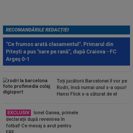
poate așa ceva"
RECOMANDĂRILE REDACȚIEI
"Ce frumos arată clasamentul". Primarul din
Pitești a pus "sare pe rană", după Craiova - FC
Argeș 0-1
Toți jucătorii Barcelonei îl vor pe
Rodri, însă numai unul s-a opus!
Hansi Flick s-a săturat de el
EXCLUSIV
Ionel Ganea, primele
declarații după revenirea în
fotbal! Ce mesaj a avut pentru
FRF