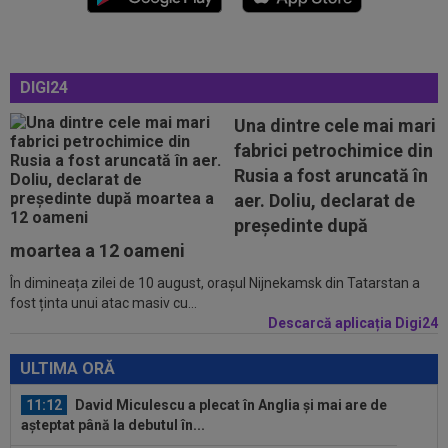
11:04
Toți jucătorii Barcelonei îl vor pe Rodri, însă
numai unul s-a opus! Hansi...
DIGI24
10:47
FC Botoșani - Corvinul, LIVE VIDEO, 18:30, Digi
Sport 1. Moldovenii sunt în...
Una dintre cele mai mari
fabrici petrochimice din
10:46
Arda Guler a spus ”DA” pentru transferul de la
Rusia a fost aruncată în
Real Madrid! Salariu de 18...
aer. Doliu, declarat de
10:39
EXCLUSIV
Se anunță sold-out la Sepsi -
președinte după
FCSB! Laszlo Dioszegi: "S-au vândut biletele ca...
moartea a 12 oameni
În dimineața zilei de 10 august, orașul Nijnekamsk din Tatarstan a
11:25
"Ce frumos arată clasamentul". Primarul din
fost ținta unui atac masiv cu...
Pitești a pus "sare pe rană", după...
Descarcă aplicația Digi24
11:20
Mesajul afișat în biroul lui Mario Felgueiras: ”În
viaţă, putem controla doar...
ULTIMA ORĂ
11:12
David Miculescu a plecat în Anglia și mai are de
așteptat până la debutul în...