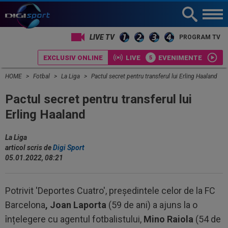
LIVE TV
PROGRAM TV
EXCLUSIV ONLINE
LIVE
EVENIMENTE
HOME
Fotbal
La Liga
Pactul secret pentru transferul lui Erling Haaland
Pactul secret pentru transferul lui
Erling Haaland
La Liga
articol scris de
Digi Sport
05.01.2022, 08:21
Potrivit 'Deportes Cuatro', președintele celor de la FC
Barcelona
, Joan Laporta
(59 de ani) a ajuns la o
înțelegere cu agentul fotbalistului,
Mino Raiola
(54 de