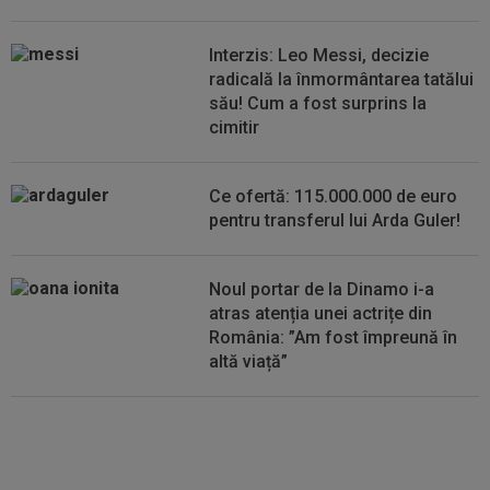
așteptat până la debutul în...
Interzis: Leo Messi, decizie
11:04
EXCLUSIV
Ionel Ganea, primele declarații
radicală la înmormântarea tatălui
după revenirea în fotbal! Ce mesaj a avut...
său! Cum a fost surprins la
cimitir
11:04
Toți jucătorii Barcelonei îl vor pe Rodri, însă
numai unul s-a opus! Hansi...
Ce ofertă: 115.000.000 de euro
pentru transferul lui Arda Guler!
Noul portar de la Dinamo i-a
atras atenția unei actrițe din
România: ”Am fost împreună în
altă viață”
VIDEO
Au apărut imaginile:
Darius Olaru, gol de autor în
Belgia! Comentatorii: "Nu se