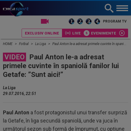
LIVE TV
PROGRAM TV
EXCLUSIV ONLINE
LIVE
EVENIMENTE
HOME
Fotbal
La Liga
Paul Anton le-a adresat primele cuvinte în spaniolă fanilor lui Getafe: ”Sunt aici!”
VIDEO
Paul Anton le-a adresat
primele cuvinte în spaniolă fanilor lui
Getafe: ”Sunt aici!”
La Liga
29.07.2016, 22:51
Paul Anton
a fost protagonistul unui transfer surpriză
la Getafe, în liga secundă spaniolă, unde va juca în
următorul sezon sub formă de împrumut, cu opțiune