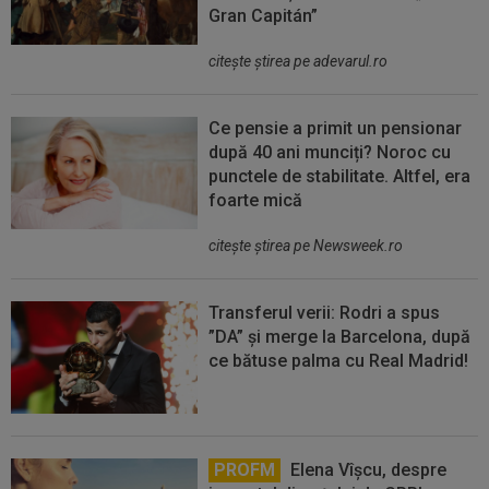
Gran Capitán”
citeşte ştirea pe adevarul.ro
Ce pensie a primit un pensionar
după 40 ani munciți? Noroc cu
punctele de stabilitate. Altfel, era
foarte mică
citeşte ştirea pe Newsweek.ro
Transferul verii: Rodri a spus
”DA” și merge la Barcelona, după
ce bătuse palma cu Real Madrid!
PROFM
Elena Vîșcu, despre