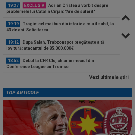
19:27
EXCLUSIV
Adrian Cristea a vorbit despre
problemele lui Cătălin Cîrjan: "Are de suferit"
19:19
Tragic: cel mai bun din istorie a murit subit, la
43 de ani. Solicitarea...
19:12
După Salah, Trabzonspor pregătește altă
lovitură: atacantul de 85.000.000€
18:52
Debut la CFR Cluj chiar în meciul din
Conference League cu Tromso
Vezi ultimele ştiri
18:50
EXCLUSIV
Gigi Becali nu mai stă la discuții
cu Florin Tănase și a făcut anunțul în...
TOP ARTICOLE
20:00
Pițurcă a răbufnit după ce FCSB a anunțat că l-
a transferat pe ”cel mai bun...
19:59
LIVE VIDEO&TEXT
CFR Cluj - Tromso 0-3,
DGS 2 | Dahlqvist a majorat diferența! Dezastru în Gruia
19:55
VIDEO
Momente de panică la KuPS -