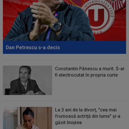
Univeristatea Craiova! Ambulanța a intrat pe teren...
19:27
EXCLUSIV
Adrian Cristea a vorbit despre
problemele lui Cătălin Cîrjan: "Are de suferit"
19:19
Tragic: cel mai bun din istorie a murit subit, la
43 de ani. Solicitarea...
Dan Petrescu s-a decis
Constantin Pănescu a murit. S-ar
fi electrocutat în propria curte
La 3 ani de la divorț, "cea mai
frumoasă actriță din lume" și-a
găsit liniștea