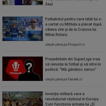
Seul
Fotbalistul pentru care tatăl lui s-
a certat cu Mititelu a plecat după
câteva zile și de la Craiova lui
Mihai Rotaru
citeşte ştirea pe Prosport.ro
Președintele din SuperLiga vrea
să renunțe la fotbal și să intre în
politică: ”Mă gândesc serios"
citeşte ştirea pe Fanatik.ro
Invenția militară care a
revoluționat războiul în Europa.
Cum funcționa armata lui „El