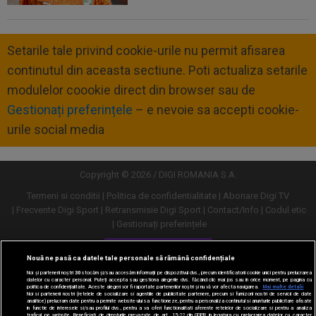
Setarile tale privind cookie-urile nu permit afisarea
continutul din aceasta sectiune. Poti actualiza setarile
modulelor coookie direct din browser sau de
Gestionați preferințele
– e nevoie sa accepti cookie-
urile social media
Copyright © 2026 / DIGI ROMANIA S.A.
Termeni si conditii
Politica de confidentialitate
Abonare Digi TV
Frecvente Digi Sport
Retransmisie Digi Sport
Contact/Info
Codul etic
Gestionați preferințele
Versiune desktop
Nouă ne pasă ca datele tale personale să rămână confidențiale
Noi și partenerii noștri
30
stocăm și/sau accesăm informații pe dispozitivul dvs., precum identificatorii cookie unici pentru prelucrarea
datelor cu caracter personal. Puteți accepta sau gestiona alegerile dvs. făcând clic mai jos sau în orice moment, pe pagina cu
politica de confidențialitate. Aceste alegeri vor fi raportate partenerilor noștri și nu vă vor afecta navigarea.
Mai multe detalii
Noi si partenerii nostri (retelele de socializare si agentiile de publicitate partenere, precum si furnizorii nostri de servicii de date
analitice) prelucram date pentru a permite website-ului sa functioneze, pentru a personaliza continutul si anunturile publicitare afisate
in functie de interesele si/sau profilul dvs., pentru a va oferi functionalitati aferente retelelor de socializare si pentru a analiza
traficul pe website. Beneficiati de drepturile prevazute de art. 15-22 din GDPR in legatura cu prelucrarea datelor cu caracter