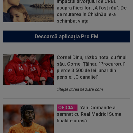
impactul divorțului de CRBL
asupra fiicei lor: „A fost rău”. De
ce mutarea în Chișinău le-a
schimbat viața
Descarcă aplicația Pro FM
Cornel Dinu, război total cu finul
său, Cornel Țălnar. "Procurorul"
pierde 3.500 de lei lunar din
pensie: „O canalie!”
citeşte ştirea pe ziare.com
OFICIAL
Yan Diomande a
semnat cu Real Madrid! Suma
finală e uriașă