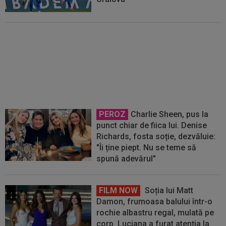
Prima reacție a lui Yan Diomande,
după ce a semnat cu Real Madrid
PEROZ
Charlie Sheen, pus la
punct chiar de fiica lui. Denise
Richards, fosta soție, dezvăluie:
"Îi ține piept. Nu se teme să
spună adevărul"
FILM NOW
Soția lui Matt
Damon, frumoasa balului într-o
rochie albastru regal, mulată pe
corp. Luciana a furat atenția la