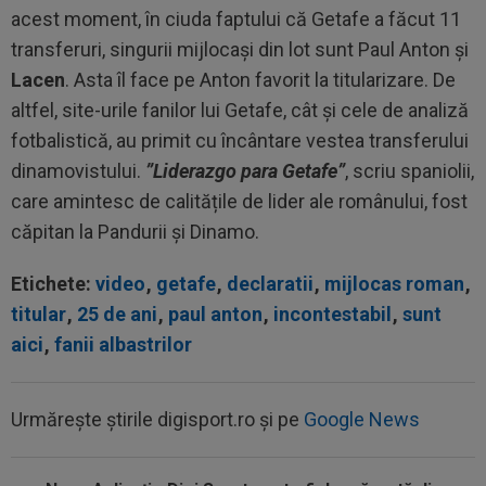
acest moment, în ciuda faptului că Getafe a făcut 11
transferuri, singurii mijlocași din lot sunt Paul Anton și
Lacen
. Asta îl face pe Anton favorit la titularizare. De
altfel, site-urile fanilor lui Getafe, cât și cele de analiză
fotbalistică, au primit cu încântare vestea transferului
dinamovistului.
”Liderazgo para Getafe”
, scriu spaniolii,
care amintesc de calitățile de lider ale românului, fost
căpitan la Pandurii și Dinamo.
Etichete:
video
,
getafe
,
declaratii
,
mijlocas roman
,
titular
,
25 de ani
,
paul anton
,
incontestabil
,
sunt
aici
,
fanii albastrilor
Urmărește știrile digisport.ro și pe
Google News
19:27
EXCLUSIV
Adrian Cristea a vorbit despre
problemele lui Cătălin Cîrjan: "Are de suferit"