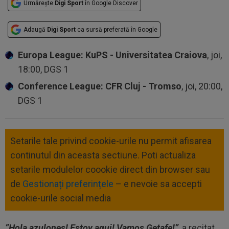
Urmărește
Digi Sport
în Google Discover
Adaugă
Digi Sport
ca sursă preferată în Google
Europa League: KuPS - Universitatea Craiova
, joi,
18:00, DGS 1
Conference League: CFR Cluj - Tromso
, joi, 20:00,
DGS 1
Setarile tale privind cookie-urile nu permit afisarea
continutul din aceasta sectiune. Poti actualiza
setarile modulelor coookie direct din browser sau
de
Gestionați preferințele
– e nevoie sa accepti
cookie-urile social media
”Hola azulones! Estoy aqui! Vamos Getafe!”
, a recitat