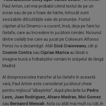
Paul Anton, cel mai probabil citind textul de pe un
ecran sau de pe o foaie de hârtie, întrucât sunt
sesizabile dificultățile sale de pronunție. Fostul
căpitan al lui Dinamo i-a cucerit, însă, deja pe fanii lui
Getafe, care au încredere în jucătorii români. Niciunul
dintre ceilalți trei care au jucat pe Coliseum Alfonso
Perez nu a dezamăgit. Atât
Gică Craioveanu
, cât și
Cosmin Contra
sau
Ciprian Marica
au lăsat o
imagine bună a fotbaliștilor români în orășelul de lângă
Madrid.
Al doisprezecelea transfer al lui Getafe în această
vară, Paul Anton este considerat jucătorul cheie
pentru mijlocul ”albaștrilor”, după plecările lui
Pedro
Leon, Juan Rodriguez, Alvaro Medran, Moi Gomez
sau
Bernanrd Mensah
. Asta cu atât mai mult cu cât, în