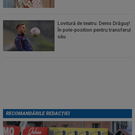
Lovitură de teatru: Denis Drăguș!
În pole-position pentru transferul
său
Micael Leandro a murit, după ce
a fost împușcat în timpul
meciului
RECOMANDĂRILE REDACȚIEI