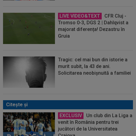
LIVE VIDEO&TEXT
CFR Cluj -
Tromso 0-3, DGS 2 | Dahlqvist a
majorat diferența! Dezastru în
Gruia
Tragic: cel mai bun din istorie a
murit subit, la 43 de ani.
Solicitarea neobișnuită a familiei
Citeşte şi
EXCLUSIV
Un club din La Liga a
venit în România pentru trei
jucători de la Universitatea
Craiova